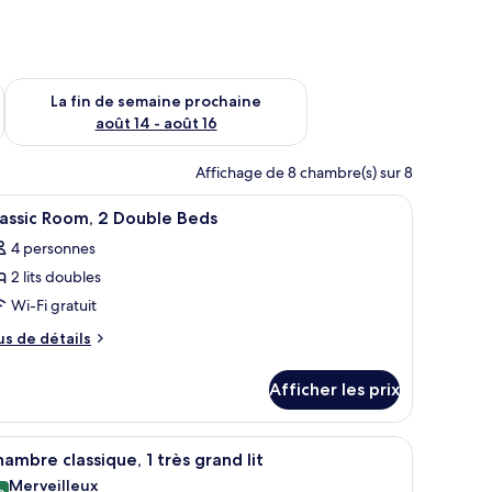
n de semaine août 7 - août 9
Vérifier la disponibilité pour la fin de semaine prochaine août 
La fin de semaine prochaine
août 14 - août 16
Affichage de 8 chambre(s) sur 8
e table à manger avec des pâtisseries, une cafetière et une chaise.
fficher
Literie de qualité, couette en duvet, coffre-fo
5
assic Room, 2 Double Beds
outes
4 personnes
s
2 lits doubles
hotos
our
Wi-Fi gratuit
e
us
us de détails
ype
e
tails
e
Afficher les prix
ur
hambre :
assic
assic
om,
n fauteuil rouge, un bureau et une fenêtre avec des rideaux.
fficher
Une chambre d’hôtel avec un grand lit, un bur
5
oom,
ambre classique, 1 très grand lit
outes
uble
Merveilleux