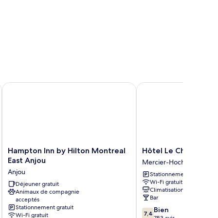
Hampton Inn by Hilton Montreal East Anjou
Hôtel Le Chablis
Hampton
Hôtel
Hampton Inn by Hilton Montreal
Hôtel Le Chablis
Inn
Le
East Anjou
Mercier-Hochelaga-Mai
by
Chablis
Anjou
Stationnement gratuit
Hilton
Mercier-
Wi-Fi gratuit
Montreal
Déjeuner gratuit
Hochelaga-
Climatisation
Animaux de compagnie
East
Maisonneuve
Bar
acceptés
Anjou
Stationnement gratuit
7.4
Bien
Anjou
7,4
Wi-Fi gratuit