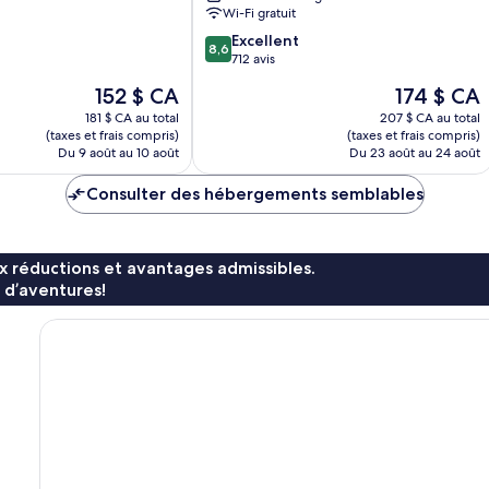
—
Wi-Fi gratuit
Notre-
8.6
Excellent
Dame-
8,6
sur
712 avis
de-
10,
Grâce
Le
Le
152 $ CA
174 $ CA
Excellent,
prix
prix
712 avis
181 $ CA au total
207 $ CA au total
est
est
(taxes et frais compris)
(taxes et frais compris)
de
de
Du 9 août au 10 août
Du 23 août au 24 août
152 $ CA
174 $ CA
Consulter des hébergements semblables
x réductions et avantages admissibles.
 d’aventures!