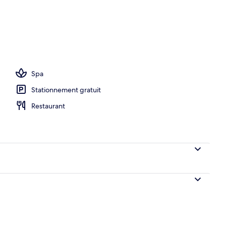
ieure, piscine extérieure en saison, chaises longues
Spa
Stationnement gratuit
Restaurant