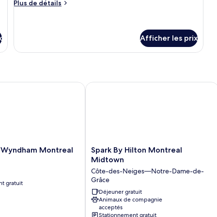
chambre :
Plus
Plus de détails
de
Chambre
détails
classique,
pour
2
Chambre
x
Afficher les prix
lits
classique,
2
doubles
lits
doubles
Wyndham Montreal East
Spark By Hilton Montreal Midtown
Spark
y Wyndham Montreal
Spark By Hilton Montreal
By
Midtown
Hilton
Côte-des-Neiges—Notre-Dame-de-
Montreal
Grâce
t gratuit
Midtown
Côte-
Déjeuner gratuit
Animaux de compagnie
des-
acceptés
Neiges
Stationnement gratuit