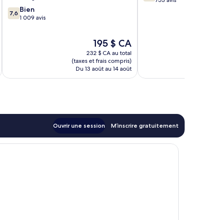
sur
753 avis
7.6
10,
Bien
7,6
sur
Bien,
1 009 avis
10,
753 avis
Bien,
Le
195 $ CA
1 009 avis
prix
232 $ CA au total
est
(taxes et frais compris)
(taxe
de
Du 13 août au 14 août
Du
195 $ CA
Ouvrir une session
M’inscrire gratuitement