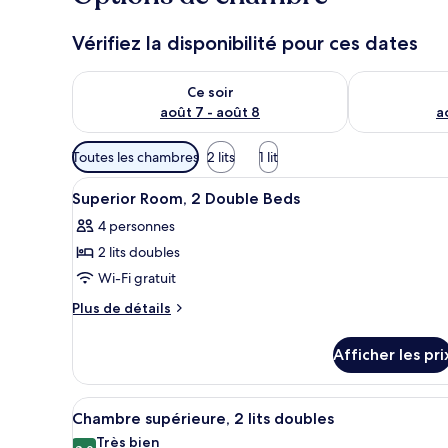
Vérifiez la disponibilité pour ces dates
Vérifier la disponibilité pour ce soir août 7 - août 8
Vérifier la di
Ce soir
août 7 - août 8
a
Filtres
Toutes les chambres
2 lits
1 lit
disponibles
Afficher
Une chambre d’hôtel avec deux 
pour
11
Superior Room, 2 Double Beds
toutes
les
4 personnes
les
chambres
2 lits doubles
photos
pour
Wi-Fi gratuit
ce
Plus
Plus de détails
type
de
détails
de
Afficher les pri
pour
chambre :
Superior
Superior
Room,
Afficher
Une chambre d’hôtel avec deux 
6
Room,
2
Chambre supérieure, 2 lits doubles
toutes
Double
2
Très bien