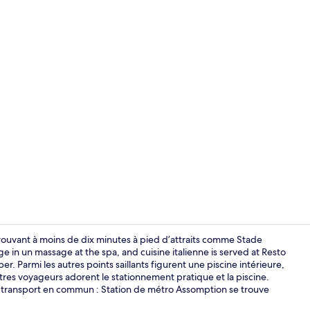
Vidéo de l’
rouvant à moins de dix minutes à pied d’attraits comme Stade
 in un massage at the spa, and cuisine italienne is served at Resto
r. Parmi les autres points saillants figurent une piscine intérieure,
Chambre Confo
res voyageurs adorent le stationnement pratique et la piscine.
transport en commun : Station de métro Assomption se trouve