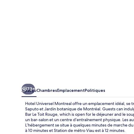
Universel
Montreal
73+
Aperçu
Chambres
Emplacement
Politiques
Hotel Universel Montreal offre un emplacement idéal, se t
Saputo et Jardin botanique de Montréal. Guests can indulge
Bar Le Toit Rouge, which is open for le déjeuner and le soupe
un bar-salon et un centre d’entraînement physique. Les aut
L’hébergement se situe à quelques minutes de marche du 
à 10 minutes et Station de métro Viau est à 12 minutes.