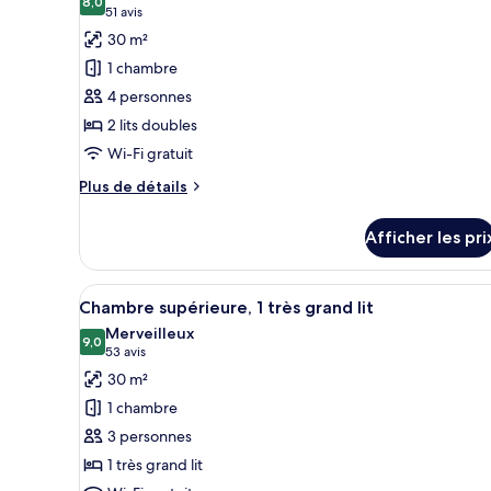
Beds
les
8,0
8,0 sur 10
(51 avis)
51 avis
Double
photos
Beds
30 m²
pour
1 chambre
ce
4 personnes
type
2 lits doubles
de
Wi-Fi gratuit
chambre :
Chambre
Plus
Plus de détails
supérieure,
de
détails
2
Afficher les pri
pour
lits
Chambre
doubles
supérieure,
Afficher
Une chambre d’hôtel avec un gr
8
2
Chambre supérieure, 1 très grand lit
toutes
lits
Merveilleux
doubles
les
9,0
9,0 sur 10
(53 avis)
53 avis
photos
30 m²
pour
1 chambre
ce
3 personnes
type
1 très grand lit
de