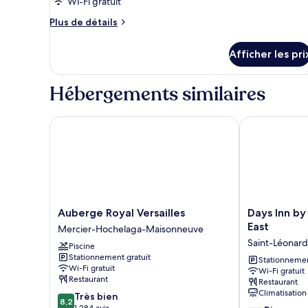
Wi-Fi gratuit
chambre :
Chambre
Plus
Plus de détails
supérieure,
de
détails
1
Afficher les pri
pour
très
Chambre
grand
supérieure,
Hébergements similaires
1
lit
très
grand
Auberge Royal Versailles
Days Inn by 
lit
Auberge
Days
Auberge Royal Versailles
Days Inn b
Royal
Inn
East
Mercier-Hochelaga-Maisonneuve
Versailles
by
Saint-Léonard
Piscine
Mercier-
Wyndham
Stationnement gratuit
Hochelaga-
Montreal
Stationnemen
Wi-Fi gratuit
Wi-Fi gratuit
Maisonneuve
East
Restaurant
Restaurant
Saint-
Climatisation
8.2
Très bien
Léonard
8,2