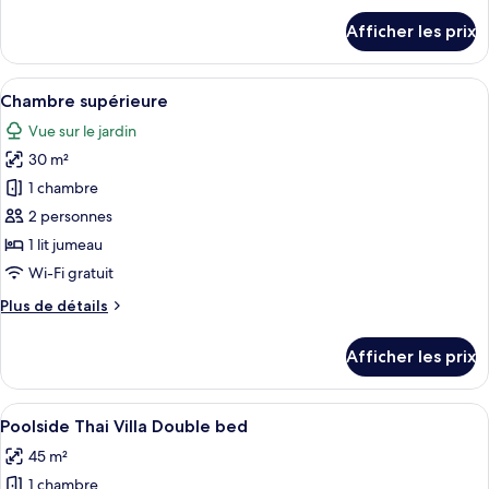
Poolside
détails
Afficher les prix
pour
Thai
Poolside
Villa
Thai
Afficher
Une chambre d’hôtel avec deux lits, un
Twin
5
Villa
Chambre supérieure
toutes
bed
Twin
Vue sur le jardin
bed
les
30 m²
photos
pour
1 chambre
ce
2 personnes
type
1 lit jumeau
de
Wi-Fi gratuit
chambre :
Plus
Plus de détails
Chambre
de
supérieure
détails
Afficher les prix
pour
Chambre
supérieure
Afficher
Un grand lit avec une literie blanche, 
8
Poolside Thai Villa Double bed
toutes
45 m²
les
1 chambre