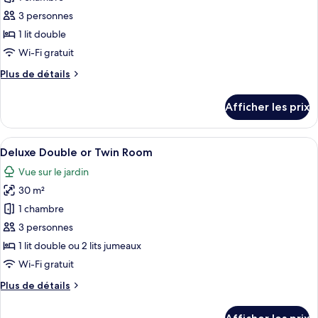
photos
pour
3 personnes
ce
1 lit double
type
Wi-Fi gratuit
de
Plus
Plus de détails
chambre :
de
Poolside
détails
Afficher les prix
pour
Thai
Poolside
Villa
Thai
Afficher
Une chambre d’hôtel moderne dotée d’u
Double
7
Villa
Deluxe Double or Twin Room
toutes
bed
Double
Vue sur le jardin
bed
les
30 m²
photos
pour
1 chambre
ce
3 personnes
type
1 lit double ou 2 lits jumeaux
de
Wi-Fi gratuit
chambre :
Plus
Plus de détails
Deluxe
de
Double
détails