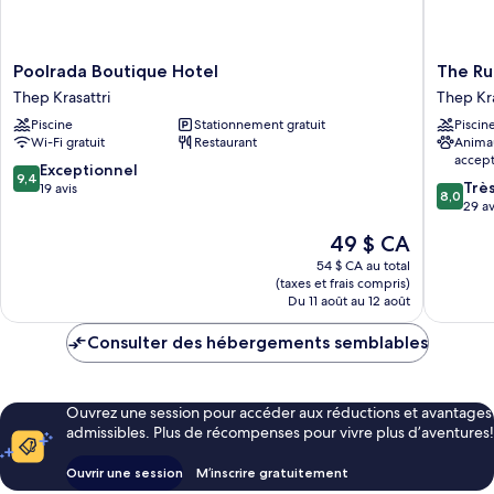
Poolrada
The
Poolrada Boutique Hotel
The Ru
Boutique
Rubber
Thep Krasattri
Thep Kra
Hotel
Hotel
Piscine
Stationnement gratuit
Piscin
Thep
Phuket
Wi-Fi gratuit
Restaurant
Anima
Krasattri
Thep
accep
Krasattri
9.4
Exceptionnel
9,4
8.0
Trè
sur
19 avis
8,0
sur
29 av
10,
10,
Exceptionnel,
Le
49 $ CA
Très
19 avis
prix
bien,
54 $ CA au total
est
(taxes et frais compris)
29 avis
de
Du 11 août au 12 août
49 $ CA
Consulter des hébergements semblables
Ouvrez une session pour accéder aux réductions et avantages
admissibles. Plus de récompenses pour vivre plus d’aventures!
Ouvrir une session
M’inscrire gratuitement