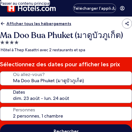
Passer au contenu principal
Télécharger l’appli
Afficher tous les hébergements
Ma Doo Bua Phuket (มาดูบัวภูเก็ต)
Hébergement
4.0 étoiles
Hôtel à Thep Kasattri avec 2 restaurants et spa
Sélectionnez des dates pour afficher les prix
Où allez-vous?
Dates
Personnes
Rechercher