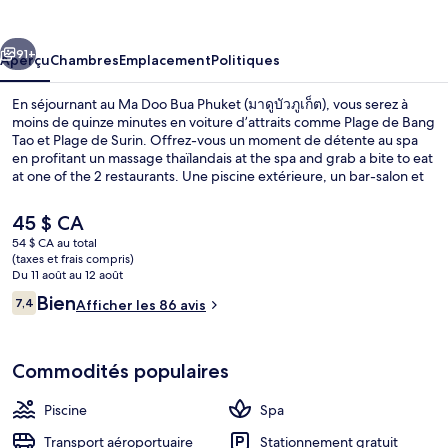
Doo
Bua
cédent
Suivant
Phuket
91+
Aperçu
Chambres
Emplacement
Politiques
(มา
En séjournant au Ma Doo Bua Phuket (มาดูบัวภูเก็ต), vous serez à
moins de quinze minutes en voiture d’attraits comme Plage de Bang
ดู
Tao et Plage de Surin. Offrez-vous un moment de détente au spa
en profitant un massage thaïlandais at the spa and grab a bite to eat
บัว
at one of the 2 restaurants. Une piscine extérieure, un bar-salon et
terrasse comptent parmi les autres points saillants.
ภูเก็ต)
Le
45 $ CA
prix
54 $ CA au total
actuel
(taxes et frais compris)
Café
est
Du 11 août au 12 août
de 45 $ CA
Avis
Bien
7,4
Afficher les 86 avis
7,4 sur 10 –
Commodités populaires
Piscine
Spa
Transport aéroportuaire
Stationnement gratuit