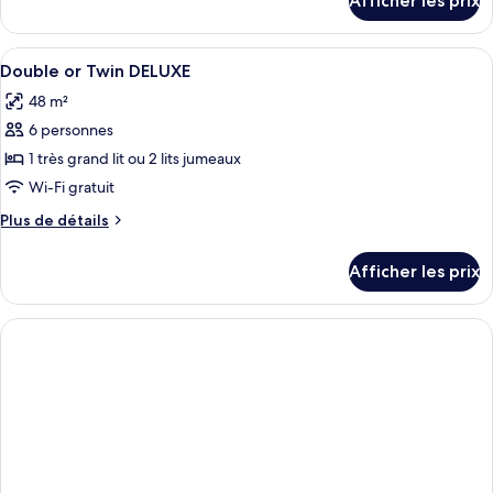
Afficher les prix
or
pour
Deluxe
Twin
Double
Afficher
Minibar, coffre-fort, bureau
Room
1
or
Double or Twin DELUXE
toutes
Twin
48 m²
Room
les
6 personnes
photos
pour
1 très grand lit ou 2 lits jumeaux
ce
Wi-Fi gratuit
type
Plus
Plus de détails
de
de
chambre :
détails
Afficher les prix
pour
Double
Double
or
or
Twin
Twin
DELUXE
DELUXE