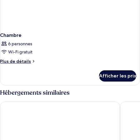
Chambre
6 personnes
Wi-Fi gratuit
Plus
Plus de détails
de
détails
Afficher les prix
pour
Chambre
Hébergements similaires
Poolrada Boutique Hotel
The Rubb