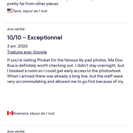
pretty far from other places
Tania, séjour de 1 nuit
Avis vérifié
10/10 – Exceptionnel
3 avr. 2026
Traduire avec Google
If you’re visiting Phuket for the famous lily pad photos, Ma Doo
Bua is definitely worth checking out. I didn’t stay overnight, but
I booked a room so I could get early access to the photoshoot.
When I arrived there was already a long line, but the staff were
very accommodating and allowed me to go first because of my
reservation, which I really appreciated. While waiting, I ordered
a few drinks and some food and everything was really good.
The atmosphere around the lily pond is beautiful and relaxing,
which made the experience even nicer. Even though my visit
was short, I had a great experience and the service was
excellent.
Shamarra, séjour de 1 nuit
Avis vérifié