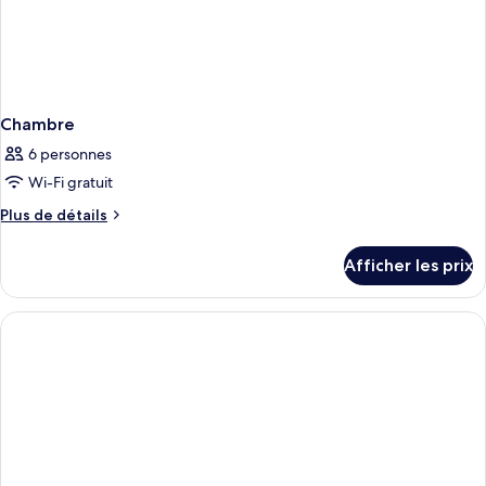
Chambre
6 personnes
Wi-Fi gratuit
Plus
Plus de détails
de
détails
Afficher les prix
pour
Chambre