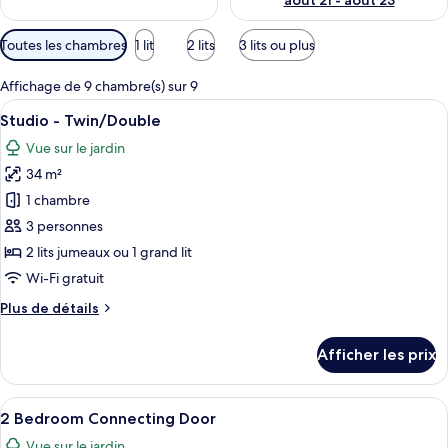
août 21 - août 23
Filtres
Toutes les chambres
1 lit
2 lits
3 lits ou plus
disponibles
pour
Affichage de 9 chambre(s) sur 9
les
Afficher
Une chambre à coucher avec un grand l
7
Studio - Twin/Double
chambres
toutes
Vue sur le jardin
les
34 m²
photos
pour
1 chambre
ce
3 personnes
type
2 lits jumeaux ou 1 grand lit
de
Wi-Fi gratuit
chambre :
Plus
Plus de détails
Studio
de
-
détails
Afficher les prix
Twin/Double
pour
Studio
-
Afficher
Une chambre d’hôtel moderne avec deu
7
Twin/Double
2 Bedroom Connecting Door
toutes
Vue sur le jardin