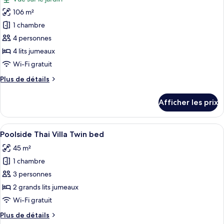
les
106 m²
photos
pour
1 chambre
ce
4 personnes
type
4 lits jumeaux
de
Wi-Fi gratuit
chambre :
Plus
Plus de détails
2
de
Bedroom
détails
Afficher les prix
Connecting
pour
2
Door
Bedroom
Afficher
Un bâtiment traditionnel en bois, doté
7
Connecting
Poolside Thai Villa Twin bed
toutes
Door
45 m²
les
1 chambre
photos
pour
3 personnes
ce
2 grands lits jumeaux
type
Wi-Fi gratuit
de
Plus
Plus de détails
chambre :
de