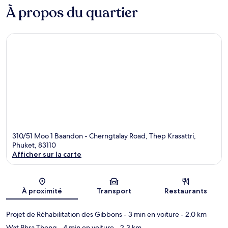
À propos du quartier
310/51 Moo 1 Baandon - Cherngtalay Road, Thep Krasattri,
Phuket, 83110
Afficher sur la carte
Carte
À proximité
Transport
Restaurants
Projet de Réhabilitation des Gibbons
- 3 min en voiture
- 2.0 km
Wat Phra Thong
- 4 min en voiture
- 2.3 km