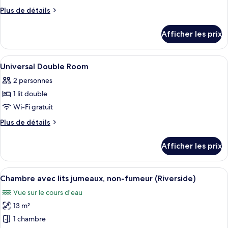
ce
Plus
Plus de détails
type
de
détails
de
Afficher les prix
pour
chambre :
Standard
Standard
Twin
Afficher
Coffre-fort, rideaux d’obscurcissement
6
Twin
Room
Universal Double Room
toutes
Room
2 personnes
les
1 lit double
photos
pour
Wi-Fi gratuit
ce
Plus
Plus de détails
type
de
détails
de
Afficher les prix
pour
chambre :
Universal
Universal
Double
Afficher
Une chambre d’hôtel moderne équipée d
8
Double
Room
Chambre avec lits jumeaux, non-fumeur (Riverside)
toutes
Room
Vue sur le cours d’eau
les
13 m²
photos
pour
1 chambre