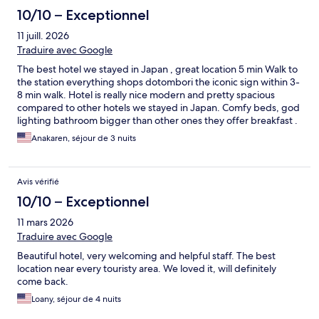
10/10 – Exceptionnel
11 juill. 2026
Traduire avec Google
The best hotel we stayed in Japan , great location 5 min Walk to
the station everything shops dotombori the iconic sign within 3-
8 min walk. Hotel is really nice modern and pretty spacious
compared to other hotels we stayed in Japan. Comfy beds, god
lighting bathroom bigger than other ones they offer breakfast .
Staff is really helpful and friendly
Anakaren, séjour de 3 nuits
Avis vérifié
10/10 – Exceptionnel
11 mars 2026
Traduire avec Google
Beautiful hotel, very welcoming and helpful staff. The best
location near every touristy area. We loved it, will definitely
come back.
Loany, séjour de 4 nuits