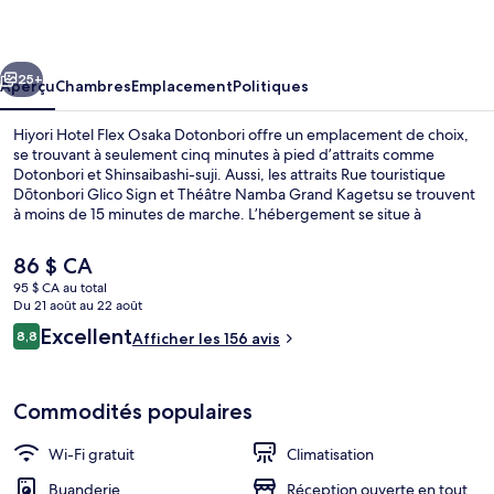
Hotel
Flex
cédent
Suivant
Osaka
25+
Aperçu
Chambres
Emplacement
Politiques
Dotonbori
Hiyori Hotel Flex Osaka Dotonbori offre un emplacement de choix,
se trouvant à seulement cinq minutes à pied d’attraits comme
Dotonbori et Shinsaibashi-suji. Aussi, les attraits Rue touristique
Dōtonbori Glico Sign et Théâtre Namba Grand Kagetsu se trouvent
à moins de 15 minutes de marche. L’hébergement se situe à
quelques minutes de marche du transport en commun : Gare de
Namba se trouve à 6 minutes et Station de métro Shinsaibashi est
Le
86 $ CA
à 8 minutes.
prix
95 $ CA au total
actuel
Du 21 août au 22 août
Restaurant
est
Avis
Excellent
8,8
Afficher les 156 avis
de 86 $ CA
8,8 sur 10 –
Commodités populaires
Wi-Fi gratuit
Climatisation
Buanderie
Réception ouverte en tout