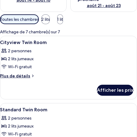
août 14 - août 16
août 21 - août 23
Filtres
Toutes les chambres
2 lits
1 lit
disponibles
pour
Affichage de 7 chambre(s) sur 7
les
Afficher
Coffre-fort, rideaux d’obscurcissement
7
Cityview Twin Room
chambres
toutes
2 personnes
les
2 lits jumeaux
photos
pour
Wi-Fi gratuit
ce
Plus
Plus de détails
type
de
détails
de
Afficher les prix
pour
chambre :
Cityview
Cityview
Twin
Afficher
Coffre-fort, rideaux d’obscurcissement
7
Twin
Room
Standard Twin Room
toutes
Room
2 personnes
les
2 lits jumeaux
photos
pour
Wi-Fi gratuit