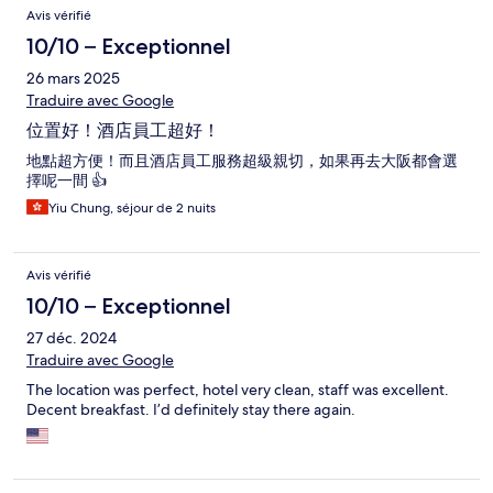
Avis vérifié
10/10 – Exceptionnel
26 mars 2025
Traduire avec Google
位置好！酒店員工超好！
地點超方便！而且酒店員工服務超級親切，如果再去大阪都會選
擇呢一間 👍
Yiu Chung, séjour de 2 nuits
Avis vérifié
10/10 – Exceptionnel
27 déc. 2024
Traduire avec Google
The location was perfect, hotel very clean, staff was excellent.
Decent breakfast. I’d definitely stay there again.