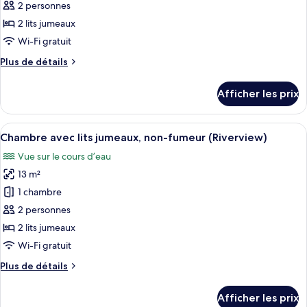
ce
2 personnes
type
2 lits jumeaux
de
Wi-Fi gratuit
chambre :
Plus
Plus de détails
Chambre
de
avec
détails
Afficher les prix
lits
pour
Chambre
jumeaux,
avec
Afficher
Une chambre d’hôtel avec deux lits, un
non-
8
lits
Chambre avec lits jumeaux, non-fumeur (Riverview)
toutes
fumeur
jumeaux,
Vue sur le cours d’eau
non-
les
(Riverside)
fumeur
13 m²
photos
(Riverside)
pour
1 chambre
ce
2 personnes
type
2 lits jumeaux
de
Wi-Fi gratuit
chambre :
Plus
Plus de détails
Chambre
de
avec
détails
Afficher les prix
lits
pour