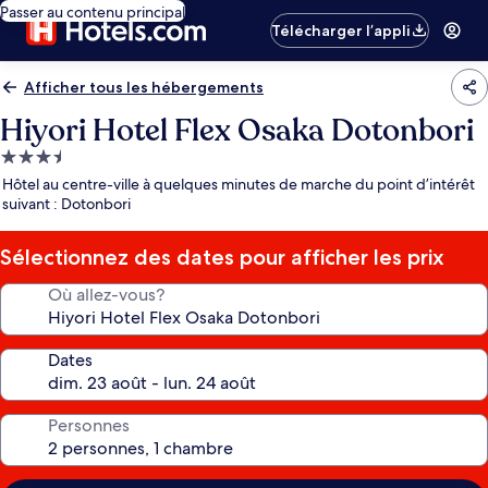
Passer au contenu principal
Télécharger l’appli
Afficher tous les hébergements
Hiyori Hotel Flex Osaka Dotonbori
Hébergement
3.5 étoiles
Hôtel au centre-ville à quelques minutes de marche du point d’intérêt
suivant : Dotonbori
Sélectionnez des dates pour afficher les prix
Où allez-vous?
Dates
Personnes