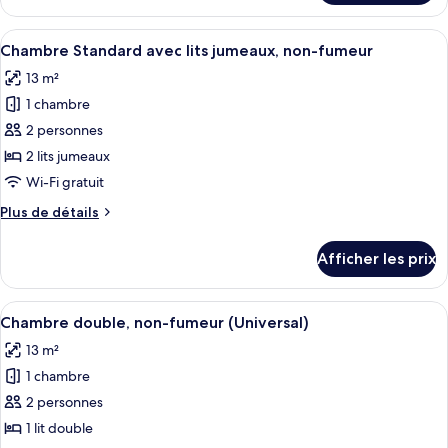
Chambre
jumeaux,
avec
Afficher
Une chambre d’hôtel avec deux lits, un
non-
8
lits
Chambre Standard avec lits jumeaux, non-fumeur
toutes
fumeur
jumeaux,
13 m²
non-
les
(Riverview)
fumeur
1 chambre
photos
(Riverview)
pour
2 personnes
ce
2 lits jumeaux
type
Wi-Fi gratuit
de
Plus
Plus de détails
chambre :
de
Chambre
détails
Afficher les prix
pour
Standard
Chambre
avec
Standard
Afficher
Une chambre d’hôtel comprenant un lit,
lits
8
avec
Chambre double, non-fumeur (Universal)
toutes
jumeaux,
lits
13 m²
jumeaux,
les
non-
non-
1 chambre
photos
fumeur
fumeur
pour
2 personnes
ce
1 lit double