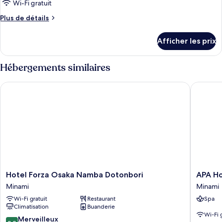
type
Wi-Fi gratuit
de
Plus
Plus de détails
chambre :
de
Chambre
détails
Afficher les prix
pour
double,
Chambre
non-
double,
Hébergements similaires
fumeur
non-
(Universal)
fumeur
Hotel Forza Osaka Namba Dotonbori
APA Hote
(Universal)
Hotel
APA
Hotel Forza Osaka Namba Dotonbori
APA Ho
Forza
Hotel
Minami
Minami
Osaka
Namba
Wi-Fi gratuit
Restaurant
Spa
Namba
Shinsaib
Climatisation
Buanderie
Dotonbori
Minami
Wi-Fi 
Minami
9.2
Merveilleux