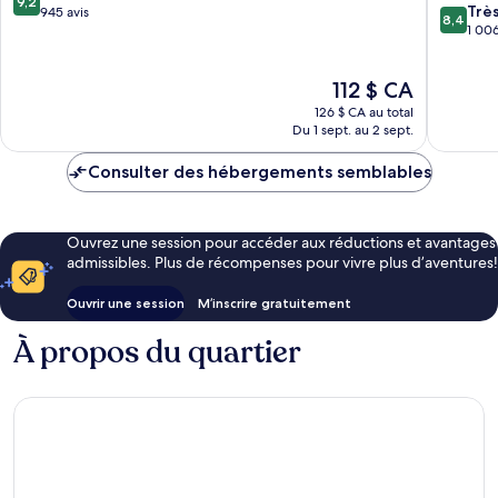
9,2
8.4
Trè
sur
945 avis
8,4
sur
1 006
10,
10,
Merveilleux,
Très
945 avis
Le
112 $ CA
bien,
prix
1 006 av
126 $ CA au total
est
Du 1 sept. au 2 sept.
de
112 $ CA
Consulter des hébergements semblables
Ouvrez une session pour accéder aux réductions et avantages
admissibles. Plus de récompenses pour vivre plus d’aventures!
Ouvrir une session
M’inscrire gratuitement
À propos du quartier