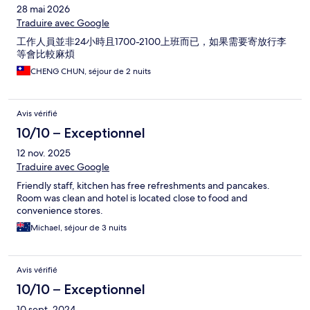
28 mai 2026
Traduire avec Google
工作人員並非24小時且1700-2100上班而已，如果需要寄放行李
等會比較麻煩
CHENG CHUN, séjour de 2 nuits
Avis vérifié
10/10 – Exceptionnel
12 nov. 2025
Traduire avec Google
Friendly staff, kitchen has free refreshments and pancakes.
Room was clean and hotel is located close to food and
convenience stores.
Michael, séjour de 3 nuits
Avis vérifié
10/10 – Exceptionnel
10 sept. 2024