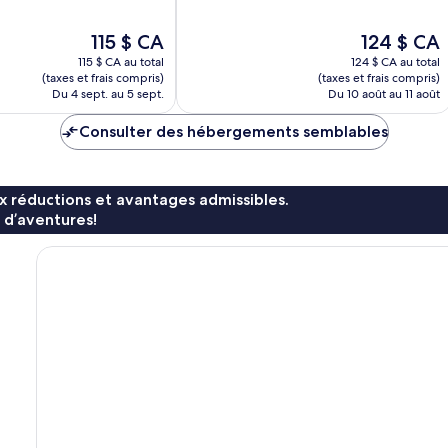
10,
Merveilleux,
Le
Le
115 $ CA
124 $ CA
151 avis
prix
prix
115 $ CA au total
124 $ CA au total
est
est
(taxes et frais compris)
(taxes et frais compris)
de
de
Du 4 sept. au 5 sept.
Du 10 août au 11 août
115 $ CA
124 $ CA
Consulter des hébergements semblables
x réductions et avantages admissibles.
 d’aventures!