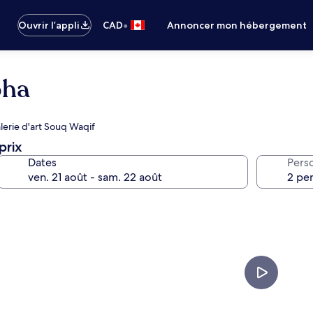
•
Ouvrir l’appli
CAD
Annoncer mon hébergement
oha
alerie d'art Souq Waqif
prix
Dates
Pers