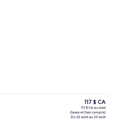
Piscine extérieure, accès possible de 6 
ateur
Le
117 $ CA
prix
117 $ CA au total
actuel
(taxes et frais compris)
4 restaurants servant le déjeuner, le d
est
Du 22 août au 23 août
de 117 $ CA