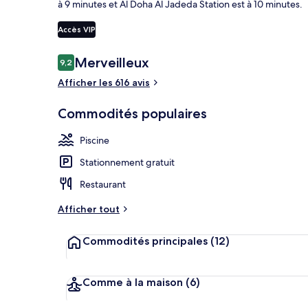
à 9 minutes et Al Doha Al Jadeda Station est à 10 minutes.
Accès VIP
Hall
Avis
Merveilleux
9,2
9,2 sur 10 –
Afficher les 616 avis
Commodités populaires
Piscine
Stationnement gratuit
Restaurant
Afficher tout
Commodités principales
(12)
Comme à la maison
(6)