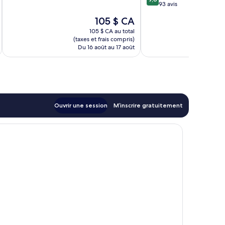
sur
93 avis
10,
Bin
10,
Merveilleux,
Mahmoud
Le
105 $ CA
Exceptionnel,
989 avis
prix
93 avis
105 $ CA au total
est
(taxes et frais compris)
(taxe
de
Du 16 août au 17 août
D
105 $ CA
Ouvrir une session
M’inscrire gratuitement