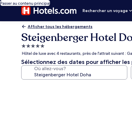
Passer au contenu principal
Rechercher un voyage
Afficher tous les hébergements
Steigenberger Hotel D
Hébergement
5.0 étoiles
Hôtel de luxe avec 4 restaurants, près de l'attrait suivant : G
Sélectionnez des dates pour afficher les 
Où allez-vous?
Galerie
de
photos
de
l’hébergement
Steigenberger