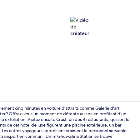
Vidéo de cré
ement cinq minutes en voiture d’attraits comme Galerie d'art
oter? Offrez-vous un moment de détente au spa en profitant d’un
foliation. Visitez ensuite Crust, un des 4 restaurants, qui sert le
Extérieur
llants de cet hôtel de luxe figurent une piscine extérieure, un bar
. Les autres voyageurs apprécient vraiment le personnel serviable.
 transport en commun : Umm Ghuwailina Station se trouve