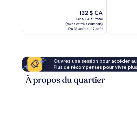
Merveilleux,
Exceptionnel,
135 avis
1 007 avis
Le
132 $ CA
prix
132 $ CA au total
est
(taxes et frais compris)
de
Du 16 août au 17 août
132 $ CA
Ouvrez une session pour accéder au
Plus de récompenses pour vivre plus
À propos du quartier