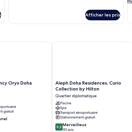
détails
Pl
de
d
Pl
pour
d
chambre :
c
Suite
dé
x
Suite
Afficher les prix
S
exécutive
po
exécutive
s
Su
st
y Oryx Doha
Aleph Doha Residences, Curio Collect
Aleph
ncy Oryx Doha
Aleph Doha Residences, Curio
Doha
Collection by Hilton
Residences,
Quartier diplomatique
Curio
Collection
Piscine
oportuaire
Spa
by
t gratuit
Transport aéroportuaire
Hilton
Stationnement gratuit
nnel
Quartier
9.2
diplomatique
Merveilleux
9,2
sur
151 avis