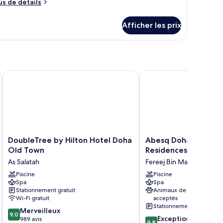
us
e
us de détails
e
hambre :
tails
uite
Afficher les prix
ur
tudio
ite
udio
ion by Hilton
DoubleTree by Hilton Hotel Doha Old Town
Abesq Doha Hotel and 
DoubleTree
Abesq
DoubleTree by Hilton Hotel Doha
Abesq Doha Hotel a
by
Doha
Old Town
Residences - An IHG
Hilton
Hotel
As Salatah
Fereej Bin Mahmoud
Hotel
and
Doha
Piscine
Residences
Piscine
Spa
Spa
Old
-
Stationnement gratuit
Animaux de compagnie
Town
An
Wi-Fi gratuit
acceptés
As
IHG
Stationnement gratuit
9.0
Salatah
Merveilleux
Hotel
9,0
9.8
Exceptionnel
sur
989 avis
Fereej
9,8