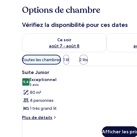
Options de chambre
Vérifiez la disponibilité pour ces dates
Vérifier la disponibilité pour ce soir août 7 - août 8
Vérifier la di
Ce soir
août 7 - août 8
a
Filtres
Toutes les chambres
1 lit
2 lits
disponibles
Afficher
Une chambre d’hôtel avec un gr
pour
6
Suite Junior
toutes
les
Exceptionnel
les
9,4
chambres
9,4 sur 10
(3 avis)
3 avis
photos
80 m²
pour
4 personnes
ce
1 très grand lit
type
Plus
de
Plus de détails
de
chambre :
détails
Suite
Afficher les pri
pour