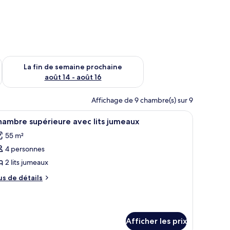
n de semaine août 7 - août 9
Vérifier la disponibilité pour la fin de semaine prochaine août 
La fin de semaine prochaine
août 14 - août 16
Affichage de 9 chambre(s) sur 9
de grandes fenêtres.
’un grand lit, d’un bureau, d’une chaise et d’un téléviseur.
fficher
Une chambre d’hôtel avec deux lits, un bureau
5
ambre supérieure avec lits jumeaux
outes
55 m²
s
4 personnes
hotos
our
2 lits jumeaux
e
us
us de détails
ype
e
tails
e
ur
hambre :
hambre
hambre
Afficher les prix
périeure