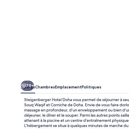
Hotel
Doha
79+
Aperçu
Chambres
Emplacement
Politiques
Steigenberger Hotel Doha vous permet de séjourner à seul
Souq Waqif et Corniche de Doha. Envie de vous faire dorl
massage en profondeur, d’un enveloppement ou bien d’une ex
déjeuner, le dîner ​et le souper. Parmi les autres points sai
attenant à la piscine et un centre d’entraînement physique
L’hébergement se situe à quelques minutes de marche du