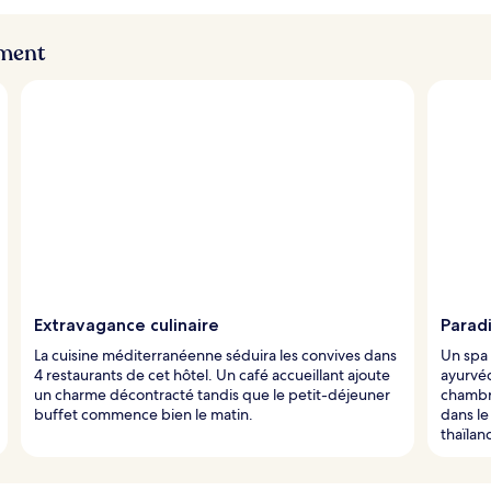
ement
Extravagance culinaire
Paradi
La cuisine méditerranéenne séduira les convives dans
Un spa 
4 restaurants de cet hôtel. Un café accueillant ajoute
ayurvé
un charme décontracté tandis que le petit-déjeuner
chambre
buffet commence bien le matin.
dans l
thaïlan