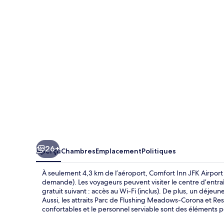
Inn
JFK
Airport
26+
Aperçu
Chambres
Emplacement
Politiques
À seulement 4,3 km de l’aéroport, Comfort Inn JFK Airport 
demande). Les voyageurs peuvent visiter le centre d’entraî
gratuit suivant : accès au Wi-Fi (inclus). De plus, un déjeun
Aussi, les attraits Parc de Flushing Meadows-Corona et Reso
confortables et le personnel serviable sont des éléments 