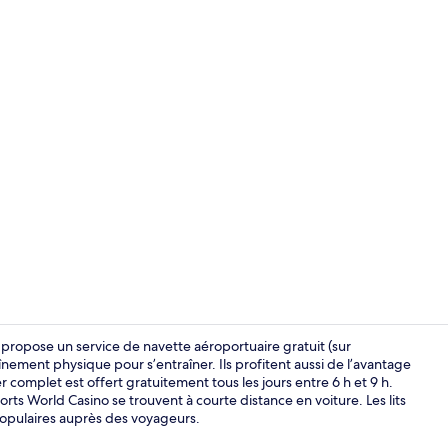
Déjeuner com
propose un service de navette aéroportuaire gratuit (sur
nement physique pour s’entraîner. Ils profitent aussi de l’avantage
er complet est offert gratuitement tous les jours entre 6 h et 9 h.
Hall
rts World Casino se trouvent à courte distance en voiture. Les lits
populaires auprès des voyageurs.