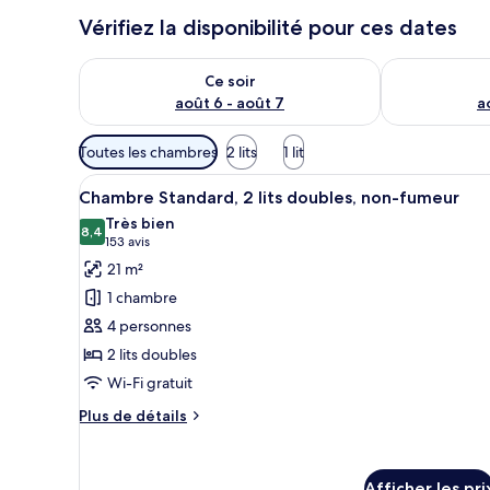
Vérifiez la disponibilité pour ces dates
Vérifier la disponibilité pour ce soir août 6 - août 7
Vérifier la di
Ce soir
août 6 - août 7
a
Filtres
Toutes les chambres
2 lits
1 lit
disponibles
Afficher
Une chambre d’hôtel avec deux l
pour
5
Chambre Standard, 2 lits doubles, non-fumeur
toutes
les
Très bien
les
8,4
chambres
8,4 sur 10
(153 avis)
153 avis
photos
21 m²
pour
1 chambre
ce
4 personnes
type
2 lits doubles
de
Wi-Fi gratuit
chambre :
Chambre
Plus
Plus de détails
Standard,
de
détails
2
pour
lits
Afficher les pri