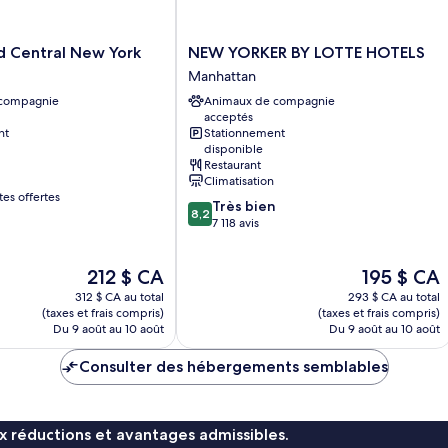
NEW
d Central New York
NEW YORKER BY LOTTE HOTELS
YORKER
Manhattan
BY
 compagnie
Animaux de compagnie
LOTTE
acceptés
HOTELS
nt
Stationnement
Manhattan
disponible
Restaurant
Climatisation
s offertes
8.2
Très bien
8,2
sur
7 118 avis
10,
Très
Le
Le
212 $ CA
195 $ CA
bien,
prix
prix
7 118 avis
312 $ CA au total
293 $ CA au total
est
est
(taxes et frais compris)
(taxes et frais compris)
de
de
Du 9 août au 10 août
Du 9 août au 10 août
212 $ CA
195 $ CA
Consulter des hébergements semblables
x réductions et avantages admissibles.