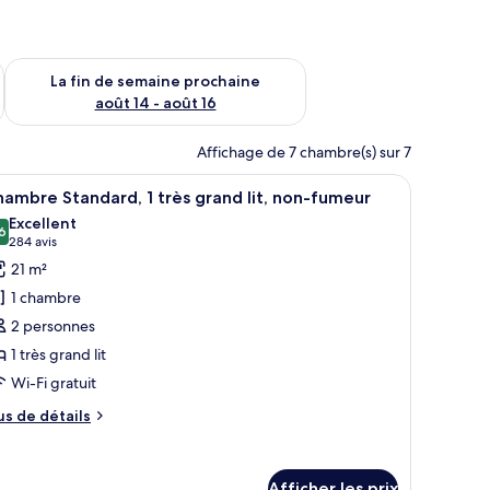
n de semaine août 7 - août 9
Vérifier la disponibilité pour la fin de semaine prochaine août 
La fin de semaine prochaine
août 14 - août 16
Affichage de 7 chambre(s) sur 7
 une table de chevet avec une lampe, un coffre-fort et une fenêtre donnant 
fficher
Une chambre d’hôtel avec un grand lit, deux la
6
ambre Standard, 1 très grand lit, non-fumeur
outes
Excellent
s
6
8,6 sur 10
(284 avis)
284 avis
hotos
21 m²
our
1 chambre
e
2 personnes
ype
1 très grand lit
e
Wi-Fi gratuit
hambre :
hambre
us
us de détails
tandard,
e
tails
ur
rès
Afficher les prix