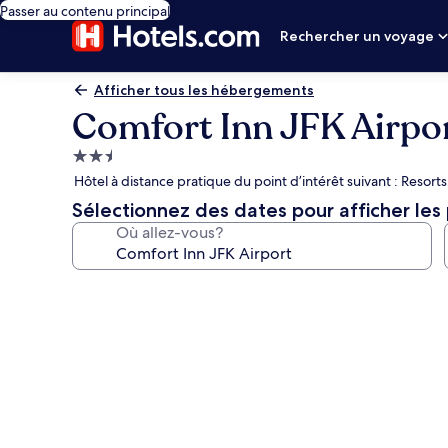
Passer au contenu principal
Rechercher un voyage
Afficher tous les hébergements
Comfort Inn JFK Airpo
Hébergement
2.5 étoiles
Hôtel à distance pratique du point d’intérêt suivant : Resort
Sélectionnez des dates pour afficher les 
Où allez-vous?
Galerie
de
photos
de
l’hébergement
Comfort