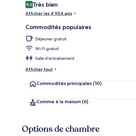
Avis
Très bien
8,2
8,2 sur 10 –
Afficher les 4 904 avis
Hall
Commodités populaires
Déjeuner gratuit
Wi-Fi gratuit
Salle d’entraînement
Afficher tout
Commodités principales
(10)
Comme à la maison
(6)
Options de chambre