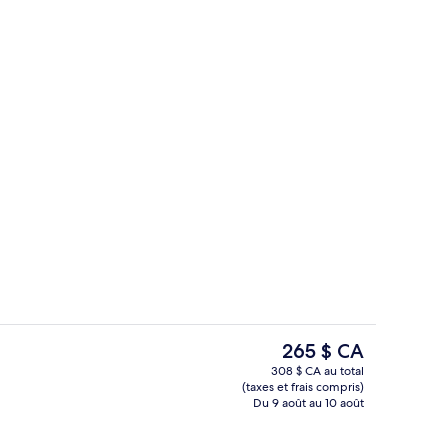
plet gratuit tous les jours
Chambre Standard, 2 grands lits, non-f
Le
265 $ CA
prix
308 $ CA au total
actuel
(taxes et frais compris)
Extérieur
est
Du 9 août au 10 août
de 265 $ CA