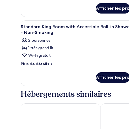
Afficher les pri
Afficher
Literie de qualité, lit avec mat
3
Standard King Room with Accessible Roll-in Show
toutes
- Non-Smoking
les
2 personnes
photos
1 très grand lit
pour
Wi-Fi gratuit
ce
type
Plus
Plus de détails
de
de
détails
chambre :
Afficher les pri
pour
Standard
Standard
King
King
Hébergements similaires
Room
Room
with
with
Accessible
Sheraton New York Times Square Hotel
Hyatt Grand 
Accessible
Roll-
Roll-
in
Shower
in
-