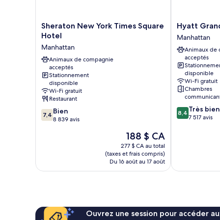
Shower
Non-
-
Smoking
Non-
Sheraton
Hyatt
Sheraton New York Times Square
Hyatt Gran
New
Grand
Smoking
Hotel
Manhattan
York
Central
Manhattan
Animaux de
Times
New
acceptés
Square
Animaux de compagnie
York
Stationneme
acceptés
Hotel
Manhattan
disponible
Stationnement
Manhattan
Wi-Fi gratuit
disponible
Chambres
Wi-Fi gratuit
communicante
Restaurant
8.4
Très bien
7.4
Bien
8,4
7,4
sur
7 517 avis
sur
8 839 avis
10,
10,
Le
188 $ CA
Très
Bien,
prix
bien,
8 839 avis
277 $ CA au total
est
7 517 avis
(taxes et frais compris)
de
Du 16 août au 17 août
188 $ CA
Ouvrez une session pour accéder au