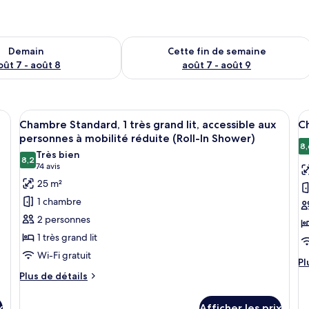
sponibilité pour demain août 7 - août 8
Vérifier la disponibilité pour cette fi
Demain
Cette fin de semaine
oût 7 - août 8
août 7 - août 9
its, une vue sur la ville et une table de chevet avec une lampe.
Afficher
Une chambre d’hôtel comprenant un lit,
A
4
Chambre Standard, 1 très grand lit, accessible aux
Ch
toutes
t
personnes à mobilité réduite (Roll-In Shower)
les
le
8,
Très bien
8,2
photos
p
8,2 sur 10
(74 avis)
74 avis
pour
p
25 m²
ce
c
1 chambre
type
t
2 personnes
de
d
1 très grand lit
chambre :
c
Wi-Fi gratuit
Chambre
C
Pl
Pl
Standard,
S
d
Plus
Plus de détails
dé
de
1
1
po
détails
très
t
x
Afficher les prix