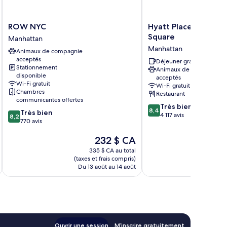
ROW
Hyatt
ROW NYC
Hyatt Place New Yor
NYC
Place
Square
Manhattan
Manhattan
New
Manhattan
Animaux de compagnie
York
acceptés
City/Times
Déjeuner gratuit
Stationnement
Animaux de compagnie
Square
disponible
acceptés
Manhattan
Wi-Fi gratuit
Wi-Fi gratuit
Chambres
Restaurant
communicantes offertes
8.4
Très bien
8,4
8.2
Très bien
sur
4 117 avis
8,2
sur
770 avis
10,
10,
Très
Le
232 $ CA
Très
bien,
prix
bien,
335 $ CA au total
4 117 avis
est
770 avis
(taxes et frais compris)
(taxe
de
Du 13 août au 14 août
Du
232 $ CA
Ouvrir une session
M’inscrire gratuitement