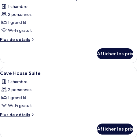
toutes
with
with
1 chambre
Balcony
les
Balcony
2 personnes
photos
pour
1 grand lit
ce
Wi-Fi gratuit
type
Plus
Plus de détails
de
de
chambre :
détails
Afficher les prix
pour
Deluxe
Deluxe
Double
Double
Afficher
Un espace intérieur doté d’un plafond i
Room
9
Room
Cave House Suite
toutes
with
with
1 chambre
Balcony
les
Balcony
2 personnes
photos
pour
1 grand lit
ce
Wi-Fi gratuit
type
Plus
Plus de détails
de
de
chambre :
détails
Afficher les prix
pour
Cave
Cave