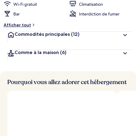
n
Wi-Fi gratuit
Climatisation
Bar
Interdiction de fumer
n
o
Afficher tout
t
é
Commodités principales
(12)
p
a
Comme à la maison
(6)
r
l
e
s
Pourquoi vous allez adorer cet hébergement
v
o
y
a
g
e
u
r
s