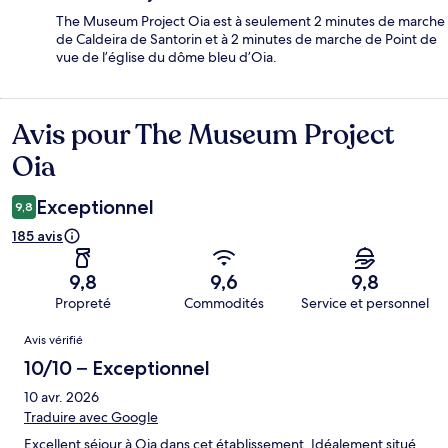
The Museum Project Oia est à seulement 2 minutes de marche
de Caldeira de Santorin et à 2 minutes de marche de Point de
vue de l’église du dôme bleu d’Oia.
Avis pour The Museum Project
Avis
Oia
Exceptionnel
9,8
185 avis
9,8
9,6
9,8
Propreté
Commodités
Service et personnel
Avis
Avis vérifié
10/10 – Exceptionnel
10 avr. 2026
Traduire avec Google
Excellent séjour à Oia dans cet établissement. Idéalement situé