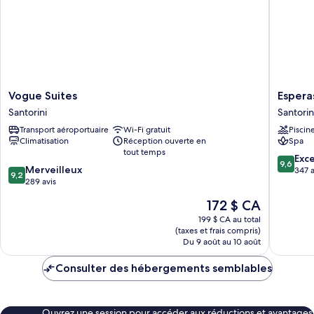
Vogue
Esperas
Vogue Suites
Espera
Suites
Santorin
Santorini
Santorin
Santorini
Santorin
Transport aéroportuaire
Wi-Fi gratuit
Piscin
Climatisation
Réception ouverte en
Spa
tout temps
9.6
Exc
9,6
9.2
Merveilleux
sur
347 a
9,2
sur
289 avis
10,
10,
Exceptio
Le
172 $ CA
Merveilleux,
347 avis
prix
289 avis
199 $ CA au total
est
(taxes et frais compris)
de
Du 9 août au 10 août
172 $ CA
Consulter des hébergements semblables
Ouvrez une session pour accéder aux réductions et avantages