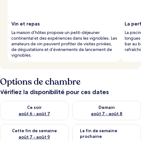
Vin et repas
La per
La maison d’hôtes propose un petit-déjeuner
La pisci
continental et des expériences dans les vignobles. Les
longues 
amateurs de vin peuvent profiter de visites privées,
bar au b
de dégustations et d’événements de lancement de
rafraîch
vignobles.
Options de chambre
Vérifiez la disponibilité pour ces dates
Vérifier la disponibilité pour ce soir août 6 - août 7
Vérifier la disponibilité pour 
Ce soir
Demain
août 6 - août 7
août 7 - août 8
Vérifier la disponibilité pour cette fin de semaine août 7 - aoû
Vérifier la disponibilité pour 
Cette fin de semaine
La fin de semaine
prochaine
août 7 - août 9