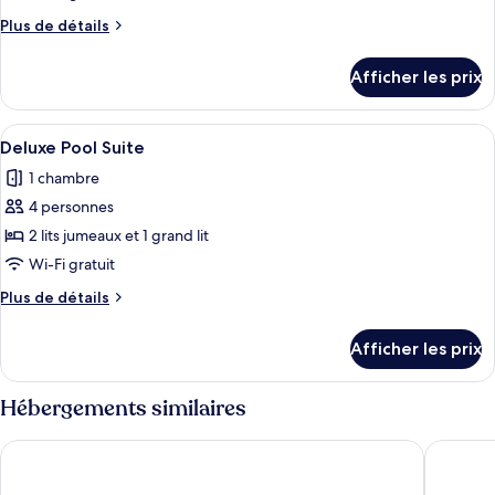
de
Plus
Plus de détails
chambre :
de
Deluxe
détails
Afficher les prix
pour
Seaview
Deluxe
Suite
Seaview
Afficher
Une pièce moderne et minimaliste, avec
19
Suite
Deluxe Pool Suite
toutes
1 chambre
les
4 personnes
photos
pour
2 lits jumeaux et 1 grand lit
ce
Wi-Fi gratuit
type
Plus
Plus de détails
de
de
chambre :
détails
Afficher les prix
pour
Deluxe
Deluxe
Pool
Pool
Hébergements similaires
Suite
Suite
Vogue Suites
Esperas 