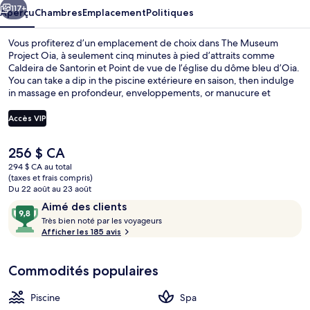
Oia
117+
Aperçu
Chambres
Emplacement
Politiques
Vous profiterez d’un emplacement de choix dans The Museum
Project Oia, à seulement cinq minutes à pied d’attraits comme
Caldeira de Santorin et Point de vue de l’église du dôme bleu d’Oia.
You can take a dip in the piscine extérieure en saison, then indulge
in massage en profondeur, enveloppements, or manucure et
pédicure. Parmi les autres points saillants de cette maison d’hôtes
de luxe figurent un bar attenant à la piscine et jardin. Les autres
Accès VIP
voyageurs apprécient vraiment le personnel serviable.
Le
256 $ CA
Piscine extérieure en saison, chaises l
prix
294 $ CA au total
actuel
(taxes et frais compris)
est
Du 22 août au 23 août
de 256 $ CA
Avis
9,8
Aimé des clients
T
sur
Très bien noté par les voyageurs
r
Afficher les 185 avis
10,
è
Aimé
s
des
Commodités populaires
clients
b
i
Piscine
Spa
e