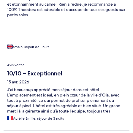
et étonnamment au calme ! Rien à redire, je recommande à
100% Theodora est adorable et s’occupe de tous ces guests aux
petits soins.
smain, séjour de 1 nuit
Avis vérifié
10/10 – Exceptionnel
15 avr. 2026
J’ai beaucoup apprécié mon séjour dans cet hôtel.
L’emplacement est idéal, en plein cœur de la ville d’Oia, avec
tout à proximité, ce qui permet de profiter pleinement du
séjour à pied. L’hôtel est très agréable et bien situé. Un grand
merci à la gérante ainsi qu’à toute l’équipe, toujours très
serviables et souriants. Ils sont constamment disponibles pour
Aurélie Emilie, séjour de 3 nuits
répondre aux questions et nous aider à nous orienter ou à
découvrir les meilleurs endroits à visiter dans les environs. Une
expérience vraiment très positive que je recommande sans