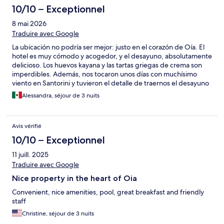
10/10 – Exceptionnel
8 mai 2026
Traduire avec Google
La ubicación no podría ser mejor: justo en el corazón de Oía. El
hotel es muy cómodo y acogedor, y el desayuno, absolutamente
delicioso. Los huevos kayana y las tartas griegas de crema son
imperdibles. Además, nos tocaron unos días con muchísimo
viento en Santorini y tuvieron el detalle de traernos el desayuno
al cuarto: un verdadero lujo. Pero lo mejor de todo fue la
Alessandra, séjour de 3 nuits
atención y el cariño de TheoDora durante toda nuestra estadía.
Nos recibió muy tarde cuando llegamos a Santorini y siempre
estuvo pendiente de nosotros, además de darnos excelentes
Avis vérifié
recomendaciones de tours, restaurantes y actividades. ¡Lo único
malo fue tener que irnos!
10/10 – Exceptionnel
11 juill. 2025
Traduire avec Google
Nice property in the heart of Oia
Convenient, nice amenities, pool, great breakfast and friendly
staff
Christine, séjour de 3 nuits