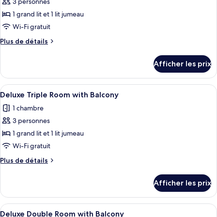
pour
3 personnes
ce
1 grand lit et 1 lit jumeau
type
Wi-Fi gratuit
de
Plus
Plus de détails
chambre :
de
Deluxe
détails
Afficher les prix
pour
Room
Deluxe
Room
Afficher
Une chambre à coucher avec un lit, un
9
Deluxe Triple Room with Balcony
toutes
1 chambre
les
3 personnes
photos
pour
1 grand lit et 1 lit jumeau
ce
Wi-Fi gratuit
type
Plus
Plus de détails
de
de
chambre :
détails
Afficher les prix
pour
Deluxe
Deluxe
Triple
Triple
Afficher
Une chambre à coucher avec un lit, u
Room
11
Room
Deluxe Double Room with Balcony