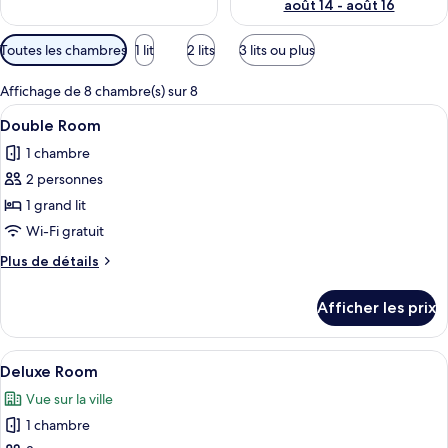
août 14 - août 16
Filtres
Toutes les chambres
1 lit
2 lits
3 lits ou plus
disponibles
pour
Affichage de 8 chambre(s) sur 8
les
Afficher
Une chambre d’hôtel moderne, dotée d’
9
Double Room
chambres
toutes
1 chambre
les
2 personnes
photos
pour
1 grand lit
ce
Wi-Fi gratuit
type
Plus
Plus de détails
de
de
chambre :
détails
Afficher les prix
pour
Double
Double
Room
Room
Afficher
Une pièce avec un plancher en bois, un
10
Deluxe Room
toutes
Vue sur la ville
les
1 chambre
photos