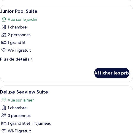
House
House
Afficher
Une chambre d’hôtel comprenant un lit
Suite
10
Suite
Junior Pool Suite
toutes
Vue sur le jardin
les
1 chambre
photos
pour
2 personnes
ce
1 grand lit
type
Wi-Fi gratuit
de
Plus
Plus de détails
chambre :
de
Junior
détails
Afficher les prix
pour
Pool
Junior
Suite
Pool
Afficher
Une chambre moderne comprenant un lit
17
Suite
Deluxe Seaview Suite
toutes
Vue sur la mer
les
1 chambre
photos
pour
3 personnes
ce
1 grand lit et 1 lit jumeau
type
Wi-Fi gratuit