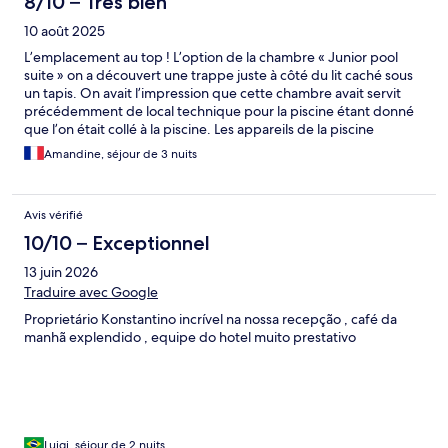
8/10 – Très bien
10 août 2025
L’emplacement au top ! L’option de la chambre « Junior pool
suite » on a découvert une trappe juste à côté du lit caché sous
un tapis. On avait l’impression que cette chambre avait servit
précédemment de local technique pour la piscine étant donné
que l’on était collé à la piscine. Les appareils de la piscine
faisaient pas mal de bruits. Dommage.
Amandine, séjour de 3 nuits
Avis vérifié
10/10 – Exceptionnel
13 juin 2026
Traduire avec Google
Proprietário Konstantino incrível na nossa recepção , café da
manhã explendido , equipe do hotel muito prestativo
Luigi, séjour de 2 nuits