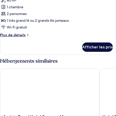
40 m²
les
1 chambre
photos
pour
2 personnes
ce
1 très grand lit ou 2 grands lits jumeaux
type
Wi-Fi gratuit
de
Plus
Plus de détails
chambre :
de
Suite
détails
Afficher les prix
pour
studio
Suite
Junior
studio
Hébergements similaires
Junior
Austria Trend Hotel Savoyen Vienna
Hotel Po