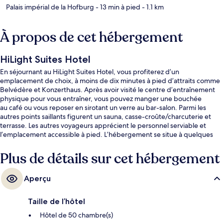
Palais impérial de la Hofburg
- 13 min à pied
- 1.1 km
À propos de cet hébergement
HiLight Suites Hotel
En séjournant au HiLight Suites Hotel, vous profiterez d’un
emplacement de choix, à moins de dix minutes à pied d’attraits comme
Belvédère et Konzerthaus. Après avoir visité le centre d’entraînement
physique pour vous entraîner, vous pouvez manger une bouchée
au café ou vous reposer en sirotant un verre au bar-salon. Parmi les
autres points saillants figurent un sauna, casse-croûte/charcuterie et
terrasse. Les autres voyageurs apprécient le personnel serviable et
l’emplacement accessible à pied. L’hébergement se situe à quelques
minutes de marche du transport en commun : Station de métro
Stadtpark est à quelques pas et Weihburggasse Tram Stop se trouve
Plus de détails sur cet hébergement
à 6 minutes.
Aperçu
Taille de l’hôtel
Hôtel de 50 chambre(s)