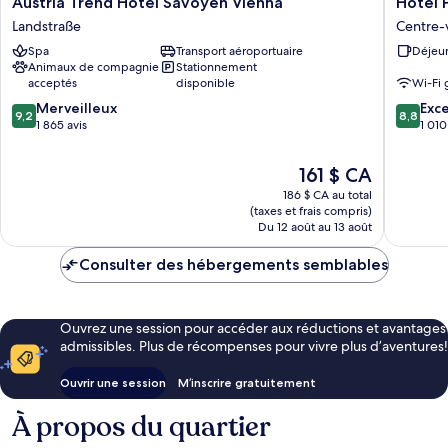
Austria
Hotel
Austria Trend Hotel Savoyen Vienna
Hotel 
Trend
Post
Landstraße
Centre-v
Hotel
Centre-
Spa
Transport aéroportuaire
Déjeun
Savoyen
ville
Animaux de compagnie
Stationnement
Vienna
acceptés
disponible
Wi-Fi 
Landstraße
9.2
8.8
Merveilleux
Exce
9,2
8,8
sur
sur
1 865 avis
1 010
10,
10,
Merveilleux,
Excellen
Le
161 $ CA
1 865 avis
1 010 avi
prix
186 $ CA au total
est
(taxes et frais compris)
de
Du 12 août au 13 août
161 $ CA
Consulter des hébergements semblables
Ouvrez une session pour accéder aux réductions et avantages
admissibles. Plus de récompenses pour vivre plus d’aventures!
Ouvrir une session
M’inscrire gratuitement
À propos du quartier