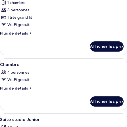
1 chambre
photos
pour
3 personnes
ce
1 très grand lit
type
Wi-Fi gratuit
de
Plus
Plus de détails
chambre :
de
Suite
détails
Afficher les prix
pour
Prestige
Suite
(Prestige)
Prestige
Afficher
Une chambre d’hôtel avec un grand lit,
4
(Prestige)
Chambre
toutes
4 personnes
les
Wi-Fi gratuit
photos
pour
Plus
Plus de détails
de
ce
détails
type
Afficher les prix
pour
de
Chambre
chambre :
Afficher
Suite studio Junior | Literie hypoaller
5
Chambre
Suite studio Junior
toutes