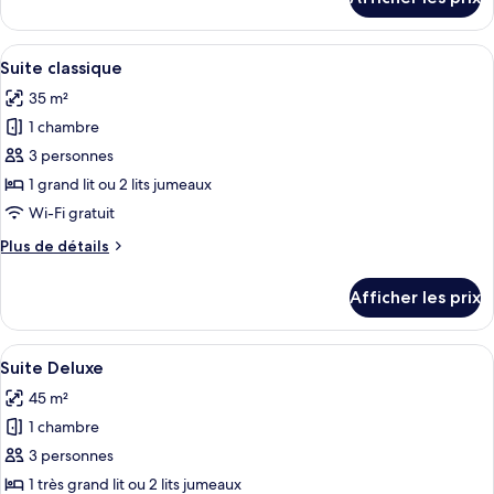
pour
de
Chambre
chambre :
Afficher
Une chambre d’hôtel avec un canapé bl
10
Chambre
Suite classique
toutes
35 m²
les
1 chambre
photos
pour
3 personnes
ce
1 grand lit ou 2 lits jumeaux
type
Wi-Fi gratuit
de
Plus
Plus de détails
chambre :
de
Suite
détails
Afficher les prix
pour
classique
Suite
classique
Afficher
Une chambre d’hôtel moderne, dotée d’
9
Suite Deluxe
toutes
45 m²
les
1 chambre
photos
pour
3 personnes
ce
1 très grand lit ou 2 lits jumeaux