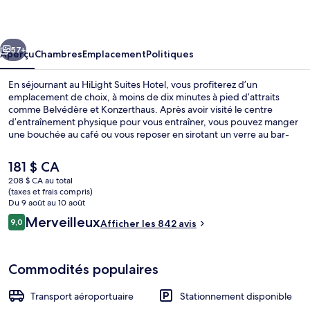
Suites
Hotel
cédent
Suivant
57+
Aperçu
Chambres
Emplacement
Politiques
En séjournant au HiLight Suites Hotel, vous profiterez d’un
emplacement de choix, à moins de dix minutes à pied d’attraits
comme Belvédère et Konzerthaus. Après avoir visité le centre
d’entraînement physique pour vous entraîner, vous pouvez manger
une bouchée au café ou vous reposer en sirotant un verre au bar-
salon. Parmi les autres points saillants figurent un sauna, casse-
croûte/charcuterie et terrasse. Les autres voyageurs apprécient le
Le
181 $ CA
personnel serviable et l’emplacement accessible à pied.
prix
208 $ CA au total
L’hébergement se situe à quelques minutes de marche du transport
actuel
(taxes et frais compris)
en commun : Station de métro Stadtpark est à quelques pas et
Literie hypoallergénique, minibar, cof
est
Du 9 août au 10 août
Weihburggasse Tram Stop se trouve à 6 minutes.
de 181 $ CA
Avis
Merveilleux
9,0
Afficher les 842 avis
9,0 sur 10 –
Commodités populaires
Transport aéroportuaire
Stationnement disponible