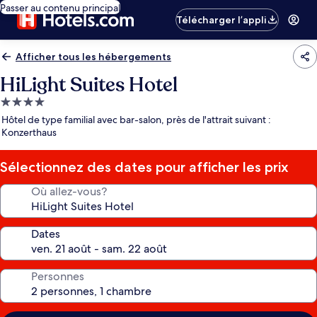
Passer au contenu principal
Télécharger l’appli
Afficher tous les hébergements
HiLight Suites Hotel
Hébergement
4.0 étoiles
Hôtel de type familial avec bar-salon, près de l'attrait suivant :
Konzerthaus
Sélectionnez des dates pour afficher les prix
Où allez-vous?
Dates
Personnes