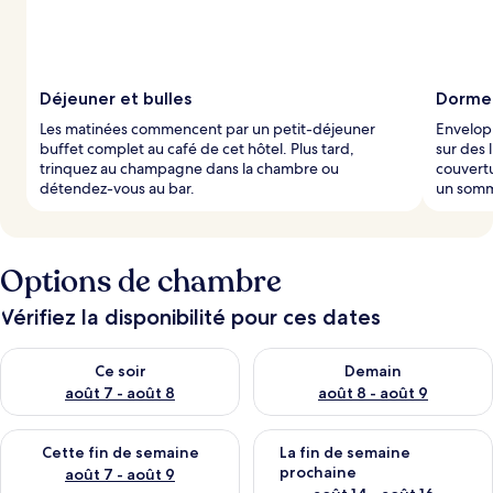
Déjeuner et bulles
Dormez
Les matinées commencent par un petit-déjeuner
Envelopp
buffet complet au café de cet hôtel. Plus tard,
sur des 
trinquez au champagne dans la chambre ou
couvertu
détendez-vous au bar.
un somme
Options de chambre
Vérifiez la disponibilité pour ces dates
Vérifier la disponibilité pour ce soir août 7 - août 8
Vérifier la disponibilité pour 
Ce soir
Demain
août 7 - août 8
août 8 - août 9
Vérifier la disponibilité pour cette fin de semaine août 7 - aoû
Vérifier la disponibilité pour 
Cette fin de semaine
La fin de semaine
prochaine
août 7 - août 9