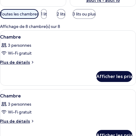
août 14 - août 16
Filtres
Toutes les chambres
1 lit
2 lits
3 lits ou plus
disponibles
pour
Affichage de 8 chambre(s) sur 8
les
Afficher
Une chambre à coucher avec un lit, un
9
Chambre
chambres
toutes
3 personnes
les
Wi-Fi gratuit
photos
pour
Plus
Plus de détails
de
ce
détails
type
Afficher les prix
pour
de
Chambre
chambre :
Afficher
Une chambre d’hôtel avec un lit, une t
11
Chambre
Chambre
toutes
3 personnes
les
Wi-Fi gratuit
photos
pour
Plus
Plus de détails
de
ce
détails
type
Afficher les prix