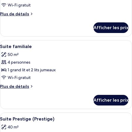
type
Wi-Fi gratuit
de
Plus
Plus de détails
chambre :
de
Suite
détails
Afficher les prix
pour
Deluxe
Suite
Deluxe
Afficher
Suite familiale | Aire de séjour | Télévi
6
Suite familiale
toutes
50 m²
les
4 personnes
photos
pour
1 grand lit et 2 lits jumeaux
ce
Wi-Fi gratuit
type
Plus
Plus de détails
de
de
chambre :
détails
Afficher les prix
pour
Suite
Suite
familiale
familiale
Afficher
Un salon moderne avec un canapé foncé,
11
Suite Prestige (Prestige)
toutes
40 m²
les