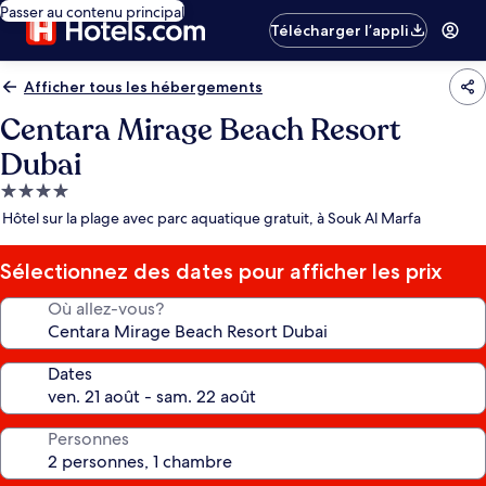
Passer au contenu principal
Télécharger l’appli
Afficher tous les hébergements
Centara Mirage Beach Resort
Dubai
Hébergement
4.0 étoiles
Hôtel sur la plage avec parc aquatique gratuit, à Souk Al Marfa
Sélectionnez des dates pour afficher les prix
Où allez-vous?
Dates
Personnes