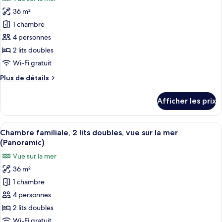
doubles
les
36 m²
photos
pour
1 chambre
ce
4 personnes
type
2 lits doubles
de
Wi-Fi gratuit
chambre :
Plus
Plus de détails
Chambre
de
familiale,
détails
Afficher les prix
2
pour
Chambre
lits
familiale,
Afficher
Un balcon avec vue sur la plage, un c
doubles,
6
2
Chambre familiale, 2 lits doubles, vue sur la mer
toutes
vue
lits
(Panoramic)
doubles,
les
sur
Vue sur la mer
vue
photos
la
sur
36 m²
pour
mer
la
1 chambre
ce
mer
type
4 personnes
de
2 lits doubles
chambre :
Wi-Fi gratuit