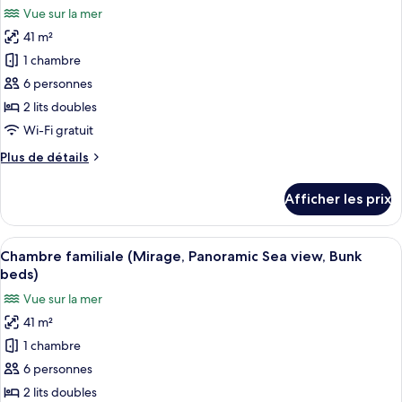
Bunk
Vue sur la mer
beds)
les
41 m²
photos
pour
1 chambre
ce
6 personnes
type
2 lits doubles
de
Wi-Fi gratuit
chambre :
Plus
Plus de détails
Chambre
de
familiale,
détails
Afficher les prix
vue
pour
Chambre
sur
familiale,
Afficher
Un balcon avec vue sur la plage, des ch
la
11
vue
Chambre familiale (Mirage, Panoramic Sea view, Bunk
toutes
mer
sur
beds)
la
les
(Mirage,
Vue sur la mer
mer
photos
Bunk
(Mirage,
41 m²
pour
beds)
Bunk
1 chambre
ce
beds)
type
6 personnes
de
2 lits doubles