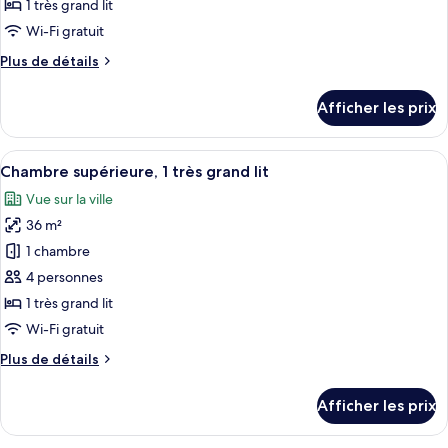
de
1 très grand lit
chambre :
Wi-Fi gratuit
Chambre
Plus
Plus de détails
supérieure
de
(Mirage,
détails
Afficher les prix
pour
Panoramic
Chambre
Sea
supérieure
Afficher
Une chambre d’hôtel moderne équipée d’
view,
9
(Mirage,
Chambre supérieure, 1 très grand lit
toutes
Bunk
Panoramic
Vue sur la ville
Sea
les
beds)
view,
36 m²
photos
Bunk
pour
1 chambre
beds)
ce
4 personnes
type
1 très grand lit
de
Wi-Fi gratuit
chambre :
Plus
Plus de détails
Chambre
de
supérieure,
détails
Afficher les prix
1
pour
Chambre
très
supérieure,