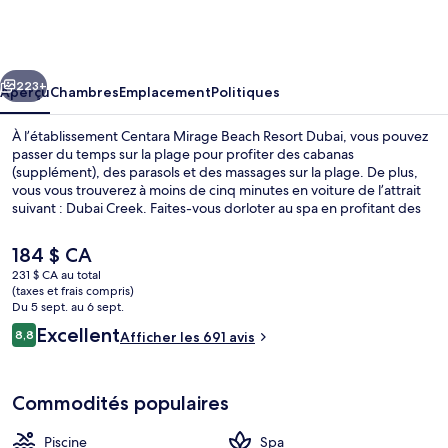
Centara
Mirage
Beach
cédent
Suivant
Resort
223+
Aperçu
Chambres
Emplacement
Politiques
Dubai
À l’établissement Centara Mirage Beach Resort Dubai, vous pouvez
passer du temps sur la plage pour profiter des cabanas
(supplément), des parasols et des massages sur la plage. De plus,
vous vous trouverez à moins de cinq minutes en voiture de l’attrait
suivant : Dubai Creek. Faites-vous dorloter au spa en profitant des
massages. Vous préférez passer des heures à vous amuser? Dirigez-
vous vers les 3 piscines extérieures et le parc aquatique gratuit.
Le
184 $ CA
Suan Bua, l’un des 5 restaurants, sert une cuisine thaïlandaise et est
prix
231 $ CA au total
ouvert pour le le déjeuner, le le dîner et le le souper. Parmi les points
actuel
(taxes et frais compris)
saillants figurent 3 bars-salons, un parcours aquatique et un club
Vue aérienne
est
Du 5 sept. au 6 sept.
pour enfants gratuit. Les autres voyageurs apprécient vraiment la
de 184 $ CA
Avis
Excellent
piscine et le personnel serviable.
8,8
Afficher les 691 avis
8,8 sur 10 –
Commodités populaires
Piscine
Spa