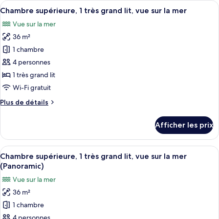
Afficher
Literie de qualité, minibar, coffre-fort
grand
9
1
Chambre supérieure, 1 très grand lit, vue sur la mer
toutes
lit
très
Vue sur la mer
grand
les
lit
36 m²
photos
pour
1 chambre
ce
4 personnes
type
1 très grand lit
de
Wi-Fi gratuit
chambre :
Plus
Plus de détails
Chambre
de
supérieure,
détails
Afficher les prix
1
pour
Chambre
très
supérieure,
Afficher
Literie de qualité, minibar, coffre-fort
grand
9
1
Chambre supérieure, 1 très grand lit, vue sur la mer
toutes
lit,
très
(Panoramic)
grand
les
vue
Vue sur la mer
lit,
photos
sur
vue
36 m²
pour
la
sur
1 chambre
ce
mer
la
mer
type
4 personnes