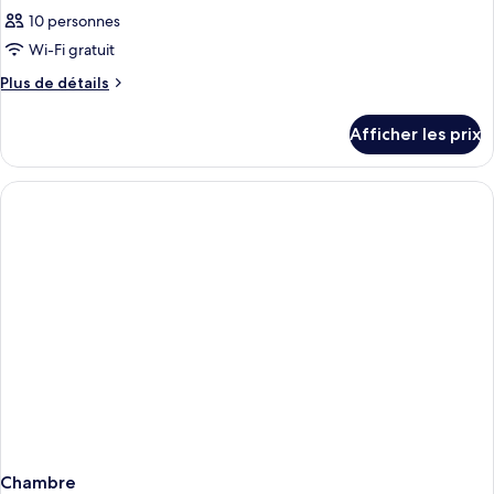
10 personnes
Wi-Fi gratuit
Plus
Plus de détails
de
détails
Afficher les prix
pour
Chambre
Chambre