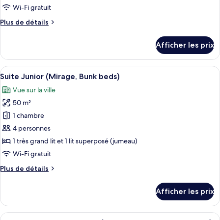
chambre :
Wi-Fi gratuit
Chambre
Plus
Plus de détails
familiale
de
(Mirage,
détails
Afficher les prix
pour
Panoramic
Chambre
Sea
familiale
Afficher
Une chambre d’hôtel équipée d’un lit, d
view,
9
(Mirage,
Suite Junior (Mirage, Bunk beds)
toutes
Bunk
Panoramic
Vue sur la ville
Sea
les
beds)
view,
50 m²
photos
Bunk
pour
1 chambre
beds)
ce
4 personnes
type
1 très grand lit et 1 lit superposé (jumeau)
de
Wi-Fi gratuit
chambre :
Plus
Plus de détails
Suite
de
Junior
détails
Afficher les prix
(Mirage,
pour
Suite
Bunk
Junior
Afficher
Une chambre d’hôtel moderne avec un gr
beds)