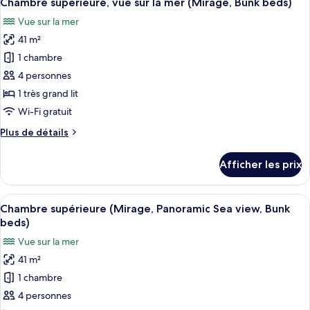
Chambre supérieure, vue sur la mer (Mirage, Bunk beds)
toutes
Bunk
Vue sur la mer
beds)
les
41 m²
photos
pour
1 chambre
ce
4 personnes
type
1 très grand lit
de
Wi-Fi gratuit
chambre :
Plus
Plus de détails
Chambre
de
supérieure,
détails
Afficher les prix
vue
pour
Chambre
sur
supérieure,
Afficher
Un balcon avec un fauteuil en osier et
la
8
vue
Chambre supérieure (Mirage, Panoramic Sea view, Bunk
toutes
mer
sur
beds)
la
les
(Mirage,
Vue sur la mer
mer
photos
Bunk
(Mirage,
41 m²
pour
beds)
Bunk
1 chambre
ce
beds)
type
4 personnes