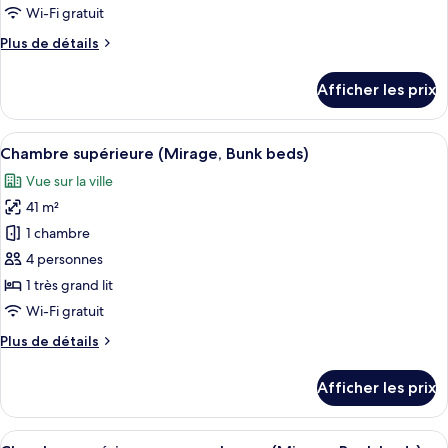
de
Wi-Fi gratuit
chambre :
Plus
Plus de détails
Suite,
de
2
détails
Afficher les prix
chambres
pour
Suite,
(Mirage,
2
Afficher
Un balcon agrémenté d’une chaise en os
Panoramic
12
chambres
Chambre supérieure (Mirage, Bunk beds)
toutes
Sea
(Mirage,
Vue sur la ville
Panoramic
les
view)
Sea
41 m²
photos
view)
pour
1 chambre
ce
4 personnes
type
1 très grand lit
de
Wi-Fi gratuit
chambre :
Plus
Plus de détails
Chambre
de
supérieure
détails
Afficher les prix
(Mirage,
pour
Chambre
Bunk
supérieure
Afficher
Un balcon avec vue sur une plage et u
beds)
11
(Mirage,