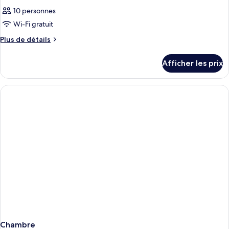
10 personnes
Wi-Fi gratuit
Plus
Plus de détails
de
détails
Afficher les prix
pour
Chambre
Chambre