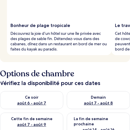
Bonheur de plage tropicale
Le trav
Découvrez la joie d’un hôtel sur une île privée avec
Cet hôte
des plages de sable fin. Détendez-vous dans des
de cowor
cabanes, dînez dans un restaurant en bord de mer ou
peuvent 
faites du kayak au paradis.
bord de 
Options de chambre
Vérifiez la disponibilité pour ces dates
Vérifier la disponibilité pour ce soir août 6 - août 7
Vérifier la disponibilité pour 
Ce soir
Demain
août 6 - août 7
août 7 - août 8
Vérifier la disponibilité pour cette fin de semaine août 7 - aoû
Vérifier la disponibilité pour 
Cette fin de semaine
La fin de semaine
prochaine
août 7 - août 9
août 14 - août 16