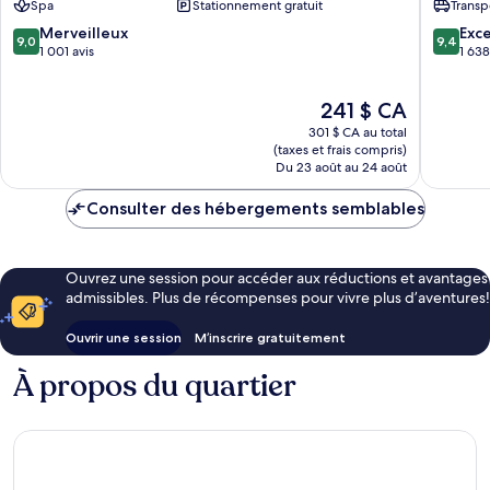
Spa
Stationnement gratuit
Transp
Resort
Jumeira
-
9.0
9.4
Merveilleux
Exc
9,0
9,4
All
sur
sur
1 001 avis
1 638
Inclusive
10,
10,
Palm
Merveilleux,
Exceptio
Le
241 $ CA
Deira
1 001 avis
1 638 avi
prix
301 $ CA au total
est
(taxes et frais compris)
de
Du 23 août au 24 août
241 $ CA
Consulter des hébergements semblables
Ouvrez une session pour accéder aux réductions et avantages
admissibles. Plus de récompenses pour vivre plus d’aventures!
Ouvrir une session
M’inscrire gratuitement
À propos du quartier