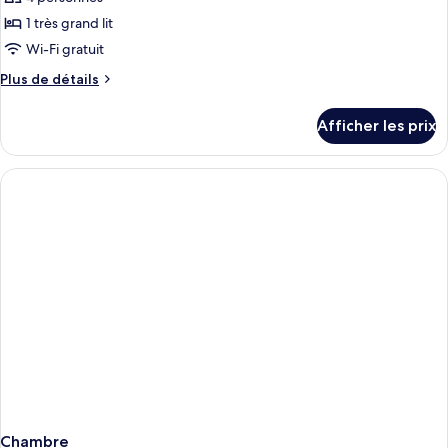
de
1 très grand lit
chambre :
Wi-Fi gratuit
Chambre
Plus
Plus de détails
supérieure,
de
1
détails
Afficher les prix
pour
très
Chambre
grand
supérieure,
lit,
1
vue
très
grand
sur
lit,
la
vue
mer
sur
la
(Panoramic)
mer
(Panoramic)
Chambre