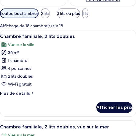
Filtres
Toutes les chambres
2 lits
3 lits ou plus
1 lit
disponibles
pour
Affichage de 18 chambre(s) sur 18
les
Afficher
Une chambre d’hôtel avec deux lits, un
10
Chambre familiale, 2 lits doubles
chambres
toutes
Vue sur la ville
les
36 m²
photos
pour
1 chambre
ce
4 personnes
type
2 lits doubles
de
Wi-Fi gratuit
chambre :
Plus
Plus de détails
Chambre
de
familiale,
détails
Afficher les prix
2
pour
Chambre
lits
familiale,
Afficher
Une chambre d’hôtel avec deux lits, un
doubles
8
2
Chambre familiale, 2 lits doubles, vue sur la mer
toutes
lits
Vue sur la mer