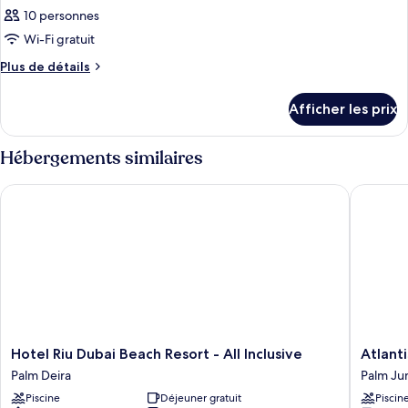
10 personnes
Wi-Fi gratuit
Plus
Plus de détails
de
détails
Afficher les prix
pour
Chambre
Hébergements similaires
Hotel Riu Dubai Beach Resort - All Inclusive
Atlantis,
Hotel
Atlantis,
Hotel Riu Dubai Beach Resort - All Inclusive
Atlant
Riu
The
Palm Deira
Palm Ju
Dubai
Palm
Piscine
Déjeuner gratuit
Piscin
Beach
Palm