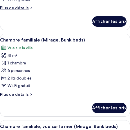
Chambre
Plus
Plus de détails
familiale,
de
2
détails
Afficher les prix
pour
lits
Chambre
doubles,
familiale,
Afficher
Un balcon avec un fauteuil en osier et
vue
12
2
Chambre familiale (Mirage, Bunk beds)
toutes
sur
lits
Vue sur la ville
doubles,
les
la
vue
41 m²
photos
mer
sur
pour
1 chambre
(Panoramic)
la
ce
mer
6 personnes
(Panoramic)
type
2 lits doubles
de
Wi-Fi gratuit
chambre :
Plus
Plus de détails
Chambre
de
familiale
détails
Afficher les prix
(Mirage,
pour
Chambre
Bunk
familiale
Afficher
Un balcon avec vue sur une plage, une
beds)
13
(Mirage,
Chambre familiale, vue sur la mer (Mirage, Bunk beds)
toutes