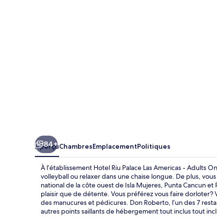
Riu
Palace
Las
Americas
-
Adults
Only-
All
Inclusive
84+
Aperçu
Chambres
Emplacement
Politiques
À l’établissement Hotel Riu Palace Las Americas - Adults On
volleyball ou relaxer dans une chaise longue. De plus, vous 
national de la côte ouest de Isla Mujeres, Punta Cancun et 
plaisir que de détente. Vous préférez vous faire dorloter? V
des manucures et pédicures. Don Roberto, l’un des 7 restaura
autres points saillants de hébergement tout inclus tout incl