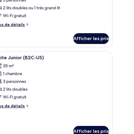
ype
2 lits doubles ou 1 très grand lit
e
Wi-Fi gratuit
hambre :
uite
us
us de détails
unior,
e
tails
ue
Afficher les prix
ur
ur
ite
’océan
nior,
 un ventilateur de plafond, un bureau avec une chaise, une vue sur l’océan 
fficher
Une chambre d’hôtel avec un grand lit, un bur
2
e
)
ite Junior (B2C-US)
outes
r
35 m²
océan
s
1 chambre
hotos
our
3 personnes
e
2 lits doubles
ype
Wi-Fi gratuit
e
us
us de détails
hambre :
e
uite
tails
ur
unior
ite
B2C-
Afficher les prix
nior