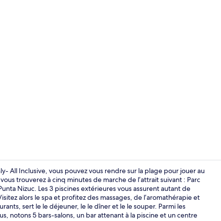
Pavillon de j
ly- All Inclusive, vous pouvez vous rendre sur la plage pour jouer au
vous trouverez à cinq minutes de marche de l’attrait suivant : Parc
Punta Nizuc. Les 3 piscines extérieures vous assurent autant de
Vue aérienn
isitez alors le spa et profitez des massages, de l’aromathérapie et
nts, sert le le déjeuner, le le dîner et le le souper. Parmi les
us, notons 5 bars-salons, un bar attenant à la piscine et un centre