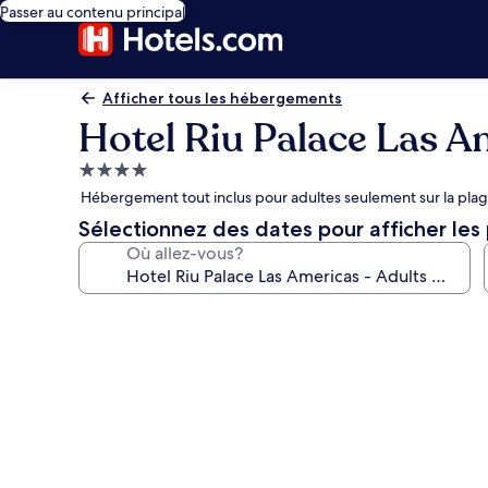
Passer au contenu principal
Afficher tous les hébergements
Hotel Riu Palace Las Am
Hébergement
4.0 étoiles
Hébergement tout inclus pour adultes seulement sur la plage
Sélectionnez des dates pour afficher les 
Où allez-vous?
Galerie
de
photos
de
l’hébergement
Hotel