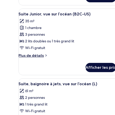
Suite
Junior
Afficher
Une chambre d’hôtel avec un gr
2
(E)
Suite Junior, vue sur l’océan (B2C-US)
toutes
35 m²
les
1 chambre
photos
pour
3 personnes
ce
2 lits doubles ou 1 très grand lit
type
Wi-Fi gratuit
de
Plus
Plus de détails
chambre :
de
Suite
détails
Afficher les pri
pour
Junior,
Suite
vue
Junior,
Afficher
Une chambre d’hôtel avec un gra
sur
4
vue
Suite, baignoire à jets, vue sur l’océan (L)
toutes
l’océan
sur
61 m²
l’océan
les
(B2C-
(B2C-
2 personnes
photos
US)
US)
pour
1 très grand lit
ce
Wi-Fi gratuit