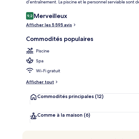
d’entraînement. La piscine et le personnel serviable sont d
Avis
Merveilleux
9,2
9,2 sur 10 –
Bar au bord d
Afficher les 5 595 avis
Commodités populaires
Piscine
Spa
Wi-Fi gratuit
Afficher tout
Commodités principales
(12)
Comme à la maison
(6)