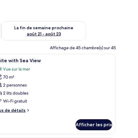
n de semaine août 14 - août 16
Vérifier la disponibilité pour la fin de semaine prochaine août
La fin de semaine prochaine
août 21 - août 23
Affichage de 45 chambre(s) sur 45
cissement
fficher
Minibar, coffre-fort, rideaux d’obscurcisseme
2
ite with Sea View
outes
Vue sur la mer
s
70 m²
hotos
our
2 personnes
e
2 lits doubles
ype
Wi-Fi gratuit
e
us
us de détails
hambre :
e
uite
tails
Afficher les prix
ur
ith
ite
ea
th