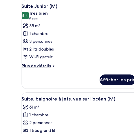
Afficher
Une chambre d’hôtel avec un gr
Sea
2
with
Suite Junior (M)
toutes
View
Sea
Très bien
View
les
8,4
8,4 sur 10
(9 avis)
9 avis
photos
35 m²
pour
1 chambre
ce
3 personnes
type
2 lits doubles
de
Wi-Fi gratuit
chambre :
Suite
Plus
Plus de détails
Junior
de
détails
(M)
Afficher les pri
pour
Suite
Junior
Afficher
Une chambre d’hôtel avec un gra
4
(M)
Suite, baignoire à jets, vue sur l’océan (M)
toutes
61 m²
les
1 chambre
photos
pour
2 personnes
ce
1 très grand lit