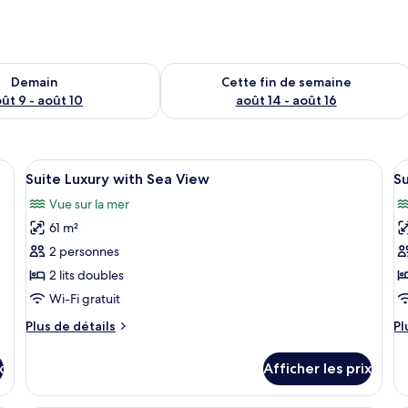
sponibilité pour demain août 9 - août 10
Vérifier la disponibilité pour cette fi
Demain
Cette fin de semaine
ût 9 - août 10
août 14 - août 16
d’obscurcissement
Afficher
Minibar, coffre-fort, rideaux d’obscur
A
4
Suite Luxury with Sea View
Su
toutes
t
Vue sur la mer
les
le
61 m²
photos
p
pour
p
2 personnes
ce
c
2 lits doubles
type
t
Wi-Fi gratuit
de
d
Plus
Pl
Plus de détails
Pl
chambre :
c
de
d
Suite
S
détails
dé
x
Afficher les prix
pour
po
Luxury
w
Suite
Su
with
S
Luxury
wi