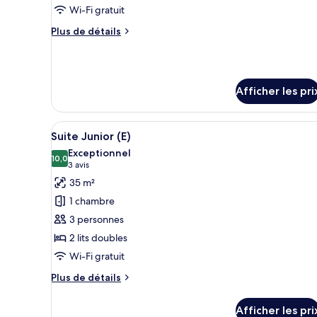
type
Wi-Fi gratuit
de
Plus
Plus de détails
chambre :
de
Suite,
détails
pour
baignoire
Suite,
à
Afficher les pri
baignoire
jets,
à
vue
jets,
Afficher
Une chambre d’hôtel avec un gr
vue
2
sur
Suite Junior (E)
toutes
sur
l’océan
Exceptionnel
l’océan
les
10,0
10,0 sur 10
(3 avis)
3 avis
(M)
(M)
photos
35 m²
pour
1 chambre
ce
3 personnes
type
2 lits doubles
de
Wi-Fi gratuit
chambre :
Suite
Plus
Plus de détails
Junior
de
détails
(E)
Afficher les pri
pour