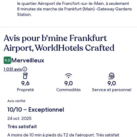
le quartier Aéroport de Francfort-sur-le-Main, à seulement
8 minutes de marche de Frankfurt (Main) -Gateway Gardens
Station.
Avis pour b'mine Frankfurt
Avis
Airport, WorldHotels Crafted
Merveilleux
9,2
1 031 avis
9,6
9,0
9,0
Propreté
Commodités
Service et personnel
Avis
Avis vérifié
10/10 – Exceptionnel
24 oct. 2025
Très satisfait
A moins de 10 min à pieds du T2 de l'aéroport. Très satisfait