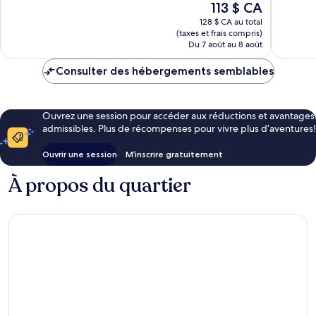
Le
113 $ CA
2 264 avis
sur-
Excellen
prix
le-
3 146 avi
128 $ CA au total
est
(taxes et frais compris)
Main
de
Du 7 août au 8 août
113 $ CA
Consulter des hébergements semblables
Ouvrez une session pour accéder aux réductions et avantages
admissibles. Plus de récompenses pour vivre plus d’aventures!
Ouvrir une session
M’inscrire gratuitement
À propos du quartier