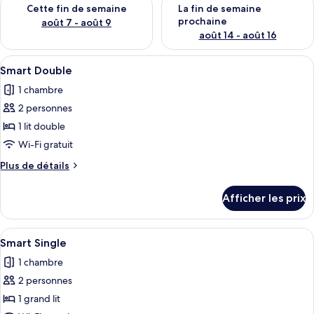
Vérifier la disponibilité pour cette fin de semaine août 7 - aoû
Vérifier la disponibilité pour 
Cette fin de semaine
La fin de semaine
prochaine
août 7 - août 9
août 14 - août 16
Afficher
Une chambre d’hôtel dotée d’un grand 
7
Smart Double
toutes
1 chambre
les
2 personnes
photos
pour
1 lit double
ce
Wi-Fi gratuit
type
Plus
Plus de détails
de
de
chambre :
détails
Afficher les prix
pour
Smart
Smart
Double
Double
Afficher
Une chambre moderne avec vue sur la vil
8
Smart Single
toutes
1 chambre
les
2 personnes
photos
pour
1 grand lit