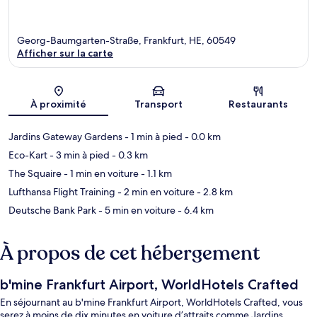
Georg-Baumgarten-Straße, Frankfurt, HE, 60549
Afficher sur la carte
Carte
À proximité
Transport
Restaurants
Jardins Gateway Gardens
- 1 min à pied
- 0.0 km
Eco-Kart
- 3 min à pied
- 0.3 km
The Squaire
- 1 min en voiture
- 1.1 km
Lufthansa Flight Training
- 2 min en voiture
- 2.8 km
Deutsche Bank Park
- 5 min en voiture
- 6.4 km
À propos de cet hébergement
b'mine Frankfurt Airport, WorldHotels Crafted
En séjournant au b'mine Frankfurt Airport, WorldHotels Crafted, vous
serez à moins de dix minutes en voiture d’attraits comme Jardins