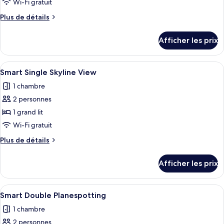
ce
Wi-Fi gratuit
type
Plus
Plus de détails
de
de
chambre :
détails
Afficher les prix
pour
Smart
Smart
Single
Single
Afficher
Une chambre moderne avec vue sur la vil
8
Smart Single Skyline View
toutes
1 chambre
les
2 personnes
photos
pour
1 grand lit
ce
Wi-Fi gratuit
type
Plus
Plus de détails
de
de
chambre :
détails
Afficher les prix
pour
Smart
Smart
Single
Single
Afficher
Une chambre d’hôtel dotée d’un grand 
Skyline
7
Skyline
Smart Double Planespotting
toutes
View
View
1 chambre
les
2 personnes