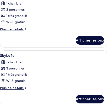
1 chambre
les
3 personnes
photos
pour
1 très grand lit
ce
Wi-Fi gratuit
type
Plus
Plus de détails
de
de
chambre :
détails
Afficher les prix
pour
Carloft
Carloft
Planespotting
Planespotting
Afficher
Un salon moderne doté d’une grande b
7
SkyLoft
toutes
1 chambre
les
3 personnes
photos
pour
1 très grand lit
ce
Wi-Fi gratuit
type
Plus
Plus de détails
de
de
chambre :
détails
Afficher les prix
pour
SkyLoft
SkyLoft