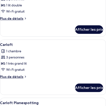
photos
pour
1 lit double
ce
Wi-Fi gratuit
type
Plus
Plus de détails
de
de
chambre :
détails
Afficher les prix
pour
Smart
Smart
Double
Double
Afficher
Une chambre d’hôtel moderne dotée d’u
Planespotting
21
Planespotting
Carloft
toutes
1 chambre
les
3 personnes
photos
pour
1 très grand lit
ce
Wi-Fi gratuit
type
Plus
Plus de détails
de
de
chambre :
détails
Afficher les prix
pour
Carloft
Carloft
Afficher
Une chambre d’hôtel moderne dotée d’u
21
Carloft Planespotting
toutes