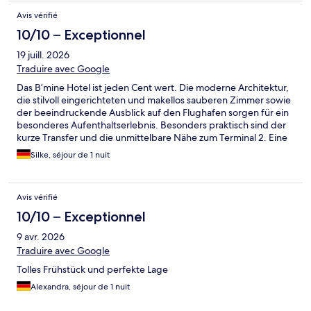
Avis vérifié
10/10 – Exceptionnel
19 juill. 2026
Traduire avec Google
Das B’mine Hotel ist jeden Cent wert. Die moderne Architektur,
die stilvoll eingerichteten und makellos sauberen Zimmer sowie
der beeindruckende Ausblick auf den Flughafen sorgen für ein
besonderes Aufenthaltserlebnis. Besonders praktisch sind der
kurze Transfer und die unmittelbare Nähe zum Terminal 2. Eine
klare Empfehlung für alle, die Komfort, Design und eine
Silke, séjour de 1 nuit
perfekte Flughafenanbindung schätzen.
Avis vérifié
10/10 – Exceptionnel
9 avr. 2026
Traduire avec Google
Tolles Frühstück und perfekte Lage
Alexandra, séjour de 1 nuit