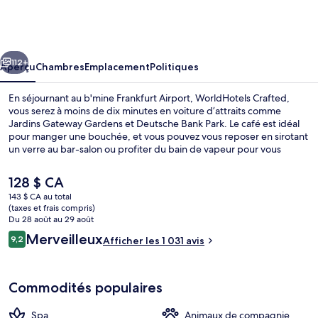
b'mine
Frankfurt
Airport,
cédent
Suivant
WorldHotels
112+
Aperçu
Chambres
Emplacement
Politiques
Crafted
En séjournant au b'mine Frankfurt Airport, WorldHotels Crafted,
vous serez à moins de dix minutes en voiture d’attraits comme
Jardins Gateway Gardens et Deutsche Bank Park. Le café est idéal
pour manger une bouchée, et vous pouvez vous reposer en sirotant
un verre au bar-salon ou profiter du bain de vapeur pour vous
détendre en fin de journée. Aussi, les attraits Messe Frankfurt et
Parc des expositions Congress Center Messe Frankfurt se trouvent à
Le
128 $ CA
courte distance en voiture. Les autres voyageurs ne disent que du
prix
143 $ CA au total
bien en ce qui concerne le personnel serviable et la proximité de
actuel
(taxes et frais compris)
l’aéroport.
Terrasse sur le toit
est
Du 28 août au 29 août
de 128 $ CA
Avis
Merveilleux
9,2
Afficher les 1 031 avis
9,2 sur 10 –
Commodités populaires
Spa
Animaux de compagnie