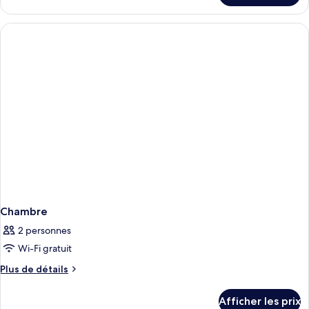
Smart
Room
Chambre
2 personnes
Wi-Fi gratuit
Plus
Plus de détails
de
détails
Afficher les prix
pour