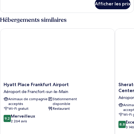
détails
Afficher les prix
pour
Smart
Double
Hébergements similaires
Hyatt Place Frankfurt Airport
Sheraton
Hyatt
Sherato
Hyatt Place Frankfurt Airport
Sherat
Place
Frankfur
Cente
Aéroport de Francfort-sur-le-Main
Frankfurt
Airport
Aéropor
Animaux de compagnie
Stationnement
Airport
Hotel
acceptés
disponible
Aéroport
&
Anima
Wi-Fi gratuit
Restaurant
accep
de
Confere
Wi-Fi 
9.2
Francfort-
Merveilleux
Center
9,2
sur
sur-
2 264 avis
Aéropor
8.8
Exce
8,8
10,
le-
de
sur
3 146
Merveilleux,
Main
Francfor
10,