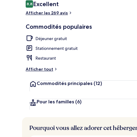
Avis
Excellent
8,8
8,8 sur 10 –
Jardin
Afficher les 269 avis
Commodités populaires
Déjeuner gratuit
Stationnement gratuit
Restaurant
Afficher tout
Commodités principales
(12)
Pour les familles
(6)
Pourquoi vous allez adorer cet héberg