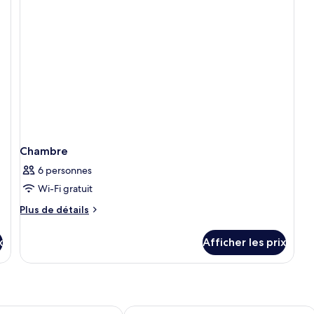
Chambre
6 personnes
Wi-Fi gratuit
Plus
Plus de détails
de
détails
x
Afficher les prix
pour
Chambre
otel
Dogan Hotel by Prana Hotels & Resort