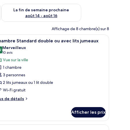
n de semaine août 7 - août 9
Vérifier la disponibilité pour la fin de semaine prochaine août 
La fin de semaine prochaine
août 14 - août 16
Affichage de 8 chambre(s) sur 8
it bureau, une télévision, une douche et des toilettes.
fficher
Une chambre d’hôtel moderne dotée d’un grand 
8
hambre Standard double ou avec lits jumeaux
outes
Merveilleux
s
2
9,2 sur 10
(10 avis)
10 avis
hotos
Vue sur la ville
our
1 chambre
e
3 personnes
ype
2 lits jumeaux ou 1 lit double
e
Wi-Fi gratuit
hambre :
hambre
us
us de détails
tandard
e
tails
ouble
Afficher les prix
ur
u
hambre
vec
andard
 lits, un mur d’accent de couleur grise, un tableau et un luminaire au plaf
uble