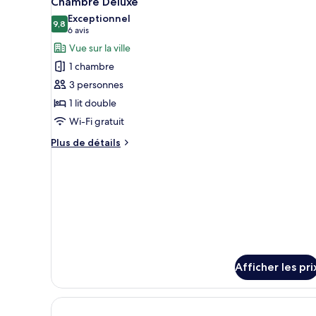
No
Chambre Deluxe
toutes
Twin
Window
Exceptionnel
Room,
les
9,8
9,8 sur 10
(6 avis)
6 avis
No
photos
Vue sur la ville
Window
pour
1 chambre
ce
3 personnes
type
1 lit double
de
Wi-Fi gratuit
chambre :
Chambre
Plus
Plus de détails
Deluxe
de
détails
pour
Chambre
Deluxe
Afficher les pri