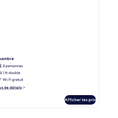
ts
u
umeaux
ec
s
meaux
hambre
4 personnes
1 lit double
Wi-Fi gratuit
us
us de détails
e
tails
Afficher les prix
ur
hambre