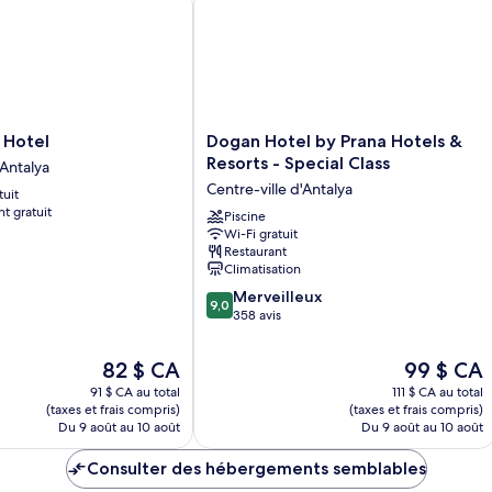
Dogan
 Hotel
Dogan Hotel by Prana Hotels &
Hotel
Resorts - Special Class
'Antalya
by
Centre-ville d'Antalya
tuit
Prana
t gratuit
Hotels
Piscine
Wi-Fi gratuit
&
Restaurant
Resorts
Climatisation
-
9.0
Special
Merveilleux
9,0
sur
Class
358 avis
10,
Centre-
Merveilleux,
ville
Le
Le
82 $ CA
99 $ CA
358 avis
d'Antalya
prix
prix
91 $ CA au total
111 $ CA au total
est
est
(taxes et frais compris)
(taxes et frais compris)
de
de
Du 9 août au 10 août
Du 9 août au 10 août
82 $ CA
99 $ CA
Consulter des hébergements semblables