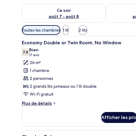
Vérifier la disponibilité pour ce soir août 7 - août 8
Vérifier la di
Ce soir
août 7 - août 8
a
Filtres
Toutes les chambres
1 lit
2 lits
disponibles
Afficher
Une chambre d’hôtel avec deux l
pour
5
Economy Double or Twin Room, No Window
toutes
les
Bien
les
7,8
chambres
7,8 sur 10
(17 avis)
17 avis
photos
26 m²
pour
1 chambre
ce
2 personnes
type
2 grands lits jumeaux ou 1 lit double
de
Wi-Fi gratuit
chambre :
Economy
Plus
Plus de détails
Double
de
détails
or
Afficher les pri
pour
Twin
Economy
Room,
Double
Afficher
Une chambre d’hôtel moderne éq
10
or