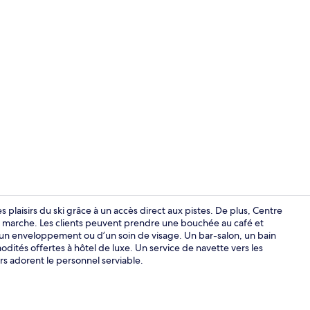
Façade de l
plaisirs du ski grâce à un accès direct aux pistes. De plus, Centre
 marche. Les clients peuvent prendre une bouchée au café et
d’un enveloppement ou d’un soin de visage. Un bar-salon, un bain
Chambre Delu
ités offertes à hôtel de luxe. Un service de navette vers les
rs adorent le personnel serviable.