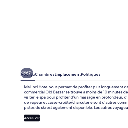
Hotel
67+
Aperçu
Chambres
Emplacement
Politiques
Mai Inci Hotel vous permet de profiter plus longuement des 
commercial Old Bazaar se trouve à moins de 10 minutes de
visiter le spa pour profiter d’un massage en profondeur, 
de vapeur et casse-croûte/charcuterie sont d’autres commod
pistes de ski est également disponible. Les autres voyageu
Accès VIP