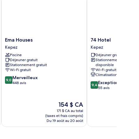
Ema
74
Ema Houses
74 Hotel
Houses
Hotel
Kepez
Kepez
Kepez
Kepez
Piscine
Déjeuner gratuit
Déjeuner gratuit
Stationnement
Stationnement gratuit
disponible
Wi-Fi gratuit
Wi-Fi gratuit
Climatisation
9.0
Merveilleux
9,0
9.4
Exceptionnel
sur
448 avis
9,4
sur
55 avis
10,
10,
Merveilleux,
Exceptionnel,
448 avis
Le
154 $ CA
55 avis
prix
171 $ CA au total
est
(taxes et frais compris)
(taxe
de
Du 19 août au 20 août
Du
154 $ CA