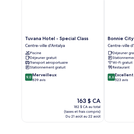
Tuvana
Bonnie
Tuvana Hotel - Special Class
Bonnie City
Hotel
City
Centre-ville d'Antalya
Centre-ville d
-
Hotel
Piscine
Déjeuner gra
Special
Centre-
Déjeuner gratuit
Stationnemen
Class
ville
Transport aéroportuaire
Wi-Fi gratuit
Centre-
d'Antalya
Stationnement gratuit
Restaurant
ville
9.0
8.6
Merveilleux
Excellent
d'Antalya
9,0
8,6
sur
sur
839 avis
523 avis
10,
10,
Merveilleux,
Excellent,
839 avis
523 avis
Le
163 $ CA
prix
182 $ CA au total
est
(taxes et frais compris)
de
Du 21 août au 22 août
163 $ CA