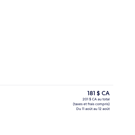
’hébergement
Réception
Le
181 $ CA
prix
201 $ CA au total
actuel
(taxes et frais compris)
xe | Literie de qualité, lit avec matelas en mousse à mémoire, minibar
Repas dans la chambre
est
Du 11 août au 12 août
de 181 $ CA