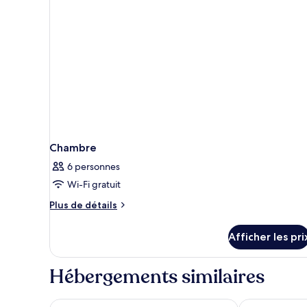
Chambre
6 personnes
Wi-Fi gratuit
Plus
Plus de détails
de
détails
Afficher les pri
pour
Chambre
Hébergements similaires
Tuvana Hotel - Special Class
Bonnie City H