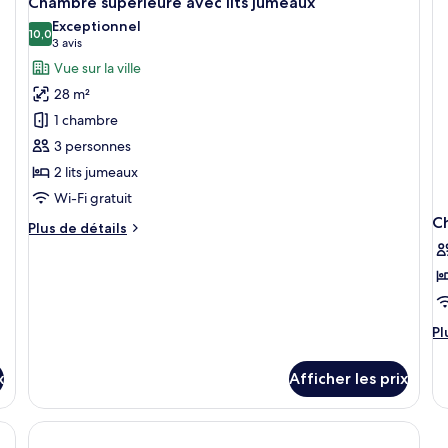
li
Chambre supérieure avec lits jumeaux
Window
toutes
o
j
Exceptionnel
les
10,0
av
10,0 sur 10
(3 avis)
3 avis
lit
photos
Vue sur la ville
ju
pour
28 m²
ce
1 chambre
type
3 personnes
de
2 lits jumeaux
chambre :
Chambre
Wi-Fi gratuit
supérieure
C
Plus
Plus de détails
avec
de
détails
lits
pour
jumeaux
Chambre
supérieure
Pl
Pl
avec
d
lits
dé
jumeaux
x
Afficher les prix
po
C