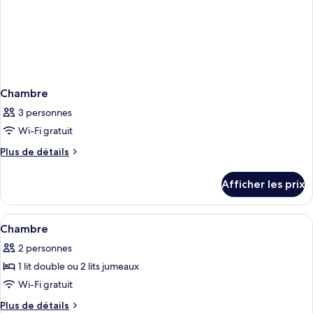
Chambre
3 personnes
Wi-Fi gratuit
Plus
Plus de détails
de
détails
Afficher les prix
pour
Chambre
Afficher
Couette en duvet, minibar, coffre-for
2
Chambre
toutes
2 personnes
les
1 lit double ou 2 lits jumeaux
photos
pour
Wi-Fi gratuit
ce
Plus
Plus de détails