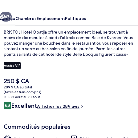
Hotel
Opatija
cédent
Suivant
67+
Aperçu
Chambres
Emplacement
Politiques
BRISTOL Hotel Opatija offre un emplacement idéal, se trouvant à
moins de dix minutes à pied d’attraits comme Baie de Kvarner. Vous
pouvez manger une bouchée dans le restaurant ou vous reposer en
sirotant un verre au bar-salon en fin de journée. Parmi les autres
points saillants de cet hôtel de style Belle Époque figurent casse-
croûte/charcuterie et terrasse. Les autres voyageurs adorent le
personnel serviable.
Accès VIP
Le
250 $ CA
Vue du balcon
prix
289 $ CA au total
actuel
(taxes et frais compris)
est
Du 30 août au 31 août
de 250 $ CA
Avis
Excellent
8,8
Afficher les 289 avis
8,8 sur 10 –
Commodités populaires