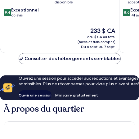
disponible
accep
9.4
8.6
Exceptionnel
Exce
9,4
8,6
sur
sur
65 avis
141 a
10,
10,
Exceptionnel,
Excellen
Le
233 $ CA
65 avis
141 avis
prix
270 $ CA au total
est
(taxes et frais compris)
de
Du 6 sept. au 7 sept.
233 $ CA
Consulter des hébergements semblables
Ouvrez une session pour accéder aux réductions et avantages
admissibles. Plus de récompenses pour vivre plus d’aventures!
Ouvrir une session
M’inscrire gratuitement
À propos du quartier