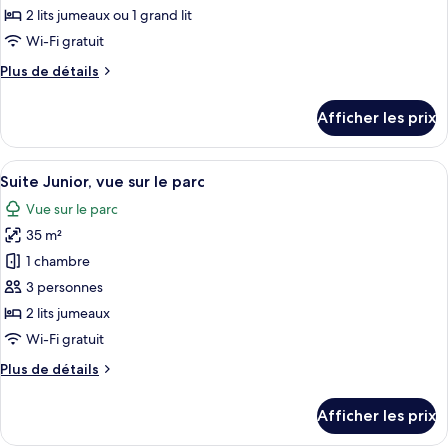
partielle
de
la
2 lits jumeaux ou 1 grand lit
sur
chambre :
mer
la
Wi-Fi gratuit
Chambre
mer
Plus
Plus de détails
Deluxe
de
double
détails
Afficher les prix
pour
ou
Chambre
avec
Deluxe
Afficher
Suite Junior, vue sur le parc | Couette
lits
6
double
Suite Junior, vue sur le parc
toutes
jumeaux,
ou
Vue sur le parc
avec
les
balcon,
lits
35 m²
photos
vue
jumeaux,
pour
1 chambre
sur
balcon,
ce
vue
la
3 personnes
sur
type
mer
2 lits jumeaux
la
de
Wi-Fi gratuit
mer
chambre :
Plus
Plus de détails
Suite
de
Junior,
détails
Afficher les prix
vue
pour
Suite
sur