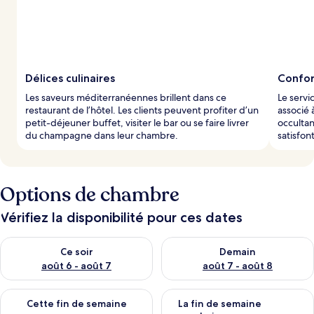
Délices culinaires
Confor
Les saveurs méditerranéennes brillent dans ce
Le serv
restaurant de l’hôtel. Les clients peuvent profiter d’un
associé 
petit-déjeuner buffet, visiter le bar ou se faire livrer
occultan
du champagne dans leur chambre.
satisfont
Options de chambre
Vérifiez la disponibilité pour ces dates
Vérifier la disponibilité pour ce soir août 6 - août 7
Vérifier la disponibilité pour 
Ce soir
Demain
août 6 - août 7
août 7 - août 8
Vérifier la disponibilité pour cette fin de semaine août 7 - aoû
Vérifier la disponibilité pour 
Cette fin de semaine
La fin de semaine