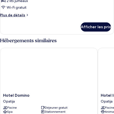
2 lits jumeaux
photos
mer
pour
Wi-Fi gratuit
ce
Plus
Plus de détails
type
de
détails
de
Afficher les prix
pour
chambre :
Chambre
Chambre
Hébergements similaires
Hotel Domino
Hotel Ist
Hotel
Hotel
Hotel Domino
Hotel I
Domino
Istra
Opatija
Opatija
Opatija
-
Piscine
Déjeuner gratuit
Piscin
Liburnia
Spa
Stationnement
Anima
Opatija