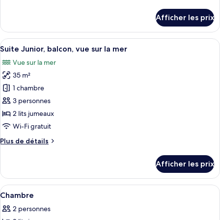
type
de
détails
de
Afficher les prix
pour
chambre :
Chambre
Chambre
Afficher
Une chambre d’hôtel avec un lit, un b
8
Suite Junior, balcon, vue sur la mer
toutes
Vue sur la mer
les
35 m²
photos
pour
1 chambre
ce
3 personnes
type
2 lits jumeaux
de
Wi-Fi gratuit
chambre :
Plus
Plus de détails
Suite
de
Junior,
détails
Afficher les prix
balcon,
pour
Suite
vue
Junior,
Afficher
Couette en duvet, minibar, coffre-for
sur
4
balcon,
Chambre
toutes
la
vue
2 personnes
sur
les
mer
la