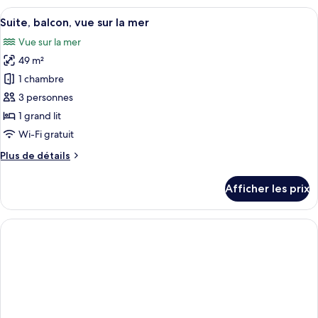
Junior,
Afficher
Un lit bien fait, avec du linge de lit b
le
6
vue
Suite, balcon, vue sur la mer
toutes
parc
sur
Vue sur la mer
le
les
parc
49 m²
photos
pour
1 chambre
ce
3 personnes
type
1 grand lit
de
Wi-Fi gratuit
chambre :
Plus
Plus de détails
Suite,
de
balcon,
détails
Afficher les prix
vue
pour
Suite,
sur
balcon,
la
vue
mer
sur
la
mer