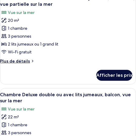
toutes
vue
lits
vue partielle sur la mer
jumeaux,
les
sur
Vue sur la mer
vue
photos
la
sur
20 m²
pour
ville
la
1 chambre
ce
ville
type
3 personnes
de
2 lits jumeaux ou 1 grand lit
chambre :
Wi-Fi gratuit
Chambre
Plus
Plus de détails
Standard
de
double
détails
Afficher les prix
pour
ou
Chambre
avec
Standard
Afficher
Une chambre d’hôtel avec un lit, une t
lits
7
double
Chambre Deluxe double ou avec lits jumeaux, balcon, vue
toutes
jumeaux,
ou
sur la mer
avec
les
1
Vue sur la mer
lits
photos
chambre,
jumeaux,
22 m²
pour
vue
1
1 chambre
ce
chambre,
partielle
vue
type
3 personnes
sur