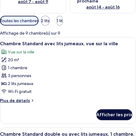
prochaine
août 7 - août 9
août 14 - août 16
Filtres
Toutes les chambres
2 lits
1 lit
disponibles
pour
Affichage de 9 chambre(s) sur 9
les
Afficher
Une chambre d’hôtel avec un lit, un bu
9
Chambre Standard avec lits jumeaux, vue sur la ville
chambres
toutes
Vue sur la ville
les
20 m²
photos
pour
1 chambre
ce
3 personnes
type
2 lits jumeaux
de
Wi-Fi gratuit
chambre :
Plus
Plus de détails
Chambre
de
Standard
détails
Afficher les prix
avec
pour
Chambre
lits
Standard
Afficher
Une chambre d’hôtel avec un lit, un bu
jumeaux,
9
avec
Chambre Standard double ou avec lits jumeaux, 1 chambre,