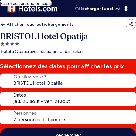
Passer au contenu principal
Télécharger l’appli
Afficher tous les hébergements
BRISTOL Hotel Opatija
Hébergement
4.0 étoiles
Hôtel à Opatija avec restaurant et bar-salon
Sélectionnez des dates pour afficher les prix
Où allez-vous?
Dates
Personnes
Rechercher