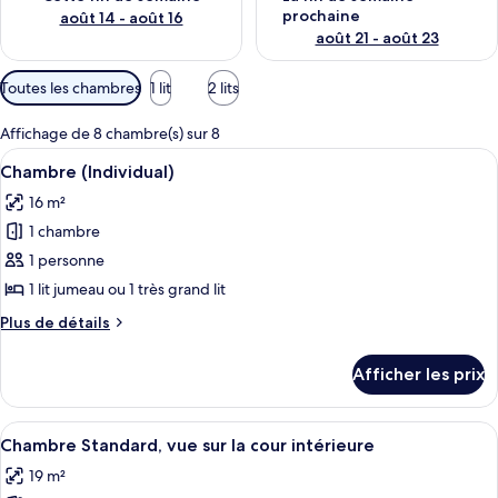
prochaine
août 14 - août 16
août 21 - août 23
Filtres
Toutes les chambres
1 lit
2 lits
disponibles
pour
Affichage de 8 chambre(s) sur 8
les
Afficher
Un lit avec du linge de lit blanc, une t
4
Chambre (Individual)
chambres
toutes
16 m²
les
1 chambre
photos
pour
1 personne
ce
1 lit jumeau ou 1 très grand lit
type
Plus
Plus de détails
de
de
chambre :
détails
Afficher les prix
pour
Chambre
Chambre
(Individual)
(Individual)
Afficher
Un lit avec du linge de lit blanc, une t
3
Chambre Standard, vue sur la cour intérieure
toutes
19 m²
les