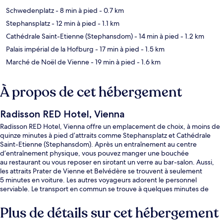
Schwedenplatz
- 8 min à pied
- 0.7 km
Stephansplatz
- 12 min à pied
- 1.1 km
Cathédrale Saint-Etienne (Stephansdom)
- 14 min à pied
- 1.2 km
Palais impérial de la Hofburg
- 17 min à pied
- 1.5 km
Marché de Noël de Vienne
- 19 min à pied
- 1.6 km
À propos de cet hébergement
Radisson RED Hotel, Vienna
Radisson RED Hotel, Vienna offre un emplacement de choix, à moins de
quinze minutes à pied d’attraits comme Stephansplatz et Cathédrale
Saint-Etienne (Stephansdom). Après un entraînement au centre
d’entraînement physique, vous pouvez manger une bouchée
au restaurant ou vous reposer en sirotant un verre au bar-salon. Aussi,
les attraits Prater de Vienne et Belvédère se trouvent à seulement
5 minutes en voiture. Les autres voyageurs adorent le personnel
serviable. Le transport en commun se trouve à quelques minutes de
marche : Station de métro Schottenring se trouve à 6 minutes et Obere
Donaustraße Tram Stop est à 6 minutes.
Plus de détails sur cet hébergement