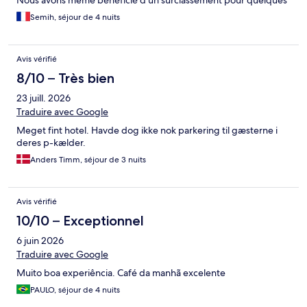
Nous avons même bénéficié d'un surclassement pour quelques
euros supplémentaires, ce qui a été très apprécié. La chambre
Semih, séjour de 4 nuits
était propre et bien entretenue chaque jour. Le petit déjeuner
offrait une grande variété de produits, et l'emplacement de
l'hôtel, à proximité des lignes U2 et U4 ainsi que d'autres lignes
Avis vérifié
de transports en commun, était très pratique. Nous
recommandons vivement cet établissement !
8/10 – Très bien
23 juill. 2026
Traduire avec Google
Meget fint hotel. Havde dog ikke nok parkering til gæsterne i
deres p-kælder.
Anders Timm, séjour de 3 nuits
Avis vérifié
10/10 – Exceptionnel
6 juin 2026
Traduire avec Google
Muito boa experiência. Café da manhã excelente
PAULO, séjour de 4 nuits