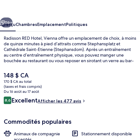
RED
Hotel,
cédent
Suivant
Vienna
116+
Aperçu
Chambres
Emplacement
Politiques
Radisson RED Hotel, Vienna offre un emplacement de choix, à moins
de quinze minutes à pied d’attraits comme Stephansplatz et
Cathédrale Saint-Etienne (Stephansdom). Après un entraînement
au centre d’entraînement physique, vous pouvez manger une
bouchée au restaurant ou vous reposer en sirotant un verre au bar-
salon. Aussi, les attraits Prater de Vienne et Belvédère se trouvent à
seulement 5 minutes en voiture. Les autres voyageurs adorent le
Le
148 $ CA
personnel serviable. Le transport en commun se trouve à quelques
prix
170 $ CA au total
minutes de marche : Station de métro Schottenring se trouve
actuel
(taxes et frais compris)
à 6 minutes et Obere Donaustraße Tram Stop est à 6 minutes.
Bar (sur place)
est
Du 16 août au 17 août
de 148 $ CA
Avis
Excellent
8,6
Afficher les 477 avis
8,6 sur 10 –
Commodités populaires
Animaux de compagnie
Stationnement disponible
acceptés