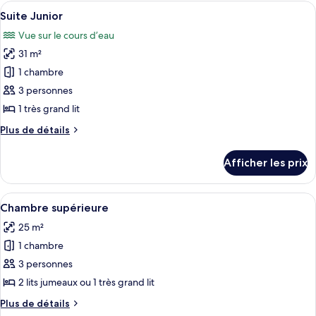
Standard,
Afficher
Une pièce moderne avec une grande fe
sur
7
vue
Suite Junior
toutes
le
sur
Vue sur le cours d’eau
le
les
fleuve
fleuve
31 m²
photos
pour
1 chambre
ce
3 personnes
type
1 très grand lit
de
Plus
Plus de détails
chambre :
de
Suite
détails
Afficher les prix
pour
Junior
Suite
Junior
Afficher
Une chambre d’hôtel moderne, dotée d’u
6
Chambre supérieure
toutes
25 m²
les
1 chambre
photos
pour
3 personnes
ce
2 lits jumeaux ou 1 très grand lit
type
Plus
Plus de détails
de
de