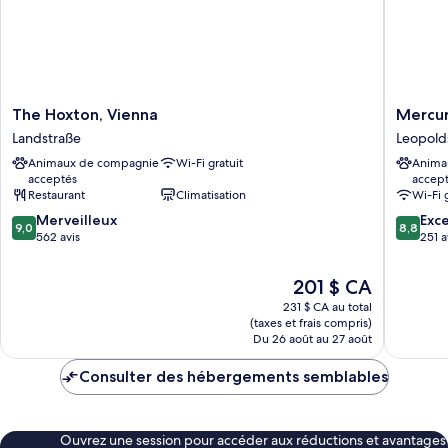
The
Mercur
The Hoxton, Vienna
Mercur
Hoxton,
Wien
Landstraße
Leopold
Vienna
City
Animaux de compagnie
Wi-Fi gratuit
Anima
Landstraße
Leopold
acceptés
accep
Restaurant
Climatisation
Wi-Fi 
9.0
8.8
Merveilleux
Exce
9,0
8,8
sur
sur
562 avis
251 a
10,
10,
Merveilleux,
Excellen
Le
201 $ CA
562 avis
251 avis
prix
231 $ CA au total
est
(taxes et frais compris)
de
Du 26 août au 27 août
201 $ CA
Consulter des hébergements semblables
Ouvrez une session pour accéder aux réductions et avantages