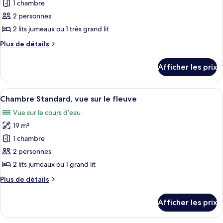
1 chambre
photos
pour
2 personnes
ce
2 lits jumeaux ou 1 très grand lit
type
Plus
Plus de détails
de
de
chambre :
détails
Afficher les prix
pour
Chambre
Chambre
Standard,
Standard,
Afficher
Une chambre d’hôtel avec deux lits, u
vue
4
vue
Chambre Standard, vue sur le fleuve
toutes
sur
sur
Vue sur le cours d’eau
la
les
la
cour
19 m²
photos
cour
intérieure
pour
1 chambre
intérieure
ce
2 personnes
type
2 lits jumeaux ou 1 grand lit
de
Plus
Plus de détails
chambre :
de
Chambre
détails
Afficher les prix
pour
Standard,
Chambre
vue