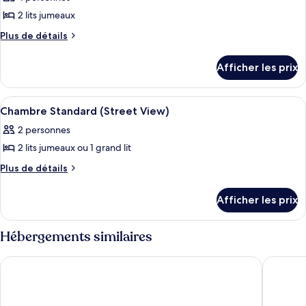
ce
2 lits jumeaux
type
Plus
Plus de détails
de
de
chambre :
détails
Afficher les prix
pour
Chambre,
Chambre,
plusieurs
plusieurs
Afficher
Une chambre d’hôtel moderne, dotée d’u
chambres
5
chambres
Chambre Standard (Street View)
toutes
(Friends
(Friends
2 personnes
&
les
&
Family)
2 lits jumeaux ou 1 grand lit
photos
Family)
pour
Plus
Plus de détails
de
ce
détails
type
Afficher les prix
pour
de
Chambre
chambre :
Standard
Hébergements similaires
(Street
Chambre
View)
Standard
The Hoxton, Vienna
Mercure 
(Street
View)