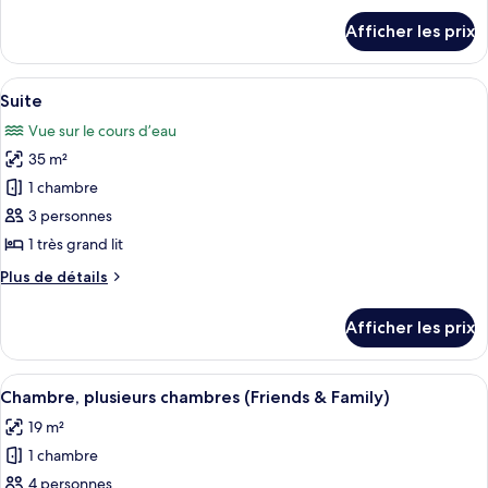
chambre :
détails
Afficher les prix
pour
Chambre
Chambre
supérieure
supérieure
Afficher
Une chambre moderne avec un bureau e
7
Suite
toutes
Vue sur le cours d’eau
les
35 m²
photos
pour
1 chambre
ce
3 personnes
type
1 très grand lit
de
Plus
Plus de détails
chambre :
de
Suite
détails
Afficher les prix
pour
Suite
Afficher
Un lit avec du linge de lit blanc, une t
2
Chambre, plusieurs chambres (Friends & Family)
toutes
19 m²
les
1 chambre
photos
pour
4 personnes