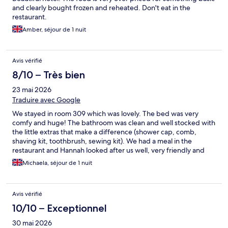
and clearly bought frozen and reheated. Don't eat in the
restaurant.
Amber, séjour de 1 nuit
Avis vérifié
8/10 – Très bien
23 mai 2026
Traduire avec Google
We stayed in room 309 which was lovely. The bed was very
comfy and huge! The bathroom was clean and well stocked with
the little extras that make a difference (shower cap, comb,
shaving kit, toothbrush, sewing kit). We had a meal in the
restaurant and Hannah looked after us well, very friendly and
helpful. Overall the staff were excellent and we would stay
Michaela, séjour de 1 nuit
again.
Avis vérifié
10/10 – Exceptionnel
30 mai 2026