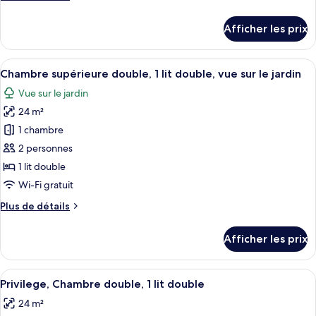
chambre :
de
Chambre
détails
Afficher les prix
pour
classique,
Chambre
2
classique,
Afficher
Un lit bien fait, une table de chevet 
lits
10
2
Chambre supérieure double, 1 lit double, vue sur le jardin
toutes
jumeaux
lits
Vue sur le jardin
jumeaux
les
24 m²
photos
pour
1 chambre
ce
2 personnes
type
1 lit double
de
Wi-Fi gratuit
chambre :
Plus
Plus de détails
Chambre
de
supérieure
détails
Afficher les prix
double,
pour
Chambre
1
supérieure
Afficher
Coffre-fort, bureau, fer et planche à re
lit
7
double,
Privilege, Chambre double, 1 lit double
toutes
double,
1
24 m²
lit
les
vue