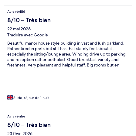
Avis vérifié
8/10 – Très bien
22 mai 2026
Traduire avec Google
Beautiful manor house style building in vast and lush parkland.
Rather tired in parts but still has that stately feel about it -
especially the sitting/lounge area. Winding drive up to parking
and reception rather potholed. Good breakfast variety and
freshness. Very pleasant and helpful staff. Big rooms but en
suite rather dated. That said it was a comfortable and enjoyable
stay.
Susie, séjour de 1 nuit
Avis vérifié
8/10 – Très bien
23 févr. 2026