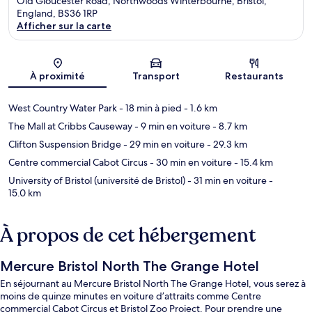
Old Gloucester Road, Northwoods Winterbourne, Bristol,
England, BS36 1RP
Afficher sur la carte
Carte
À proximité
Transport
Restaurants
West Country Water Park
- 18 min à pied
- 1.6 km
The Mall at Cribbs Causeway
- 9 min en voiture
- 8.7 km
Clifton Suspension Bridge
- 29 min en voiture
- 29.3 km
Centre commercial Cabot Circus
- 30 min en voiture
- 15.4 km
University of Bristol (université de Bristol)
- 31 min en voiture
-
15.0 km
À propos de cet hébergement
Mercure Bristol North The Grange Hotel
En séjournant au Mercure Bristol North The Grange Hotel, vous serez à
moins de quinze minutes en voiture d’attraits comme Centre
commercial Cabot Circus et Bristol Zoo Project. Pour prendre une