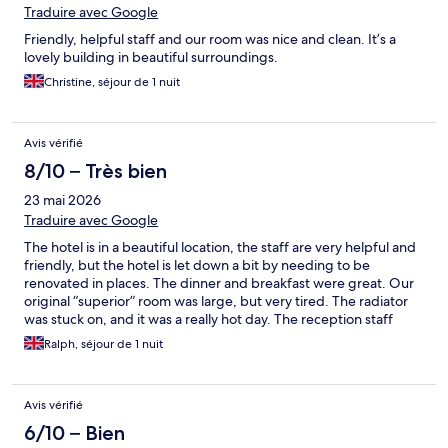
Traduire avec Google
Friendly, helpful staff and our room was nice and clean. It’s a
lovely building in beautiful surroundings.
Christine, séjour de 1 nuit
Avis vérifié
8/10 – Très bien
23 mai 2026
Traduire avec Google
The hotel is in a beautiful location, the staff are very helpful and
friendly, but the hotel is let down a bit by needing to be
renovated in places. The dinner and breakfast were great. Our
original “superior” room was large, but very tired. The radiator
was stuck on, and it was a really hot day. The reception staff
promptly moved us to what was actually a better more modern
Ralph, séjour de 1 nuit
room and thoughtfully compensated us. The hotel could be a
very classy venue if the hotel management invested more in the
decor and upkeep of the place.
Avis vérifié
6/10 – Bien