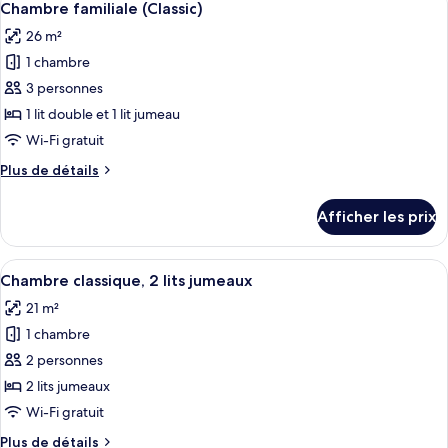
1
9
double,
Chambre familiale (Classic)
toutes
lit
1
26 m²
lit
les
double
double
1 chambre
photos
pour
3 personnes
ce
1 lit double et 1 lit jumeau
type
Wi-Fi gratuit
de
Plus
Plus de détails
chambre :
de
Chambre
détails
Afficher les prix
pour
familiale
Chambre
(Classic)
familiale
Afficher
Chambre classique, 2 lits jumeaux | Cof
8
(Classic)
Chambre classique, 2 lits jumeaux
toutes
21 m²
les
1 chambre
photos
pour
2 personnes
ce
2 lits jumeaux
type
Wi-Fi gratuit
de
Plus
Plus de détails