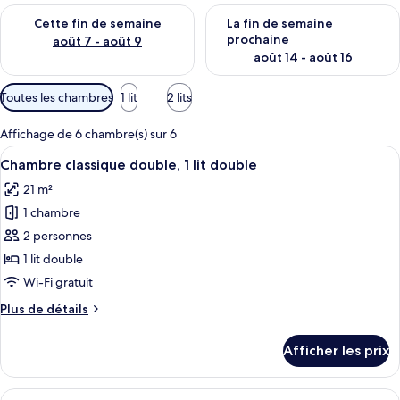
Vérifier la disponibilité pour cette fin de semaine août 7 - aoû
Vérifier la disponibilité pour 
Cette fin de semaine
La fin de semaine
prochaine
août 7 - août 9
août 14 - août 16
Filtres
Toutes les chambres
1 lit
2 lits
disponibles
pour
Affichage de 6 chambre(s) sur 6
les
Afficher
Une chambre d’hôtel comprenant un lit
5
Chambre classique double, 1 lit double
chambres
toutes
21 m²
les
1 chambre
photos
pour
2 personnes
ce
1 lit double
type
Wi-Fi gratuit
de
Plus
Plus de détails
chambre :
de
Chambre
détails
Afficher les prix
pour
classique
Chambre
double,
classique
Afficher
Une chambre d’hôtel avec un lit, un bu