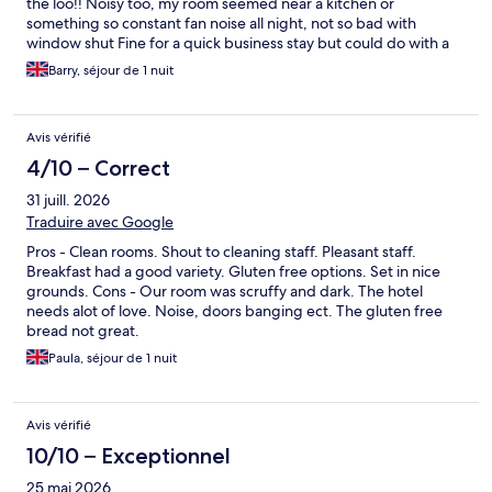
the loo!! Noisy too, my room seemed near a kitchen or
something so constant fan noise all night, not so bad with
window shut Fine for a quick business stay but could do with a
proper spruce up.
Barry, séjour de 1 nuit
Avis vérifié
4/10 – Correct
31 juill. 2026
Traduire avec Google
Pros - Clean rooms. Shout to cleaning staff. Pleasant staff.
Breakfast had a good variety. Gluten free options. Set in nice
grounds. Cons - Our room was scruffy and dark. The hotel
needs alot of love. Noise, doors banging ect. The gluten free
bread not great.
Paula, séjour de 1 nuit
Avis vérifié
10/10 – Exceptionnel
25 mai 2026