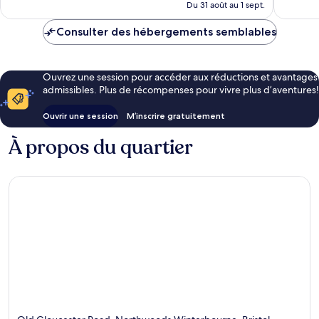
de
Du 31 août au 1 sept.
90 $ CA
Consulter des hébergements semblables
Ouvrez une session pour accéder aux réductions et avantages
admissibles. Plus de récompenses pour vivre plus d’aventures!
Ouvrir une session
M’inscrire gratuitement
À propos du quartier