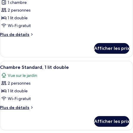
double,
1 chambre
photos
sur
vue
pour
le
2 personnes
sur
ce
jardin
le
1 lit double
jardin
type
Wi-Fi gratuit
de
Plus
Plus de détails
chambre :
de
Privilege,
détails
Afficher les prix
pour
Chambre
Privilege,
double,
Chambre
Afficher
Une chambre d’hôtel avec un grand lit
1
3
double,
Chambre Standard, 1 lit double
toutes
lit
1
Vue sur le jardin
lit
les
double
double
2 personnes
photos
pour
1 lit double
ce
Wi-Fi gratuit
type
Plus
Plus de détails
de
de
chambre :
détails
Afficher les prix
pour
Chambre
Chambre
Standard,