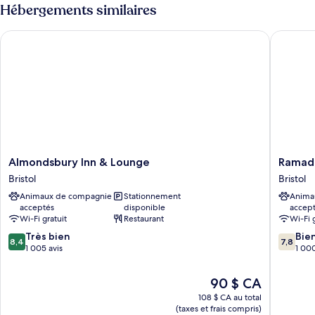
Standard,
Hébergements similaires
1
1
lit
lit
Almondsbury Inn & Lounge
Ramada 
double
double
Almondsbury
Ramada
Almondsbury Inn & Lounge
Ramada
Inn
by
Bristol
Bristol
&
Wyndh
Animaux de compagnie
Stationnement
Anima
Lounge
Bristol
acceptés
disponible
accep
Bristol
West
Wi-Fi gratuit
Restaurant
Wi-Fi 
Bristol
8.4
7.8
Très bien
Bie
8,4
7,8
sur
sur
1 005 avis
1 000
10,
10,
Très
Bien,
Le
90 $ CA
bien,
1 000 av
prix
108 $ CA au total
1 005 avis
est
(taxes et frais compris)