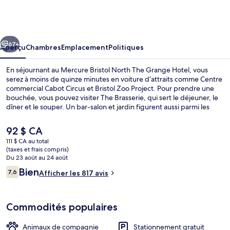
Mercure
Bristol
North
cédent
Suivant
The
67+
Aperçu
Chambres
Emplacement
Politiques
Grange
En séjournant au Mercure Bristol North The Grange Hotel, vous
Hotel
serez à moins de quinze minutes en voiture d’attraits comme Centre
commercial Cabot Circus et Bristol Zoo Project. Pour prendre une
bouchée, vous pouvez visiter The Brasserie, qui sert le déjeuner, le
dîner et le souper. Un bar-salon et jardin figurent aussi parmi les
points saillants. Les autres voyageurs apprécient vraiment le
personnel serviable.
Le
92 $ CA
prix
111 $ CA au total
actuel
(taxes et frais compris)
Buffet déjeuner servi tous les jours e
est
Du 23 août au 24 août
de 92 $ CA
Avis
Bien
7,6
Afficher les 817 avis
7,6 sur 10 –
Commodités populaires
Animaux de compagnie
Stationnement gratuit