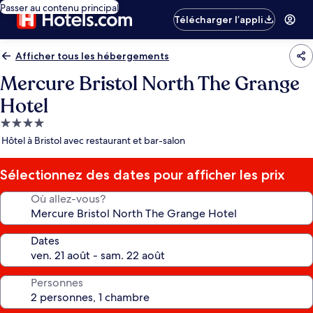
Passer au contenu principal
Télécharger l’appli
Afficher tous les hébergements
Mercure Bristol North The Grange
Hotel
Hébergement
4.0 étoiles
Hôtel à Bristol avec restaurant et bar-salon
Sélectionnez des dates pour afficher les prix
Où allez-vous?
Dates
Personnes