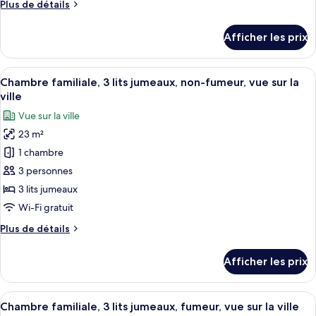
Plus
Plus de détails
Chambre
de
supérieure,
détails
Afficher les prix
2
pour
Chambre
lits
supérieure,
Afficher
Une chambre d’hôtel avec deux lits, u
jumeaux
4
2
Chambre familiale, 3 lits jumeaux, non-fumeur, vue sur la
toutes
lits
ville
jumeaux
les
Vue sur la ville
photos
23 m²
pour
1 chambre
ce
type
3 personnes
de
3 lits jumeaux
chambre :
Wi-Fi gratuit
Chambre
Plus
Plus de détails
familiale,
de
3
détails
Afficher les prix
pour
lits
Chambre
jumeaux,
familiale,
Afficher
Une chambre d’hôtel avec deux lits, u
non-
4
3
Chambre familiale, 3 lits jumeaux, fumeur, vue sur la ville
toutes