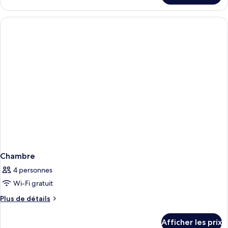
Chambre
Chambre
4 personnes
Wi-Fi gratuit
Plus
Plus de détails
de
détails
Afficher les prix
pour