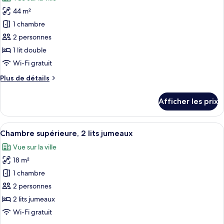
double,
les
sur
vue
44 m²
photos
le
sur
pour
port
1 chambre
le
ce
port
2 personnes
type
1 lit double
de
Wi-Fi gratuit
chambre :
Plus
Plus de détails
Suite
de
exécutive,
détails
Afficher les prix
1
pour
Suite
lit
exécutive,
Afficher
Une chambre d’hôtel avec deux lits, u
double
4
1
Chambre supérieure, 2 lits jumeaux
toutes
lit
Vue sur la ville
double
les
18 m²
photos
pour
1 chambre
ce
2 personnes
type
2 lits jumeaux
de
Wi-Fi gratuit
chambre :