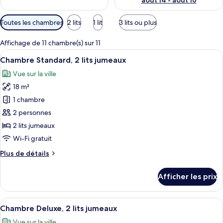
août 14 - août 16
Filtres
Toutes les chambres
2 lits
1 lit
3 lits ou plus
disponibles
pour
Affichage de 11 chambre(s) sur 11
les
Afficher
Une chambre d’hôtel avec deux lits, un
4
Chambre Standard, 2 lits jumeaux
chambres
toutes
Vue sur la ville
les
18 m²
photos
pour
1 chambre
ce
2 personnes
type
2 lits jumeaux
de
Wi-Fi gratuit
chambre :
Plus
Plus de détails
Chambre
de
Standard,
détails
Afficher les prix
2
pour
Chambre
lits
Standard,
Afficher
Une chambre d’hôtel avec deux lits, un
jumeaux
4
2
Chambre Deluxe, 2 lits jumeaux
toutes
lits
Vue sur la ville