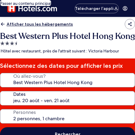
Passer au contenu principal
Télécharger l’appli
Afficher tous les hébergements
Best Western Plus Hotel Hong Kong
Hébergement
3.5 étoiles
Hôtel avec restaurant, près de l'attrait suivant : Victoria Harbour
Sélectionnez des dates pour afficher les prix
Où allez-vous?
Dates
Personnes
Rechercher