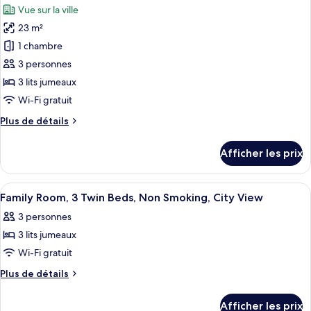
fumeur,
lits
Vue sur la ville
jumeaux,
les
vue
non-
23 m²
photos
sur
fumeur,
pour
1 chambre
la
vue
ce
sur
ville
3 personnes
la
type
3 lits jumeaux
ville
de
Wi-Fi gratuit
chambre :
Plus
Plus de détails
Chambre
de
familiale,
détails
Afficher les prix
3
pour
Chambre
lits
familiale,
Afficher
Une chambre d’hôtel avec deux lits, u
jumeaux,
4
3
Family Room, 3 Twin Beds, Non Smoking, City View
toutes
fumeur,
lits
3 personnes
jumeaux,
les
vue
fumeur,
3 lits jumeaux
photos
sur
vue
pour
la
Wi-Fi gratuit
sur
ce
ville
la
Plus
Plus de détails
ville
type
de
détails
de
Afficher les prix
pour