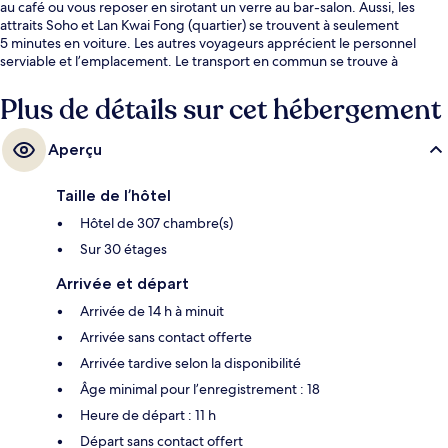
au café ou vous reposer en sirotant un verre au bar-salon. Aussi, les
attraits Soho et Lan Kwai Fong (quartier) se trouvent à seulement
5 minutes en voiture. Les autres voyageurs apprécient le personnel
serviable et l’emplacement. Le transport en commun se trouve à
quelques minutes de marche : Water Street Tram Stop est à quelques
pas et Western Street Tram Stop se trouve à 3 minutes.
Plus de détails sur cet hébergement
Aperçu
Taille de l’hôtel
Hôtel de 307 chambre(s)
Sur 30 étages
Arrivée et départ
Arrivée de 14 h à minuit
Arrivée sans contact offerte
Arrivée tardive selon la disponibilité
Âge minimal pour l’enregistrement : 18
Heure de départ : 11 h
Départ sans contact offert