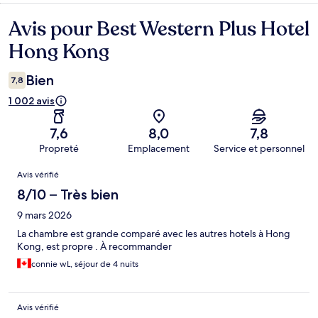
Avis pour Best Western Plus Hotel
Avis
Hong Kong
Bien
7,8
1 002 avis
7,6
8,0
7,8
Propreté
Emplacement
Service et personnel
Avis
Avis vérifié
8/10 – Très bien
9 mars 2026
La chambre est grande comparé avec les autres hotels à Hong
Kong, est propre . À recommander
connie wL, séjour de 4 nuits
Avis vérifié