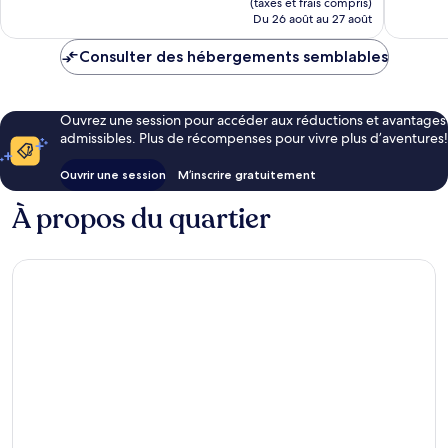
(taxes et frais compris)
de
Du 26 août au 27 août
105 $ CA
Consulter des hébergements semblables
Ouvrez une session pour accéder aux réductions et avantages
admissibles. Plus de récompenses pour vivre plus d’aventures!
Ouvrir une session
M’inscrire gratuitement
À propos du quartier