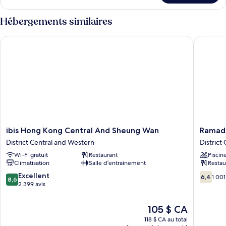
Chambre
Hébergements similaires
ibis Hong Kong Central And Sheung Wan
Ramada 
ibis
Ramada
ibis Hong Kong Central And Sheung Wan
Ramad
Hong
Hong
District Central and Western
District
Kong
Kong
Wi-Fi gratuit
Restaurant
Piscin
Central
Harbour
Climatisation
Salle d’entraînement
Restau
And
View
Sheung
District
8.6
6.4
Excellent
6,4
1 001
8,6
Wan
Central
sur
sur
2 399 avis
District
and
10,
10,
Central
Western
Excellent,
1 001 avi
Le
105 $ CA
and
2 399 avis
prix
Western
118 $ CA au total
est