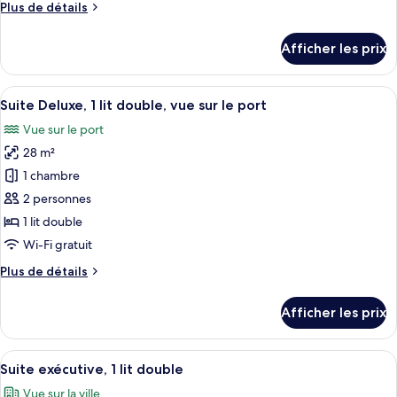
Plus
Plus de détails
Suite
de
supérieure,
détails
Afficher les prix
1
pour
Suite
lit
supérieure,
Afficher
Une chambre d’hôtel avec une grande f
double
4
1
Suite Deluxe, 1 lit double, vue sur le port
toutes
lit
Vue sur le port
double
les
28 m²
photos
pour
1 chambre
ce
2 personnes
type
1 lit double
de
Wi-Fi gratuit
chambre :
Plus
Plus de détails
Suite
de
Deluxe,
détails
Afficher les prix
1
pour
Suite
lit
Deluxe,
Afficher
Une chambre d’hôtel avec un grand lit,
double,
5
1
Suite exécutive, 1 lit double
toutes
vue
lit
Vue sur la ville