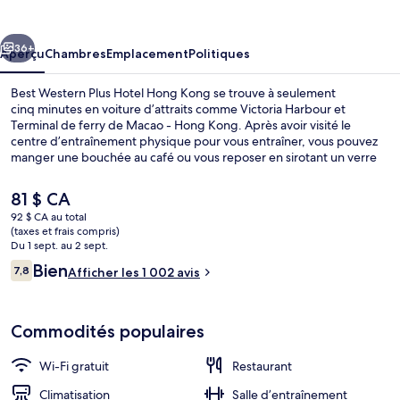
Western
Plus
cédent
Suivant
Hotel
36+
Aperçu
Chambres
Emplacement
Politiques
Hong
Best Western Plus Hotel Hong Kong se trouve à seulement
Kong
cinq minutes en voiture d’attraits comme Victoria Harbour et
Terminal de ferry de Macao - Hong Kong. Après avoir visité le
centre d’entraînement physique pour vous entraîner, vous pouvez
manger une bouchée au café ou vous reposer en sirotant un verre
au bar-salon. Aussi, les attraits Soho et Lan Kwai Fong (quartier) se
trouvent à seulement 5 minutes en voiture. Les autres voyageurs
Le
81 $ CA
apprécient le personnel serviable et l’emplacement. Le transport en
prix
92 $ CA au total
commun se trouve à quelques minutes de marche : Water Street
actuel
(taxes et frais compris)
Tram Stop est à quelques pas et Western Street Tram Stop se
Suite exécutive, 1 lit double | Literie d
est
Du 1 sept. au 2 sept.
trouve à 3 minutes.
de 81 $ CA
Avis
Bien
7,8
Afficher les 1 002 avis
7,8 sur 10 –
Commodités populaires
Wi-Fi gratuit
Restaurant
Climatisation
Salle d’entraînement