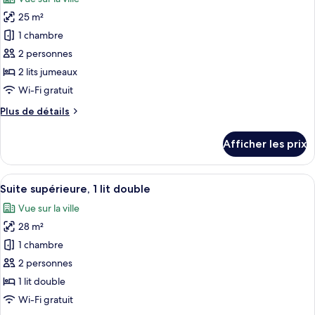
jumeaux
les
25 m²
photos
pour
1 chambre
ce
2 personnes
type
2 lits jumeaux
de
Wi-Fi gratuit
chambre :
Plus
Plus de détails
Chambre
de
Deluxe,
détails
Afficher les prix
2
pour
Chambre
lits
Deluxe,
Afficher
Suite supérieure, 1 lit double | Aire de 
jumeaux
4
2
Suite supérieure, 1 lit double
toutes
lits
Vue sur la ville
jumeaux
les
28 m²
photos
pour
1 chambre
ce
2 personnes
type
1 lit double
de
Wi-Fi gratuit
chambre :