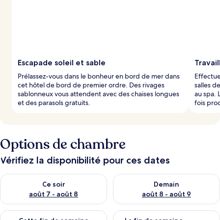
r
s
Escapade soleil et sable
Travail
Prélassez-vous dans le bonheur en bord de mer dans
Effectue
cet hôtel de bord de premier ordre. Des rivages
salles d
sablonneux vous attendent avec des chaises longues
au spa. 
et des parasols gratuits.
fois pro
Options de chambre
Vérifiez la disponibilité pour ces dates
Vérifier la disponibilité pour ce soir août 7 - août 8
Vérifier la disponibilité pour 
Ce soir
Demain
août 7 - août 8
août 8 - août 9
Vérifier la disponibilité pour cette fin de semaine août 7 - aoû
Vérifier la disponibilité pour 