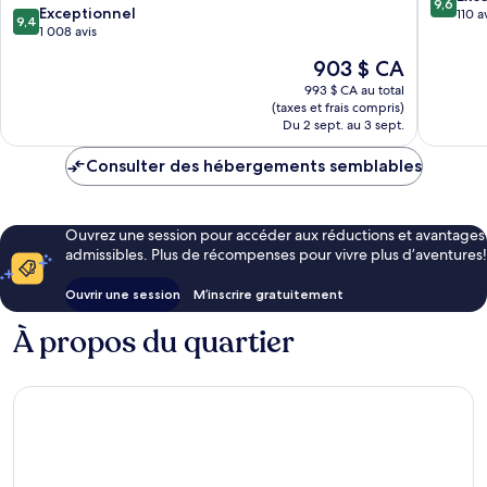
9,6
9.4
Marbella
Exceptionnel
sur
110 a
9,4
sur
1 008 avis
10,
10,
Exceptio
Le
903 $ CA
Exceptionnel,
110 avis
prix
1 008 avis
993 $ CA au total
est
(taxes et frais compris)
de
Du 2 sept. au 3 sept.
903 $ CA
Consulter des hébergements semblables
Ouvrez une session pour accéder aux réductions et avantages
admissibles. Plus de récompenses pour vivre plus d’aventures!
Ouvrir une session
M’inscrire gratuitement
À propos du quartier