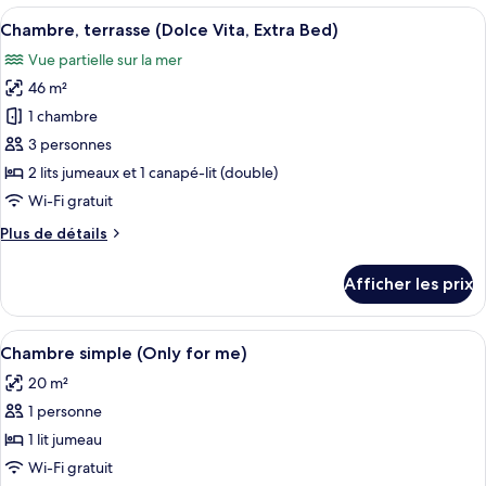
double,
Afficher
Une chambre d’hôtel moderne dotée de 
Vita)
11
balcon
Chambre, terrasse (Dolce Vita, Extra Bed)
toutes
(Dolce
Vue partielle sur la mer
Vita)
les
46 m²
photos
pour
1 chambre
ce
3 personnes
type
2 lits jumeaux et 1 canapé-lit (double)
de
Wi-Fi gratuit
chambre :
Plus
Plus de détails
Chambre,
de
terrasse
détails
Afficher les prix
(Dolce
pour
Chambre,
Vita,
terrasse
Afficher
Une chambre d’hôtel moderne, dotée d’
Extra
8
(Dolce
Chambre simple (Only for me)
toutes
Bed)
Vita,
20 m²
Extra
les
Bed)
1 personne
photos
pour
1 lit jumeau
ce
Wi-Fi gratuit