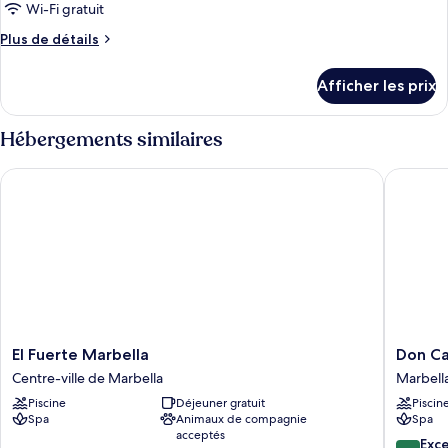
pour
Wi-Fi gratuit
ce
Plus
Plus de détails
type
de
détails
de
Afficher les prix
pour
chambre :
Make
Make
It
Hébergements similaires
It
happen
Room
happen
El Fuerte Marbella
Don Carl
Room
El
Don
El Fuerte Marbella
Don Ca
Fuerte
Carlos
Centre-ville de Marbella
Marbell
Marbella
Marbell
Piscine
Déjeuner gratuit
Piscin
Centre-
Marbell
Spa
Animaux de compagnie
Spa
ville
acceptés
de
9.6
Exc