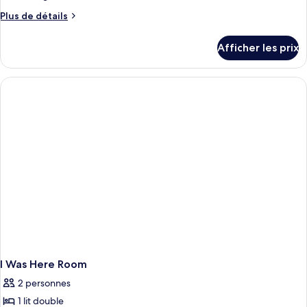
de
Plus
Plus de détails
chambre :
de
Chambre
détails
Afficher les prix
pour
avec
Chambre
lits
avec
jumeaux
lits
(I
jumeaux
(I
was
was
here)
here)
I Was Here Room
2 personnes
1 lit double