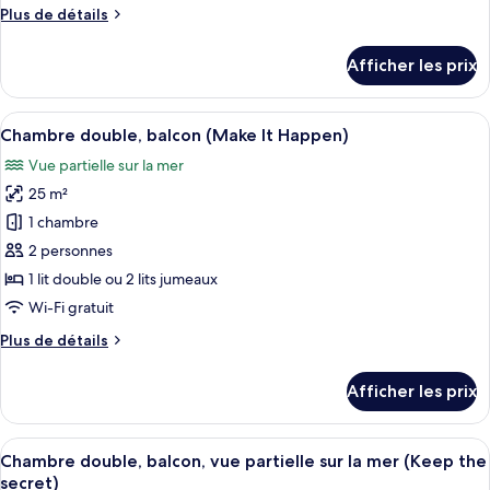
type
Plus
Plus de détails
de
de
chambre :
détails
Afficher les prix
pour
Chambre
Chambre
simple
simple
Afficher
Une chambre d’hôtel moderne avec un gr
(Only
6
(Only
Chambre double, balcon (Make It Happen)
toutes
for
for
Vue partielle sur la mer
me)
les
me)
25 m²
photos
pour
1 chambre
ce
2 personnes
type
1 lit double ou 2 lits jumeaux
de
Wi-Fi gratuit
chambre :
Plus
Plus de détails
Chambre
de
double,
détails
Afficher les prix
balcon
pour
Chambre
(Make
double,
Afficher
Une chambre d’hôtel moderne dotée d’un
It
7
balcon
Chambre double, balcon, vue partielle sur la mer (Keep the
toutes
Happen)
(Make
secret)