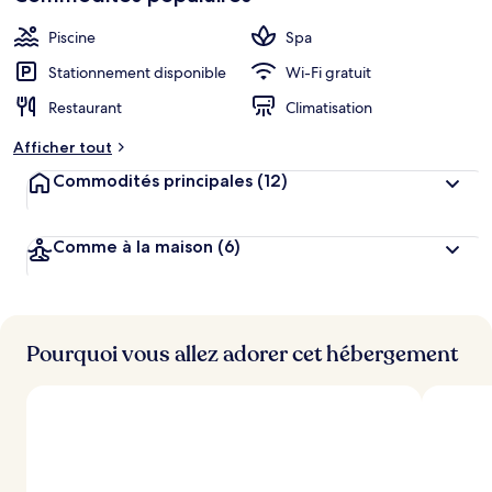
clients
b
i
Piscine
Spa
e
n
Stationnement disponible
Wi-Fi gratuit
Restaurant
Climatisation
n
o
Afficher tout
t
é
Commodités principales
(12)
p
a
Comme à la maison
(6)
r
l
e
s
Pourquoi vous allez adorer cet hébergement
v
o
y
a
g
e
u