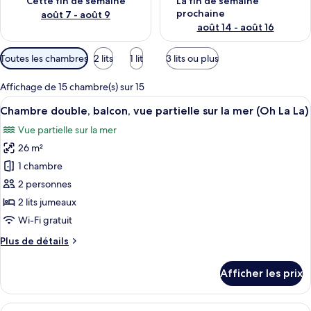
Cette fin de semaine
La fin de semaine
prochaine
août 7 - août 9
août 14 - août 16
Filtres
Toutes les chambres
2 lits
1 lit
3 lits ou plus
disponibles
pour
Affichage de 15 chambre(s) sur 15
les
Afficher
Une chambre d’hôtel moderne avec un 
9
Chambre double, balcon, vue partielle sur la mer (Oh La La)
chambres
toutes
Vue partielle sur la mer
les
26 m²
photos
pour
1 chambre
ce
2 personnes
type
2 lits jumeaux
de
Wi-Fi gratuit
chambre :
Plus
Plus de détails
Chambre
de
double,
détails
Afficher les prix
balcon,
pour
Chambre
vue
double,
Afficher
Une chambre d’hôtel moderne dotée d’un
partielle