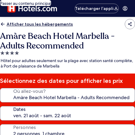
Passer au contenu principal
Télécharger l’appli
Afficher tous les hébergements
Amàre Beach Hotel Marbella -
Adults Recommended
Hébergement
4.0 étoiles
Hôtel pour adultes seulement sur la plage avec station santé complète,
à Port de plaisance de Marbella
Sélectionnez des dates pour afficher les prix
Où allez-vous?
Dates
Personnes