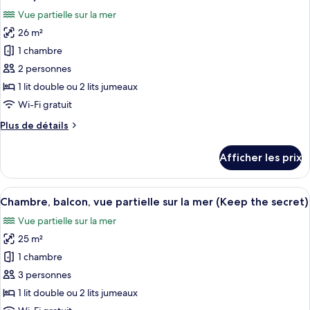
It
les
Vue partielle sur la mer
Happen)
photos
26 m²
pour
1 chambre
ce
type
2 personnes
de
1 lit double ou 2 lits jumeaux
chambre :
Wi-Fi gratuit
Chambre
Plus
Plus de détails
double,
de
balcon,
détails
Afficher les prix
pour
vue
Chambre
partielle
double,
Afficher
Une chambre d’hôtel moderne avec un gr
sur
8
balcon,
Chambre, balcon, vue partielle sur la mer (Keep the secret)
toutes
la
vue
Vue partielle sur la mer
partielle
les
mer
sur
25 m²
photos
(Keep
la
pour
1 chambre
the
mer
ce
(Keep
secret)
3 personnes
the
type
1 lit double ou 2 lits jumeaux
secret)
de