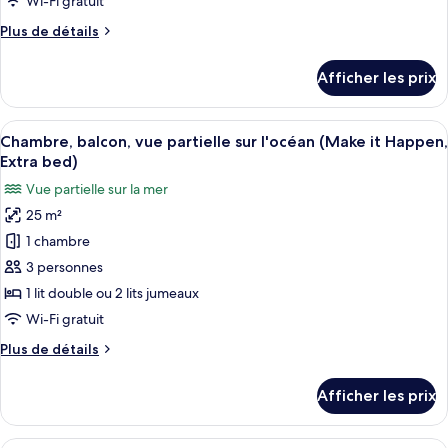
Wi-Fi gratuit
chambre :
Plus
Plus de détails
Chambre,
de
balcon,
détails
Afficher les prix
vue
pour
Chambre,
partielle
balcon,
Afficher
Une chambre d’hôtel moderne dotée d’un 
sur
6
vue
Chambre, balcon, vue partielle sur l'océan (Make it Happen,
toutes
la
partielle
Extra bed)
sur
les
mer
Vue partielle sur la mer
la
photos
(Keep
mer
25 m²
pour
the
(Keep
1 chambre
ce
secret)
the
secret)
type
3 personnes
de
1 lit double ou 2 lits jumeaux
chambre :
Wi-Fi gratuit
Chambre,
Plus
Plus de détails
balcon,
de
vue
détails
Afficher les prix
pour
partielle
Chambre,
sur
balcon,
Une chambre à coucher avec un grand 