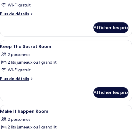
Wi-Fi gratuit
Plus
Plus de détails
de
détails
Afficher les prix
pour
I
Was
Afficher
Literie de qualité, minibar, coffre-fort
11
Here
Keep The Secret Room
toutes
Room
2 personnes
les
2 lits jumeaux ou 1 grand lit
photos
pour
Wi-Fi gratuit
ce
Plus
Plus de détails
type
de
détails
de
Afficher les prix
pour
chambre :
Keep
Keep
The
Afficher
Literie de qualité, minibar, coffre-fort
9
The
Secret
Make It happen Room
toutes
Room
Secret
2 personnes
les
Room
2 lits jumeaux ou 1 grand lit
photos