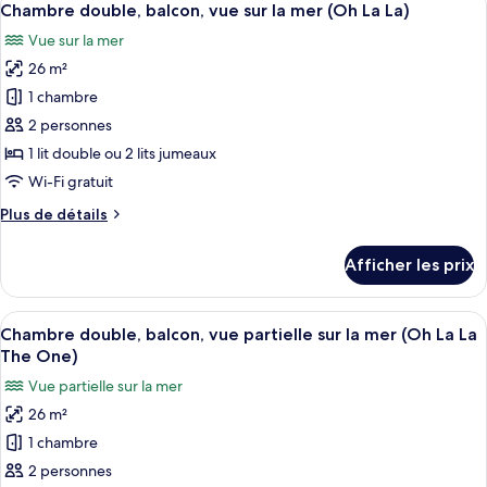
10
balcon,
Chambre double, balcon, vue sur la mer (Oh La La)
toutes
sur
vue
Vue sur la mer
partielle
les
la
sur
26 m²
photos
mer
la
pour
(Oh
1 chambre
mer
ce
La
(Oh
2 personnes
La
type
La)
1 lit double ou 2 lits jumeaux
La)
de
Wi-Fi gratuit
chambre :
Plus
Plus de détails
Chambre
de
double,
détails
Afficher les prix
balcon,
pour
Chambre
vue
double,
Afficher
Une chambre d’hôtel moderne dotée d’
sur
11
balcon,
Chambre double, balcon, vue partielle sur la mer (Oh La La
toutes
la
vue
The One)
sur
les
mer
Vue partielle sur la mer
la
photos
(Oh
mer
26 m²
pour
La
(Oh
1 chambre
ce
La)
La
La)
type
2 personnes