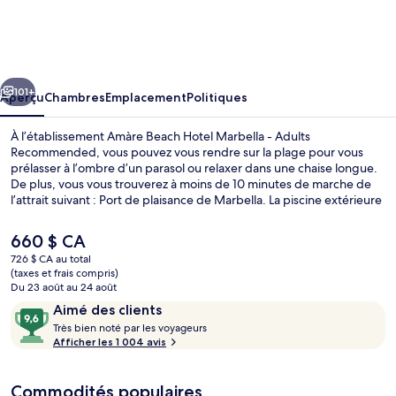
Amàre
Beach
Hotel
cédent
Suivant
Marbella
101+
Aperçu
Chambres
Emplacement
Politiques
-
À l’établissement Amàre Beach Hotel Marbella - Adults
Adults
Recommended, vous pouvez vous rendre sur la plage pour vous
prélasser à l’ombre d’un parasol ou relaxer dans une chaise longue.
Recommended
De plus, vous vous trouverez à moins de 10 minutes de marche de
l’attrait suivant : Port de plaisance de Marbella. La piscine extérieure
vous assure autant de plaisir que de détente. Vous préférez vous
faire dorloter? Visitez alors le spa et profitez des massages, des
Le
660 $ CA
soins du visage et de l’hydrothérapie. Proposant une cuisine
prix
726 $ CA au total
internationale, Mare Nostrum est l’un des 3 restaurants et des 2
actuel
(taxes et frais compris)
bars-salons. Un bar attenant à la piscine, un centre d’entraînement
Vue sur le paysage depuis l’hébergem
est
Du 23 août au 24 août
physique et une baignoire à remous sont d’autres points saillants.
de 660 $ CA
Avis
9,6
Aimé des clients
Les autres voyageurs adorent le personnel serviable et le déjeuner.
T
sur
Très bien noté par les voyageurs
r
Afficher les 1 004 avis
10,
è
Aimé
s
des
Commodités populaires