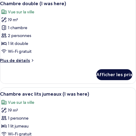
Afficher
l'océan
6
vue
Chambre double (I was here)
toutes
(Make
partielle
Vue sur la ville
sur
les
it
l'océan
19 m²
photos
Happen,
(Make
pour
1 chambre
Extra
it
ce
Happen,
bed)
2 personnes
Extra
type
1 lit double
bed)
de
Wi-Fi gratuit
chambre :
Plus
Plus de détails
Chambre
de
double
détails
Afficher les prix
(I
pour
Chambre
was
double
Afficher
Une chambre à coucher avec un grand 
here)
6
(I
Chambre avec lits jumeaux (I was here)
toutes
was
Vue sur la ville
here)
les
19 m²
photos
pour
1 personne
ce
1 lit jumeau
type
Wi-Fi gratuit