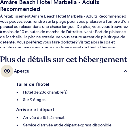
Amàre Beach Hotel Marbella - Adults
Recommended
À l’établissement Amàre Beach Hotel Marbella - Adults Recommended,
vous pouvez vous rendre sur la plage pour vous prélasser à l’ombre d’un
parasol ou relaxer dans une chaise longue. De plus, vous vous trouverez
à moins de 10 minutes de marche de l’attrait suivant : Port de plaisance
de Marbella. La piscine extérieure vous assure autant de plaisir que de
détente. Vous préférez vous faire dorloter? Visitez alors le spa et
profitez des massages, des soins du visage et de l’hydrothérapie.
Proposant une cuisine internationale, Mare Nostrum est l’un des 3
Plus de détails sur cet hébergement
restaurants et des 2 bars-salons. Un bar attenant à la piscine, un centre
d’entraînement physique et une baignoire à remous sont d’autres
points saillants. Les autres voyageurs adorent le personnel serviable et
Aperçu
le déjeuner.
Taille de l’hôtel
Hôtel de 236 chambre(s)
Sur 9 étages
Arrivée et départ
Arrivée de 15 h à minuit
Service d’arrivée et de départ express disponible