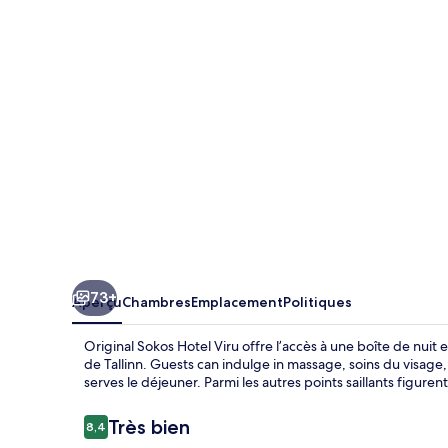
Sokos
Hotel
Viru
73+
Aperçu
Chambres
Emplacement
Politiques
Original Sokos Hotel Viru offre l’accès à une boîte de nuit
de Tallinn. Guests can indulge in massage, soins du visage,
serves le déjeuner. Parmi les autres points saillants figur
Avis
Très bien
8,4
8,4 sur 10 –