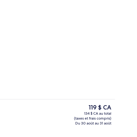
CL
Chambre Standard avec lits jumeaux (w
Le
119 $ CA
prix
134 $ CA au total
actuel
(taxes et frais compris)
’hébergement
Buffet déjeuner servi tous les jours 
est
Du 30 août au 31 août
de 119 $ CA