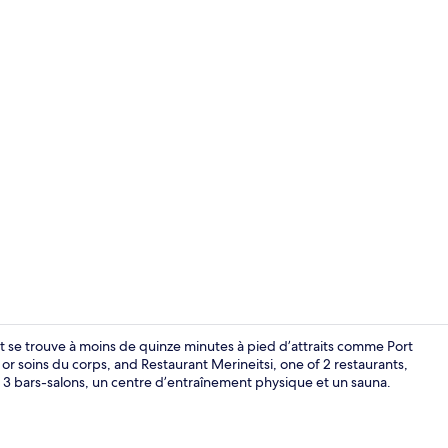
Téléviseur A
 et se trouve à moins de quinze minutes à pied d’attraits comme Port
 or soins du corps, and Restaurant Merineitsi, one of 2 restaurants,
ent 3 bars-salons, un centre d’entraînement physique et un sauna.
Façade de l