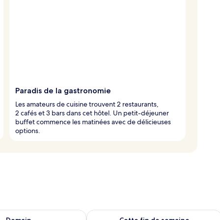
Paradis de la gastronomie
Les amateurs de cuisine trouvent 2 restaurants,
2 cafés et 3 bars dans cet hôtel. Un petit-déjeuner
buffet commence les matinées avec de délicieuses
options.
sponibilité pour demain août 10 - août 11
Vérifier la disponibilité pour cette fi
Demain
Cette fin de semaine