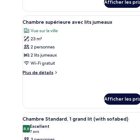
lits
Afficher les pri
Chambre
jumeaux
Standard
avec
Afficher
Une chambre d’hôtel avec deux 
lits
6
Chambre supérieure avec lits jumeaux
toutes
jumeaux
Vue sur la ville
les
23 m²
photos
pour
2 personnes
ce
2 lits jumeaux
type
Wi-Fi gratuit
de
Plus
Plus de détails
chambre :
de
Chambre
détails
pour
supérieure
Chambre
avec
Afficher les pri
supérieure
lits
avec
jumeaux
lits
Afficher
Chambre Standard, 1 grand lit (
jumeaux
6
Chambre Standard, 1 grand lit (with sofabed)
toutes
Excellent
les
8,6
8,6 sur 10
(7 avis)
7 avis
photos
3 personnes