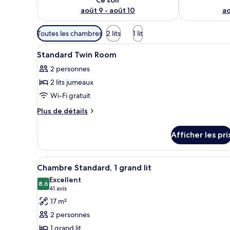
août 9 - août 10
ao
Filtres
Toutes les chambres
2 lits
1 lit
disponibles
Afficher
Une chambre d’hôtel avec deux
pour
6
Standard Twin Room
toutes
les
2 personnes
les
chambres
2 lits jumeaux
photos
pour
Wi-Fi gratuit
ce
Plus
Plus de détails
type
de
détails
de
Afficher les pri
pour
chambre :
Standard
Standard
Twin
Afficher
Une chambre d’hôtel avec un lit
5
Twin
Room
Chambre Standard, 1 grand lit
toutes
Room
Excellent
les
8,6
8,6 sur 10
(41 avis)
41 avis
photos
17 m²
pour
2 personnes
ce
1 grand lit