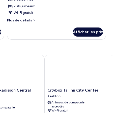
pour
2 lits jumeaux
ce
Wi-Fi gratuit
type
Plus
de
Plus de détails
de
chambre :
détails
x
Chambre
Afficher les prix
pour
Standard
Chambre
Standard
avec
avec
lits
lits
jumeaux
jumeaux
disson Central Tallinn
Citybox Tallinn City Center
(with
(with
sofabed)
sofabed)
Citybox
 Radisson Central
Citybox Tallinn City Center
Tallinn
Kesklinn
City
Animaux de compagnie
Center
acceptés
 compagnie
Kesklinn
Wi-Fi gratuit