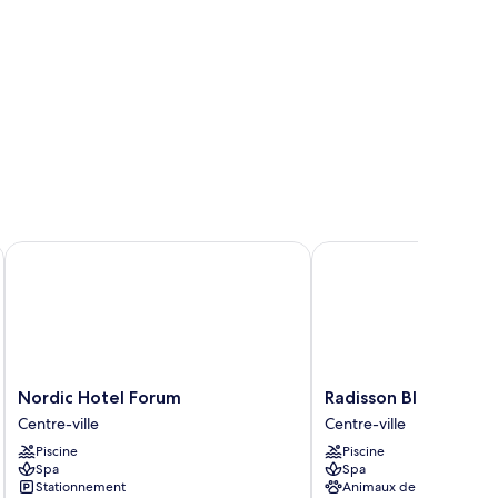
Nordic Hotel Forum
Radisson Blu Hotel Ol
Nordic
Radisson
Nordic Hotel Forum
Radisson Blu Hotel 
Hotel
Blu
Centre-ville
Centre-ville
Forum
Hotel
Piscine
Piscine
Centre-
Olumpia
Spa
Spa
ville
Centre-
Stationnement
Animaux de compagnie
ville