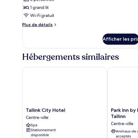
pour
1 grand lit
ce
Wi-Fi gratuit
type
Plus
de
Plus de détails
de
chambre :
détails
Chambre
Afficher les pri
pour
Standard,
Chambre
Standard,
1
Hébergements similaires
1
grand
grand
lit
lit
Tallink City Hotel
Park Inn by Ra
(with
(with
sofabed)
sofabed)
Tallink
Park
Tallink City Hotel
Park Inn by
City
Inn
Tallinn
Centre-ville
Hotel
by
Centre-ville
Spa
Centre-
Radisson
Stationnement
ville
Central
Animaux de
disponible
acceptés
Tallinn