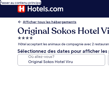
Passer au contenu principal
Afficher tous les hébergements
Original Sokos Hotel V
Hébergement
4.0 étoiles
Hôtel acceptant les animaux de compagnie avec 2 restaurants,
Sélectionnez des dates pour afficher les 
Où allez-vous?
Galerie
de
photos
de
l’hébergement
Original