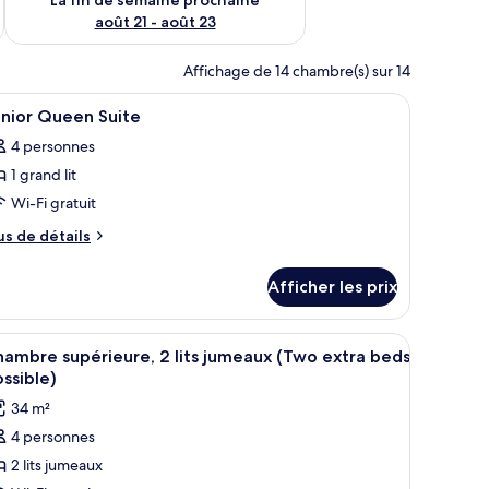
août 21 - août 23
Affichage de 14 chambre(s) sur 14
eau, fer et planche à repasser
fficher
Une chambre d’hôtel comprenant un lit, un cana
6
unior Queen Suite
outes
4 personnes
s
1 grand lit
hotos
our
Wi-Fi gratuit
e
us
us de détails
ype
e
tails
e
Afficher les prix
ur
hambre :
nior
unior
ueen
frant une vue sur la ville.
un canapé, une télévision et une vue sur la ville.
fficher
Une chambre d’hôtel avec un grand lit, un ca
5
ueen
ite
ambre supérieure, 2 lits jumeaux (Two extra beds
outes
uite
ssible)
s
34 m²
hotos
4 personnes
our
2 lits jumeaux
e