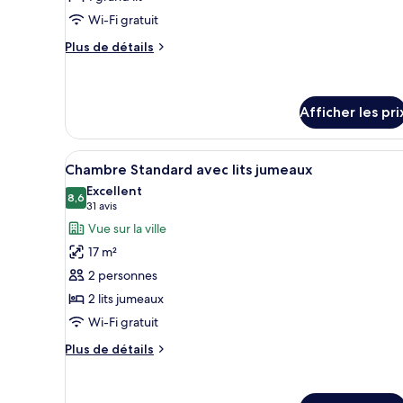
type
Wi-Fi gratuit
de
chambre :
Plus
Plus de détails
de
Chambre
détails
Standard,
pour
1
Chambre
Afficher les pri
grand
Standard,
1
lit
Afficher
Chambre Standard avec lits jum
grand
5
Chambre Standard avec lits jumeaux
lit
toutes
Excellent
les
8,6
8,6 sur 10
(31 avis)
31 avis
photos
Vue sur la ville
pour
17 m²
ce
2 personnes
type
2 lits jumeaux
de
Wi-Fi gratuit
chambre :
Chambre
Plus
Plus de détails
Standard
de
détails
avec
pour