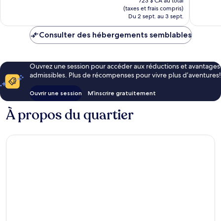
723 $ CA au total
est
(taxes et frais compris)
de
Du 2 sept. au 3 sept.
614 $ CA
Consulter des hébergements semblables
Ouvrez une session pour accéder aux réductions et avantages
admissibles. Plus de récompenses pour vivre plus d’aventures!
Ouvrir une session
M’inscrire gratuitement
À propos du quartier