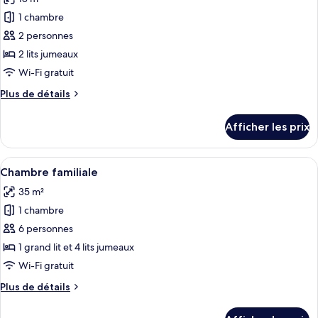
mer
photos
(Star)
1 chambre
pour
2 personnes
ce
type
2 lits jumeaux
de
Wi-Fi gratuit
chambre :
Plus
Plus de détails
Chambre
de
économique
détails
Afficher les prix
pour
double,
Chambre
dans
économique
Afficher
Une salle de bain moderne avec un lav
l’édifice
1
double,
Chambre familiale
toutes
dans
annexe
35 m²
l’édifice
les
(Star
annexe
1 chambre
photos
Beach
(Star
pour
6 personnes
City
Beach
ce
City
1 grand lit et 4 lits jumeaux
Building)
Building)
type
Wi-Fi gratuit
de
Plus
Plus de détails
chambre :
de
Chambre
détails