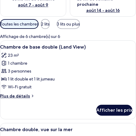
prochaine
août 7 - août 9
août 14 - août 16
Filtres
Toutes les chambres
2 lits
3 lits ou plus
disponibles
pour
Affichage de 6 chambre(s) sur 6
les
Afficher
Une chambre d’hôtel avec deux lits, u
5
Chambre de base double (Land View)
chambres
toutes
23 m²
les
1 chambre
photos
pour
3 personnes
ce
1 lit double et 1 lit jumeau
type
Wi-Fi gratuit
de
Plus
Plus de détails
chambre :
de
Chambre
détails
Afficher les prix
pour
de
Chambre
base
de
Afficher
Une chambre d’hôtel avec un lit, des ta
double
4
base
Chambre double, vue sur la mer
toutes
(Land
double