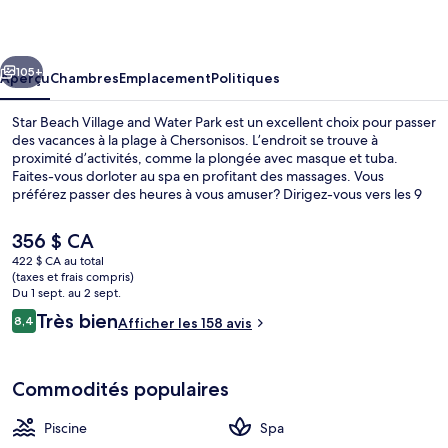
Beach
Village
cédent
Suivant
and
105+
Aperçu
Chambres
Emplacement
Politiques
Water
Star Beach Village and Water Park est un excellent choix pour passer
Park
des vacances à la plage à Chersonisos. L’endroit se trouve à
proximité d’activités, comme la plongée avec masque et tuba.
Faites-vous dorloter au spa en profitant des massages. Vous
préférez passer des heures à vous amuser? Dirigez-vous vers les 9
piscines extérieures et le parc aquatique gratuit. Minos, l’un des 3
restaurants, sert le le déjeuner, le le dîner et le le souper. Hôtel tout
Le
356 $ CA
inclus offre 5 bars-salons et un parcours aquatique, en plus de
prix
422 $ CA au total
commodités dans la chambre, comme des réfrigérateurs et des
actuel
(taxes et frais compris)
fours à micro-ondes.
Glissade d’eau
est
Du 1 sept. au 2 sept.
de 356 $ CA
Avis
Très bien
8,4
Afficher les 158 avis
8,4 sur 10 –
Commodités populaires
Piscine
Spa