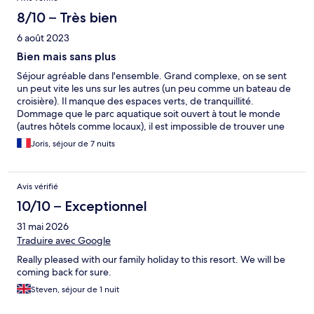
8/10 – Très bien
6 août 2023
Bien mais sans plus
Séjour agréable dans l'ensemble. Grand complexe, on se sent
un peut vite les uns sur les autres (un peu comme un bateau de
croisière). Il manque des espaces verts, de tranquillité.
Dommage que le parc aquatique soit ouvert à tout le monde
(autres hôtels comme locaux), il est impossible de trouver une
chaise longue pendant la journée. On a été un peu embêté par
Joris, séjour de 7 nuits
les fourmis dans la chambre dès que l'on laissait quelque chose
dans un placard (on a du jeter bonbons et gâteaux car ils étaient
infestés de ces petites bêtes). Hotel un peu bruyant le soir et la
Avis vérifié
nuit. Heureusement, la qualité de la nourriture rattrape les point
négatifs. Tres beaux restaurants avec vue sur mer (Creatan
10/10 – Exceptionnel
Taverne et Asian). Belles plages, eau claire. Attention a bien
31 mai 2026
demander une chambre loin du Star Beach (sauf si vous aimez la
techno tous les soirs jusqu'à minuit). Un peu déçu par
Traduire avec Google
l'animation. Les spectacles étaient principalement de la danse (6
Really pleased with our family holiday to this resort. We will be
jours sur 7), le dernier jour étant un spectacle de magie pour
coming back for sure.
enfants.
Steven, séjour de 1 nuit