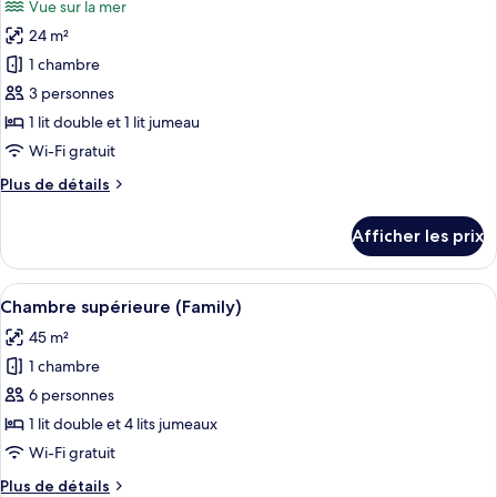
Vue sur la mer
(Land
les
View)
View)
24 m²
photos
pour
1 chambre
ce
3 personnes
type
1 lit double et 1 lit jumeau
de
Wi-Fi gratuit
chambre :
Plus
Plus de détails
Chambre
de
double,
détails
Afficher les prix
vue
pour
Chambre
sur
double,
Afficher
Une salle de bain moderne avec un lav
la
1
vue
Chambre supérieure (Family)
toutes
mer
sur
45 m²
la
les
mer
1 chambre
photos
pour
6 personnes
ce
1 lit double et 4 lits jumeaux
type
Wi-Fi gratuit
de
Plus
Plus de détails