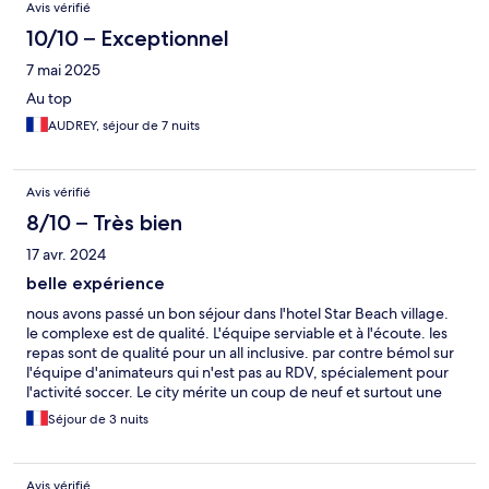
Avis vérifié
10/10 – Exceptionnel
7 mai 2025
Au top
AUDREY, séjour de 7 nuits
Avis vérifié
8/10 – Très bien
17 avr. 2024
belle expérience
nous avons passé un bon séjour dans l'hotel Star Beach village.
le complexe est de qualité. L'équipe serviable et à l'écoute. les
repas sont de qualité pour un all inclusive. par contre bémol sur
l'équipe d'animateurs qui n'est pas au RDV, spécialement pour
l'activité soccer. Le city mérite un coup de neuf et surtout une
réparation des filets. Et mention spéciale pour les travaux
Séjour de 3 nuits
d'agrandissement dont nous n'avons pas été prévenu lors de la
réservation et qui ont nécessité un changement de chambre au
regard des nuisances.
Avis vérifié