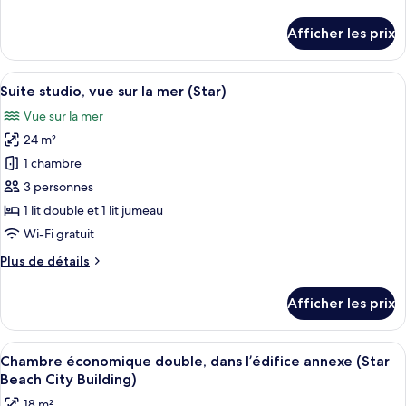
chambre :
de
Chambre
détails
Afficher les prix
pour
supérieure
Chambre
(Family)
supérieure
Afficher
Une chambre d’hôtel avec un lit, des ta
7
(Family)
Suite studio, vue sur la mer (Star)
toutes
Vue sur la mer
les
24 m²
photos
pour
1 chambre
ce
3 personnes
type
1 lit double et 1 lit jumeau
de
Wi-Fi gratuit
chambre :
Plus
Plus de détails
Suite
de
studio,
détails
Afficher les prix
vue
pour
Suite
sur
studio,
Afficher
Une chambre d’hôtel moderne avec un gr
la
3
vue
Chambre économique double, dans l’édifice annexe (Star
toutes
mer
sur
Beach City Building)
la
les
(Star)
18 m²