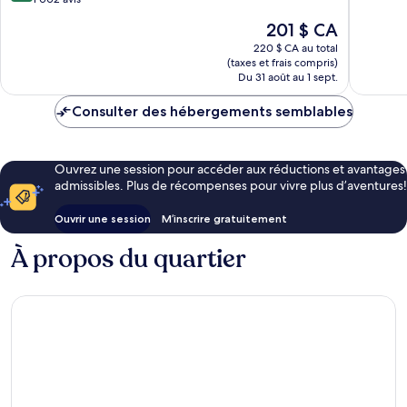
10,
10,
Excellen
Le
201 $ CA
Très
391 avis
prix
bien,
220 $ CA au total
est
(taxes et frais compris)
1 002 avis
de
Du 31 août au 1 sept.
201 $ CA
Consulter des hébergements semblables
Ouvrez une session pour accéder aux réductions et avantages
admissibles. Plus de récompenses pour vivre plus d’aventures!
Ouvrir une session
M’inscrire gratuitement
À propos du quartier