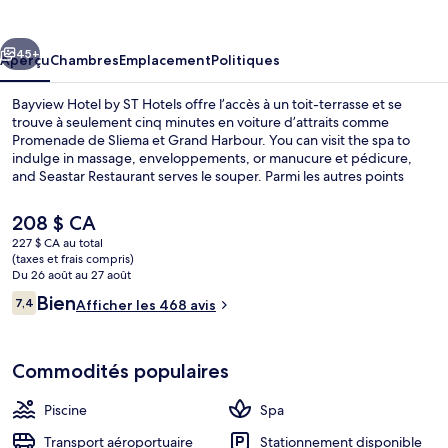
Hotel
by
cédent
Suivant
ST
45+
Aperçu
Chambres
Emplacement
Politiques
Hotels
Bayview Hotel by ST Hotels offre l’accès à un toit-terrasse et se
trouve à seulement cinq minutes en voiture d’attraits comme
Promenade de Sliema et Grand Harbour. You can visit the spa to
indulge in massage, enveloppements, or manucure et pédicure,
and Seastar Restaurant serves le souper. Parmi les autres points
saillants figurent une piscine intérieure, une piscine extérieure et un
bar-salon. Les autres voyageurs apprécient le personnel serviable et
Le
208 $ CA
la proximité du transport en commun.
prix
227 $ CA au total
actuel
(taxes et frais compris)
Piscine intérieure, piscine extérieure, 1
est
Du 26 août au 27 août
de 208 $ CA
Avis
Bien
7,4
Afficher les 468 avis
7,4 sur 10 –
Commodités populaires
Piscine
Spa
Transport aéroportuaire
Stationnement disponible