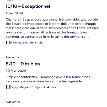
10/10 – Exceptionnel
17 juin 2024
Chambre très spacieuse, personnel très serviable. La propreté
des lieux était impeccable et le petit-déjeuner offert chaque
matin était délicieux et varié. L'emplacement de l'hôtel est idéal,
proche des principales attractions et des transports en
commun. Le confort des lits et le calme des environs ont
également permis de passer des nuits reposantes.
Hélène, séjour de 3 nuits
Recommandé pour un séjour agréable et sans souci.
Avis vérifié
8/10 – Très bien
20 févr. 2024
Simple et confortable. Dommage que le bar ferme a 22 h .
Service et personnel dans l ensemble très agréable.
Peggy Magalie LE, séjour de 4 nuits
Avis vérifié