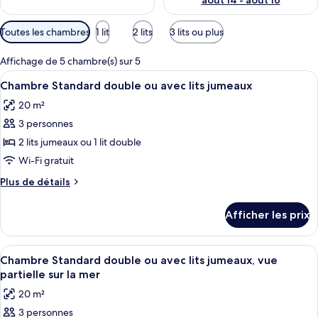
août 14 - août 16
Filtres
Toutes les chambres
1 lit
2 lits
3 lits ou plus
disponibles
pour
Affichage de 5 chambre(s) sur 5
les
Afficher
Une chambre d’hôtel avec un lit, une ta
7
Chambre Standard double ou avec lits jumeaux
chambres
toutes
20 m²
les
3 personnes
photos
pour
2 lits jumeaux ou 1 lit double
ce
Wi-Fi gratuit
type
Plus
Plus de détails
de
de
chambre :
détails
Afficher les prix
pour
Chambre
Chambre
Standard
Standard
Afficher
Une chambre d’hôtel moderne avec un l
double
6
double
Chambre Standard double ou avec lits jumeaux, vue
toutes
ou
ou
partielle sur la mer
avec
les
avec
20 m²
lits
photos
lits
jumeaux
3 personnes
pour