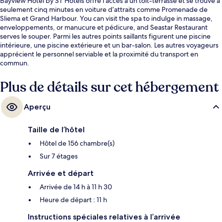
Bayview Hotel by ST Hotels offre l’accès à un toit-terrasse et se trouve à
seulement cinq minutes en voiture d’attraits comme Promenade de
Sliema et Grand Harbour. You can visit the spa to indulge in massage,
enveloppements, or manucure et pédicure, and Seastar Restaurant
serves le souper. Parmi les autres points saillants figurent une piscine
intérieure, une piscine extérieure et un bar-salon. Les autres voyageurs
apprécient le personnel serviable et la proximité du transport en
commun.
Plus de détails sur cet hébergement
Aperçu
Taille de l’hôtel
Hôtel de 156 chambre(s)
Sur 7 étages
Arrivée et départ
Arrivée de 14 h à 11 h 30
Heure de départ : 11 h
Instructions spéciales relatives à l’arrivée