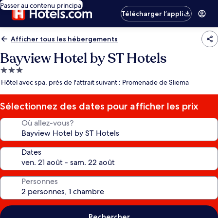
Passer au contenu principal
Télécharger l’appli
Afficher tous les hébergements
Bayview Hotel by ST Hotels
Hébergement
3.0 étoiles
Hôtel avec spa, près de l'attrait suivant : Promenade de Sliema
Sélectionnez des dates pour afficher les prix
Où allez-vous?
Dates
Personnes
Rechercher