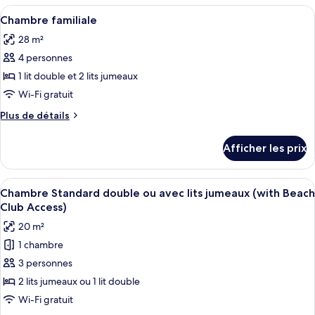
ou
Standard
Afficher
Un lit bien fait, avec une literie blanc
avec
6
double
Chambre familiale
toutes
ou
lits
28 m²
avec
les
jumeaux,
lits
4 personnes
photos
vue
jumeaux,
pour
1 lit double et 2 lits jumeaux
sur
vue
ce
sur
Wi-Fi gratuit
la
la
type
mer
Plus
Plus de détails
mer
de
de
chambre :
détails
Afficher les prix
pour
Chambre
Chambre
familiale
familiale
Afficher
Une chambre d’hôtel moderne avec un gr
5
Chambre Standard double ou avec lits jumeaux (with Beach
toutes
Club Access)
les
20 m²
photos
1 chambre
pour
3 personnes
ce
type
2 lits jumeaux ou 1 lit double
de
Wi-Fi gratuit
chambre :