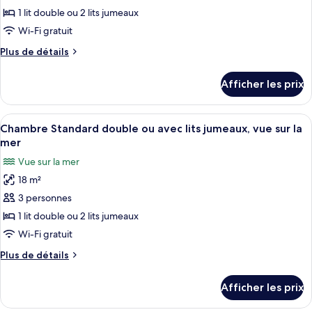
jumeaux
1 lit double ou 2 lits jumeaux
ce
type
Wi-Fi gratuit
de
Plus
Plus de détails
chambre :
de
détails
Chambre
Afficher les prix
pour
Standard
Chambre
double
Standard
Afficher
Un port de plaisance où de nombreux 
8
ou
double
Chambre Standard double ou avec lits jumeaux, vue sur la
toutes
ou
avec
mer
avec
les
lits
Vue sur la mer
lits
photos
jumeaux,
jumeaux,
18 m²
pour
vue
vue
3 personnes
ce
partielle
partielle
sur
type
1 lit double ou 2 lits jumeaux
sur
la
de
Wi-Fi gratuit
la
mer
chambre :
mer
Plus
Plus de détails
Chambre
de
Standard
détails
Afficher les prix
pour
double
Chambre