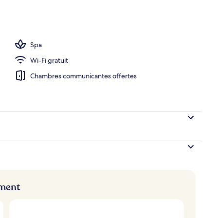
r, grand bassin privé, terrasse privée | Vue sur la plage ou l’océan
Spa
Wi-Fi gratuit
Chambres communicantes offertes
ement