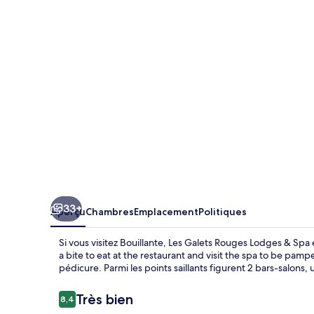
Galets
Rouges
Lodges
&
Spa
33+
Aperçu
Chambres
Emplacement
Politiques
Si vous visitez Bouillante, Les Galets Rouges Lodges & Sp
a bite to eat at the restaurant and visit the spa to be p
pédicure. Parmi les points saillants figurent 2 bars-salons, 
Avis
Très bien
8,4
8,4 sur 10 –