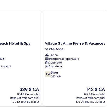
grand
av
privée
2
bassin
lit
li
privé,
ju
ch Hôtel & Spa
Village St Anne Pierre & Vacances
u
terrasse
2
privée
lit
p
u
v
pl
m
vu
p
me
pe
b
Village
each Hôtel & Spa
Village St Anne Pierre & Vacances
ba
pr
St
Sainte-Anne
pr
Anne
t
te
Piscine
Pierre
tuit
Transport aéroportuaire
&
Cuisinette
Vacances
t gratuit
Buanderie
Sainte-
7.4
Bien
Anne
7,4
sur
643 avis
10,
Bien,
Le
Le
339 $ CA
142 $ CA
643 avis
prix
prix
354 $ CA au total
149 $ CA au total
est
est
(taxes et frais compris)
(taxes et frais compris)
de
de
Du 10 août au 11 août
Du 29 août au 30 août
339 $ CA
142 $ CA