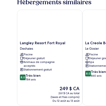
Hébergements similaires
Double
2
ou
lits
avec
Langley Resort Fort Royal
La Creole Bea
une
lits
place,
jumeaux,
2
vue
lits
mer,
une
bac
place,
vue
à
Langley
La
Langley Resort Fort Royal
La Creole B
mer,
punch,
Resort
Creole
Deshaies
Le Gosier
bac
Fort
Beach
terrasse
à
Piscine
Piscine
Royal
Hôtel
punch,
Déjeuner gratuit
Déjeuner gra
Deshaies
&
terrasse
Animaux de compagnie
Spa
Spa
acceptés
Stationnemen
Le
Stationnement gratuit
8.0
Très bien
Gosier
8,0
8.0
Très bien
sur
860 avis
8,0
sur
784 avis
10,
10,
Très
Le
249 $ CA
Très
bien,
prix
bien,
860 avis
261 $ CA au total
est
784 avis
(taxes et frais compris)
de
Du 12 août au 13 août
249 $ CA