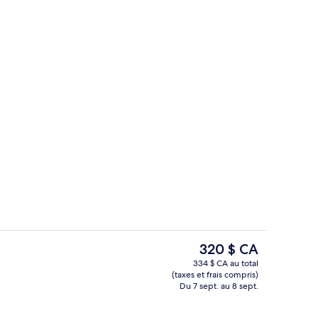
Réception
Le
320 $ CA
prix
334 $ CA au total
actuel
(taxes et frais compris)
Vue depuis l’hébergement
est
Du 7 sept. au 8 sept.
de 320 $ CA