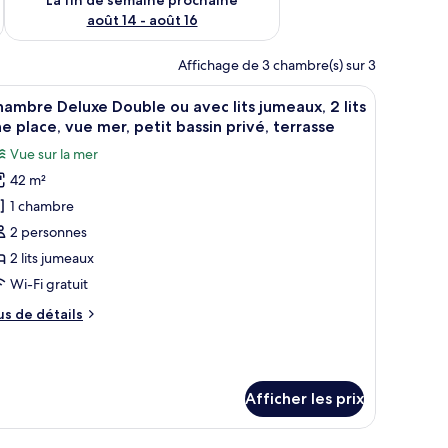
août 14 - août 16
Affichage de 3 chambre(s) sur 3
n par la porte-fenêtre coulissante.
ue sur la piscine et un balcon donnant sur la mer.
fficher
Un espace aménagé au bord de la piscine, avec
10
ambre Deluxe Double ou avec lits jumeaux, 2 lits
outes
e place, vue mer, petit bassin privé, terrasse
s
Vue sur la mer
hotos
42 m²
our
1 chambre
e
ype
2 personnes
e
2 lits jumeaux
hambre :
Wi-Fi gratuit
hambre
us
us de détails
eluxe
e
ouble
tails
ur
u
hambre
vec
Afficher les prix
luxe
ts
uble
umeaux,
u