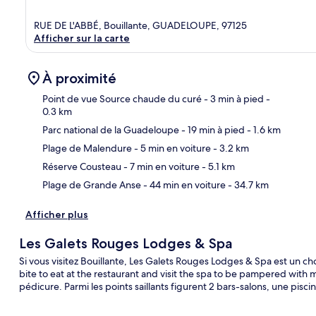
RUE DE L'ABBÉ, Bouillante, GUADELOUPE, 97125
Afficher sur la carte
À proximité
Point de vue Source chaude du curé
- 3 min à pied
-
0.3 km
Parc national de la Guadeloupe
- 19 min à pied
- 1.6 km
Car
Plage de Malendure
- 5 min en voiture
- 3.2 km
Réserve Cousteau
- 7 min en voiture
- 5.1 km
Plage de Grande Anse
- 44 min en voiture
- 34.7 km
Afficher plus
Les Galets Rouges Lodges & Spa
Si vous visitez Bouillante, Les Galets Rouges Lodges & Spa est un c
bite to eat at the restaurant and visit the spa to be pampered wit
pédicure. Parmi les points saillants figurent 2 bars-salons, une piscin