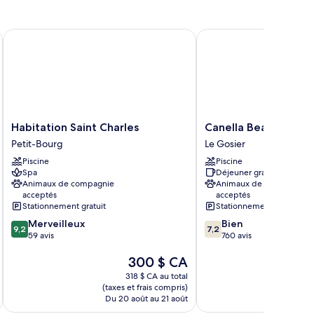
ec
s
ts
meaux,
Habitation Saint Charles
Canella Beach Hotel
ne
s
lace,
ne
ue
ace,
er,
e
etit
r,
tit
assin
Habitation
Canella
Habitation Saint Charles
Canella Beach Hotel
ssin
ivé,
Saint
Beach
Petit-Bourg
Le Gosier
ivé,
Charles
Hotel
errasse
rrasse
Piscine
Piscine
Petit-
Le
Spa
Déjeuner gratuit
Bourg
Gosier
Animaux de compagnie
Animaux de compagnie
acceptés
acceptés
Stationnement gratuit
Stationnement gratuit
9.2
7.2
Merveilleux
Bien
9,2
7,2
sur
sur
59 avis
760 avis
10,
10,
Le
300 $ CA
Merveilleux,
Bien,
prix
59 avis
760 avis
318 $ CA au total
est
(taxes et frais compris)
(taxe
de
Du 20 août au 21 août
Du 
300 $ CA