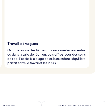
Travail et vagues
Occupez-vous des tâches professionnelles au centre
ou dans la salle de réunion, puis offrez-vous des soins
de spa. L’accès à la plage et les bars créent l’équilibre
parfait entre le travail et les loisirs.
sponibilité pour demain août 8 - août 9
Vérifier la disponibilité pour cette fi
Demain
Cette fin de semaine