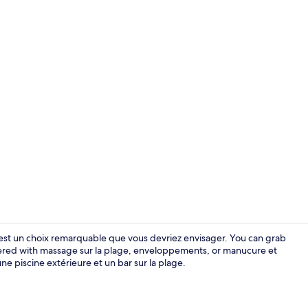
Extérieur
a est un choix remarquable que vous devriez envisager. You can grab
ampered with massage sur la plage, enveloppements, or manucure et
une piscine extérieure et un bar sur la plage.
Jardin