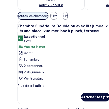
août 7 - août 8
a
Filtres
Toutes les chambres
2 lits
1 lit
disponibles
Afficher
Une chambre d’hôtel avec un lit
pour
11
Chambre Supérieure Double ou avec lits jumeaux,
toutes
les
lits une place, vue mer, bac à punch, terrasse
les
chambres
Exceptionnel
9,4
photos
9,4 sur 10
(3 avis)
3 avis
pour
Vue sur la mer
ce
42 m²
type
1 chambre
de
2 personnes
chambre :
2 lits jumeaux
Chambre
Wi-Fi gratuit
Supérieure
Double
Plus
Plus de détails
ou
de
détails
avec
Afficher les pri
pour
lits
Chambre
jumeaux,
Supérieure