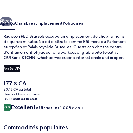
RED
Brussels
cédent
Suivant
70+
Aperçu
Chambres
Emplacement
Politiques
Radisson RED Brussels occupe un emplacement de choix, à moins
de quinze minutes à pied d’attraits comme Bâtiment du Parlement
européen et Palais royal de Bruxelles. Guests can visit the centre
d’entraînement physique for a workout or grab a bite to eat at
OUIBar + KTCHN, which serves cuisine internationale and is open
for le déjeuner, le dîner, and le souper. Parmi les autres
caractéristiques figurent un bar-salon, un sauna et casse-
Accès VIP
croûte/charcuterie. Les autres voyageurs apprécient vraiment le
personnel serviable. L’hébergement se situe à quelques minutes de
Le
177 $ CA
marche du transport en commun : Station Trône-Troon se trouve
Vue depuis l’hébergement
prix
à 8 minutes et Station Maalbeek-Maelbeek est à 10 minutes.
207 $ CA au total
actuel
(taxes et frais compris)
est
Du 17 août au 18 août
de 177 $ CA
Avis
Excellent
8,8
Afficher les 1 008 avis
8,8 sur 10 –
Commodités populaires