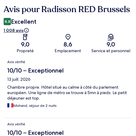
Avis pour Radisson RED Brussels
Avis
Excellent
8,8
1 008 avis
9,0
8,6
9,0
Propreté
Emplacement
Service et personnel
Avis
Avis vérifié
10/10 – Exceptionnel
13 juill. 2026
Chambre propre. Hôtel situé au calme à côté du parlement
européen. Une ligne de métro se trouve à 5mn à pieds. Le petit
déjeuner est top.
Mohand, séjour de 2 nuits
Avis vérifié
10/10 – Exceptionnel