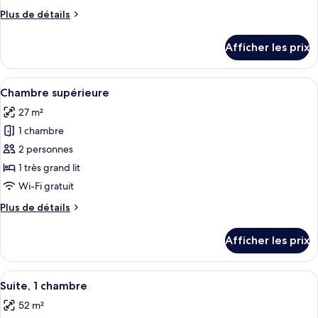
de
Plus
Plus de détails
chambre :
de
Suite
détails
Afficher les prix
pour
Junior
Suite
Junior
Afficher
Une chambre d’hôtel moderne avec un g
5
Chambre supérieure
toutes
27 m²
les
1 chambre
photos
pour
2 personnes
ce
1 très grand lit
type
Wi-Fi gratuit
de
Plus
Plus de détails
chambre :
de
Chambre
détails
Afficher les prix
pour
supérieure
Chambre
supérieure
Afficher
Une chambre d’hôtel moderne, dotée d’
7
Suite, 1 chambre
toutes
52 m²
les