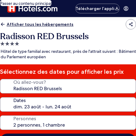
Passer au contenu principal
Télécharger l’appli
Afficher tous les hébergements
Radisson RED Brussels
Hébergement
4.0 étoiles
Hôtel de type familial avec restaurant, près de l'attrait suivant : Bâtiment
du Parlement européen
Sélectionnez des dates pour afficher les prix
Où allez-vous?
Dates
Personnes