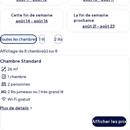
Vérifier la disponibilité pour cette fin de semaine août 14 - aoû
Vérifier la disponibilité pour 
Cette fin de semaine
La fin de semaine
prochaine
août 14 - août 16
août 21 - août 23
Filtres
Toutes les chambres
1 lit
2 lits
disponibles
pour
Affichage de 8 chambre(s) sur 8
les
Afficher
Une chambre d’hôtel moderne avec un gr
5
Chambre Standard
chambres
toutes
26 m²
les
1 chambre
photos
pour
2 personnes
ce
2 lits jumeaux ou 1 très grand lit
type
Wi-Fi gratuit
de
Plus
Plus de détails
chambre :
de
Chambre
détails
Afficher les prix
pour
Standard
Chambre