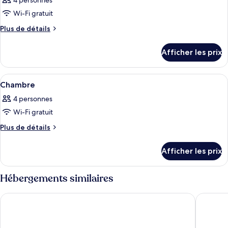
4 personnes
les
Wi-Fi gratuit
photos
pour
Plus
Plus de détails
de
ce
détails
type
Afficher les prix
pour
de
Chambre
chambre :
Afficher
Une chambre d’hôtel moderne avec un 
4
Chambre
Chambre
toutes
4 personnes
les
Wi-Fi gratuit
photos
pour
Plus
Plus de détails
de
ce
détails
type
Afficher les prix
pour
de
Chambre
chambre :
Hébergements similaires
Chambre
Thon Hotel EU
Pestana 