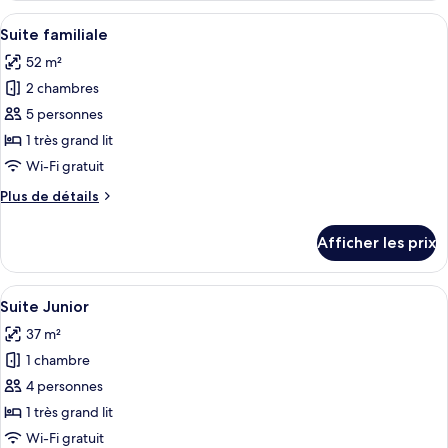
Standard
Afficher
Une chambre moderne avec un grand lit
7
Suite familiale
toutes
52 m²
les
2 chambres
photos
pour
5 personnes
ce
1 très grand lit
type
Wi-Fi gratuit
de
Plus
Plus de détails
chambre :
de
Suite
détails
Afficher les prix
pour
familiale
Suite
familiale
Afficher
Une chambre d’hôtel moderne avec un 
6
Suite Junior
toutes
37 m²
les
1 chambre
photos
pour
4 personnes
ce
1 très grand lit
type
Wi-Fi gratuit