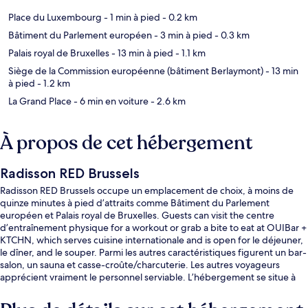
Place du Luxembourg
- 1 min à pied
- 0.2 km
Bâtiment du Parlement européen
- 3 min à pied
- 0.3 km
Palais royal de Bruxelles
- 13 min à pied
- 1.1 km
Siège de la Commission européenne (bâtiment Berlaymont)
- 13 min
à pied
- 1.2 km
La Grand Place
- 6 min en voiture
- 2.6 km
À propos de cet hébergement
Radisson RED Brussels
Radisson RED Brussels occupe un emplacement de choix, à moins de
quinze minutes à pied d’attraits comme Bâtiment du Parlement
européen et Palais royal de Bruxelles. Guests can visit the centre
d’entraînement physique for a workout or grab a bite to eat at OUIBar +
KTCHN, which serves cuisine internationale and is open for le déjeuner,
le dîner, and le souper. Parmi les autres caractéristiques figurent un bar-
salon, un sauna et casse-croûte/charcuterie. Les autres voyageurs
apprécient vraiment le personnel serviable. L’hébergement se situe à
quelques minutes de marche du transport en commun : Station Trône-
Troon se trouve à 8 minutes et Station Maalbeek-Maelbeek est