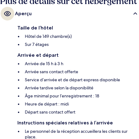
Plus de détails sur cet hébergement
à 10 minutes.
Aperçu
Taille de l’hôtel
Hôtel de 149 chambre(s)
Sur 7 étages
Arrivée et départ
Arrivée de 15 h à 3 h
Arrivée sans contact offerte
Service d’arrivée et de départ express disponible
Arrivée tardive selon la disponibilité
Âge minimal pour l’enregistrement : 18
Heure de départ : midi
Départ sans contact offert
Instructions spéciales relatives à l’arrivée
Le personnel de la réception accueillera les clients sur
place.