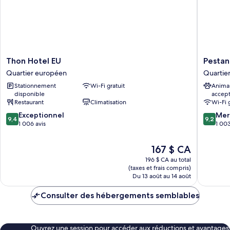
Thon
Pestana
Thon Hotel EU
Pestan
Hotel
Brussels
Quartier européen
Quartie
EU
Schuma
Stationnement
Wi-Fi gratuit
Anima
Quartier
Quartier
disponible
accep
européen
europé
Restaurant
Climatisation
Wi-Fi 
9.4
9.2
Exceptionnel
Mer
9,4
9,2
sur
sur
1 006 avis
1 003
10,
10,
Exceptionnel,
Merveill
Le
167 $ CA
1 006 avis
1 003 av
prix
196 $ CA au total
est
(taxes et frais compris)
de
Du 13 août au 14 août
167 $ CA
Consulter des hébergements semblables
Ouvrez une session pour accéder aux réductions et avantages