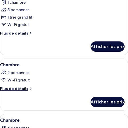
1 chambre
photos
pour
5 personnes
ce
1 très grand lit
type
Wi-Fi gratuit
de
Plus
Plus de détails
chambre :
de
Suite,
détails
Afficher les prix
pour
1
Suite,
chambre
1
Afficher
Une chambre d’hôtel moderne, dotée d’u
5
chambre
Chambre
toutes
2 personnes
les
Wi-Fi gratuit
photos
pour
Plus
Plus de détails
de
ce
détails
type
Afficher les prix
pour
de
Chambre
chambre :
Afficher
Une chambre d’hôtel moderne avec un g
4
Chambre
Chambre
toutes