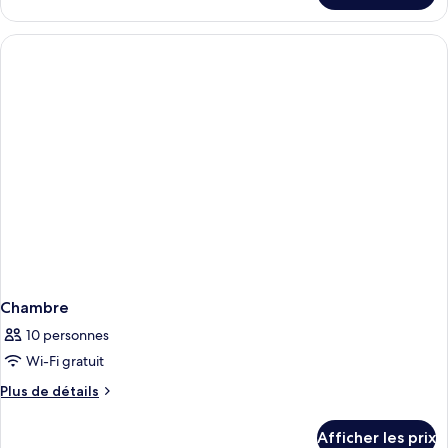
Chambre
Chambre
10 personnes
Wi-Fi gratuit
Plus
Plus de détails
de
détails
Afficher les prix
pour