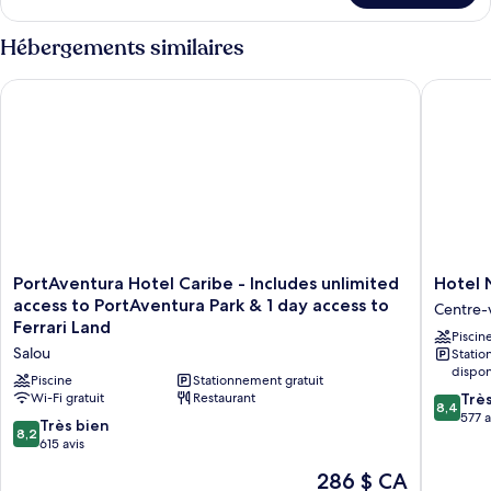
Chambre
Hébergements similaires
PortAventura Hotel Caribe - Includes unlimited access to Port
Hotel N
PortAventura
Hotel
PortAventura Hotel Caribe - Includes unlimited
Hotel
Hotel
Num
access to PortAventura Park & 1 day access to
Centre-v
Caribe
Centre-
Ferrari Land
Piscin
-
ville
Salou
Stati
Includes
de
dispon
unlimited
Salou
Piscine
Stationnement gratuit
8.4
access
Wi-Fi gratuit
Restaurant
Trè
8,4
sur
to
577 a
8.2
Très bien
8,2
10,
PortAventura
sur
615 avis
Très
Park
10,
Le
bien,
&
286 $ CA
Très