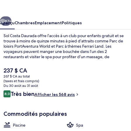
Costa
Daurada
cédent
Suivant
87+
Aperçu
Chambres
Emplacement
Politiques
Sol Costa Daurada offre l’accès à un club pour enfants gratuit et se
trouve à moins de quinze minutes à pied d’attraits comme Parc de
loisirs PortAventura World et Parc à thèmes Ferrari Land. Les
voyageurs peuvent manger une bouchée dans l’un des 2
restaurants et visiter le spa pour profiter d’un massage, de
l’hydrothérapie ou d’une manucure ou d’une pédicure. Parmi les
points saillants figurent 3 bars-salons, un parc aquatique en
Le
237 $ CA
supplément et une piscine intérieure.
prix
267 $ CA au total
actuel
(taxes et frais compris)
3 bars-salons, bar attenant à la piscine
est
Du 30 août au 31 août
de 237 $ CA
Avis
Très bien
8,0
Afficher les 568 avis
8,0 sur 10 –
Commodités populaires
Piscine
Spa