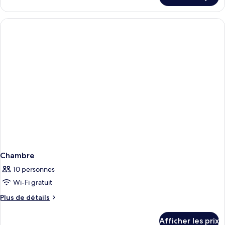
familiale
Chambre
quadruple
familiale
Chambre
10 personnes
Wi-Fi gratuit
Plus
Plus de détails
de
détails
Afficher les prix
pour