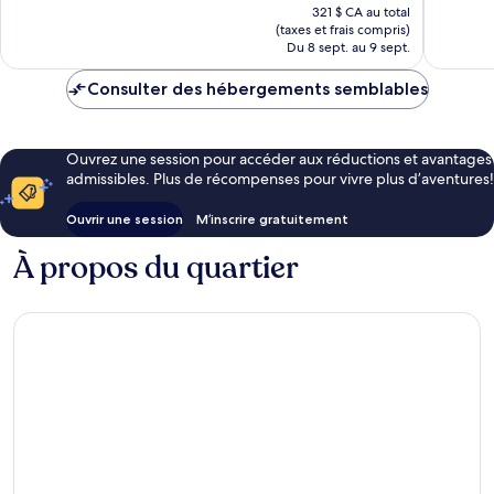
prix
577 avis
1
bien,
321 $ CA au total
est
day
(taxes et frais compris)
615 avis
de
access
Du 8 sept. au 9 sept.
286 $ CA
to
Ferrari
Consulter des hébergements semblables
Land
Salou
Ouvrez une session pour accéder aux réductions et avantages
admissibles. Plus de récompenses pour vivre plus d’aventures!
Ouvrir une session
M’inscrire gratuitement
À propos du quartier