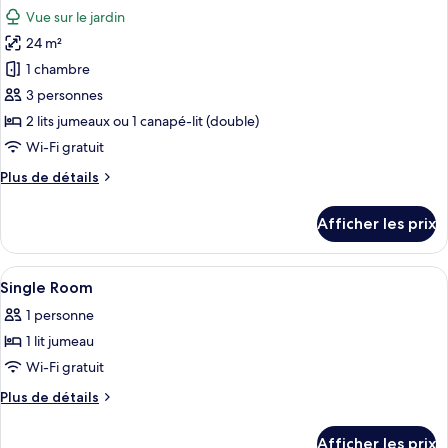
toutes
Vue sur le jardin
les
24 m²
photos
pour
1 chambre
ce
3 personnes
type
2 lits jumeaux ou 1 canapé-lit (double)
de
Wi-Fi gratuit
chambre :
Plus
Plus de détails
Chambre
de
Triple
détails
Afficher les prix
(3
pour
Chambre
adultes)
Triple
Afficher
Une chambre d’hôtel équipée d’un lit, 
6
(3
Single Room
toutes
adultes)
1 personne
les
1 lit jumeau
photos
pour
Wi-Fi gratuit
ce
Plus
Plus de détails
type
de
détails
de
Afficher les prix