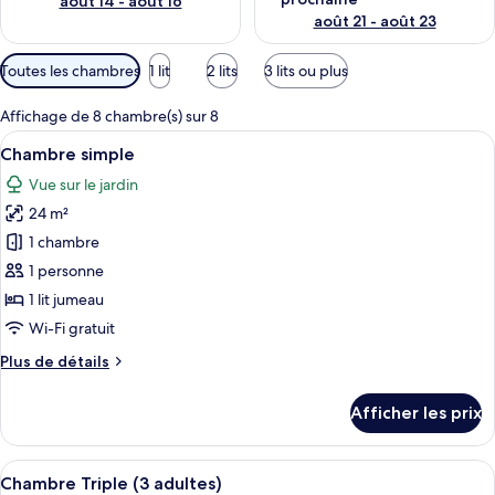
août 14 - août 16
août 21 - août 23
Filtres
Toutes les chambres
1 lit
2 lits
3 lits ou plus
disponibles
pour
Affichage de 8 chambre(s) sur 8
les
Afficher
Une chambre d’hôtel comprenant un lit
6
Chambre simple
chambres
toutes
Vue sur le jardin
les
24 m²
photos
pour
1 chambre
ce
1 personne
type
1 lit jumeau
de
Wi-Fi gratuit
chambre :
Plus
Plus de détails
Chambre
de
simple
détails
Afficher les prix
pour
Chambre
simple
Afficher
Une chambre d’hôtel avec deux lits, 
7
Chambre Triple (3 adultes)