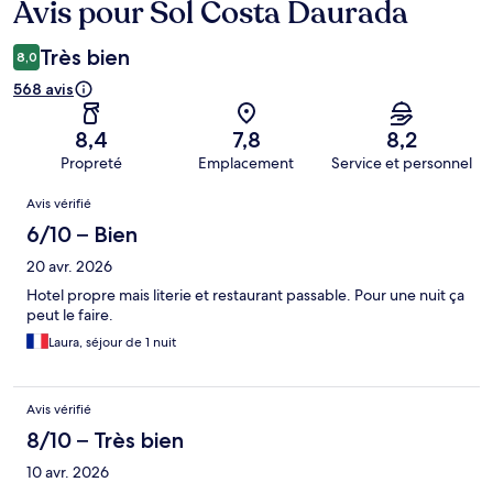
Avis pour Sol Costa Daurada
Avis
Très bien
8,0
568 avis
8,4
7,8
8,2
Propreté
Emplacement
Service et personnel
Avis
Avis vérifié
6/10 – Bien
20 avr. 2026
Hotel propre mais literie et restaurant passable. Pour une nuit ça
peut le faire.
Laura, séjour de 1 nuit
Avis vérifié
8/10 – Très bien
10 avr. 2026