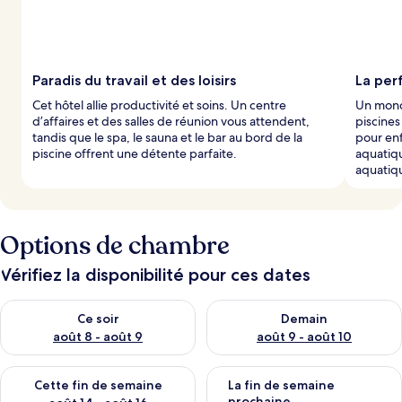
Paradis du travail et des loisirs
La per
Cet hôtel allie productivité et soins. Un centre
Un mond
d’affaires et des salles de réunion vous attendent,
piscines
tandis que le spa, le sauna et le bar au bord de la
pour enf
piscine offrent une détente parfaite.
aquatiqu
aquatiq
Options de chambre
Vérifiez la disponibilité pour ces dates
Vérifier la disponibilité pour ce soir août 8 - août 9
Vérifier la disponibilité pour 
Ce soir
Demain
août 8 - août 9
août 9 - août 10
Vérifier la disponibilité pour cette fin de semaine août 14 - aoû
Vérifier la disponibilité pour 
Cette fin de semaine
La fin de semaine
prochaine