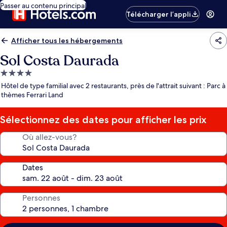
Passer au contenu principal
Télécharger l’appli
Afficher tous les hébergements
Sol Costa Daurada
Hébergement
4.0 étoiles
Hôtel de type familial avec 2 restaurants, près de l'attrait suivant : Parc à
thèmes Ferrari Land
Sélectionnez des dates pour afficher les prix
Où allez-vous?
Dates
Personnes