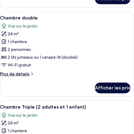
pour
chambre :
Single
Single
Room
Afficher
Une chambre d’hôtel comprenant un lit
6
Room
Chambre double
toutes
Vue sur le jardin
les
24 m²
photos
pour
1 chambre
ce
2 personnes
type
2 lits jumeaux ou 1 canapé-lit (double)
de
Wi-Fi gratuit
chambre :
Plus
Plus de détails
Chambre
de
double
détails
Afficher les prix
pour
Chambre
double
Afficher
Une chambre d’hôtel avec deux lits, 
6
Chambre Triple (2 adultes et 1 enfant)
toutes
Vue sur le jardin
les
24 m²
photos
pour
1 chambre