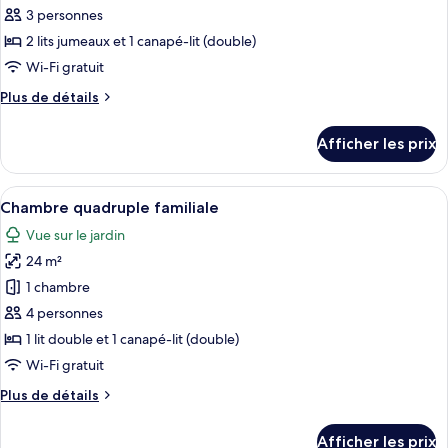
ce
3 personnes
type
2 lits jumeaux et 1 canapé-lit (double)
de
Wi-Fi gratuit
chambre :
Plus
Plus de détails
Chambre
de
Triple
détails
Afficher les prix
(2
pour
Chambre
adultes
Triple
Afficher
Une chambre d’hôtel avec deux lits, un
et
6
(2
Chambre quadruple familiale
toutes
1
adultes
Vue sur le jardin
et
les
enfant)
1
24 m²
photos
enfant)
pour
1 chambre
ce
4 personnes
type
1 lit double et 1 canapé-lit (double)
de
Wi-Fi gratuit
chambre :
Plus
Plus de détails
Chambre
de
quadruple
détails
Afficher les prix
pour