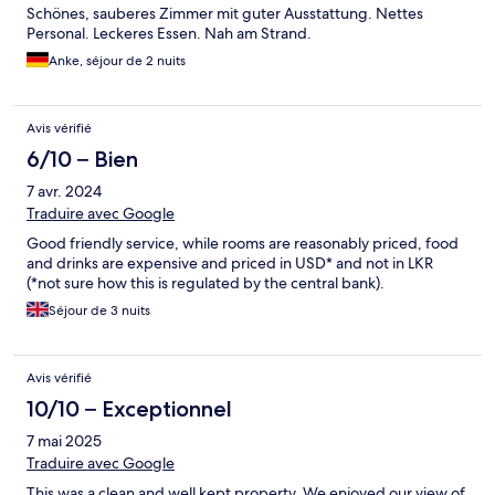
Schönes, sauberes Zimmer mit guter Ausstattung. Nettes
Personal. Leckeres Essen. Nah am Strand.
Anke, séjour de 2 nuits
Avis vérifié
6/10 – Bien
7 avr. 2024
Traduire avec Google
Good friendly service, while rooms are reasonably priced, food
and drinks are expensive and priced in USD* and not in LKR
(*not sure how this is regulated by the central bank).
Séjour de 3 nuits
Avis vérifié
10/10 – Exceptionnel
7 mai 2025
Traduire avec Google
This was a clean and well kept property. We enjoyed our view of