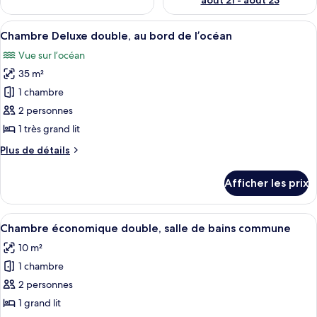
août 21 - août 23
Afficher
Une chambre à coucher avec un lit, des
8
Chambre Deluxe double, au bord de l’océan
toutes
Vue sur l’océan
les
35 m²
photos
pour
1 chambre
ce
2 personnes
type
1 très grand lit
de
Plus
Plus de détails
chambre :
de
Chambre
détails
Afficher les prix
pour
Deluxe
Chambre
double,
Deluxe
Afficher
Une chambre à coucher comprenant un l
au
5
double,
Chambre économique double, salle de bains commune
toutes
bord
au
10 m²
bord
les
de
de
1 chambre
photos
l’océan
l’océan
pour
2 personnes
ce
1 grand lit