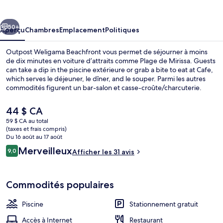
Weligama
Beachfront
cédent
Suivant
50+
Aperçu
Chambres
Emplacement
Politiques
Outpost Weligama Beachfront vous permet de séjourner à moins
de dix minutes en voiture d’attraits comme Plage de Mirissa. Guests
can take a dip in the piscine extérieure or grab a bite to eat at Cafe,
which serves le déjeuner, le dîner, and le souper. Parmi les autres
commodités figurent un bar-salon et casse-croûte/charcuterie.
Le
44 $ CA
prix
59 $ CA au total
actuel
(taxes et frais compris)
Bar (sur place)
est
Du 16 août au 17 août
de 44 $ CA
Avis
Merveilleux
9,0
Afficher les 31 avis
9,0 sur 10 –
Commodités populaires
Piscine
Stationnement gratuit
Accès à Internet
Restaurant