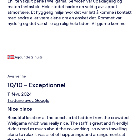
En liten skjult perle i Weligama. Servicen var upåklagelig og
maten fantastisk. Hele stedet hadde en veldig avslappet
atmosfære. Et hyggelig miljø hvor det var lett å komme i kontakt
med andre eller være alene om en ønsket det. Rommet var
nydelig og det var stille og rolig hele tiden. Vil gjerne komme
tilbake.
Séjour de 2 nuits
Avis vérifié
10/10 – Exceptionnel
11 févr. 2024
Traduire avec Google
Nice place
Beautiful location at the beach, a bit hidden from the crowded
Weligama which was really nice. The staff is great and friendly! I
didn’t read as much about the co-working, so when travelling
alone to relax it was a lot of happenings and arrangements at