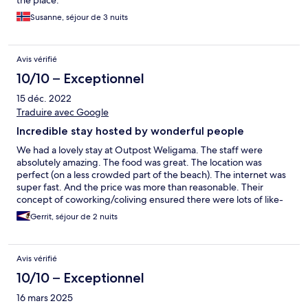
the place.
Susanne, séjour de 3 nuits
Avis vérifié
10/10 – Exceptionnel
15 déc. 2022
Traduire avec Google
Incredible stay hosted by wonderful people
We had a lovely stay at Outpost Weligama. The staff were
absolutely amazing. The food was great. The location was
perfect (on a less crowded part of the beach). The internet was
super fast. And the price was more than reasonable. Their
concept of coworking/coliving ensured there were lots of like-
minded people in the building at all times. And the Outpost
Gerrit, séjour de 2 nuits
team really went out of their way to make sure everyone felt
welcomed and appreciated. Highly recommended!
Avis vérifié
10/10 – Exceptionnel
16 mars 2025