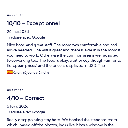
paid half or maybe lesser price if i booked on my own or through
some other website . Hotel.com is a big NO for future bookings
!!!!
Avis vérifié
10/10 – Exceptionnel
24 mai 2024
Traduire avec Google
Nice hotel and great staff. The room was comfortable and had
all we needed. The wifi is great and there is a desk in the room if
you need to work. Otherwise the common area is well adapted
to coworking too. The food is okay, a bit pricey though (similar to
European prices) and the price is displayed in USD. The
surroundings were a bit missing restaurants, you would need to
Karen, séjour de 2 nuits
take a tuktuk especially at night time because it’s pretty dark.
Avis vérifié
4/10 – Correct
5 févr. 2026
Traduire avec Google
Really disappointing stay here. We booked the standard room
which, based off the photos, looks like it has a window in the