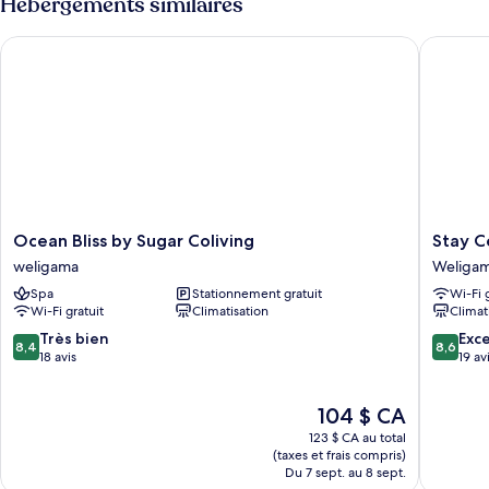
Hébergements similaires
vue
double,
sur
vue
Ocean Bliss by Sugar Coliving
Stay Cey
sur
le
le
jardin
jardin
Ocean
Stay
Ocean Bliss by Sugar Coliving
Stay C
Bliss
Ceylon
weligama
Weliga
by
-
Spa
Stationnement gratuit
Wi-Fi 
Sugar
Weliga
Wi-Fi gratuit
Climatisation
Climat
Coliving
Weliga
weligama
8.4
8.6
Très bien
Exce
8,4
8,6
sur
sur
18 avis
19 av
10,
10,
Très
Excellen
Le
104 $ CA
bien,
19 avis
prix
18 avis
123 $ CA au total
est
(taxes et frais compris)
de
Du 7 sept. au 8 sept.