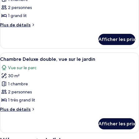
photos
l'océan
l'océan
pour
2 personnes
ce
1 grand lit
type
Plus
Plus de détails
de
de
chambre :
détails
Afficher les prix
pour
Chambre
Chambre
Standard
Standard
Afficher
Une chambre moderne avec un bureau e
double
6
double
Chambre Deluxe double, vue sur le jardin
toutes
Vue sur le parc
les
30 m²
photos
pour
1 chambre
ce
2 personnes
type
1 très grand lit
de
Plus
Plus de détails
chambre :
de
Chambre
détails
Afficher les prix
pour
Deluxe
Chambre
double,
Deluxe