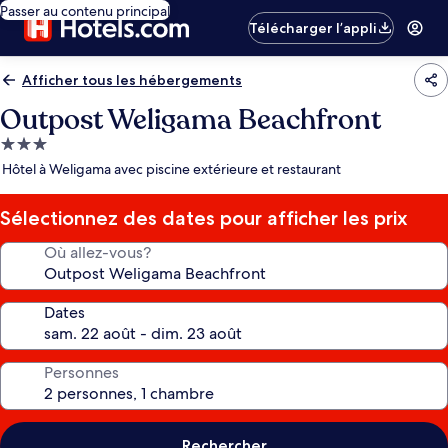
Passer au contenu principal
Télécharger l’appli
Afficher tous les hébergements
Outpost Weligama Beachfront
Hébergement
3.0 étoiles
Hôtel à Weligama avec piscine extérieure et restaurant
Sélectionnez des dates pour afficher les prix
Où allez-vous?
Dates
Personnes
Rechercher