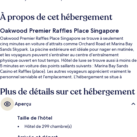
À propos de cet hébergement
Oakwood Premier Raffles Place Singapore
Oakwood Premier Raffles Place Singapore se trouve à seulement
cinq minutes en voiture d’attraits comme Orchard Road et Marina Bay
Sands Skypark. La piscine extérieure est idéale pour nager en matinée,
et les voyageurs peuvent s’entraîner au centre d’entraînement
physique ouvert en tout temps. Hôtel de luxe se trouve aussi à moins de
5 minutes en voiture des points saillants suivants : Marina Bay Sands
Casino et Raffles (place). Les autres voyageurs apprécient vraiment le
personnel serviable et l’emplacement. L’hébergement se situe à
quelques minutes de marche du transport en commun : Station Raffles
Place se trouve à 2 minutes et Telok Ayer Station est à 5 minutes.
Plus de détails sur cet hébergement
Aperçu
Taille de l’hôtel
Hôtel de 299 chambre(s)