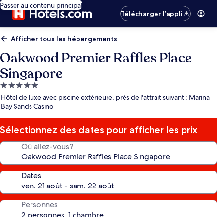
Passer au contenu principal
Télécharger l’appli
Afficher tous les hébergements
Oakwood Premier Raffles Place
Singapore
Hébergement
5.0 étoiles
Hôtel de luxe avec piscine extérieure, près de l'attrait suivant : Marina
Bay Sands Casino
Sélectionnez des dates pour afficher les prix
Où allez-vous?
Dates
Personnes