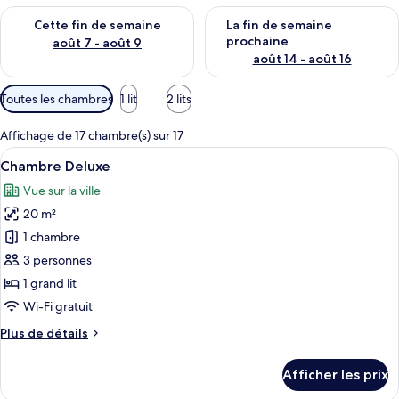
Vérifier la disponibilité pour cette fin de semaine août 7 - aoû
Vérifier la disponibilité pour 
Cette fin de semaine
La fin de semaine
prochaine
août 7 - août 9
août 14 - août 16
Filtres
Toutes les chambres
1 lit
2 lits
disponibles
pour
Affichage de 17 chambre(s) sur 17
les
Afficher
Une chambre d’hôtel moderne dotée d’un
3
Chambre Deluxe
chambres
toutes
Vue sur la ville
les
20 m²
photos
pour
1 chambre
ce
3 personnes
type
1 grand lit
de
Wi-Fi gratuit
chambre :
Plus
Plus de détails
Chambre
de
Deluxe
détails
Afficher les prix
pour
Chambre