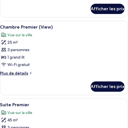
de
Chambre
détails
Afficher les prix
pour
Premier
Chambre
(Club)
Premier
Afficher
Une chambre d’hôtel moderne avec un 
4
(Club)
Chambre Premier (View)
toutes
Vue sur la ville
les
25 m²
photos
pour
3 personnes
ce
1 grand lit
type
Wi-Fi gratuit
de
Plus
Plus de détails
chambre :
de
Chambre
détails
Afficher les prix
pour
Premier
Chambre
(View)
Premier
Afficher
Coffre-fort, bureau, système d’insonor
5
(View)
Suite Premier
toutes
Vue sur la ville
les
45 m²
photos
pour
3 personnes