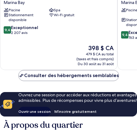
Marina Bay
Marina 
Singapore
Dorsett
Piscine
Spa
Piscin
Marina
AMTD
Stationnement
Wi-Fi gratuit
Bay
Singapo
disponible
Stati
Marina
dispon
9.4
Exceptionnel
Bay
9,4
9.4
Exc
sur
2 207 avis
9,4
sur
763 a
10,
10,
Exceptionnel,
Le
398 $ CA
Exceptio
2 207 avis
prix
763 avis
479 $ CA au total
est
(taxes et frais compris)
de
Du 30 août au 31 août
398 $ CA
Consulter des hébergements semblables
Ouvrez une session pour accéder aux réductions et avantages
admissibles. Plus de récompenses pour vivre plus d’aventures!
Ouvrir une session
M’inscrire gratuitement
À propos du quartier