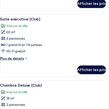
Suite
détails
Afficher les prix
pour
Premier
Suite
(Club)
Premier
Afficher
Suite exécutive (Club) | Coffre-fort, b
6
(Club)
Suite exécutive (Club)
toutes
Vue sur la ville
les
60 m²
photos
pour
4 personnes
ce
1 grand lit et 1 lit jumeau
type
Wi-Fi gratuit
de
Plus
Plus de détails
chambre :
de
Suite
détails
Afficher les prix
pour
exécutive
Suite
(Club)
exécutive
Afficher
Chambre Deluxe (Club) | Coffre-fort, b
5
(Club)
Chambre Deluxe (Club)
toutes
Vue sur la ville
les
18 m²
photos
pour
3 personnes