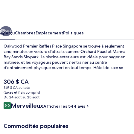
Oakwood
Premier
Raffles
cédent
Suivant
Place
56+
Aperçu
Chambres
Emplacement
Politiques
Singapore
Oakwood Premier Raffles Place Singapore se trouve à seulement
cinq minutes en voiture d’attraits comme Orchard Road et Marina
Bay Sands Skypark. La piscine extérieure est idéale pour nager en
matinée, et les voyageurs peuvent s’entraîner au centre
d’entraînement physique ouvert en tout temps. Hôtel de luxe se
trouve aussi à moins de 5 minutes en voiture des points saillants
suivants : Marina Bay Sands Casino et Raffles (place). Les autres
Le
306 $ CA
voyageurs apprécient vraiment le personnel serviable et
prix
367 $ CA au total
l’emplacement. L’hébergement se situe à quelques minutes de
actuel
(taxes et frais compris)
marche du transport en commun : Station Raffles Place se trouve
Piscine extérieure
est
Du 24 août au 25 août
à 2 minutes et Telok Ayer Station est à 5 minutes.
de 306 $ CA
Avis
Merveilleux
9,0
Afficher les 544 avis
9,0 sur 10 –
Commodités populaires