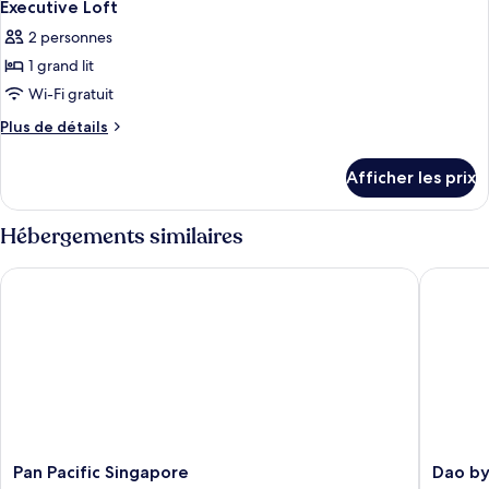
5
Room
Executive Loft
toutes
2 personnes
les
1 grand lit
photos
pour
Wi-Fi gratuit
ce
Plus
Plus de détails
type
de
détails
de
Afficher les prix
pour
chambre :
Executive
Executive
Loft
Hébergements similaires
Loft
Pan Pacific Singapore
Dao by 
Pan
Dao
Pan Pacific Singapore
Dao by
Pacific
by