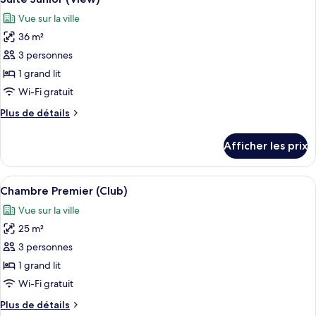
toutes
Vue sur la ville
les
36 m²
photos
pour
3 personnes
ce
1 grand lit
type
Wi-Fi gratuit
de
Plus
Plus de détails
chambre :
de
Suite
détails
Afficher les prix
pour
Junior
Suite
(View)
Junior
Afficher
Chambre Premier (Club) | Coffre-fort, 
6
(View)
Chambre Premier (Club)
toutes
Vue sur la ville
les
25 m²
photos
pour
3 personnes
ce
1 grand lit
type
Wi-Fi gratuit
de
Plus
Plus de détails
chambre :