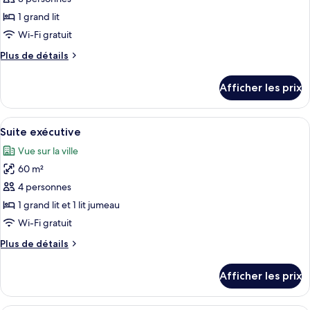
ce
1 grand lit
type
Wi-Fi gratuit
de
Plus
Plus de détails
chambre :
de
Suite
détails
Afficher les prix
pour
Premier
Suite
Premier
Afficher
Une chambre d’hôtel moderne avec une 
5
Suite exécutive
toutes
Vue sur la ville
les
60 m²
photos
pour
4 personnes
ce
1 grand lit et 1 lit jumeau
type
Wi-Fi gratuit
de
Plus
Plus de détails
chambre :
de
Suite
détails
Afficher les prix
pour
exécutive
Suite
exécutive