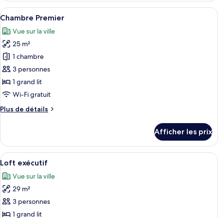
Deluxe
Afficher
Une chambre d’hôtel moderne avec un g
4
Chambre Premier
toutes
Vue sur la ville
les
25 m²
photos
pour
1 chambre
ce
3 personnes
type
1 grand lit
de
Wi-Fi gratuit
chambre :
Plus
Plus de détails
Chambre
de
Premier
détails
Afficher les prix
pour
Chambre
Premier
Afficher
Une cuisine moderne avec un coin repa
5
Loft exécutif
toutes
Vue sur la ville
les
29 m²
photos
pour
3 personnes
ce
1 grand lit