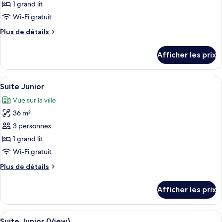
ce
1 grand lit
type
Wi-Fi gratuit
de
Plus
Plus de détails
chambre :
de
Chambre
détails
Afficher les prix
pour
Deluxe
Chambre
(Club)
Deluxe
Afficher
Une chambre d’hôtel avec un grand lit,
4
(Club)
Suite Junior
toutes
Vue sur la ville
les
36 m²
photos
pour
3 personnes
ce
1 grand lit
type
Wi-Fi gratuit
de
Plus
Plus de détails
chambre :
de
Suite
détails
Afficher les prix
pour
Junior
Suite
Junior
Afficher
Une chambre d’hôtel avec un grand lit,
4
Suite Junior (View)