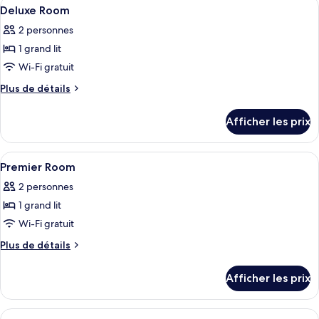
Afficher
Une chambre d’hôtel avec un grand lit,
3
Deluxe Room
toutes
2 personnes
les
1 grand lit
photos
pour
Wi-Fi gratuit
ce
Plus
Plus de détails
type
de
détails
de
Afficher les prix
pour
chambre :
Deluxe
Deluxe
Room
Afficher
Une chambre d’hôtel moderne dotée d’un
2
Room
Premier Room
toutes
2 personnes
les
1 grand lit
photos
pour
Wi-Fi gratuit
ce
Plus
Plus de détails
type
de
détails
de
Afficher les prix
pour
chambre :
Premier
Premier
Room
Afficher
Une chambre à coucher avec un lit, des 