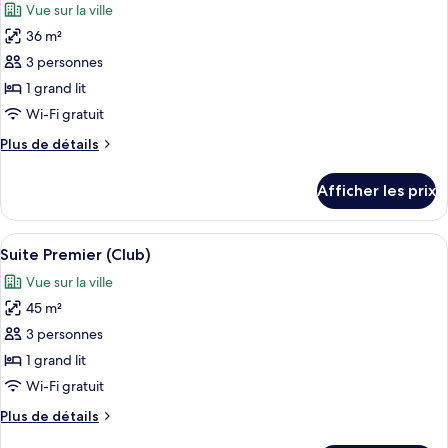
Vue sur la ville
les
36 m²
photos
pour
3 personnes
ce
1 grand lit
type
Wi-Fi gratuit
de
Plus
Plus de détails
chambre :
de
Suite
détails
Afficher les prix
pour
Junior
Suite
(Club)
Junior
Afficher
Suite Premier (Club) | Coffre-fort, bur
7
(Club)
Suite Premier (Club)
toutes
Vue sur la ville
les
45 m²
photos
pour
3 personnes
ce
1 grand lit
type
Wi-Fi gratuit
de
Plus
Plus de détails
chambre :
de