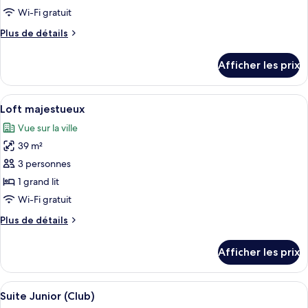
type
Wi-Fi gratuit
de
Plus
Plus de détails
chambre :
de
Loft
détails
Afficher les prix
pour
exécutif
Loft
exécutif
Afficher
Une cuisine moderne avec une grande fe
5
Loft majestueux
toutes
Vue sur la ville
les
39 m²
photos
pour
3 personnes
ce
1 grand lit
type
Wi-Fi gratuit
de
Plus
Plus de détails
chambre :
de
Loft
détails
Afficher les prix
pour
majestueux
Loft
majestueux
Afficher
Une chambre d’hôtel avec un grand lit,
6
Suite Junior (Club)
toutes