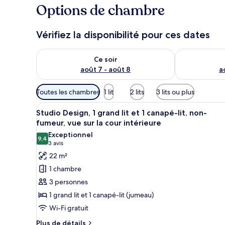
Options de chambre
Vérifiez la disponibilité pour ces dates
Vérifier la disponibilité pour ce soir août 7 - août 8
Vérifier la di
Ce soir
août 7 - août 8
a
Filtres
Toutes les chambres
1 lit
2 lits
3 lits ou plus
disponibles
Afficher
Une chambre d’hôtel bien rangé
pour
13
Studio Design, 1 grand lit et 1 canapé-lit, non-
toutes
les
fumeur, vue sur la cour intérieure
les
chambres
Exceptionnel
9,4
photos
9,4 sur 10
(3 avis)
3 avis
pour
22 m²
ce
1 chambre
type
3 personnes
de
1 grand lit et 1 canapé-lit (jumeau)
chambre :
Wi-Fi gratuit
Studio
Design,
Plus
Plus de détails