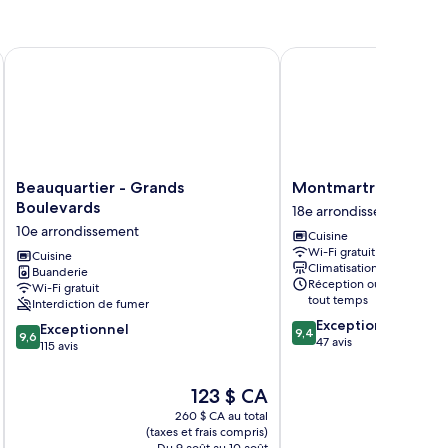
ambres,
lle
lcon,
iffel
Beauquartier - Grands Boulevards
Montmartre Paris Suite
e
r
le
Beauquartier
Montmartre
Beauquartier - Grands
Montmartre Paris Su
-
Paris
Boulevards
18e arrondissement
Grands
Suite
10e arrondissement
Cuisine
Boulevards
18e
Wi-Fi gratuit
10e
Cuisine
arrondissement
Climatisation
Buanderie
arrondissement
Réception ouverte en
Wi-Fi gratuit
tout temps
Interdiction de fumer
9.4
Exceptionnel
9.6
Exceptionnel
9,4
9,6
sur
47 avis
sur
115 avis
10,
10,
Exceptionnel,
Exceptionnel,
Le
123 $ CA
47 avis
115 avis
prix
260 $ CA au total
est
(taxes et frais compris)
(taxe
de