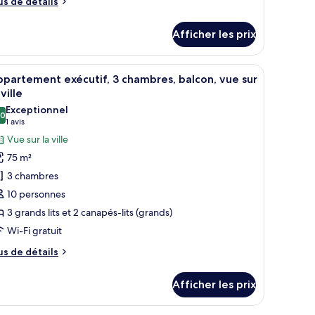
us
us de détails
e
tails
hambres,
Afficher les prix
ur
uisine
partement
milial,
ieur par une fenêtre.
and lit, un téléviseur à écran plat, une tête de lit bleue et un petit burea
fficher
Un lit bien fait, avec du linge de lit et des s
15
partement exécutif, 3 chambres, balcon, vue sur
outes
ambres,
 ville
isine
s
Exceptionnel
,0
hotos
10,0 sur 10
(1 avis)
1 avis
our
Vue sur la ville
e
75 m²
ype
3 chambres
e
10 personnes
hambre :
3 grands lits et 2 canapés-lits (grands)
ppartement
Wi-Fi gratuit
écutif,
us
us de détails
hambres,
e
tails
alcon,
Afficher les prix
ur
ue
partement
ur
écutif,