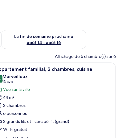
n de semaine août 7 - août 9
Vérifier la disponibilité pour la fin de semaine prochaine août 
La fin de semaine prochaine
août 14 - août 16
Affichage de 6 chambre(s) sur 6
 au mur.
rre, un lit avec du linge de maison blanc, une table de chevet en bois et un
fficher
Une chambre d’hôtel avec un mur en briques, u
11
partement familial, 2 chambres, cuisine
outes
Merveilleux
s
2
9,2 sur 10
(13 avis)
13 avis
hotos
Vue sur la ville
our
44 m²
e
2 chambres
ype
6 personnes
e
2 grands lits et 1 canapé-lit (grand)
hambre :
ppartement
Wi-Fi gratuit
milial,