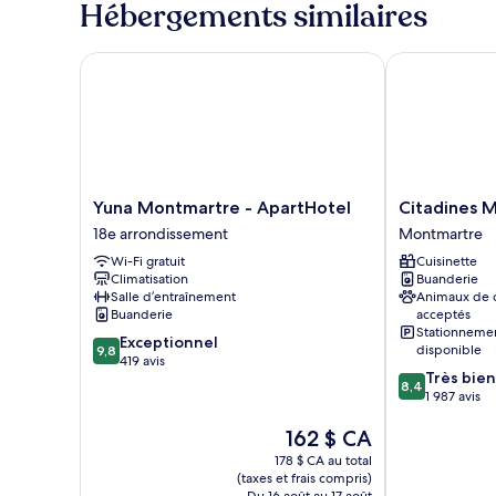
Hébergements similaires
lit
canapé-
et
lit,
1
Yuna Montmartre - ApartHotel
Citadines Mon
accessible
canapé-
lit,
aux
accessible
personnes
aux
à
personnes
mobilité
à
mobilité
réduite
Yuna
Citadines
Yuna Montmartre - ApartHotel
Citadines M
réduite
Montmartre
Montmartre
18e arrondissement
Montmartre
-
Paris
Wi-Fi gratuit
Cuisinette
ApartHotel
Montmartre
Climatisation
Buanderie
18e
Salle d’entraînement
Animaux de
arrondissement
Buanderie
acceptés
Stationneme
9.8
Exceptionnel
disponible
9,8
sur
419 avis
8.4
Très bien
10,
8,4
sur
1 987 avis
Exceptionnel,
10,
419 avis
Le
162 $ CA
Très
prix
bien,
178 $ CA au total
est
1 987 avis
(taxes et frais compris)
de