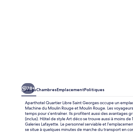
Quartier
Libre
Saint
Georges
78+
Aperçu
Chambres
Emplacement
Politiques
Aparthotel Quartier Libre Saint Georges occupe un emplac
Machine du Moulin Rouge et Moulin Rouge. Les voyageurs p
temps pour s’entraîner. Ils profitent aussi des avantages gra
(inclus). Hôtel de style Art déco se trouve aussi à moins de 
Galeries Lafayette. Le personnel serviable et l’emplaceme
se situe à quelques minutes de marche du transport en co