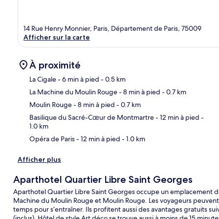
14 Rue Henry Monnier, Paris, Département de Paris, 75009
Afficher sur la carte
À proximité
La Cigale
- 6 min à pied
- 0.5 km
La Machine du Moulin Rouge
- 8 min à pied
- 0.7 km
Car
Moulin Rouge
- 8 min à pied
- 0.7 km
Basilique du Sacré-Cœur de Montmartre
- 12 min à pied
-
1.0 km
Opéra de Paris
- 12 min à pied
- 1.0 km
Afficher plus
Aparthotel Quartier Libre Saint Georges
Aparthotel Quartier Libre Saint Georges occupe un emplacement de 
Machine du Moulin Rouge et Moulin Rouge. Les voyageurs peuvent v
temps pour s’entraîner. Ils profitent aussi des avantages gratuits suiv
(inclus). Hôtel de style Art déco se trouve aussi à moins de 15 minutes