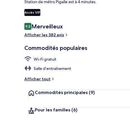
Station de métro Pigalle est à 4 minutes.
Accès VIP
Appartement s
Avis
Merveilleux
9,2
9,2 sur 10 –
Afficher les 382 avis
Commodités populaires
Wi-Fi gratuit
Salle d’entraînement
Afficher tout
Commodités principales
(9)
Pour les familles
(6)