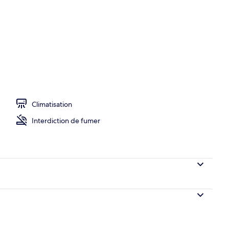
upérieur, 1 grand lit et 1 canapé-lit, accessible aux personnes à mobilité réd
Climatisation
Interdiction de fumer