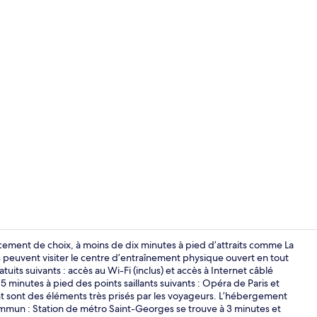
Façade de l
ement de choix, à moins de dix minutes à pied d’attraits comme La
euvent visiter le centre d’entraînement physique ouvert en tout
tuits suivants : accès au Wi-Fi (inclus) et accès à Internet câblé
Appartement s
15 minutes à pied des points saillants suivants : Opéra de Paris et
nt sont des éléments très prisés par les voyageurs. L’hébergement
mmun : Station de métro Saint-Georges se trouve à 3 minutes et