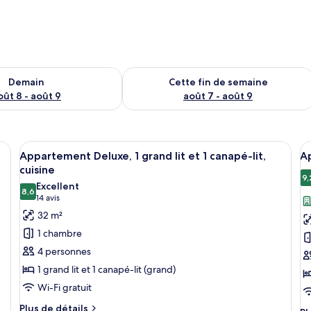
sponibilité pour demain août 8 - août 9
Vérifier la disponibilité pour cette fi
Demain
Cette fin de semaine
oût 8 - août 9
août 7 - août 9
e, avec un lit, une table de chevet, une lampe et une œuvre d’art encadrée
Afficher
Une chambre d’hôtel avec un mur en pie
A
13
Appartement Deluxe, 1 grand lit et 1 canapé-lit,
Ap
toutes
t
cuisine
les
le
9,
Excellent
8,6
photos
p
8,6 sur 10
(14 avis)
14 avis
pour
p
32 m²
ce
c
1 chambre
type
t
4 personnes
de
d
1 grand lit et 1 canapé-lit (grand)
chambre :
c
Wi-Fi gratuit
Appartement
A
Deluxe,
fa
Plus
Plus de détails