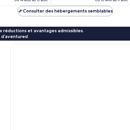
Du 14 août au 15 août
Du 10 août au 11 août
159 $ CA
203 $ CA
Consulter des hébergements semblables
x réductions et avantages admissibles.
 d’aventures!