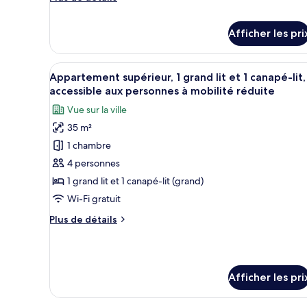
de
1
détails
grand
Afficher les pri
pour
lit
Studio
et
Design,
Afficher
Une chambre d’hôtel avec un gr
1
1
13
Appartement supérieur, 1 grand lit et 1 canapé-lit,
grand
toutes
canapé-
accessible aux personnes à mobilité réduite
lit
les
lit,
et
Vue sur la ville
photos
1
non-
35 m²
pour
canapé-
fumeur,
lit,
1 chambre
ce
vue
non-
type
4 personnes
sur
fumeur,
de
1 grand lit et 1 canapé-lit (grand)
vue
la
sur
chambre :
Wi-Fi gratuit
cour
la
Appartement
intérieure
cour
Plus
Plus de détails
supérieur,
intérieure
de
1
détails
pour
grand
Appartement
lit
Afficher les pri
supérieur,
et
1
1
grand