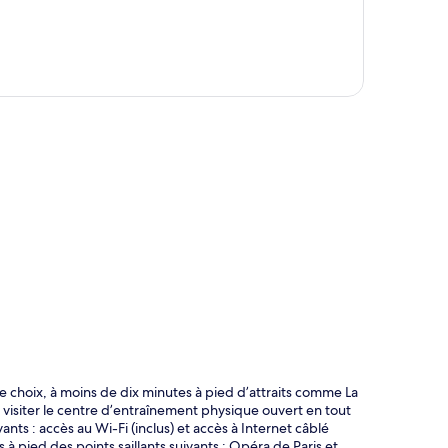
te
choix, à moins de dix minutes à pied d’attraits comme La
isiter le centre d’entraînement physique ouvert en tout
ants : accès au Wi-Fi (inclus) et accès à Internet câblé
 à pied des points saillants suivants : Opéra de Paris et