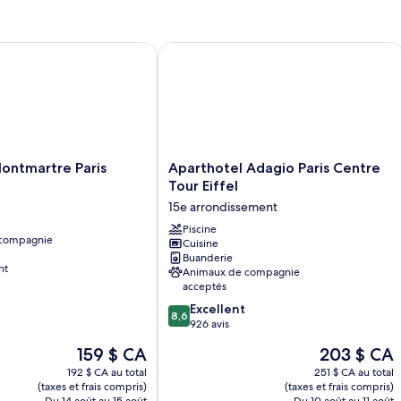
grand
3
canapé-
la
lit
ch
lit,
vi
et
ba
tmartre Paris
Aparthotel Adagio Paris Centre Tour E
1
non-
vu
canapé-
fumeur,
su
lit,
la
vue
non-
vil
sur
fumeur,
vue
la
sur
cour
Aparthotel
ontmartre Paris
Aparthotel Adagio Paris Centre
la
intérieure
Adagio
cour
Tour Eiffel
Paris
intérieure
15e arrondissement
Centre
Tour
Piscine
 compagnie
Cuisine
Eiffel
Buanderie
15e
nt
Animaux de compagnie
arrondissement
acceptés
8.6
Excellent
8,6
sur
926 avis
10,
Le
Le
159 $ CA
203 $ CA
Excellent,
prix
prix
926 avis
192 $ CA au total
251 $ CA au total
est
est
(taxes et frais compris)
(taxes et frais compris)
de
de