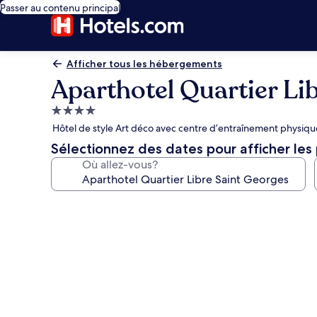
Passer au contenu principal
Afficher tous les hébergements
Aparthotel Quartier Li
Hébergement
4.0 étoiles
Hôtel de style Art déco avec centre d’entraînement physique
Sélectionnez des dates pour afficher les 
Où allez-vous?
Galerie
de
photos
de
l’hébergement
Aparthotel