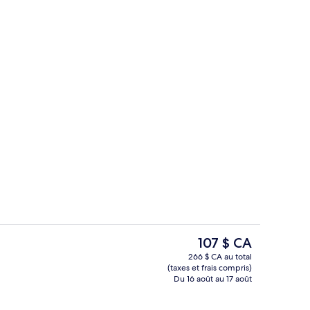
’hébergement
Téléviseur connecté, imprimante
Le
107 $ CA
prix
266 $ CA au total
actuel
(taxes et frais compris)
upérieur, 1 grand lit et 1 canapé-lit, accessible aux personnes à mobilité réd
Appartement supérieur, 1 grand lit et 
est
Du 16 août au 17 août
de 107 $ CA