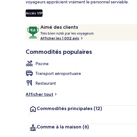
voyageurs apprécient vraiment le personnel serviable.
Accès VIP
Villa, baignoi
Avis
9,6
Aimé des clients
T
sur
Très bien noté par les voyageurs
r
Afficher les 1 002 avis
10,
è
Aimé
s
Commodités populaires
des
clients
b
Piscine
i
e
Transport aéroportuaire
n
Restaurant
n
o
Afficher tout
t
é
Commodités principales
(12)
p
a
r
Comme à la maison
(6)