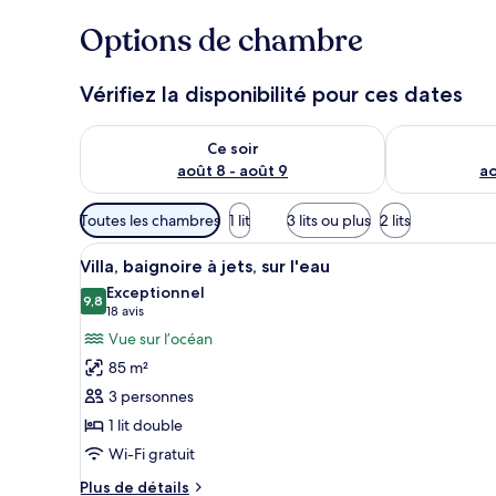
Options de chambre
Vérifiez la disponibilité pour ces dates
Vérifier la disponibilité pour ce soir août 8 - août 9
Vérifier la di
Ce soir
août 8 - août 9
ao
Filtres
Toutes les chambres
1 lit
3 lits ou plus
2 lits
disponibles
Afficher
Des bungalows sur pilotis dotés 
pour
13
Villa, baignoire à jets, sur l'eau
toutes
les
Exceptionnel
les
9,8
chambres
9,8 sur 10
(18 avis)
18 avis
photos
Vue sur l’océan
pour
85 m²
ce
3 personnes
type
1 lit double
de
Wi-Fi gratuit
chambre :
Villa,
Plus
Plus de détails