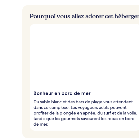
l
e
s
Pourquoi vous allez adorer cet héberg
v
o
y
a
g
e
u
r
s
Bonheur en bord de mer
Du sable blanc et des bars de plage vous attendent
dans ce complexe. Les voyageurs actifs peuvent
profiter de la plongée en apnée, du surf et de la voile,
tandis que les gourmets savourent les repas en bord
de mer.