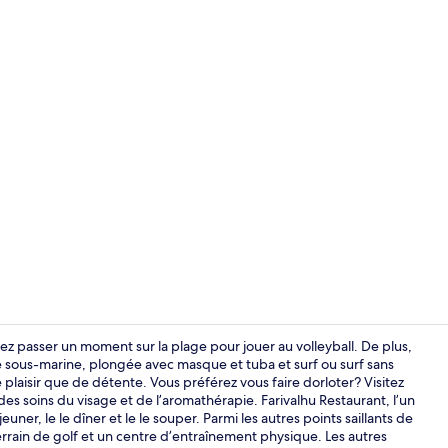
Villa, baigno
z passer un moment sur la plage pour jouer au volleyball. De plus,
ée sous-marine, plongée avec masque et tuba et surf ou surf sans
 plaisir que de détente. Vous préférez vous faire dorloter? Visitez
Réception
des soins du visage et de l’aromathérapie. Farivalhu Restaurant, l’un
jeuner, le le dîner et le le souper. Parmi les autres points saillants de
errain de golf et un centre d’entraînement physique. Les autres