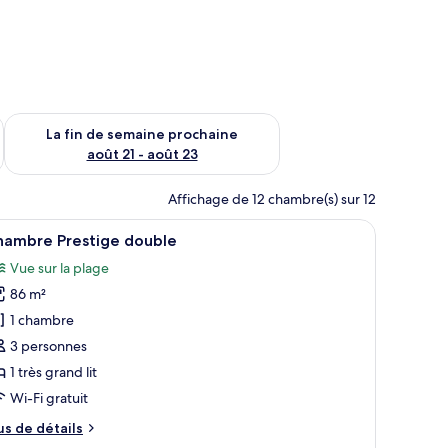
n de semaine août 14 - août 16
Vérifier la disponibilité pour la fin de semaine prochaine août
La fin de semaine prochaine
août 21 - août 23
Affichage de 12 chambre(s) sur 12
s d’une eau turquoise et cristalline.
ideaux, une table de chevet et une vue sur une terrasse avec une table et des 
fficher
Un espace aménagé au bord de la piscine, avec
9
hambre Prestige double
outes
Vue sur la plage
s
86 m²
hotos
our
1 chambre
e
3 personnes
ype
1 très grand lit
e
Wi-Fi gratuit
hambre :
us
us de détails
hambre
e