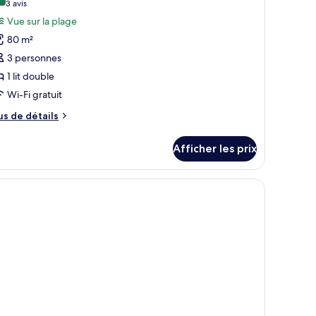
10,0 sur 10
(3 avis)
3 avis
hotos
Vue sur la plage
our
80 m²
e
3 personnes
ype
1 lit double
e
Wi-Fi gratuit
hambre :
acuzzi
us
us de détails
each
e
tails
lla
Afficher les prix
ur
cuzzi
ach
lla