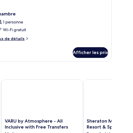
hambre
1 personne
Wi-Fi gratuit
us
us de détails
e
tails
Afficher les prix
ur
hambre
VARU by Atmosphere - All Inclusive with Free Transfers
Sheraton Maldives Ful
VARU
Sheraton
VARU by Atmosphere - All
Sheraton Maldives F
by
Maldives
Inclusive with Free Transfers
Resort & Spa
Atmosphere
Full