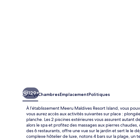
Maldives
Resort
Island
129+
Aperçu
Chambres
Emplacement
Politiques
À l’établissement Meeru Maldives Resort Island, vous pouve
vous aurez accès aux activités suivantes sur place : plong
planche. Les 2 piscines extérieures vous assurent autant de
alors le spa et profitez des massages aux pierres chaudes, 
des 6 restaurants, offre une vue sur le jardin et sert le le dé
complexe hôtelier de luxe, notons 4 bars sur la plage, un t