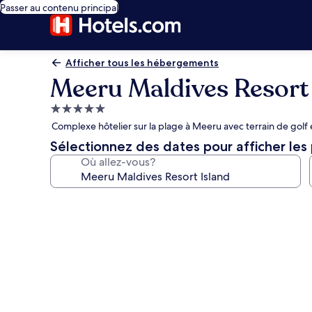
Passer au contenu principal
Afficher tous les hébergements
Meeru Maldives Resort 
Hébergement
5.0 étoiles
Complexe hôtelier sur la plage à Meeru avec terrain de golf 
Sélectionnez des dates pour afficher les 
Où allez-vous?
Galerie
de
photos
de
l’hébergement
Meeru