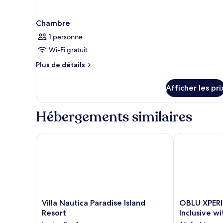
Chambre
1 personne
Wi-Fi gratuit
Plus
Plus de détails
de
détails
Afficher les pri
pour
Chambre
Hébergements similaires
Villa Nautica Paradise Island Resort
OBLU XPERIENC
Villa
OBLU
Villa Nautica Paradise Island
OBLU XPERIE
Nautica
XPERIENCE
Resort
Inclusive w
Paradise
Ailafushi