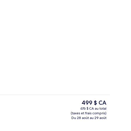
ire à jets, sur l'eau | 1 chambre, minibar, coffre-fort, bureau
Vue aérienne
Le
499 $ CA
prix
676 $ CA au total
actuel
(taxes et frais compris)
Conception de l’immeuble
est
Du 28 août au 29 août
de 499 $ CA