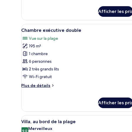
baignoire
de
détails
à
Afficher les pri
pour
jets,
Villa,
sur
baignoire
Afficher
Chambre exécutive double | 1 
14
à
l'eau
Chambre exécutive double
toutes
jets,
Vue sur la plage
sur
les
l'eau
195 m²
photos
pour
1 chambre
ce
6 personnes
type
2 très grands lits
de
Wi-Fi gratuit
chambre :
Plus
Plus de détails
Chambre
de
exécutive
détails
double
pour
Afficher les pri
Chambre
exécutive
double
Afficher
Une chambre d’hôtel avec un lit
8
Villa, au bord de la plage
toutes
Merveilleux
les
9,0