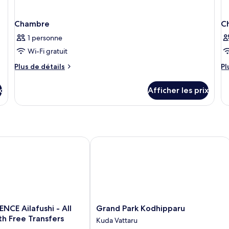
Chambre
C
1 personne
Wi-Fi gratuit
Plus
Pl
Plus de détails
Pl
de
d
détails
dé
x
Afficher les prix
pour
po
Chambre
C
E Ailafushi - All Inclusive with Free Transfers
Grand Park Kodhipparu
Grand
NCE Ailafushi - All
Grand Park Kodhipparu
Park
ith Free Transfers
Kuda Vattaru
Kodhipparu