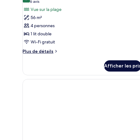
9,0 sur 10
(6 avis)
6 avis
photos
Vue sur la plage
pour
56 m²
ce
4 personnes
type
1 lit double
de
Wi-Fi gratuit
chambre :
Villa,
Plus
Plus de détails
au
de
détails
bord
Afficher les pri
pour
de
Villa,
la
au
bord
plage
de
la
plage