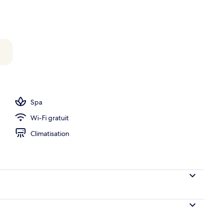
re à jets, sur l'eau | Vue sur la plage ou l’océan
Spa
Wi-Fi gratuit
Climatisation