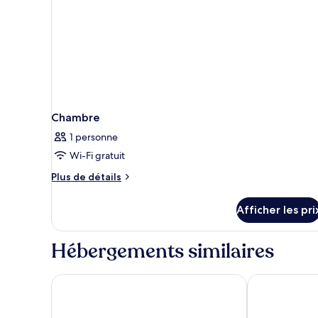
Chambre
1 personne
Wi-Fi gratuit
Plus
Plus de détails
de
détails
Afficher les pri
pour
Chambre
Hébergements similaires
Rialto
Catalonia Port