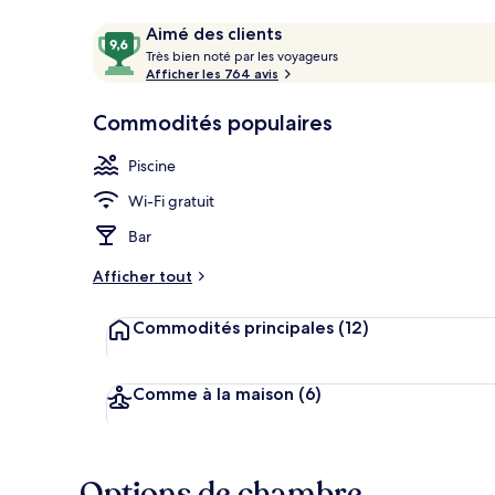
Avis
9,6
Aimé des clients
T
sur
Très bien noté par les voyageurs
Réception
r
Afficher les 764 avis
10,
è
Aimé
s
Commodités populaires
des
clients
b
Piscine
i
e
Wi-Fi gratuit
n
Bar
n
o
Afficher tout
t
é
Commodités principales
(12)
p
a
r
Comme à la maison
(6)
l
e
s
Options de chambre