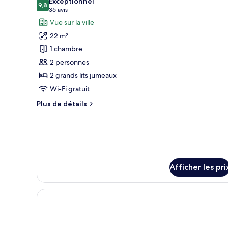
Exceptionnel
les
9,8
9,8 sur 10
(36 avis)
36 avis
photos
Vue sur la ville
pour
22 m²
ce
1 chambre
type
2 personnes
de
2 grands lits jumeaux
chambre :
Chambre
Wi-Fi gratuit
Supérieure
Plus
Plus de détails
de
détails
pour
Chambre
Supérieure
Afficher les pri