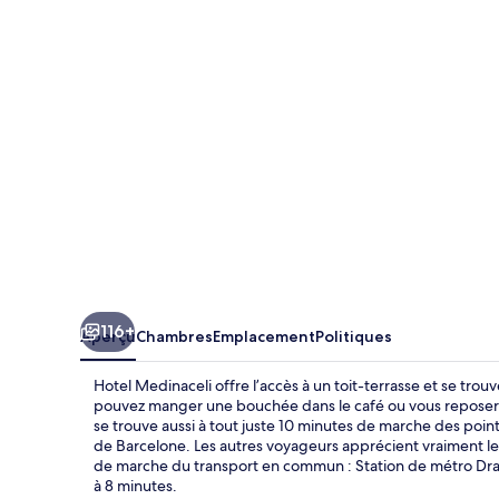
Medinaceli
116+
Aperçu
Chambres
Emplacement
Politiques
Hotel Medinaceli offre l’accès à un toit-terrasse et se tro
pouvez manger une bouchée dans le café ou vous reposer en
se trouve aussi à tout juste 10 minutes de marche des points
de Barcelone. Les autres voyageurs apprécient vraiment l
de marche du transport en commun : Station de métro Dras
à 8 minutes.