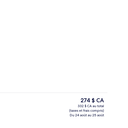
’hébergement
Façade de l’hébergement
Le
274 $ CA
prix
332 $ CA au total
actuel
(taxes et frais compris)
Buffet déjeuner servi tous les jours 
est
Du 24 août au 25 août
de 274 $ CA