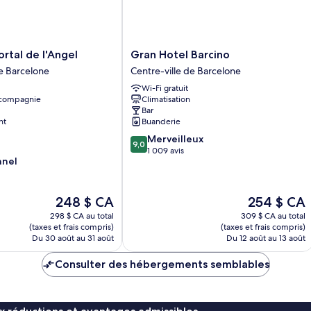
Gran
ortal de l'Angel
Gran Hotel Barcino
Hotel
de Barcelone
Centre-ville de Barcelone
Barcino
Wi-Fi gratuit
Centre-
 compagnie
Climatisation
ville
Bar
de
nt
Buanderie
Barcelone
9.0
Merveilleux
9,0
sur
1 009 avis
nnel
10,
Merveilleux,
1 009 avis
Le
Le
248 $ CA
254 $ CA
prix
prix
298 $ CA au total
309 $ CA au total
est
est
(taxes et frais compris)
(taxes et frais compris)
de
de
Du 30 août au 31 août
Du 12 août au 13 août
248 $ CA
254 $ CA
Consulter des hébergements semblables