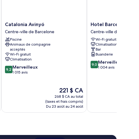
Catalonia
Hotel
Catalonia Avinyó
Hotel Barcelona Colo
Avinyó
Barcelona
Centre-ville de Barcelone
Centre-ville de Barcelon
Centre-
Colonial
Piscine
Wi-Fi gratuit
ville
Centre-
Animaux de compagnie
Climatisation
de
ville
acceptés
Bar
Barcelone
de
Wi-Fi gratuit
Buanderie
Barcelone
Climatisation
9.0
Merveilleux
9,0
9.2
Merveilleux
sur
1 004 avis
9,2
sur
1 015 avis
10,
10,
Merveilleux,
Merveilleux,
1 004 avis
1 015 avis
Le
221 $ CA
prix
268 $ CA au total
est
(taxes et frais compris)
(taxe
de
Du 23 août au 24 août
Du 
221 $ CA