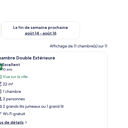
n de semaine août 7 - août 9
Vérifier la disponibilité pour la fin de semaine prochaine août 
La fin de semaine prochaine
août 14 - août 16
Affichage de 11 chambre(s) sur 11
ideaux.
 un bureau, une chaise et un miroir.
fficher
Chambre Double Extérieure | Couette en duvet
15
hambre Double Extérieure
outes
Excellent
s
8
8,8 sur 10
(10 avis)
10 avis
hotos
Vue sur la ville
our
22 m²
e
1 chambre
ype
2 personnes
e
2 grands lits jumeaux ou 1 grand lit
hambre :
hambre
Wi-Fi gratuit
ouble
us
us de détails
xtérieure
e