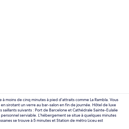
Façade de l
uve à moins de cinq minutes à pied d’attraits comme La Rambla. Vous
 sirotant un verre au bar-salon en fin de journée. Hôtel de luxe
 saillants suivants : Port de Barcelone et Cathédrale Sainte-Eulalie
Réception
e personnel serviable. L’hébergement se situe à quelques minutes
sanes se trouve à 5 minutes et Station de métro Liceu est