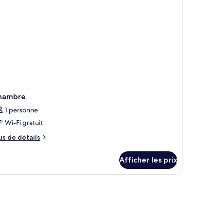
hambre
1 personne
Wi-Fi gratuit
us
us de détails
e
tails
Afficher les prix
ur
hambre
t, bureau