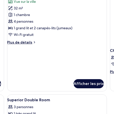
Vue sur la ville
les
32 m²
photos
pour
1 chambre
ce
4 personnes
type
1 grand lit et 2 canapés-lits (jumeaux)
de
Wi-Fi gratuit
chambre :
Plus
Plus de détails
Chambre
de
Familiale
C
détails
Supérieure
pour
Chambre
Familiale
Supérieure
Pl
Pl
d
dé
x
Afficher les prix
po
C
Afficher
Couette en duvet, minibar, coffre-for
5
Superior Double Room
toutes
3 personnes
les
1 très grand lit