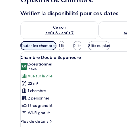
v
o
Vérifiez la disponibilité pour ces dates
y
a
Vérifier la disponibilité pour ce soir août 6 - août 7
Vérifier la di
g
Ce soir
e
août 6 - août 7
a
u
r
Filtres
s
Toutes les chambres
1 lit
2 lits
3 lits ou plus
disponibles
Afficher
Une chambre d’hôtel avec un gr
pour
11
Chambre Double Supérieure
toutes
les
Exceptionnel
les
9,8
chambres
9,8 sur 10
(17 avis)
17 avis
photos
Vue sur la ville
pour
22 m²
ce
1 chambre
type
2 personnes
de
1 très grand lit
chambre :
Chambre
Wi-Fi gratuit
Double
Plus
Plus de détails
Supérieure
de