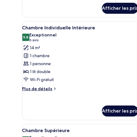
détails
Afficher les pri
pour
Chambre
Double
Afficher
Une chambre d’hôtel avec un gr
4
Supérieure
Chambre Individuelle Intérieure
toutes
Exceptionnel
les
9,8
9,8 sur 10
(6 avis)
6 avis
photos
14 m²
pour
1 chambre
ce
1 personne
type
1 lit double
de
Wi-Fi gratuit
chambre :
Chambre
Plus
Plus de détails
Individuelle
de
détails
Intérieure
pour
Chambre
Afficher les pri
Individuelle
Intérieure
Afficher
Une chambre d’hôtel avec un gra
17
Chambre Supérieure
toutes