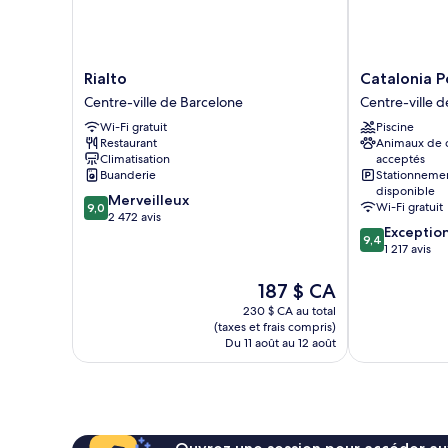
Rialto
Catalonia
Rialto
Catalonia P
Centre-
Portal
Centre-ville de Barcelone
Centre-ville 
ville
de
Wi-Fi gratuit
Piscine
de
l'Angel
Restaurant
Animaux de
Barcelone
Centre-
Climatisation
acceptés
ville
Buanderie
Stationneme
de
disponible
9.0
Merveilleux
Barcelone
Wi-Fi gratuit
9,0
sur
2 472 avis
9.4
Exceptio
10,
9,4
sur
1 217 avis
Merveilleux,
10,
2 472 avis
Exceptionnel,
Le
187 $ CA
1 217 avis
prix
230 $ CA au total
est
(taxes et frais compris)
de
Du 11 août au 12 août
187 $ CA