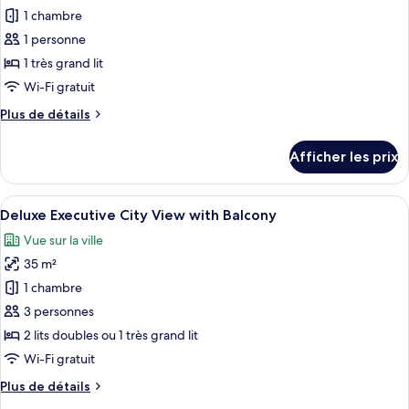
1 chambre
photos
pour
1 personne
ce
1 très grand lit
type
Wi-Fi gratuit
de
Plus
Plus de détails
chambre :
de
Chambre
détails
Afficher les prix
pour
Deluxe
Chambre
double
Deluxe
Afficher
Minibar, coffre-fort, bureau
pour
5
double
Deluxe Executive City View with Balcony
toutes
1
pour
Vue sur la ville
1
les
personne
personne
35 m²
photos
pour
1 chambre
ce
3 personnes
type
2 lits doubles ou 1 très grand lit
de
Wi-Fi gratuit
chambre :
Plus
Plus de détails
Deluxe
de