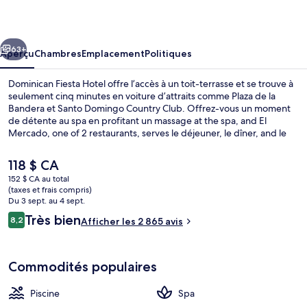
Fiesta
Hotel
cédent
Suivant
63+
Aperçu
Chambres
Emplacement
Politiques
Dominican Fiesta Hotel offre l’accès à un toit-terrasse et se trouve à
seulement cinq minutes en voiture d’attraits comme Plaza de la
Bandera et Santo Domingo Country Club. Offrez-vous un moment
de détente au spa en profitant un massage at the spa, and El
Mercado, one of 2 restaurants, serves le déjeuner, le dîner, and le
souper. Parmi les autres points saillants figurent 2 piscines
extérieures, un bar attenant à la piscine et un centre
Le
118 $ CA
d’entraînement. Les autres voyageurs apprécient vraiment le
prix
152 $ CA au total
personnel serviable et le déjeuner.
actuel
(taxes et frais compris)
Bar-salon de foyer
est
Du 3 sept. au 4 sept.
de 118 $ CA
Avis
Très bien
8,2
Afficher les 2 865 avis
8,2 sur 10 –
Commodités populaires
Piscine
Spa