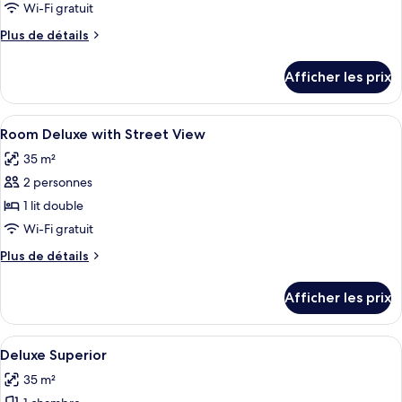
ce
Wi-Fi gratuit
type
Plus
Plus de détails
de
de
chambre :
détails
Afficher les prix
pour
Chambre
Chambre
Afficher
Minibar, coffre-fort, bureau
4
Room Deluxe with Street View
toutes
35 m²
les
2 personnes
photos
pour
1 lit double
ce
Wi-Fi gratuit
type
Plus
Plus de détails
de
de
chambre :
détails
Afficher les prix
pour
Room
Room
Deluxe
Deluxe
Afficher
Une chambre d’hôtel avec deux lits, un
with
5
with
Deluxe Superior
toutes
Street
Street
35 m²
View
les
View