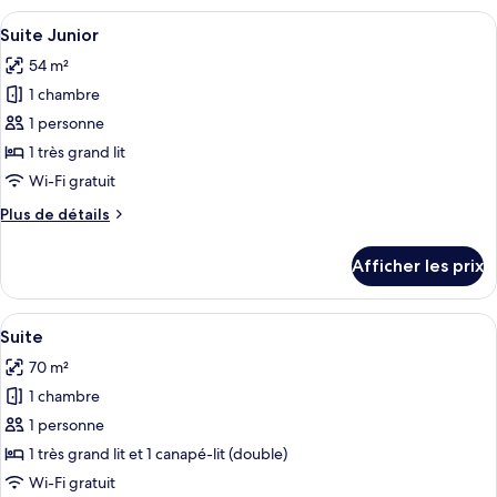
exécutive
Afficher
Une chambre d’hôtel comprenant un lit
5
double
Suite Junior
toutes
54 m²
les
1 chambre
photos
pour
1 personne
ce
1 très grand lit
type
Wi-Fi gratuit
de
Plus
Plus de détails
chambre :
de
Suite
détails
Afficher les prix
pour
Junior
Suite
Junior
Afficher
Une chambre d’hôtel moderne avec un g
6
Suite
toutes
70 m²
les
1 chambre
photos
pour
1 personne
ce
1 très grand lit et 1 canapé-lit (double)
type
Wi-Fi gratuit