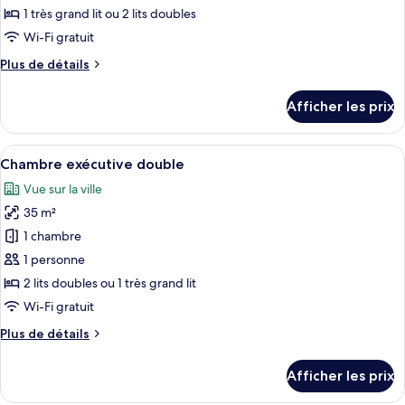
ce
1 très grand lit ou 2 lits doubles
type
Wi-Fi gratuit
de
Plus
Plus de détails
chambre :
de
Chambre
détails
Afficher les prix
pour
exécutive
Chambre
exécutive
Afficher
Minibar, coffre-fort, bureau
5
Chambre exécutive double
toutes
Vue sur la ville
les
35 m²
photos
pour
1 chambre
ce
1 personne
type
2 lits doubles ou 1 très grand lit
de
Wi-Fi gratuit
chambre :
Plus
Plus de détails
Chambre
de
exécutive
détails
Afficher les prix
double
pour
Chambre