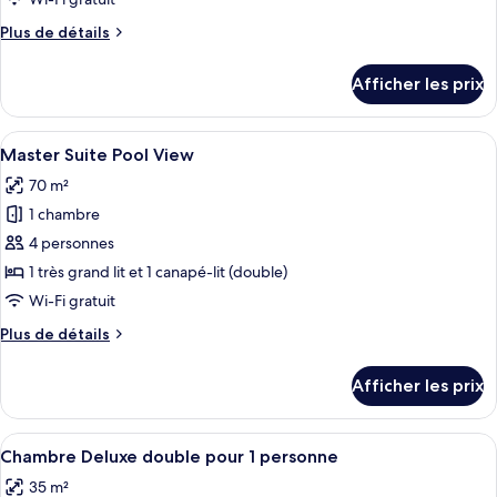
de
Plus
Plus de détails
chambre :
de
Executive
détails
Afficher les prix
pour
Executive
Afficher
Une chambre d’hôtel moderne avec un g
6
Master Suite Pool View
toutes
70 m²
les
1 chambre
photos
pour
4 personnes
ce
1 très grand lit et 1 canapé-lit (double)
type
Wi-Fi gratuit
de
Plus
Plus de détails
chambre :
de
Master
détails
Afficher les prix
pour
Suite
Master
Pool
Suite
Afficher
Une chambre d’hôtel avec deux lits, u
View
5
Pool
Chambre Deluxe double pour 1 personne
toutes
View
35 m²
les