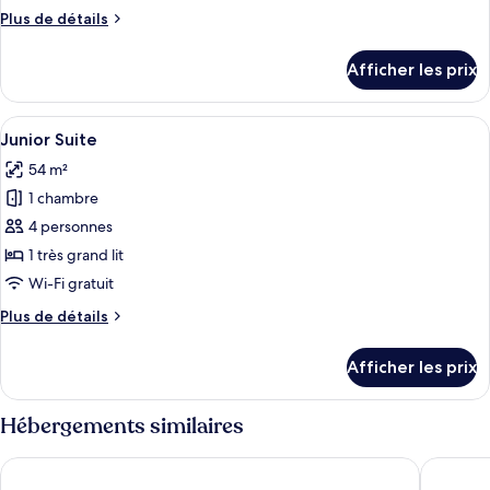
de
Plus
Plus de détails
chambre :
de
Suite
détails
Afficher les prix
pour
Suite
Afficher
Une chambre d’hôtel comprenant un lit
5
Junior Suite
toutes
54 m²
les
1 chambre
photos
pour
4 personnes
ce
1 très grand lit
type
Wi-Fi gratuit
de
Plus
Plus de détails
chambre :
de
Junior
détails
Afficher les prix
pour
Suite
Junior
Suite
Hébergements similaires
Barceló Santo Domingo
Cataloni