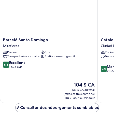
Barceló
Cataloni
Barceló Santo Domingo
Catalo
Santo
Santo
Miraflores
Ciudad U
Domingo
Doming
Piscine
Spa
Piscin
Miraflores
Ciudad
Transport aéroportuaire
Stationnement gratuit
Transp
Universi
8.8
Excellent
8,8
9.0
Mer
sur
1 524 avis
9,0
sur
2 064
10,
10,
Excellent,
Merveill
1 524 avis
Le
104 $ CA
2 064 av
prix
133 $ CA au total
est
(taxes et frais compris)
de
Du 21 août au 22 août
104 $ CA
Consulter des hébergements semblables