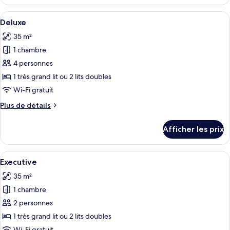
Chambre
vue
Deluxe,
Afficher
Une chambre d’hôtel avec deux lits, u
sur
5
vue
Deluxe
toutes
la
sur
35 m²
la
les
piscine
piscine
1 chambre
photos
pour
4 personnes
ce
1 très grand lit ou 2 lits doubles
type
Wi-Fi gratuit
de
Plus
Plus de détails
chambre :
de
Deluxe
détails
Afficher les prix
pour
Deluxe
Afficher
Une chambre d’hôtel avec un lit, un ca
5
Executive
toutes
35 m²
les
1 chambre
photos
pour
2 personnes
ce
1 très grand lit ou 2 lits doubles
type
Wi-Fi gratuit