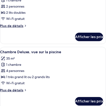
1 chambre
photos
pour
2 personnes
ce
2 lits doubles
type
Wi-Fi gratuit
de
Plus
Plus de détails
chambre :
de
Deluxe
détails
Afficher les prix
pour
Superior
Deluxe
Superior
Afficher
Un espace piscine sur le toit, compren
5
Chambre Deluxe, vue sur la piscine
toutes
35 m²
les
1 chambre
photos
pour
4 personnes
ce
1 très grand lit ou 2 grands lits
type
Wi-Fi gratuit
de
Plus
Plus de détails
chambre :
de
Chambre
détails
Afficher les prix
pour
Deluxe,