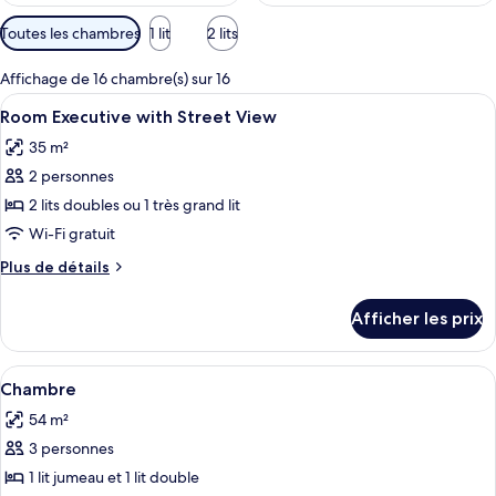
Filtres
Toutes les chambres
1 lit
2 lits
disponibles
pour
Affichage de 16 chambre(s) sur 16
les
Afficher
Minibar, coffre-fort, bureau
4
Room Executive with Street View
chambres
toutes
35 m²
les
2 personnes
photos
pour
2 lits doubles ou 1 très grand lit
ce
Wi-Fi gratuit
type
Plus
Plus de détails
de
de
chambre :
détails
Afficher les prix
pour
Room
Room
Executive
Executive
Afficher
Minibar, coffre-fort, bureau
with
4
with
Chambre
toutes
Street
Street
54 m²
View
les
View
3 personnes
photos
pour
1 lit jumeau et 1 lit double