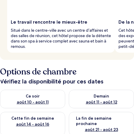
Le travail rencontre le mieux-être
De la 
Situé dans le centre-ville avec un centre d’affaires et
Cet hôte
des salles de réunion, cet hôtel propose de la détente
des expé
dans son spa à service complet avec sauna et bain à
peuvent
remous.
petit-dé
Options de chambre
Vérifiez la disponibilité pour ces dates
Vérifier la disponibilité pour ce soir août 10 - août 11
Vérifier la disponibilité pour 
Ce soir
Demain
août 10 - août 11
août 11 - août 12
Vérifier la disponibilité pour cette fin de semaine août 14 - aoû
Vérifier la disponibilité pour 
Cette fin de semaine
La fin de semaine
prochaine
août 14 - août 16
août 21 - août 23