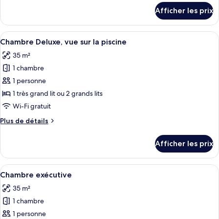
Executive
détails
Afficher les prix
City
pour
Deluxe
View
Executive
Afficher
Une chambre d’hôtel avec deux lits, un
with
5
City
Chambre Deluxe, vue sur la piscine
toutes
Balcony
View
35 m²
with
les
Balcony
1 chambre
photos
pour
1 personne
ce
1 très grand lit ou 2 grands lits
type
Wi-Fi gratuit
de
Plus
Plus de détails
chambre :
de
Chambre
détails
Afficher les prix
pour
Deluxe,
Chambre
vue
Deluxe,
Afficher
Une chambre d’hôtel avec un lit, un ca
sur
5
vue
Chambre exécutive
toutes
la
sur
35 m²
la
les
piscine
piscine
1 chambre
photos
pour
1 personne