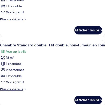
2 personnes
type
1 lit double
de
Wi-Fi gratuit
chambre :
Plus
Plus de détails
Chambre
de
Standard
détails
Afficher les prix
double,
pour
Chambre
1
Standard
Afficher
Une chambre d’hôtel équipée d’un lit, 
lit
10
double,
Chambre Standard double, 1 lit double, non-fumeur, en coin
toutes
double,
1
Vue sur la ville
lit
les
non-
double,
18 m²
photos
fumeur
non-
pour
1 chambre
fumeur
ce
2 personnes
type
1 lit double
de
Wi-Fi gratuit
chambre :
Plus
Plus de détails
Chambre
de
Standard
détails
Afficher les prix
double,
pour