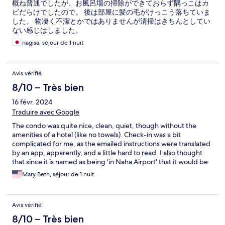
概ね普通でしたが、お風呂場の掃除ができておらず隅っこはカ
ビだらけでしたので。 後は部屋に髪の毛がけっこう落ちていま
した。 物凄く不潔とかではありませんが清掃はきちんとしてい
ない感じはしました。
nagisa, séjour de 1 nuit
Avis vérifié
8/10 – Très bien
16 févr. 2024
Traduire avec Google
The condo was quite nice, clean, quiet, though without the
amenities of a hotel (like no towels). Check-in was a bit
complicated for me, as the emailed instructions were translated
by an app, apparently, and a little hard to read. I also thought
that since it is named as being 'in Naha Airport' that it would be
in the airport or at least have transport options to get to the
Mary Beth, séjour de 1 nuit
airport, but it did not, so that got complicated. On the plus side,
there was a small family mart a couple blocks away for some
basic food needs and the condo had microwave and
Avis vérifié
refrigerator.
8/10 – Très bien