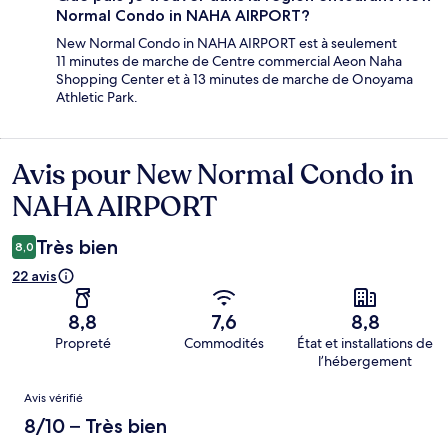
Normal Condo in NAHA AIRPORT?
New Normal Condo in NAHA AIRPORT est à seulement
11 minutes de marche de Centre commercial Aeon Naha
Shopping Center et à 13 minutes de marche de Onoyama
Athletic Park.
Avis pour New Normal Condo in
Avis
NAHA AIRPORT
Très bien
8,0
22 avis
8,8
7,6
8,8
Propreté
Commodités
État et installations de
l’hébergement
Avis
Avis vérifié
8/10 – Très bien