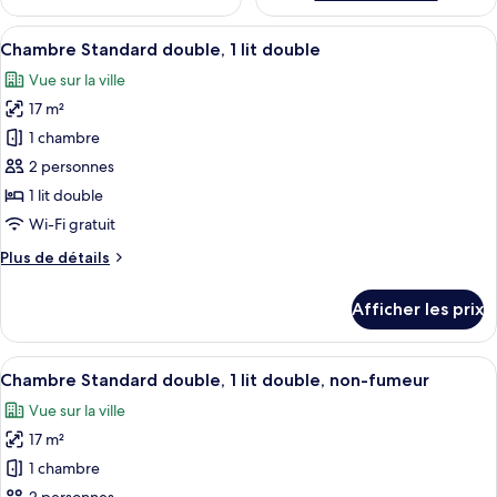
Afficher
Une chambre d’hôtel avec un lit, une pe
11
Chambre Standard double, 1 lit double
toutes
Vue sur la ville
les
17 m²
photos
pour
1 chambre
ce
2 personnes
type
1 lit double
de
Wi-Fi gratuit
chambre :
Plus
Plus de détails
Chambre
de
Standard
détails
Afficher les prix
double,
pour
Chambre
1
Standard
Afficher
Une chambre d’hôtel avec un lit, une p
lit
10
double,
Chambre Standard double, 1 lit double, non-fumeur
toutes
double
1
Vue sur la ville
lit
les
double
17 m²
photos
pour
1 chambre
ce