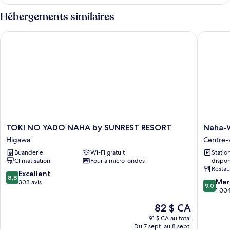
Chambre
1
Standard
Hébergements similaires
lit
double,
double,
1
TOKI NO YADO NAHA by SUNREST RESORT
Naha-We
lit
non-
double,
fumeur,
non-
en
fumeur,
coin
en
coin
TOKI
Naha-
TOKI NO YADO NAHA by SUNREST RESORT
Naha-W
NO
West
Higawa
Centre-v
YADO
Inn
Buanderie
Wi-Fi gratuit
Stati
NAHA
Centre-
Climatisation
Four à micro-ondes
dispon
by
ville
Restau
SUNREST
de
8.8
Excellent
8,8
9.0
RESORT
Naha
Mer
sur
303 avis
9,0
sur
Higawa
1 004
10,
10,
Excellent,
Le
82 $ CA
Merveill
303 avis
prix
1 004 av
91 $ CA au total
est
Du 7 sept. au 8 sept.