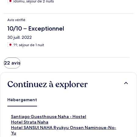
idomu, séjour de 2 nuits
Avis vérifié
10/10 – Exceptionnel
30 juill. 2022
??, séjour de 1 nuit
22 avis
Continuez à explorer
Hébergement
S
Santiago Guesthouse Naha - Hostel
a
H
Hotel Strata Naha
n
o
H
Hotel SANSUI NAHA Ryukyu Onsen Naminoue-No-
t
t
o
Yu