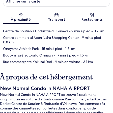
Afficher sur la carte
Carte
À proximité
Transport
Restaurants
Centre de Soutien à l'Industrie d'Okinawa
- 2 min à pied
- 0.2 km
Centre commercial Aeon Naha Shopping Center
- 9 min à pied
-
0.8 km
Onoyama Athletic Park
- 15 min à pied
- 1.3 km
Budokan préfectoral d'Okinawa
- 17 min à pied
- 1.5 km
Rue commerçante Kokusai Dori
- 9 min en voiture
- 3.1 km
À propos de cet hébergement
New Normal Condo in NAHA AIRPORT
New Normal Condo in NAHA AIRPORT se trouve à seulement
cinq minutes en voiture d’attraits comme Rue commerçante Kokusai
Dori et Centre de Soutien à l'Industrie d'Okinawa. Des commodités,
comme des cuisinettes sont offertes dans condos, en plus de
caractéristiques, comme des téléviseurs à écran plat et pantoufles.