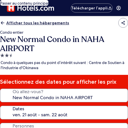
Passer au contenu principal
Télécharger l’appli
Afficher tous les hébergements
Condo entier
New Normal Condo in NAHA
AIRPORT
Hébergement
2.5 étoiles
Condo à quelques pas du point d’intérêt suivant : Centre de Soutien à
l'Industrie d'Okinawa
Sélectionnez des dates pour afficher les prix
Où allez-vous?
Dates
Personnes