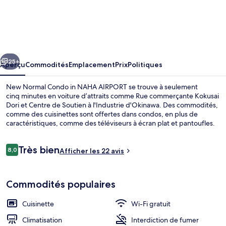
l’hébergement
New
Normal
Condo
cédent
Suivant
in
25+
Aperçu
Commodités
Emplacement
Prix
Politiques
NAHA
New Normal Condo in NAHA AIRPORT se trouve à seulement
AIRPORT
cinq minutes en voiture d’attraits comme Rue commerçante Kokusai
Dori et Centre de Soutien à l'Industrie d'Okinawa. Des commodités,
comme des cuisinettes sont offertes dans condos, en plus de
caractéristiques, comme des téléviseurs à écran plat et pantoufles.
L’hébergement se situe à quelques minutes de marche du transport
en commun : Station Oroku se trouve à 14 minutes.
Avis
Très bien
8,0
Afficher les 22 avis
8,0 sur 10 –
Extérieur
Commodités populaires
Cuisinette
Wi-Fi gratuit
Climatisation
Interdiction de fumer