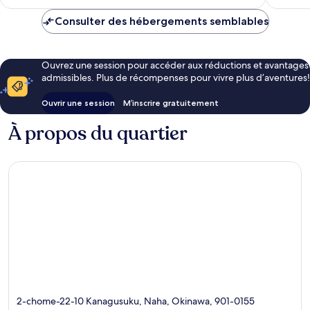
de
82 $ CA
Consulter des hébergements semblables
Ouvrez une session pour accéder aux réductions et avantages
admissibles. Plus de récompenses pour vivre plus d’aventures!
Ouvrir une session
M’inscrire gratuitement
À propos du quartier
2-chome-22-10 Kanagusuku, Naha, Okinawa, 901-0155