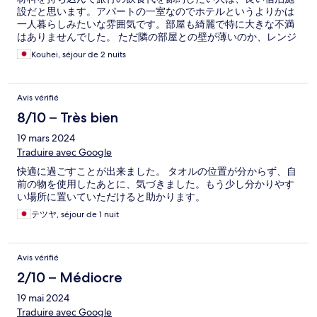
設だと思います。アパートの一室なのでホテルというよりかは
一人暮らしみたいな雰囲気です。部屋も綺麗で特に大きな不満
はありませんでした。 ただ隣の部屋との壁が薄いのか、レンジ
のチンの音や咳の音が聞こえるので、夜中はあまり大きな音は
Kouhei, séjour de 2 nuits
立たない方がいいかもしれません
Avis vérifié
8/10 – Très bien
19 mars 2024
Traduire avec Google
快適に過ごすことが出来ました。 タオルの位置が分からず、自
前の物を使用したあとに、気づきました。もう少し分かりやす
い場所に置いていただけると助かります。
テツヤ, séjour de 1 nuit
Avis vérifié
2/10 – Médiocre
19 mai 2024
Traduire avec Google