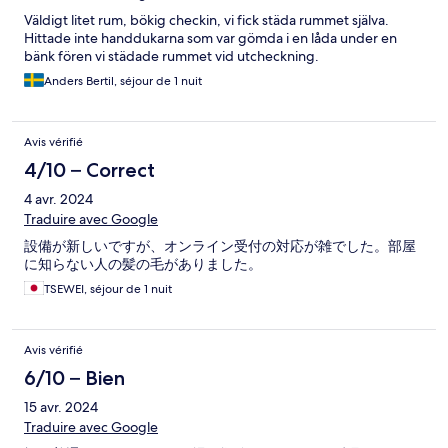
Väldigt litet rum, bökig checkin, vi fick städa rummet själva.
Hittade inte handdukarna som var gömda i en låda under en
bänk fören vi städade rummet vid utcheckning.
Anders Bertil, séjour de 1 nuit
Avis vérifié
4/10 – Correct
4 avr. 2024
Traduire avec Google
設備が新しいですが、オンライン受付の対応が雑でした。部屋
に知らない人の髪の毛がありました。
TSEWEI, séjour de 1 nuit
Avis vérifié
6/10 – Bien
15 avr. 2024
Traduire avec Google