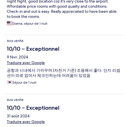
night flight, good location coz it's very close to the airport.
Affordable price rooms with good quality and conditions.
Check-in and out is easy. Really appreciated to have been able
to book the rooms.
Danna, séjour de 1 nuit
Avis vérifié
10/10 – Exceptionnel
9 févr. 2024
Traduire avec Google
공항과 시내에서 가까우며 (자전거 기준) 조용해서 좋다. 단지 리셉
션이 따로 없어서 체크인하는데 어려움이 있었음
Séjour de 1 nuit
Avis vérifié
10/10 – Exceptionnel
31 août 2024
Traduire avec Google