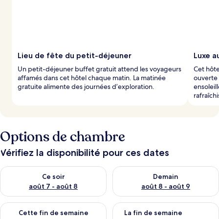
Lieu de fête du petit-déjeuner
Luxe au
Un petit-déjeuner buffet gratuit attend les voyageurs
Cet hôte
affamés dans cet hôtel chaque matin. La matinée
ouverte 
gratuite alimente des journées d’exploration.
ensoleil
rafraîch
Options de chambre
Vérifiez la disponibilité pour ces dates
Vérifier la disponibilité pour ce soir août 7 - août 8
Vérifier la disponibilité pour 
Ce soir
Demain
août 7 - août 8
août 8 - août 9
Vérifier la disponibilité pour cette fin de semaine août 7 - aoû
Vérifier la disponibilité pour 
Cette fin de semaine
La fin de semaine