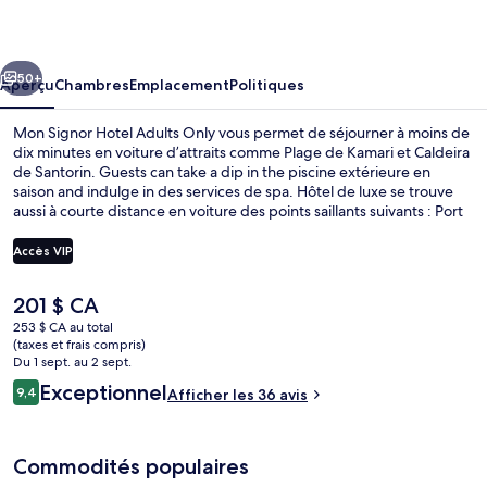
Signor
Hotel
cédent
Suivant
Adults
50+
Aperçu
Chambres
Emplacement
Politiques
Only
Mon Signor Hotel Adults Only vous permet de séjourner à moins de
dix minutes en voiture d’attraits comme Plage de Kamari et Caldeira
de Santorin. Guests can take a dip in the piscine extérieure en
saison and indulge in des services de spa. Hôtel de luxe se trouve
aussi à courte distance en voiture des points saillants suivants : Port
d'Athinios et Théra (vieille ville).
Accès VIP
Le
201 $ CA
Buffet déjeuner gratuit tous les jours
prix
253 $ CA au total
actuel
(taxes et frais compris)
est
Du 1 sept. au 2 sept.
de 201 $ CA
Avis
Exceptionnel
9,4
Afficher les 36 avis
9,4 sur 10 –
Commodités populaires