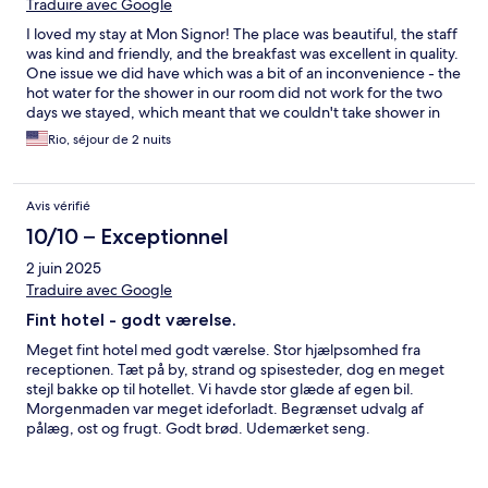
Traduire avec Google
I loved my stay at Mon Signor! The place was beautiful, the staff
was kind and friendly, and the breakfast was excellent in quality.
One issue we did have which was a bit of an inconvenience - the
hot water for the shower in our room did not work for the two
days we stayed, which meant that we couldn't take shower in
our room. However, the hotel staff arranged an access at
Rio, séjour de 2 nuits
another room that did have the hot water running so that we
could take shower at least once during our stay. Otherwise, our
stay at the hotel was excellent! Thanks to the Mon Signor staff.
Avis vérifié
10/10 – Exceptionnel
2 juin 2025
Traduire avec Google
Fint hotel - godt værelse.
Meget fint hotel med godt værelse. Stor hjælpsomhed fra
receptionen. Tæt på by, strand og spisesteder, dog en meget
stejl bakke op til hotellet. Vi havde stor glæde af egen bil.
Morgenmaden var meget ideforladt. Begrænset udvalg af
pålæg, ost og frugt. Godt brød. Udemærket seng.
Hovedpuderne var meget hårde og vi savner nu lidt mere end
et lagen, som udfører en dyne. 5 stjerner er lidt i overkanten, da
der ikke er muligt at købe andet en drikkevarer fra et køleskab.