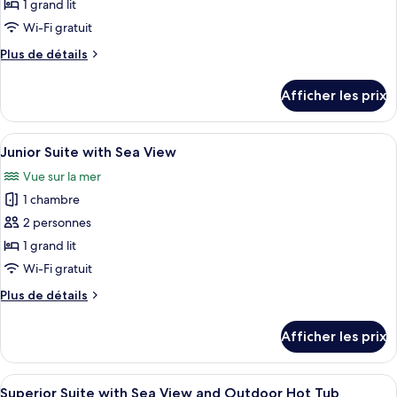
ce
1 grand lit
type
Wi-Fi gratuit
de
Plus
Plus de détails
chambre :
de
Deluxe
détails
Afficher les prix
pour
Suite
Deluxe
with
Suite
Afficher
Un balcon avec une table blanche et de
Sea
7
with
Junior Suite with Sea View
toutes
View
Sea
Vue sur la mer
View
les
and
and
1 chambre
photos
Outdoor
Outdoor
pour
2 personnes
Hot
Hot
ce
Tub
Tub
1 grand lit
type
Wi-Fi gratuit
de
Plus
Plus de détails
chambre :
de
Junior
détails
Afficher les prix
pour
Suite
Junior
with
Suite
Afficher
Une pièce avec vue sur la mer, une cha
Sea
9
with
Superior Suite with Sea View and Outdoor Hot Tub