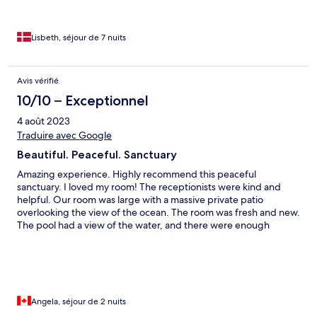
Vi savnede en bar, hvor der var lidt hygge.
Lisbeth, séjour de 7 nuits
Avis vérifié
10/10 – Exceptionnel
4 août 2023
Traduire avec Google
Beautiful. Peaceful. Sanctuary
Amazing experience. Highly recommend this peaceful
sanctuary. I loved my room! The receptionists were kind and
helpful. Our room was large with a massive private patio
overlooking the view of the ocean. The room was fresh and new.
The pool had a view of the water, and there were enough
tanning beds. Breakfast had lots of options. The beach was a 5-
minute walk, and the water was clear and clean. Lots of options
to eat and drink near by. We recommend the restaurant
Captain’s Corner, located 5 minutes away for authentic Greek
cuisine. Our only regret was not staying here longer. Thank you,
Angela and Nick
Angela, séjour de 2 nuits