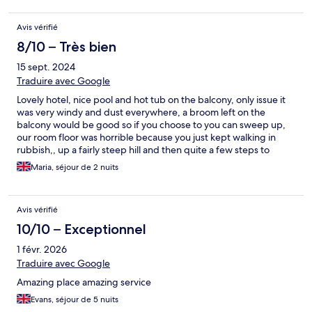
Avis vérifié
8/10 – Très bien
15 sept. 2024
Traduire avec Google
Lovely hotel, nice pool and hot tub on the balcony, only issue it
was very windy and dust everywhere, a broom left on the
balcony would be good so if you choose to you can sweep up,
our room floor was horrible because you just kept walking in
rubbish,, up a fairly steep hill and then quite a few steps to
rooms, breakfast was OK something for everyone, hot bacon
Maria, séjour de 2 nuits
and eggs, croissant ect No bar just a big fridge in reception with
water, beer, wine and a few soft drinks, no ice available which
seems a bit silly as there is a kitchen so ice should be available,
Avis vérifié
no food except breakfast so you have to walk down to kamari,
had a pleasant stay but probably won't stay again.
10/10 – Exceptionnel
1 févr. 2026
Traduire avec Google
Amazing place amazing service
Evans, séjour de 5 nuits