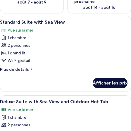
prochaine
août 7 - août 9
août 14 - août 16
Afficher
Une chambre à coucher moderne avec u
8
Standard Suite with Sea View
toutes
Vue sur la mer
les
1 chambre
photos
pour
2 personnes
ce
1 grand lit
type
Wi-Fi gratuit
de
Plus
Plus de détails
chambre :
de
Standard
détails
Afficher les prix
pour
Suite
Standard
with
Suite
Afficher
Un balcon avec vue sur la mer, des me
Sea
8
with
Deluxe Suite with Sea View and Outdoor Hot Tub
toutes
View
Sea
Vue sur la mer
View
les
1 chambre
photos
pour
2 personnes