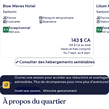
Blue
Lilium
Blue Waves Hotel
Lilium
Waves
Homes
Santorini
Santorin
Hotel
Santorin
Piscine
Transport aéroportuaire
Piscin
Santorini
Cuisinette
Buanderie
Statio
9.4
9.6
Exceptionnel
Exc
9,4
9,6
sur
sur
454 avis
137 a
10,
10,
Le
143 $ CA
Exceptionnel,
Exceptio
prix
454 avis
137 avis
165 $ CA au total
est
(taxes et frais compris)
de
Du 7 sept. au 8 sept.
143 $ CA
Consulter des hébergements semblables
Ouvrez une session pour accéder aux réductions et avantages
admissibles. Plus de récompenses pour vivre plus d’aventures!
Ouvrir une session
M’inscrire gratuitement
À propos du quartier