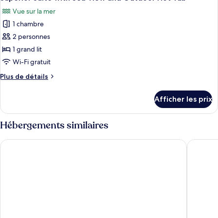
toutes
View
Sea
Vue sur la mer
View
les
1 chambre
photos
pour
2 personnes
ce
1 grand lit
type
Wi-Fi gratuit
de
Plus
Plus de détails
chambre :
de
Superior
détails
Afficher les prix
pour
Suite
Superior
with
Suite
Hébergements similaires
Sea
with
View
Sea
Blue Waves Hotel
Lilium 
View
and
and
Outdoor
Outdoor
Hot
Hot
Tub
Tub