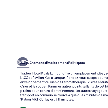
Kuala
Lumpur
57+
Aperçu
Chambres
Emplacement
Politiques
Traders Hotel Kuala Lumpur offre un emplacement idéal, se
KLCC et Pavilion Kuala Lumpur. Rendez-vous au spa pour vou
enveloppement ou bien de l’aromathérapie. Visitez ensuite 
dîner et le souper. Parmi les autres points saillants de cet h
piscine et un centre d’entraînement. Les autres voyageurs 
transport en commun se trouve à quelques minutes de marc
Station MRT Conlay est à 11 minutes.