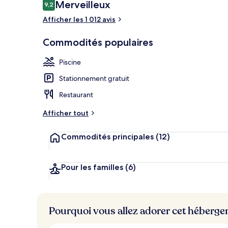
Avis
Merveilleux
9,2
9,2 sur 10 –
Vue depuis l
Afficher les 1 012 avis
Commodités populaires
Piscine
Stationnement gratuit
Restaurant
Afficher tout
Commodités principales
(12)
Pour les familles
(6)
Pourquoi vous allez adorer cet héberg