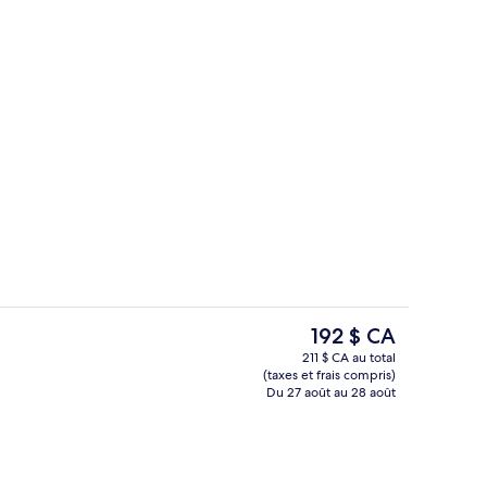
Bar sur le toit
hébergement
Le
192 $ CA
prix
211 $ CA au total
actuel
(taxes et frais compris)
tive, 1 très grand lit (Traders Club, Twin Towers View) | Literie hypoallergé
3 restaurants servant le déjeuner, le d
est
Du 27 août au 28 août
de 192 $ CA