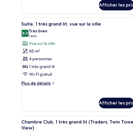
détails
1
Afficher les pri
pour
très
Chambre
grand
Deluxe,
Afficher
Une chambre d’hôtel avec un gra
10
1
lit
Suite, 1 très grand lit, vue sur la ville
toutes
très
(Twin
Très bien
grand
les
8,0
8,0 sur 10
(1 avis)
1 avis
Towers
lit
photos
Vue sur la ville
View)
(Twin
pour
Towers
65 m²
ce
View)
4 personnes
type
1 très grand lit
de
Wi-Fi gratuit
chambre :
Suite,
Plus
Plus de détails
1
de
détails
très
pour
grand
Afficher les pri
Suite,
lit,
1
très
vue
Afficher
Une chambre d’hôtel moderne dot
grand
8
Chambre Club, 1 très grand lit (Traders, Twin Towe
sur
toutes
lit,
View)
la
vue
les