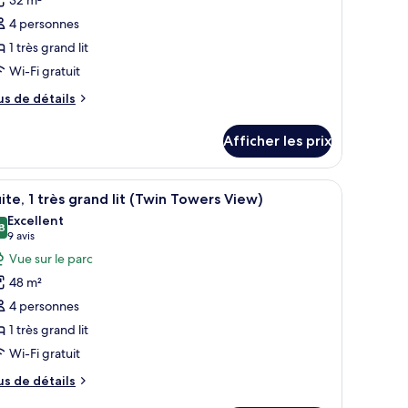
e
4 personnes
ype
1 très grand lit
e
Wi-Fi gratuit
hambre :
hambre
us
us de détails
eluxe,
e
tails
Afficher les prix
ur
rès
hambre
rand
luxe,
e sur de hauts immeubles.
n grand lit, d’un bureau avec une chaise, d’une télévision et offrant une vu
fficher
Une chambre d’hôtel moderne dotée d’un grand 
10
t,
ite, 1 très grand lit (Twin Towers View)
outes
ès
ue
Excellent
and
s
8
8,8 sur 10
(9 avis)
9 avis
ur
hotos
Vue sur le parc
e
our
r
rdin
48 m²
e
4 personnes
rdin
ype
1 très grand lit
e
Wi-Fi gratuit
hambre :
ite,
us
us de détails
e