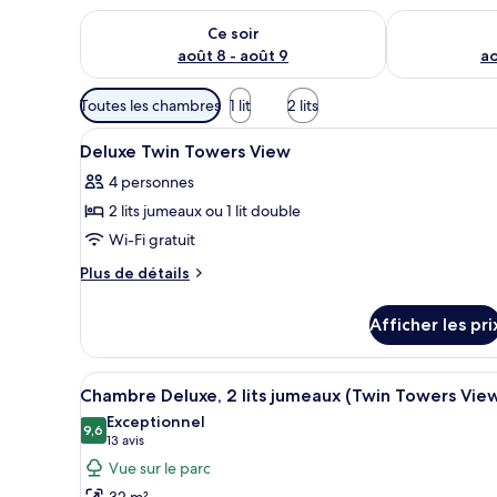
Vérifier la disponibilité pour ce soir août 8 - août 9
Vérifier la di
Ce soir
août 8 - août 9
ao
Filtres
Toutes les chambres
1 lit
2 lits
disponibles
Afficher
Literie hypoallergénique, couet
pour
9
Deluxe Twin Towers View
toutes
les
4 personnes
les
chambres
2 lits jumeaux ou 1 lit double
photos
pour
Wi-Fi gratuit
ce
Plus
Plus de détails
type
de
détails
de
Afficher les pri
pour
chambre :
Deluxe
Deluxe
Twin
Afficher
Une chambre d’hôtel moderne, d
9
Twin
Towers
Chambre Deluxe, 2 lits jumeaux (Twin Towers Vie
toutes
View
Towers
Exceptionnel
les
9,6
9,6 sur 10
(13 avis)
13 avis
View
photos
Vue sur le parc
pour
32 m²