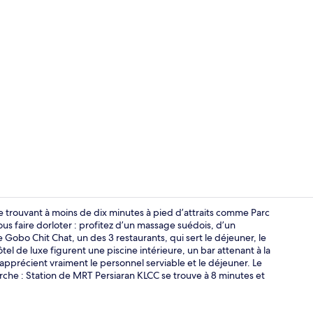
Vidéo de l’
 trouvant à moins de dix minutes à pied d’attraits comme Parc
s faire dorloter : profitez d’un massage suédois, d’un
Gobo Chit Chat, un des 3 restaurants, qui sert le déjeuner, le
Chambre exécu
ôtel de luxe figurent une piscine intérieure, un bar attenant à la
apprécient vraiment le personnel serviable et le déjeuner. Le
he : Station de MRT Persiaran KLCC se trouve à 8 minutes et