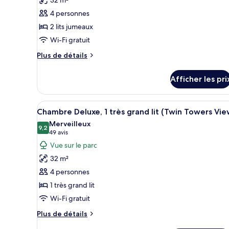
ce
4 personnes
type
2 lits jumeaux
de
Wi-Fi gratuit
chambre :
Chambre
Plus
Plus de détails
Deluxe,
de
détails
2
Afficher les pri
pour
lits
Chambre
jumeaux
Deluxe,
Afficher
Une chambre d’hôtel moderne, d
7
2
(Twin
Chambre Deluxe, 1 très grand lit (Twin Towers Vie
toutes
lits
Towers
Merveilleux
jumeaux
les
9,2
9,2 sur 10
(49 avis)
49 avis
View)
(Twin
photos
Vue sur le parc
Towers
pour
View)
32 m²
ce
4 personnes
type
1 très grand lit
de
Wi-Fi gratuit
chambre :
Chambre
Plus
Plus de détails
Deluxe,
de