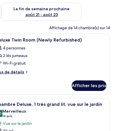
n de semaine août 14 - août 16
Vérifier la disponibilité pour la fin de semaine prochaine août
La fin de semaine prochaine
août 21 - août 23
Affichage de 14 chambre(s) sur 14
uvet, minibar, coffre-fort
fficher
Literie hypoallergénique, couette en duvet, mi
5
eluxe Twin Room (Newly Refurbished)
outes
4 personnes
s
2 lits jumeaux
hotos
our
Wi-Fi gratuit
e
us
us de détails
ype
e
tails
e
Afficher les prix
ur
hambre :
luxe
eluxe
in
e sur de hauts immeubles.
n grand lit, d’un bureau et d’une chaise. Une fenêtre offre une vue sur la vi
fficher
Une chambre d’hôtel moderne, dotée d’un gran
7
win
oom
ambre Deluxe, 1 très grand lit, vue sur le jardin
outes
ewly
oom
Merveilleux
furbished)
s
0
9,0 sur 10
(14 avis)
14 avis
Newly
hotos
efurbished)
Vue sur le jardin
our
32 m²