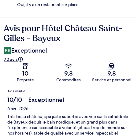
Oui, il y a un restaurant sur place.
Avis pour Hôtel Château Saint-
Avis
Gilles - Bayeux
Exceptionnel
9,8
72 avis
10
9,8
9,8
Propreté
Commodités
Service et personnel
Avis
Avis vérifié
10/10 – Exceptionnel
6 avr. 2026
Très beau château, spa juste superbe avec vue sur la cathédrale
de Bayeux depuis le bain nordique, et un grand plus dans
l’expérience car accessible à volonté (et pas trop de monde sur
nos horaires), table de qualité avec un service impeccable!