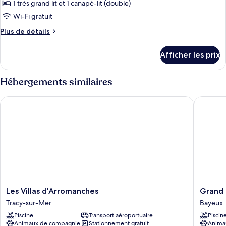
type
1 très grand lit et 1 canapé-lit (double)
de
Wi-Fi gratuit
chambre :
Plus
Plus de détails
Suite
de
–
détails
Afficher les prix
vue
pour
Suite
jardin
–
Hébergements similaires
avec
vue
accès
jardin
Les Villas d'Arromanches
Grand H
avec
au
accès
SPA
au
SPA
Les
Grand
Les Villas d'Arromanches
Grand 
Villas
Hôtel
Tracy-sur-Mer
Bayeux
d'Arromanches
du
Piscine
Transport aéroportuaire
Piscin
Tracy-
Luxemb
Animaux de compagnie
Stationnement gratuit
Anima
sur-
&