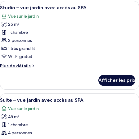
Deluxe
Afficher
Une chambre d’hôtel avec un lit, deux c
jardin
4
–
Studio – vue jardin avec accès au SPA
toutes
avec
vue
Vue sur le jardin
jardin
les
accès
avec
25 m²
photos
au
accès
pour
SPA
1 chambre
au
ce
SPA
2 personnes
type
1 très grand lit
de
Wi-Fi gratuit
chambre :
Plus
Plus de détails
Studio
de
–
détails
Afficher les prix
vue
pour
Studio
jardin
–
Afficher
Une chambre d’hôtel avec un lit, un pi
avec
11
vue
Suite – vue jardin avec accès au SPA
toutes
accès
jardin
Vue sur le jardin
avec
les
au
accès
45 m²
photos
SPA
au
pour
1 chambre
SPA
ce
4 personnes