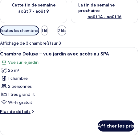
Vérifier la disponibilité pour cette fin de semaine août 7 - aoû
Vérifier la disponibilité pour 
Cette fin de semaine
La fin de semaine
prochaine
août 7 - août 9
août 14 - août 16
Filtres
Toutes les chambres
1 lit
2 lits
disponibles
pour
Affichage de 3 chambre(s) sur 3
les
Afficher
Une chambre d’hôtel avec un grand lit,
9
Chambre Deluxe – vue jardin avec accès au SPA
chambres
toutes
Vue sur le jardin
les
25 m²
photos
pour
1 chambre
ce
2 personnes
type
1 très grand lit
de
Wi-Fi gratuit
chambre :
Plus
Plus de détails
Chambre
de
Deluxe
détails
Afficher les prix
–
pour
Chambre
vue