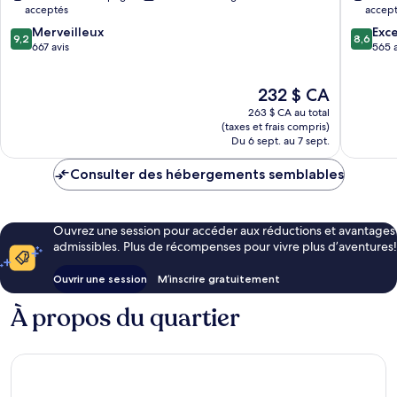
acceptés
accep
Mer
Spa
9.2
8.6
Merveilleux
Bayeux
Exce
9,2
8,6
sur
sur
667 avis
565 a
10,
10,
Merveilleux,
Excellen
Le
232 $ CA
667 avis
565 avis
prix
263 $ CA au total
est
(taxes et frais compris)
de
Du 6 sept. au 7 sept.
232 $ CA
Consulter des hébergements semblables
Ouvrez une session pour accéder aux réductions et avantages
admissibles. Plus de récompenses pour vivre plus d’aventures!
Ouvrir une session
M’inscrire gratuitement
À propos du quartier