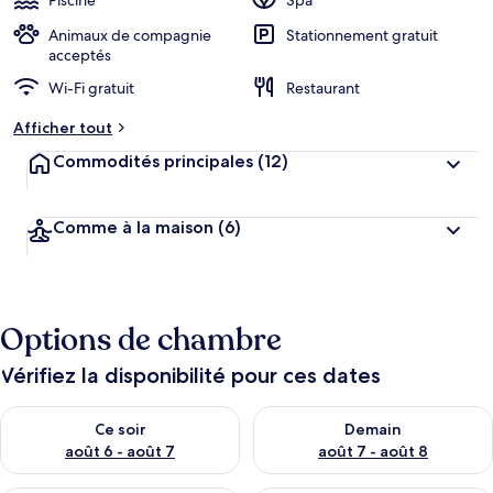
Piscine
Spa
e
n
Animaux de compagnie
Stationnement gratuit
acceptés
n
Wi-Fi gratuit
Restaurant
o
t
Afficher tout
é
Commodités principales
(12)
p
a
r
Comme à la maison
(6)
l
e
s
Options de chambre
v
o
y
Vérifiez la disponibilité pour ces dates
a
g
Vérifier la disponibilité pour ce soir août 6 - août 7
Vérifier la disponibilité pour 
Ce soir
Demain
e
u
août 6 - août 7
août 7 - août 8
r
s