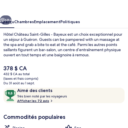
Château
Saint-
cédent
Suivant
Gilles
68+
Aperçu
Chambres
Emplacement
Politiques
-
Hôtel Château Saint-Gilles - Bayeux est un choix exceptionnel pour
Bayeux
un séjour à Guéron. Guests can be pampered with un massage at
the spa and grab a bite to eat at the café. Parmi les autres points
saillants figurent un bar-salon, un centre d’entraînement physique
ouvert en tout temps et une baignoire à remous.
Le
378 $ CA
prix
432 $ CA au total
actuel
(taxes et frais compris)
Façade de l’hébergement
est
Du 31 août au 1 sept.
de 378 $ CA
Avis
9,8
Aimé des clients
T
sur
Très bien noté par les voyageurs
r
Afficher les 72 avis
10,
è
Aimé
s
des
Commodités populaires
clients
b
i