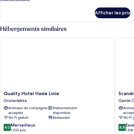
chambre :
de
Suite
détails
Afficher les prix
pour
Junior,
Suite
terrasse
Junior,
Hébergements similaires
terrasse
Quality Hotel Hasle Linie
Scandic 
Quality
Scandic
Quality Hotel Hasle Linie
Scandi
Hotel
Helsfyr
Grünerløkka
Gamle O
Hasle
Gamle
Animaux de compagnie
Stationnement
Anima
Linie
Oslo
acceptés
disponible
accep
Grünerløkka
Wi-Fi gratuit
Restaurant
Wi-Fi 
9.0
8.8
Merveilleux
Exce
9,0
8,8
sur
sur
1 010 avis
1 518