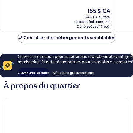
10,
10,
Merveilleux,
Excellen
Le
155 $ CA
1 010 avis
1 518 avi
prix
174 $ CA au total
est
(taxes et frais compris)
de
Du 16 août au 17 août
155 $ CA
Consulter des hébergements semblables
Ouvrez une session pour accéder aux réductions et avantages
admissibles. Plus de récompenses pour vivre plus d’aventures!
Ouvrir une session
M’inscrire gratuitement
À propos du quartier