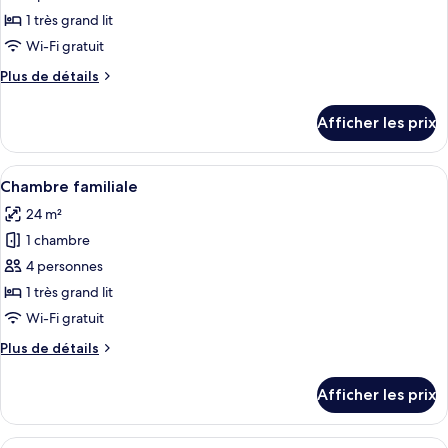
ce
1 très grand lit
type
Wi-Fi gratuit
de
Plus
Plus de détails
chambre :
de
Chambre
détails
Afficher les prix
pour
supérieure
Chambre
supérieure
Afficher
Une chambre d’hôtel avec un grand lit,
5
Chambre familiale
toutes
24 m²
les
1 chambre
photos
pour
4 personnes
ce
1 très grand lit
type
Wi-Fi gratuit
de
Plus
Plus de détails
chambre :
de
Chambre
détails
Afficher les prix
pour
familiale
Chambre
familiale
Afficher
Une chambre d’hôtel avec un grand lit,