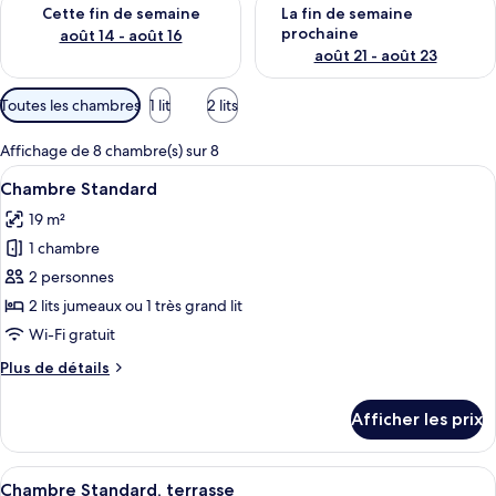
Vérifier la disponibilité pour cette fin de semaine août 14 - aoû
Vérifier la disponibilité pour 
Cette fin de semaine
La fin de semaine
prochaine
août 14 - août 16
août 21 - août 23
Filtres
Toutes les chambres
1 lit
2 lits
disponibles
pour
Affichage de 8 chambre(s) sur 8
les
Afficher
Une chambre d’hôtel avec un grand lit
4
Chambre Standard
chambres
toutes
19 m²
les
1 chambre
photos
pour
2 personnes
ce
2 lits jumeaux ou 1 très grand lit
type
Wi-Fi gratuit
de
Plus
Plus de détails
chambre :
de
Chambre
détails
Afficher les prix
pour
Standard
Chambre
Standard
Afficher
Une chambre d’hôtel avec un grand lit
4
Chambre Standard, terrasse