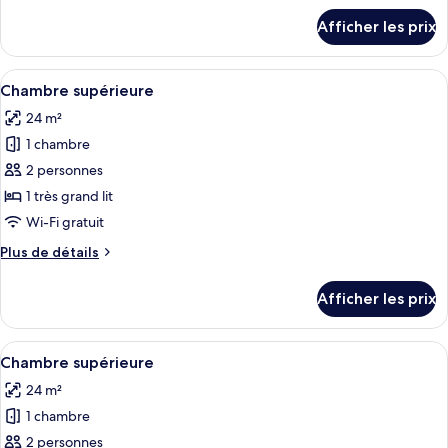
Chambre
détails
Afficher les prix
pour
Standard
Chambre
Standard
Afficher
Une chambre d’hôtel comprenant un li
5
Chambre supérieure
toutes
24 m²
les
1 chambre
photos
pour
2 personnes
ce
1 très grand lit
type
Wi-Fi gratuit
de
Plus
Plus de détails
chambre :
de
Chambre
détails
Afficher les prix
pour
supérieure
Chambre
supérieure
Afficher
Une chambre d’hôtel comprenant un li
5
Chambre supérieure
toutes
24 m²
les
1 chambre
photos
pour
2 personnes