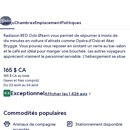
RED
Oslo
cédent
Suivant
Økern
65+
Aperçu
Chambres
Emplacement
Politiques
Radisson RED Oslo Økern vous permet de séjourner à moins de
dix minutes en voiture d’attraits comme Opéra d'Oslo et Aker
Brygge. Vous pouvez vous reposer en sirotant un verre au bar-salon
et le café est idéal pour manger une bouchée. Les autres voyageurs
apprécient vraiment le personnel serviable. L’hébergement se situe
à quelques minutes de marche du transport en commun : Station de
métro d'Økern se trouve à 6 minutes et Station T-Bane Okern est
Le
165 $ CA
à 9 minutes.
prix
185 $ CA au total
actuel
(taxes et frais compris)
Bar (sur place)
est
Du 23 août au 24 août
de 165 $ CA
Avis
Exceptionnel
9,4
Afficher les 1 426 avis
9,4 sur 10 –
Commodités populaires
Animaux de compagnie
Stationnement disponible
acceptés