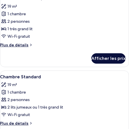
toutes
19 m²
les
1 chambre
photos
pour
2 personnes
ce
1 très grand lit
type
Wi-Fi gratuit
de
Plus
Plus de détails
chambre :
de
Chambre
détails
Afficher les prix
pour
Standard,
Chambre
terrasse
Standard,
Afficher
Une chambre d’hôtel avec un grand lit
4
terrasse
Chambre Standard
toutes
19 m²
les
1 chambre
photos
pour
2 personnes
ce
2 lits jumeaux ou 1 très grand lit
type
Wi-Fi gratuit
de
Plus
Plus de détails
chambre :
de