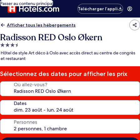
Passer au contenu principal
Télécharger l’appli
Afficher tous les hébergements
Radisson RED Oslo Økern
Hébergement
3.5 étoiles
Hôtel de style Art déco à Oslo avec accès direct au centre de congrès
et restaurant
Sélectionnez des dates pour afficher les prix
Où allez-vous?
Dates
Personnes