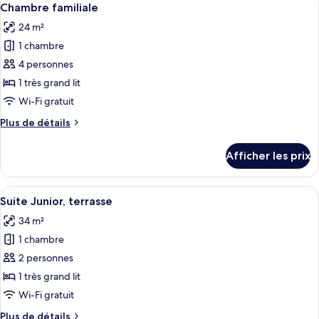
5
Chambre familiale
toutes
24 m²
les
1 chambre
photos
pour
4 personnes
ce
1 très grand lit
type
Wi-Fi gratuit
de
Plus
Plus de détails
chambre :
de
Chambre
détails
Afficher les prix
pour
familiale
Chambre
familiale
Afficher
Une chambre moderne avec un grand li
6
Suite Junior, terrasse
toutes
34 m²
les
1 chambre
photos
pour
2 personnes
ce
1 très grand lit
type
Wi-Fi gratuit
de
Plus
Plus de détails