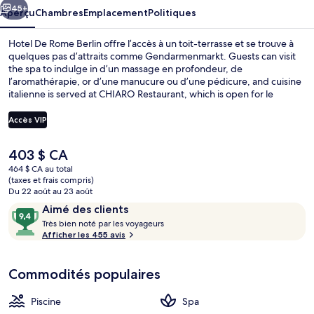
Berlin
45+
Aperçu
Chambres
Emplacement
Politiques
Hotel De Rome Berlin offre l’accès à un toit-terrasse et se trouve à
quelques pas d’attraits comme Gendarmenmarkt. Guests can visit
the spa to indulge in d’un massage en profondeur, de
l’aromathérapie, or d’une manucure ou d’une pédicure, and cuisine
italienne is served at CHIARO Restaurant, which is open for le
déjeuner, le dîner, and le souper. Parmi les autres points saillants de
hôtel de luxe, notons 2 bars-salons, une piscine intérieure et un
Accès VIP
centre d’entraînement physique ouvert en tout temps. Les autres
voyageurs adorent le personnel serviable. Le transport en commun
Le
403 $ CA
se trouve à quelques minutes de marche : Station de métro
Hall
prix
Französische Straße se trouve à 6 minutes et Unter den Linden
464 $ CA au total
actuel
(taxes et frais compris)
Station est à 6 minutes.
est
Du 22 août au 23 août
de 403 $ CA
Avis
9,4
Aimé des clients
T
sur
Très bien noté par les voyageurs
r
Afficher les 455 avis
10,
è
Aimé
s
des
Commodités populaires
clients
b
i
Piscine
Spa
e