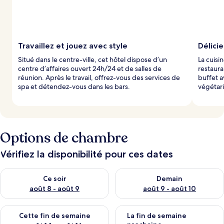
Travaillez et jouez avec style
Délici
Situé dans le centre-ville, cet hôtel dispose d’un
La cuisin
centre d’affaires ouvert 24h/24 et de salles de
restaura
réunion. Après le travail, offrez-vous des services de
buffet a
spa et détendez-vous dans les bars.
végétari
Options de chambre
Vérifiez la disponibilité pour ces dates
Vérifier la disponibilité pour ce soir août 8 - août 9
Vérifier la disponibilité pour 
Ce soir
Demain
août 8 - août 9
août 9 - août 10
Vérifier la disponibilité pour cette fin de semaine août 14 - aoû
Vérifier la disponibilité pour 
Cette fin de semaine
La fin de semaine