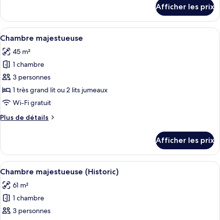
Suite
détails
Afficher les prix
pour
(Historic
Suite
Behren)
(Historic
Afficher
Une chambre d’hôtel avec un grand lit,
5
Behren)
Chambre majestueuse
toutes
45 m²
les
1 chambre
photos
pour
3 personnes
ce
1 très grand lit ou 2 lits jumeaux
type
Wi-Fi gratuit
de
Plus
Plus de détails
chambre :
de
Chambre
détails
Afficher les prix
pour
majestueuse
Chambre
majestueuse
Afficher
Une chambre d’hôtel dotée d’une grand
4
Chambre majestueuse (Historic)
toutes
61 m²
les
1 chambre
photos
pour
3 personnes