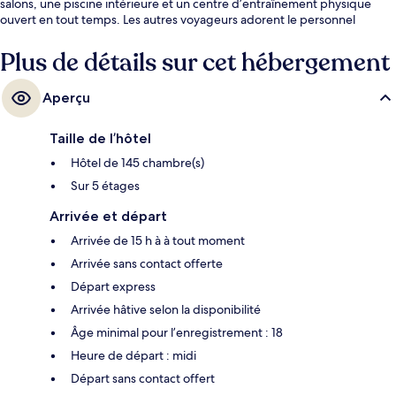
salons, une piscine intérieure et un centre d’entraînement physique
ouvert en tout temps. Les autres voyageurs adorent le personnel
serviable. Le transport en commun se trouve à quelques minutes de
marche : Station de métro Französische Straße se trouve à 6 minutes et
Plus de détails sur cet hébergement
Unter den Linden Station est à 6 minutes.
Aperçu
Taille de l’hôtel
Hôtel de 145 chambre(s)
Sur 5 étages
Arrivée et départ
Arrivée de 15 h à à tout moment
Arrivée sans contact offerte
Départ express
Arrivée hâtive selon la disponibilité
Âge minimal pour l’enregistrement : 18
Heure de départ : midi
Départ sans contact offert