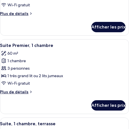
type
Wi-Fi gratuit
de
Plus
Plus de détails
chambre :
de
Chambre
détails
Afficher les prix
pour
majestueuse
Chambre
(Premier)
majestueuse
Afficher
Suite Premier, 1 chambre | Literie hypo
5
(Premier)
Suite Premier, 1 chambre
toutes
60 m²
les
1 chambre
photos
pour
3 personnes
ce
1 très grand lit ou 2 lits jumeaux
type
Wi-Fi gratuit
de
Plus
Plus de détails
chambre :
de
Suite
détails
Afficher les prix
pour
Premier,
Suite
1
Premier,
Afficher
Suite, 1 chambre, terrasse | Literie hy
chambre
4
1
Suite, 1 chambre, terrasse
toutes
chambre