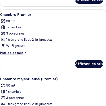
pour
Deluxe,
Chambre
balcon
Deluxe,
Afficher
Une chambre d’hôtel avec un grand lit
3
balcon
Chambre Premier
toutes
38 m²
les
1 chambre
photos
pour
3 personnes
ce
1 très grand lit ou 2 lits jumeaux
type
Wi-Fi gratuit
de
Plus
Plus de détails
chambre :
de
Chambre
détails
Afficher les prix
pour
Premier
Chambre
Premier
Afficher
Une chambre d’hôtel avec un grand lit
4
Chambre majestueuse (Premier)
toutes
50 m²
les
1 chambre
photos
pour
3 personnes
ce
1 très grand lit ou 2 lits jumeaux