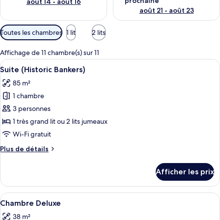
prochaine
août 14 - août 16
août 21 - août 23
Filtres
Toutes les chambres
1 lit
2 lits
disponibles
pour
Affichage de 11 chambre(s) sur 11
les
Afficher
Un salon spacieux avec un grand canap
4
Suite (Historic Bankers)
chambres
toutes
85 m²
les
1 chambre
photos
pour
3 personnes
ce
1 très grand lit ou 2 lits jumeaux
type
Wi-Fi gratuit
de
Plus
Plus de détails
chambre :
de
Suite
détails
Afficher les prix
pour
(Historic
Suite
Bankers)
(Historic
Afficher
Chambre Deluxe | Literie hypoallergén
5
Bankers)
Chambre Deluxe
toutes
38 m²