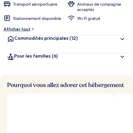
n
Transport aéroportuaire
Animaux de compagnie
acceptés
n
Stationnement disponible
Wi-Fi gratuit
o
t
Afficher tout
é
Commodités principales
(12)
p
a
r
Pour les familles
(6)
l
e
s
Pourquoi vous allez adorer cet hébergement
v
o
y
a
g
e
u
r
s