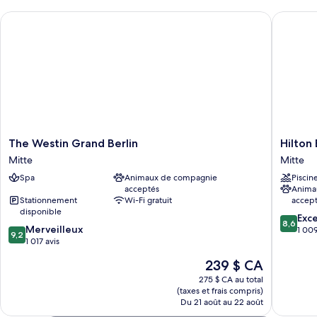
The Westin Grand Berlin
Hilton Be
The
Hilton
The Westin Grand Berlin
Hilton 
Westin
Berlin
Mitte
Mitte
Grand
Mitte
Spa
Animaux de compagnie
Piscin
Berlin
acceptés
Anima
Mitte
Stationnement
Wi-Fi gratuit
accep
disponible
8.6
Exce
8,6
9.2
Merveilleux
sur
1 009
9,2
sur
1 017 avis
10,
10,
Excellen
Le
239 $ CA
Merveilleux,
1 009 av
prix
1 017 avis
275 $ CA au total
est
(taxes et frais compris)
de
Du 21 août au 22 août
239 $ CA