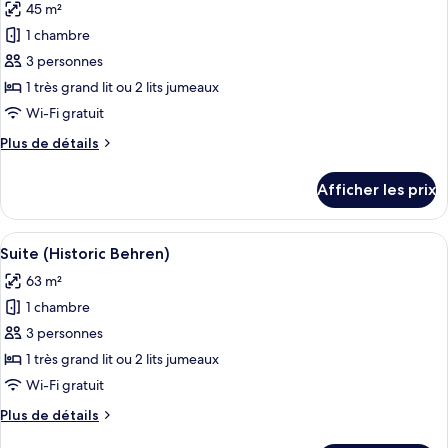
45 m²
les
1 chambre
photos
pour
3 personnes
ce
1 très grand lit ou 2 lits jumeaux
type
Wi-Fi gratuit
de
Plus
Plus de détails
chambre :
de
Suite,
détails
Afficher les prix
pour
1
Suite,
chambre,
1
Afficher
Une chambre d’hôtel avec un lit, des t
terrasse
4
chambre,
Suite (Historic Behren)
toutes
terrasse
63 m²
les
1 chambre
photos
pour
3 personnes
ce
1 très grand lit ou 2 lits jumeaux
type
Wi-Fi gratuit
de
Plus
Plus de détails
chambre :
de