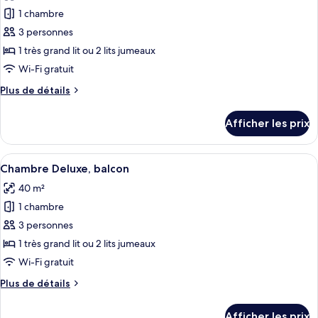
les
1 chambre
photos
pour
3 personnes
ce
1 très grand lit ou 2 lits jumeaux
type
Wi-Fi gratuit
de
Plus
Plus de détails
chambre :
de
Chambre
détails
Afficher les prix
pour
Deluxe
Chambre
Deluxe
Afficher
Literie hypoallergénique, minibar, cof
3
Chambre Deluxe, balcon
toutes
40 m²
les
1 chambre
photos
pour
3 personnes
ce
1 très grand lit ou 2 lits jumeaux
type
Wi-Fi gratuit
de
Plus
Plus de détails
chambre :
de
Chambre
détails
Afficher les prix