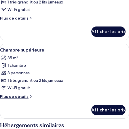
ce
1 très grand lit ou 2 lits jumeaux
type
Wi-Fi gratuit
de
Plus
Plus de détails
chambre :
de
Chambre
détails
Afficher les prix
pour
majestueuse
Chambre
(Historic)
majestueuse
Afficher
Une chambre d’hôtel avec un grand lit
4
(Historic)
Chambre supérieure
toutes
35 m²
les
1 chambre
photos
pour
3 personnes
ce
1 très grand lit ou 2 lits jumeaux
type
Wi-Fi gratuit
de
Plus
Plus de détails
chambre :
de
Chambre
détails
Afficher les prix
pour
supérieure
Chambre
supérieure
Hébergements similaires