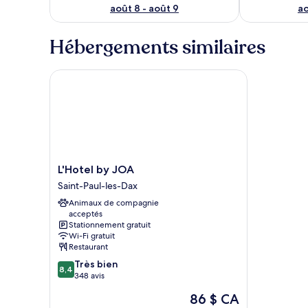
août 8 - août 9
ao
Hébergements similaires
L'Hotel by JOA
L'Hotel
L'Hotel by JOA
by
Saint-Paul-les-Dax
JOA
Animaux de compagnie
Saint-
acceptés
Paul-
Stationnement gratuit
les-
Wi-Fi gratuit
Dax
Restaurant
8.4
Très bien
8,4
sur
348 avis
10,
Le
86 $ CA
Très