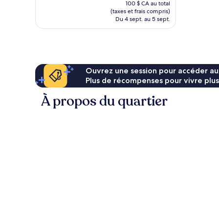
prix
bien,
100 $ CA au total
est
(taxes et frais compris)
348 avis
de
Du 4 sept. au 5 sept.
86 $ CA
Ouvrez une session pour accéder au
Plus de récompenses pour vivre plus
À propos du quartier