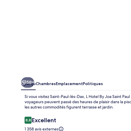
Hotel
By
Joa
Saint
Paul
Les
Dax
58+
Aperçu
Chambres
Emplacement
Politiques
Si vous visitez Saint-Paul-lès-Dax, L Hotel By Joa Saint Pa
voyageurs peuvent passé des heures de plaisir dans la pis
les autres commodités figurent terrasse et jardin.
Avis
Excellent
8,8
8,8 sur 10 –
1 358 avis externes