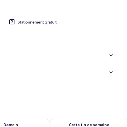
en plein air
Stationnement gratuit
sponibilité pour demain août 9 - août 10
Vérifier la disponibilité pour cette fi
Demain
Cette fin de semaine