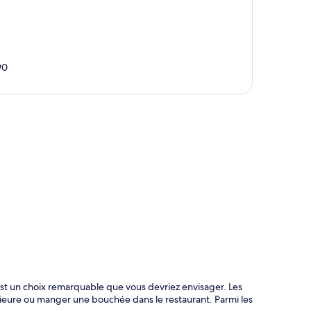
90
te
x est un choix remarquable que vous devriez envisager. Les
rieure ou manger une bouchée dans le restaurant. Parmi les