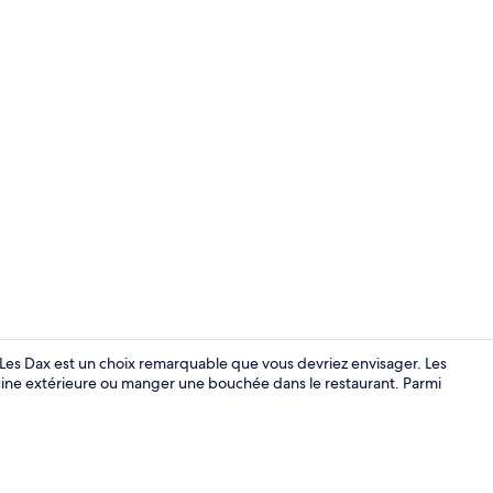
Restauratio
ul Les Dax est un choix remarquable que vous devriez envisager. Les
cine extérieure ou manger une bouchée dans le restaurant. Parmi
Salle de réu