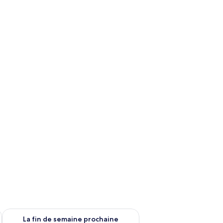
n de semaine août 14 - août 16
Vérifier la disponibilité pour la fin de semaine prochaine août
La fin de semaine prochaine