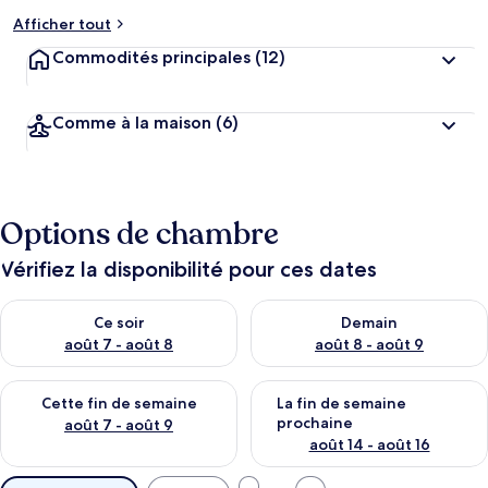
Afficher tout
Commodités principales
(12)
Comme à la maison
(6)
Options de chambre
Vérifiez la disponibilité pour ces dates
Vérifier la disponibilité pour ce soir août 7 - août 8
Vérifier la disponibilité pour 
Ce soir
Demain
août 7 - août 8
août 8 - août 9
Vérifier la disponibilité pour cette fin de semaine août 7 - aoû
Vérifier la disponibilité pour 
Cette fin de semaine
La fin de semaine
prochaine
août 7 - août 9
août 14 - août 16
Filtres