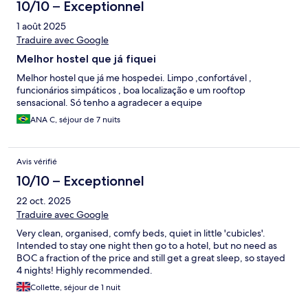
10/10 – Exceptionnel
1 août 2025
Traduire avec Google
Melhor hostel que já fiquei
Melhor hostel que já me hospedei. Limpo ,confortável ,
funcionários simpáticos , boa localização e um rooftop
sensacional. Só tenho a agradecer a equipe
ANA C, séjour de 7 nuits
Avis vérifié
10/10 – Exceptionnel
22 oct. 2025
Traduire avec Google
Very clean, organised, comfy beds, quiet in little 'cubicles'.
Intended to stay one night then go to a hotel, but no need as
BOC a fraction of the price and still get a great sleep, so stayed
4 nights! Highly recommended.
Collette, séjour de 1 nuit