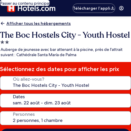
Passer au contenu principal
Télécharger l’appli
Afficher tous les hébergements
The Boc Hostels City - Youth Hostel
Hébergement
2.0 étoiles
Auberge de jeunesse avec bar attenant à la piscine, près de l'attrait
suivant : Cathédrale Santa María de Palma
Sélectionnez des dates pour afficher les prix
Où allez-vous?
Dates
Personnes