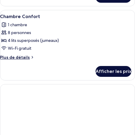
Chambre
Chambre
Confort
Confort
Afficher
Une salle de bain moderne avec un gr
1
Chambre Confort
toutes
1 chambre
les
8 personnes
photos
pour
4 lits superposés (jumeaux)
ce
Wi-Fi gratuit
type
Plus
Plus de détails
de
de
chambre :
détails
Afficher les prix
pour
Chambre
Chambre
Confort
Confort