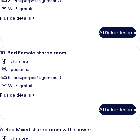
pour
3 lits superposés (jumeaux)
Shower
ce
Wi-Fi gratuit
type
Plus
Plus de détails
de
de
chambre :
détails
Afficher les prix
pour
6-
6-
Bed
Bed
Afficher
Une chambre avec des lits superposés,
Mixed
5
Mixed
10-Bed Female shared room
toutes
shared
shared
1 chambre
room
les
room
with
1 personne
photos
with
shower
pour
5 lits superposés (jumeaux)
shower
ce
Wi-Fi gratuit
type
Plus
Plus de détails
de
de
chambre :
détails
Afficher les prix
pour
10-
10-
Bed
Bed
Afficher
Un couloir doté d’étagères intégrées, d
Female
1
Female
6-Bed Mixed shared room with shower
toutes
shared
shared
1 chambre
room