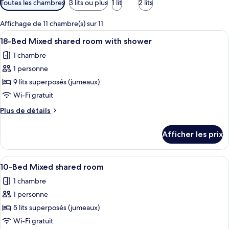
Toutes les chambres
3 lits ou plus
1 lit
2 lits
disponibles
pour
Affichage de 11 chambre(s) sur 11
les
Afficher
Un couloir étroit, avec des lits super
10
18-Bed Mixed shared room with shower
chambres
toutes
1 chambre
les
1 personne
photos
pour
9 lits superposés (jumeaux)
ce
Wi-Fi gratuit
type
Plus
Plus de détails
de
de
chambre :
détails
Afficher les prix
pour
18-
18-
Bed
Bed
Afficher
Une chambre avec des lits superposés à
Mixed
11
Mixed
10-Bed Mixed shared room
toutes
shared
shared
1 chambre
room
les
room
with
1 personne
photos
with
shower
pour
5 lits superposés (jumeaux)
shower
ce
Wi-Fi gratuit