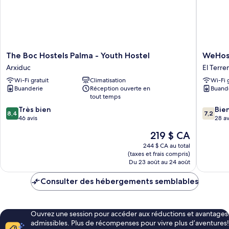
The
WeHost
The Boc Hostels Palma - Youth Hostel
WeHos
Boc
Palma
Arxiduc
El Terre
Hostels
El
Wi-Fi gratuit
Climatisation
Wi-Fi 
Palma
Terreno
Buanderie
Réception ouverte en
Buand
-
tout temps
Youth
8.4
7.2
Hostel
Très bien
Bie
8,4
7,2
sur
sur
Arxiduc
46 avis
28 av
10,
10,
Le
219 $ CA
Très
Bien,
prix
bien,
28 avis
244 $ CA au total
est
(taxes et frais compris)
46 avis
de
Du 23 août au 24 août
219 $ CA
Consulter des hébergements semblables
Ouvrez une session pour accéder aux réductions et avantages
admissibles. Plus de récompenses pour vivre plus d’aventures!