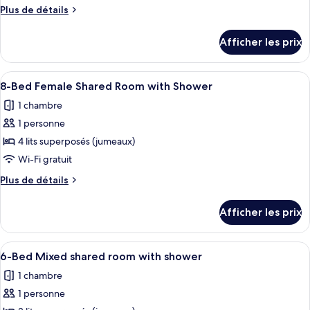
type
Plus
Plus de détails
de
de
chambre :
détails
Afficher les prix
pour
10-
10-
Bed
Bed
Afficher
Une salle de bain moderne avec un gr
Mixed
11
Mixed
8-Bed Female Shared Room with Shower
toutes
shared
shared
1 chambre
room
les
room
1 personne
photos
pour
4 lits superposés (jumeaux)
ce
Wi-Fi gratuit
type
Plus
Plus de détails
de
de
chambre :
détails
Afficher les prix
pour
8-
8-
Bed
Bed
Afficher
Une chambre avec des lits superposés, 
Female
10
Female
6-Bed Mixed shared room with shower
toutes
Shared
Shared
1 chambre
Room
les
Room
with
1 personne
photos
with
Shower