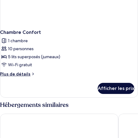
Chambre Confort
1 chambre
10 personnes
5 lits superposés (jumeaux)
Wi-Fi gratuit
Plus
Plus de détails
de
détails
Afficher les prix
pour
Chambre
Confort
Hébergements similaires
The Boc Hostels Palma - Youth Hostel
WeHoste