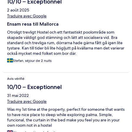
10/10 – Exceptionnel
2 août 2025
Traduire avec Google
Ensam resa till Mallorca
Otroligt trevligt Hostel och ett fantastiskt poolområde som
skapade väldigt god stämning och lätt att socialisera vid. Bra
standard och trevliga rum, dörrarna hade gärna fått gå igen lite
tystare. Kan till tider bli lite högljutt på kvällarna men det varierar
också mycket med folket som bor där.
Stefan, séjour de 2 nuits
Avis vérifié
10/10 – Exceptionnel
31 mai 2022
Traduire avec Google
Was my 1st time at the property, perfect for someone that wants
to have nice place to sleep while exploring palma. Simple,
funcional, the curtain in the bed make you feel you are in your
own room not in a hostel