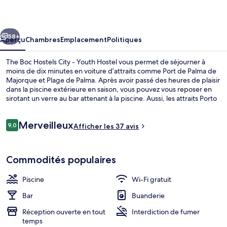
Boc
Hostels
cédent
Suivant
City
58+
Aperçu
Chambres
Emplacement
Politiques
-
The Boc Hostels City - Youth Hostel vous permet de séjourner à
Youth
moins de dix minutes en voiture d’attraits comme Port de Palma de
Majorque et Plage de Palma. Après avoir passé des heures de plaisir
Hostel
dans la piscine extérieure en saison, vous pouvez vous reposer en
sirotant un verre au bar attenant à la piscine. Aussi, les attraits Porto
Pi Centro Comercial et Cathédrale Santa María de Palma se trouvent
à courte distance en voiture. Le transport en commun se trouve à
Avis
Merveilleux
proximité : Station de métro Intermodal-Plaza de España est à
9,0
Afficher les 37 avis
9,0 sur 10 –
seulement 14 minutes à pied.
Terrasse/patio
Commodités populaires
Piscine
Wi-Fi gratuit
Bar
Buanderie
Réception ouverte en tout
Interdiction de fumer
temps