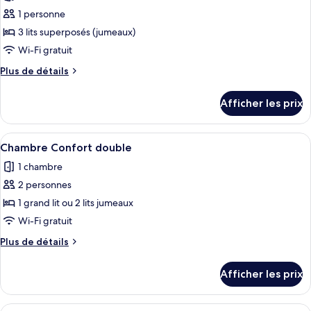
les
room
1 personne
photos
pour
3 lits superposés (jumeaux)
ce
Wi-Fi gratuit
type
Plus
Plus de détails
de
de
chambre :
détails
Afficher les prix
pour
6-
6-
Bed
Bed
Afficher
Un lit bien fait, avec du linge de lit b
Mixed
1
Mixed
Chambre Confort double
toutes
shared
shared
1 chambre
room
les
room
with
2 personnes
photos
with
shower
pour
1 grand lit ou 2 lits jumeaux
shower
ce
Wi-Fi gratuit
type
Plus
Plus de détails
de
de
chambre :
détails
Afficher les prix
pour
Chambre
Chambre
Confort
Confort
Afficher
Chambre Deluxe double | Système d’inso