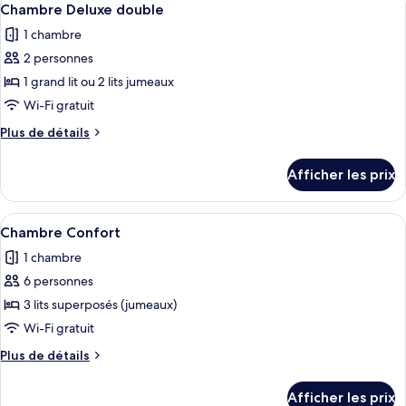
double
1
double
Chambre Deluxe double
toutes
1 chambre
les
2 personnes
photos
pour
1 grand lit ou 2 lits jumeaux
ce
Wi-Fi gratuit
type
Plus
Plus de détails
de
de
chambre :
détails
Afficher les prix
pour
Chambre
Chambre
Deluxe
Deluxe
Afficher
Un couloir doté d’étagères intégrées, d
double
1
double
Chambre Confort
toutes
1 chambre
les
6 personnes
photos
pour
3 lits superposés (jumeaux)
ce
Wi-Fi gratuit
type
Plus
Plus de détails
de
de
chambre :
détails
Afficher les prix
pour