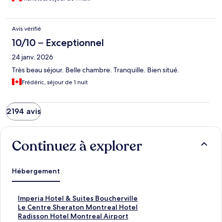
Avis vérifié
10/10 – Exceptionnel
24 janv. 2026
Très beau séjour. Belle chambre. Tranquille. Bien situé.
Frédéric, séjour de 1 nuit
2194 avis
Continuez à explorer
Hébergement
I
Imperia Hotel & Suites Boucherville
m
L
Le Centre Sheraton Montreal Hotel
p
e
R
Radisson Hotel Montreal Airport