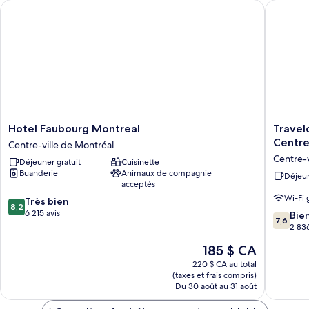
Hotel Faubourg Montreal
Travelo
grand
grand
lit
lit
Hotel
Travelo
Hotel Faubourg Montreal
Travel
Faubourg
Hotel
Centr
Centre-ville de Montréal
Montreal
by
Centre-v
Déjeuner gratuit
Cuisinette
Centre-
Wyndh
Buanderie
Animaux de compagnie
ville
Montrea
Déjeun
acceptés
de
Centre
Wi-Fi 
8.2
Montréal
Très bien
Centre-
8,2
sur
6 215 avis
ville
7.6
Bie
7,6
10,
de
sur
2 836
Très
Montréa
10,
Le
185 $ CA
bien,
Bien,
prix
6 215 avis
2 836 av
220 $ CA au total
est
(taxes et frais compris)
de
Du 30 août au 31 août
185 $ CA