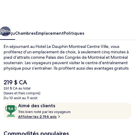
Hotel
Le
Dauphin
cédent
Suivant
Montreal
51+
Aperçu
Chambres
Emplacement
Politiques
Centre
En séjournant au Hotel Le Dauphin Montreal Centre Ville, vous
Ville
profiterez d’un emplacement de choix, à seulement cinq minutes à
pied d’attraits comme Palais des Congrès de Montréal et Montréal
souterrain. Les voyageurs peuvent visiter le centre d’entraînement
physique pour s’entraîner. Ils profitent aussi des avantages gratuits
suivants : accès au Wi-Fi (inclus) et accès à Internet câblé (inclus).
Aussi, les attraits Rue Sainte-Catherine et Basilique Notre-Dame se
Le
219 $ CA
trouvent à tout juste 10 minutes de marche. Les autres voyageurs
prix
261 $ CA au total
apprécient l’emplacement central pour les sites touristiques, mais
actuel
(taxes et frais compris)
aussi pour la proximité au transport en commun : Station de métro
Hall
est
Du 10 août au 11 août
Square-Victoria est à 4 minutes à pied et Station de métro Place-
de 219 $ CA
Avis
9,6
Aimé des clients
d'Armes, à 5 minutes à pied.
T
sur
Très bien noté par les voyageurs
r
Afficher les 2 194 avis
10,
è
Aimé
s
des
Commodités populaires