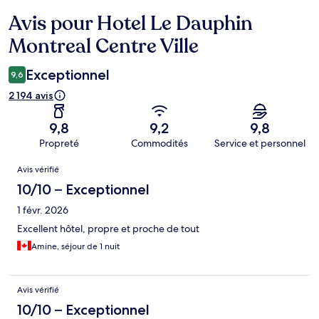
Avis pour Hotel Le Dauphin
Avis
Montreal Centre Ville
Exceptionnel
9,6
2 194 avis
9,8
9,2
9,8
Propreté
Commodités
Service et personnel
Avis
Avis vérifié
10/10 – Exceptionnel
1 févr. 2026
Excellent hôtel, propre et proche de tout
Amine, séjour de 1 nuit
Avis vérifié
10/10 – Exceptionnel