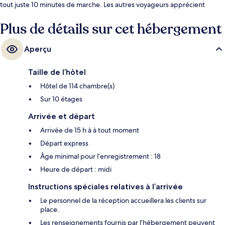
tout juste 10 minutes de marche. Les autres voyageurs apprécient
l’emplacement central pour les sites touristiques, mais aussi pour la
proximité au transport en commun : Station de métro Square-Victoria
Plus de détails sur cet hébergement
est à 4 minutes à pied et Station de métro Place-d'Armes, à 5 minutes à
pied.
Aperçu
Taille de l’hôtel
Hôtel de 114 chambre(s)
Sur 10 étages
Arrivée et départ
Arrivée de 15 h à à tout moment
Départ express
Âge minimal pour l’enregistrement : 18
Heure de départ : midi
Instructions spéciales relatives à l’arrivée
Le personnel de la réception accueillera les clients sur
place.
Les renseignements fournis par l’hébergement peuvent