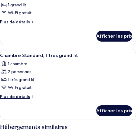
lit
pour
1 grand lit
ce
Wi-Fi gratuit
type
Plus
Plus de détails
de
de
chambre :
détails
Afficher les prix
pour
Chambre
Chambre
Afficher
Une chambre d’hôtel moderne avec un 
4
Chambre Standard, 1 très grand lit
toutes
1 chambre
les
2 personnes
photos
pour
1 très grand lit
ce
Wi-Fi gratuit
type
Plus
Plus de détails
de
de
chambre :
détails
Afficher les prix
pour
Chambre
Chambre
Standard,
Standard,
Hébergements similaires
1
1
très
très