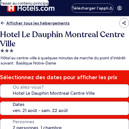
Passer au contenu principal
Télécharger l’appli
Afficher tous les hébergements
Hotel Le Dauphin Montreal Centre
Ville
Hébergement
3.0 étoiles
Hôtel au centre-ville à quelques minutes de marche du point d’intérêt
suivant : Basilique Notre-Dame
Sélectionnez des dates pour afficher les prix
Où allez-vous?
Dates
Personnes