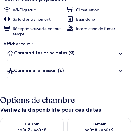
clients
b
i
Wi-Fi gratuit
Climatisation
e
n
Salle d’entraînement
Buanderie
Réception ouverte en tout
Interdiction de fumer
n
temps
o
t
Afficher tout
é
Commodités principales
(9)
p
a
r
Comme à la maison
(6)
l
e
s
Options de chambre
v
o
y
Vérifiez la disponibilité pour ces dates
a
g
Vérifier la disponibilité pour ce soir août 7 - août 8
Vérifier la disponibilité pour 
Ce soir
Demain
e
u
août 7 - août 8
août 8 - août 9