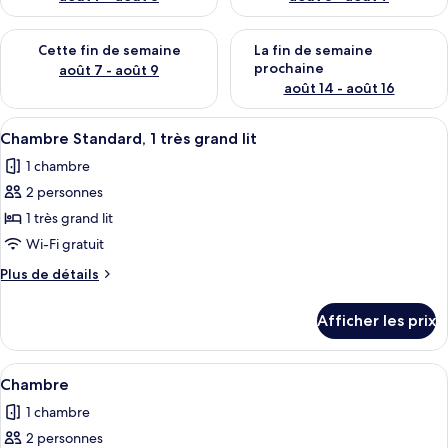
r
s
Vérifier la disponibilité pour cette fin de semaine août 7 - aoû
Vérifier la disponibilité pour 
Cette fin de semaine
La fin de semaine
prochaine
août 7 - août 9
août 14 - août 16
Afficher
Une chambre d’hôtel avec un lit, un b
8
Chambre Standard, 1 très grand lit
toutes
1 chambre
les
2 personnes
photos
pour
1 très grand lit
ce
Wi-Fi gratuit
type
Plus
Plus de détails
de
de
chambre :
détails
Afficher les prix
pour
Chambre
Chambre
Standard,
Standard,
Afficher
Chambre | Coffre-fort, bureau, ridea
1
6
1
Chambre
toutes
très
très
1 chambre
grand
les
grand
lit
2 personnes
photos