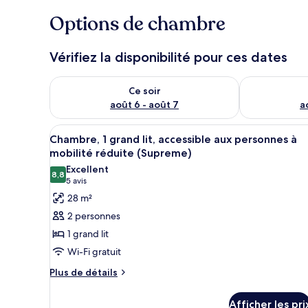
Options de chambre
Vérifiez la disponibilité pour ces dates
Vérifier la disponibilité pour ce soir août 6 - août 7
Vérifier la di
Ce soir
août 6 - août 7
a
Afficher
Une chambre d’hôtel moderne éq
6
Chambre, 1 grand lit, accessible aux personnes à
toutes
mobilité réduite (Supreme)
les
Excellent
8,8
photos
8,8 sur 10
(5 avis)
5 avis
pour
28 m²
ce
2 personnes
type
1 grand lit
de
Wi-Fi gratuit
chambre :
Plus
Chambre,
Plus de détails
de
1
détails
grand
Afficher les pri