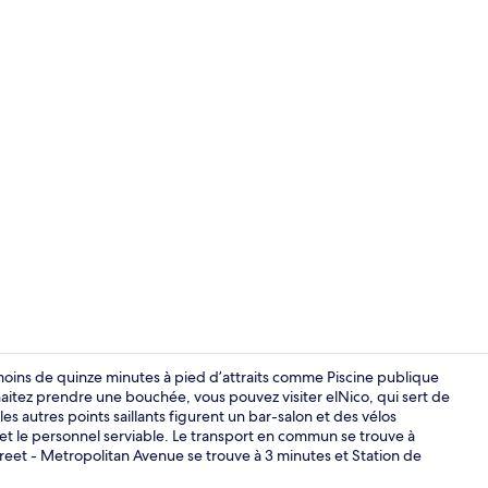
Vidéo de cré
ins de quinze minutes à pied d’attraits comme Piscine publique
haitez prendre une bouchée, vous pouvez visiter elNico, qui sert de
les autres points saillants figurent un bar-salon et des vélos
Draps en coto
s et le personnel serviable. Le transport en commun se trouve à
eet - Metropolitan Avenue se trouve à 3 minutes et Station de