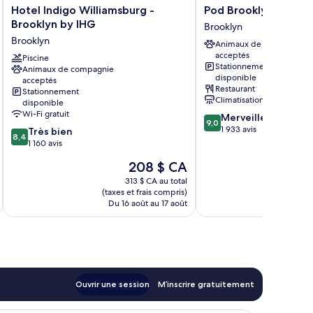
Hotel
Pod
Hotel Indigo Williamsburg -
Pod Brooklyn
Indigo
Brooklyn
Brooklyn by IHG
Brooklyn
Williamsburg
Brooklyn
Brooklyn
Animaux de compagnie
-
acceptés
Brooklyn
Piscine
Stationnement
Animaux de compagnie
by
disponible
acceptés
IHG
Restaurant
Stationnement
Brooklyn
Climatisation
disponible
Wi-Fi gratuit
9.0
Merveilleux
9,0
sur
1 933 avis
8.4
Très bien
8,4
10,
sur
1 160 avis
Merveilleux,
10,
Le
208 $ CA
1 933 avis
Très
prix
bien,
313 $ CA au total
est
(taxes et frais compris)
(taxe
1 160 avis
de
Du 16 août au 17 août
Du 2
208 $ CA
Ouvrir une session
M’inscrire gratuitement