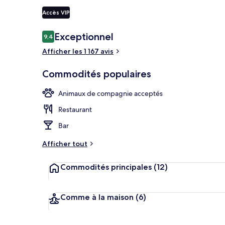
Accès VIP
Déjeuner, sou
Avis
Exceptionnel
9,4
9,4 sur 10 –
Afficher les 1 167 avis
Commodités populaires
Animaux de compagnie acceptés
Restaurant
Bar
Afficher tout
Commodités principales
(12)
Comme à la maison
(6)