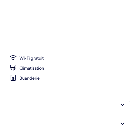
per et brunch servis sur place
Wi-Fi gratuit
Climatisation
Buanderie