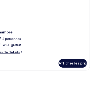
hambre
4 personnes
Wi-Fi gratuit
us
us de détails
e
tails
Afficher les prix
ur
hambre