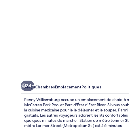
Williamsburg
34+
Aperçu
Chambres
Emplacement
Politiques
Penny Williamsburg occupe un emplacement de choix, à mo
McCarren Park Pool et Parc d'État d'East River. Si vous sou
la cuisine mexicaine pour le le déjeuner et le souper. Parmi 
gratuits. Les autres voyageurs adorent les lits confortable
quelques minutes de marche : Station de métro Lorimer Str
métro Lorimer Street (Metropolitan St.) est à 6 minutes.