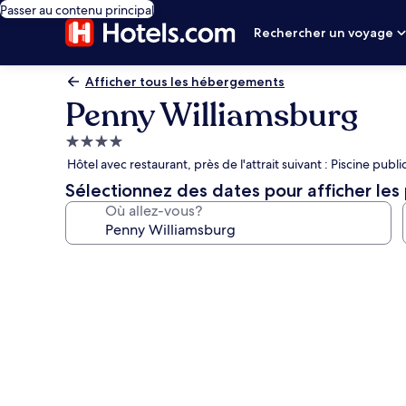
Passer au contenu principal
Rechercher un voyage
Afficher tous les hébergements
Penny Williamsburg
Hébergement
4.0 étoiles
Hôtel avec restaurant, près de l'attrait suivant : Piscine pu
Sélectionnez des dates pour afficher les 
Où allez-vous?
Galerie
de
photos
de
l’hébergement
Penny