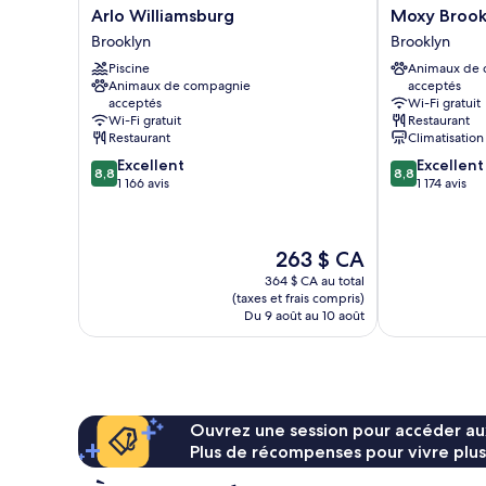
Arlo
Moxy
Arlo Williamsburg
Moxy Brook
Williamsburg
Brooklyn
Brooklyn
Brooklyn
Brooklyn
Williamsburg
Piscine
Animaux de
Brooklyn
Animaux de compagnie
acceptés
acceptés
Wi-Fi gratuit
Wi-Fi gratuit
Restaurant
Restaurant
Climatisation
8.8
8.8
Excellent
Excellent
8,8
8,8
sur
sur
1 166 avis
1 174 avis
10,
10,
Excellent,
Excellent,
1 166 avis
1 174 avis
Le
263 $ CA
prix
364 $ CA au total
est
(taxes et frais compris)
de
Du 9 août au 10 août
263 $ CA
Ouvrez une session pour accéder au
Plus de récompenses pour vivre plus