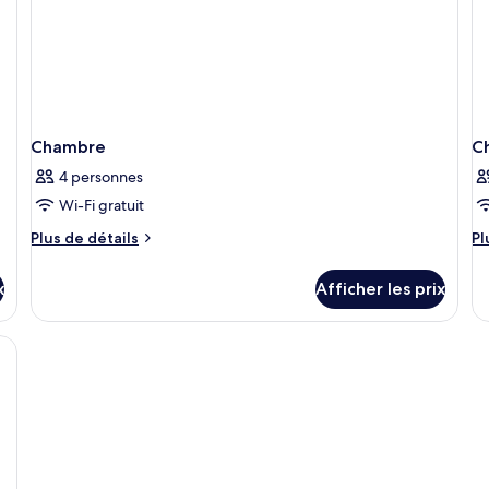
Chambre
C
4 personnes
Wi-Fi gratuit
Plus
Pl
Plus de détails
Pl
de
d
détails
dé
x
Afficher les prix
pour
po
Chambre
C