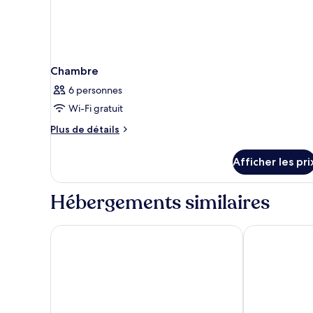
Chambre
6 personnes
Wi-Fi gratuit
Plus
Plus de détails
de
détails
Afficher les pri
pour
Chambre
Hébergements similaires
Arlo Williamsburg
Moxy Brookly