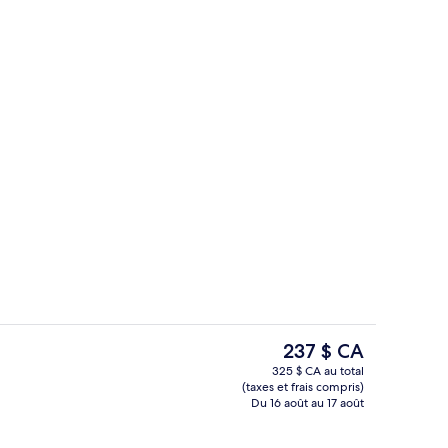
Chambre (Your Majesty) | Terrasse/pa
ateur, soumise par The Chanel Suite
Le
237 $ CA
prix
325 $ CA au total
actuel
(taxes et frais compris)
n égyptien, literie de qualité, minibar
Extérieur
est
Du 16 août au 17 août
de 237 $ CA