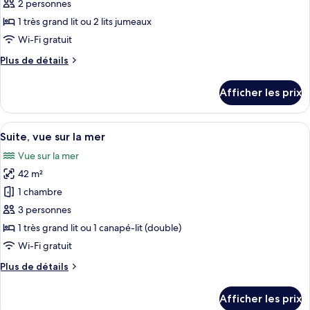
pour
2 personnes
ce
1 très grand lit ou 2 lits jumeaux
type
Wi-Fi gratuit
de
Plus
Plus de détails
chambre :
de
Chambre
détails
Afficher les prix
pour
supérieure,
Chambre
vue
supérieure,
Afficher
Une chambre d’hôtel moderne équipée d’
sur
7
vue
Suite, vue sur la mer
toutes
la
sur
Vue sur la mer
la
les
mer
mer
42 m²
photos
pour
1 chambre
ce
3 personnes
type
1 très grand lit ou 1 canapé-lit (double)
de
Wi-Fi gratuit
chambre :
Plus
Plus de détails
Suite,
de
vue
détails
Afficher les prix
sur
pour