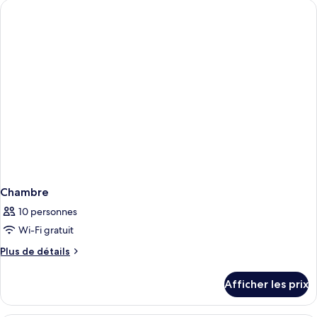
view
Terrace,
City
view
Chambre
10 personnes
Wi-Fi gratuit
Plus
Plus de détails
de
détails
Afficher les prix
pour
Chambre