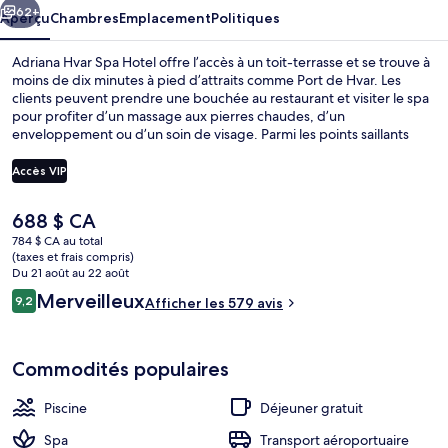
Hotel
62+
Aperçu
Chambres
Emplacement
Politiques
Adriana Hvar Spa Hotel offre l’accès à un toit-terrasse et se trouve à
moins de dix minutes à pied d’attraits comme Port de Hvar. Les
clients peuvent prendre une bouchée au restaurant et visiter le spa
pour profiter d’un massage aux pierres chaudes, d’un
enveloppement ou d’un soin de visage. Parmi les points saillants
figurent 2 bars-salons, une piscine intérieure et un bar attenant à la
piscine. Les autres voyageurs apprécient vraiment le personnel
Accès VIP
serviable.
Le
688 $ CA
Terrasse au soleil
prix
784 $ CA au total
actuel
(taxes et frais compris)
est
Du 21 août au 22 août
de 688 $ CA
Avis
Merveilleux
9,2
Afficher les 579 avis
9,2 sur 10 –
Commodités populaires
Piscine
Déjeuner gratuit
Spa
Transport aéroportuaire