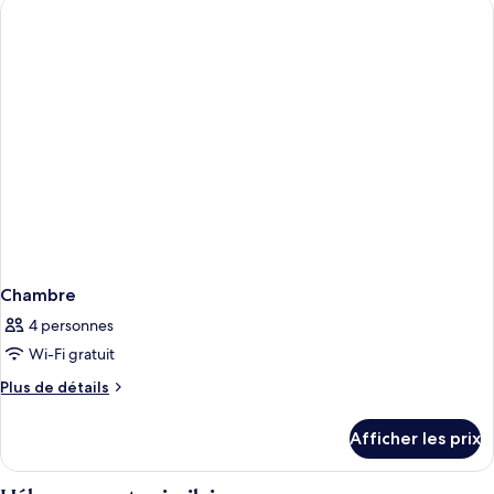
Chambre
4 personnes
Wi-Fi gratuit
Plus
Plus de détails
de
détails
Afficher les prix
pour
Chambre