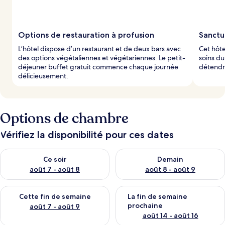
Options de restauration à profusion
Sanctu
L’hôtel dispose d’un restaurant et de deux bars avec
Cet hôte
des options végétaliennes et végétariennes. Le petit-
soins du
déjeuner buffet gratuit commence chaque journée
détendre
délicieusement.
Options de chambre
Vérifiez la disponibilité pour ces dates
Vérifier la disponibilité pour ce soir août 7 - août 8
Vérifier la disponibilité pour 
Ce soir
Demain
août 7 - août 8
août 8 - août 9
Vérifier la disponibilité pour cette fin de semaine août 7 - aoû
Vérifier la disponibilité pour 
Cette fin de semaine
La fin de semaine
prochaine
août 7 - août 9
août 14 - août 16