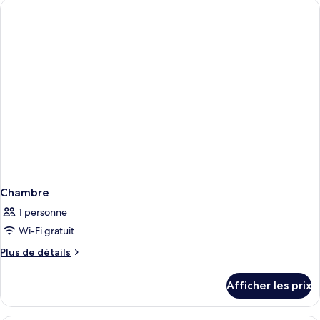
Chambre
1 personne
Wi-Fi gratuit
Plus
Plus de détails
de
détails
Afficher les prix
pour
Chambre