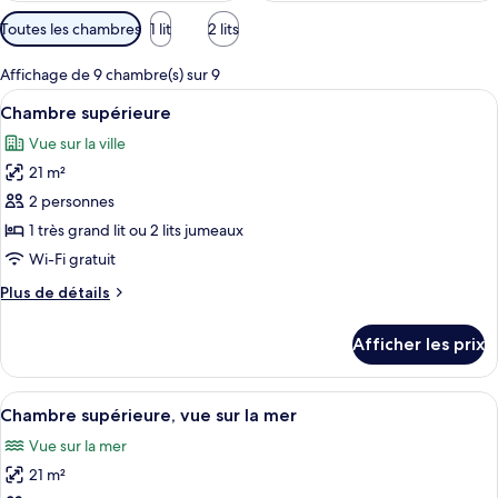
Filtres
Toutes les chambres
1 lit
2 lits
disponibles
pour
Affichage de 9 chambre(s) sur 9
les
Afficher
Une chambre d’hôtel moderne avec un g
7
Chambre supérieure
chambres
toutes
Vue sur la ville
les
21 m²
photos
pour
2 personnes
ce
1 très grand lit ou 2 lits jumeaux
type
Wi-Fi gratuit
de
Plus
Plus de détails
chambre :
de
Chambre
détails
Afficher les prix
pour
supérieure
Chambre
supérieure
Afficher
Une chambre d’hôtel avec un grand lit,
6
Chambre supérieure, vue sur la mer
toutes
Vue sur la mer
les
21 m²
photos