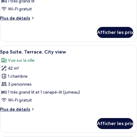
1 très grand lit
de
Wi-Fi gratuit
chambre :
Plus
Plus de détails
Penthouse
de
Suite,
détails
Afficher les prix
Balcony,
pour
Penthouse
Sea
Suite,
Afficher
Un balcon avec des rideaux blancs, un 
View
6
Balcony,
Spa Suite, Terrace, City view
toutes
Sea
Vue sur la ville
View
les
42 m²
photos
pour
1 chambre
ce
3 personnes
type
1 très grand lit et 1 canapé-lit (jumeau)
de
Wi-Fi gratuit
chambre :
Plus
Plus de détails
Spa
de
Suite,
détails
Afficher les prix
Terrace,
pour
Spa
City
Suite,