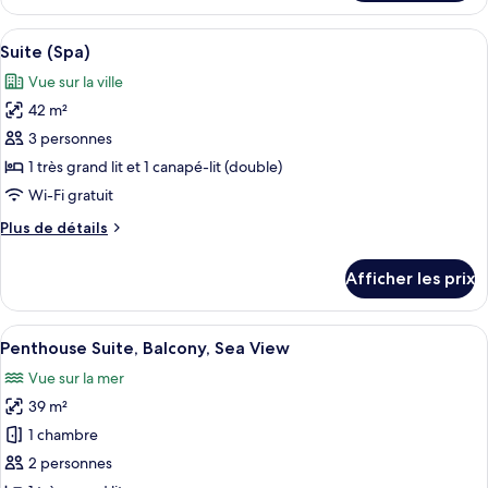
Suite,
la
vue
Afficher
Un lit bien fait, avec du linge de lit 
mer
6
sur
Suite (Spa)
toutes
la
Vue sur la ville
mer
les
42 m²
photos
pour
3 personnes
ce
1 très grand lit et 1 canapé-lit (double)
type
Wi-Fi gratuit
de
Plus
Plus de détails
chambre :
de
Suite
détails
Afficher les prix
pour
(Spa)
Suite
(Spa)
Afficher
Pent
6
Penthouse Suite, Balcony, Sea View
toutes
Vue sur la mer
les
39 m²
photos
pour
1 chambre
ce
2 personnes
type