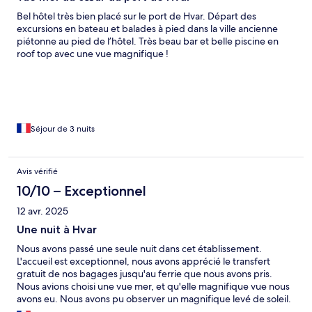
Bel hôtel très bien placé sur le port de Hvar. Départ des
excursions en bateau et balades à pied dans la ville ancienne
piétonne au pied de l’hôtel. Très beau bar et belle piscine en
roof top avec une vue magnifique !
Séjour de 3 nuits
Avis vérifié
10/10 – Exceptionnel
12 avr. 2025
Une nuit à Hvar
Nous avons passé une seule nuit dans cet établissement.
L'accueil est exceptionnel, nous avons apprécié le transfert
gratuit de nos bagages jusqu'au ferrie que nous avons pris.
Nous avions choisi une vue mer, et qu'elle magnifique vue nous
avons eu. Nous avons pu observer un magnifique levé de soleil.
Le petit déjeuner est excellent, un large choix et une qualité des