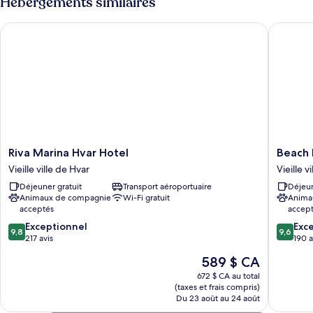
Hébergements similaires
Riva Marina Hvar Hotel
Beach Ba
Riva
Beach
Riva Marina Hvar Hotel
Beach 
Marina
Bay
Vieille ville de Hvar
Vieille v
Hvar
Hvar
Déjeuner gratuit
Transport aéroportuaire
Déjeun
Hotel
Hotel
Animaux de compagnie
Wi-Fi gratuit
Anima
Vieille
Vieille
acceptés
accep
ville
ville
9.8
9.6
de
Exceptionnel
de
Exc
9,8
9,6
sur
sur
Hvar
217 avis
Hvar
190 a
10,
10,
Le
589 $ CA
Exceptionnel,
Exceptio
prix
217 avis
190 avis
672 $ CA au total
est
(taxes et frais compris)
de
Du 23 août au 24 août
589 $ CA