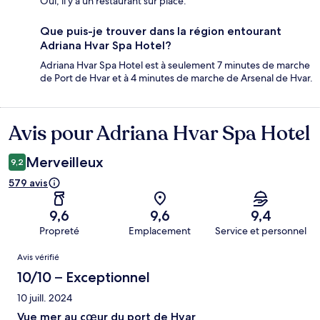
Oui, il y a un restaurant sur place.
Que puis-je trouver dans la région entourant
Adriana Hvar Spa Hotel?
Adriana Hvar Spa Hotel est à seulement 7 minutes de marche
de Port de Hvar et à 4 minutes de marche de Arsenal de Hvar.
Avis pour Adriana Hvar Spa Hotel
Avis
Merveilleux
9,2
579 avis
9,6
9,6
9,4
Propreté
Emplacement
Service et personnel
Avis
Avis vérifié
10/10 – Exceptionnel
10 juill. 2024
Vue mer au cœur du port de Hvar