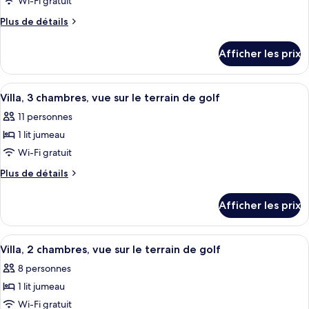
pour
Wi-Fi gratuit
ce
Plus
Plus de détails
type
de
détails
de
Afficher les prix
pour
chambre :
Villa,
Villa,
2
Afficher
Un parcours de golf avec des bunkers,
11
2
chambres,
Villa, 3 chambres, vue sur le terrain de golf
toutes
vue
chambres,
11 personnes
sur
les
vue
la
1 lit jumeau
photos
sur
piscine
pour
Wi-Fi gratuit
la
ce
Plus
Plus de détails
piscine
type
de
détails
de
Afficher les prix
pour
chambre :
Villa,
Villa,
3
Afficher
Un parcours de golf avec des bunkers,
8
3
chambres,
Villa, 2 chambres, vue sur le terrain de golf
toutes
vue
chambres,
8 personnes
sur
les
vue
le
1 lit jumeau
photos
sur
terrain
pour
Wi-Fi gratuit
de