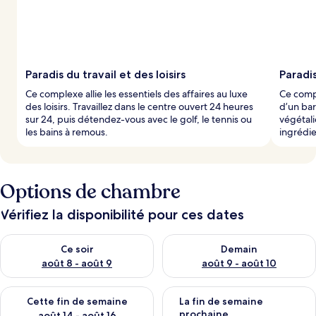
Paradis du travail et des loisirs
Paradi
Ce complexe allie les essentiels des affaires au luxe
Ce compl
des loisirs. Travaillez dans le centre ouvert 24 heures
d’un bar
sur 24, puis détendez-vous avec le golf, le tennis ou
végétali
les bains à remous.
ingrédie
Options de chambre
Vérifiez la disponibilité pour ces dates
Vérifier la disponibilité pour ce soir août 8 - août 9
Vérifier la disponibilité pour 
Ce soir
Demain
août 8 - août 9
août 9 - août 10
Vérifier la disponibilité pour cette fin de semaine août 14 - aoû
Vérifier la disponibilité pour 
Cette fin de semaine
La fin de semaine
prochaine
août 14 - août 16