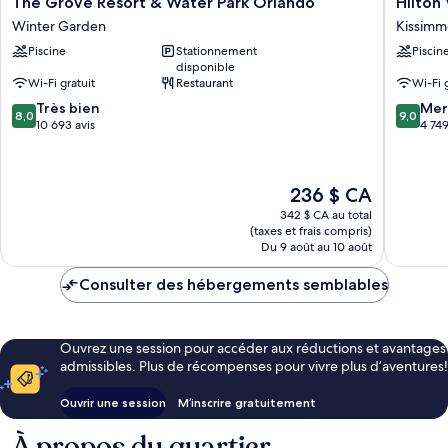
The
Hilton
The Grove Resort & Water Park Orlando
Hilton
Grove
Vacation
Winter Garden
Kissim
Resort
Club
Piscine
Stationnement
Piscin
&
Mystic
disponible
Water
Dunes
Wi-Fi gratuit
Restaurant
Wi-Fi 
Park
Orlando
8.0
9.0
Orlando
Très bien
Kissimm
Mer
8,0
9,0
sur
sur
Winter
10 693 avis
4 749
10,
10,
Garden
Très
Merveill
bien,
4 749 av
Le
236 $ CA
10 693 avis
prix
342 $ CA au total
est
(taxes et frais compris)
de
Du 9 août au 10 août
236 $ CA
Consulter des hébergements semblables
Ouvrez une session pour accéder aux réductions et avantages
admissibles. Plus de récompenses pour vivre plus d’aventures!
Ouvrir une session
M’inscrire gratuitement
À propos du quartier