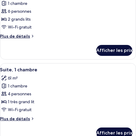
1 chambre
photos
pour
6 personnes
ce
2 grands lits
type
Wi-Fi gratuit
de
Plus
Plus de détails
chambre :
de
Suite
détails
Afficher les prix
pour
studio,
Suite
2
studio,
Afficher
Une chambre d’hôtel avec un grand lit
grands
2
2
Suite, 1 chambre
toutes
lits
grands
61 m²
lits
les
1 chambre
photos
pour
4 personnes
ce
1 très grand lit
type
Wi-Fi gratuit
de
Plus
Plus de détails
chambre :
de
Suite,
détails
Afficher les prix
pour