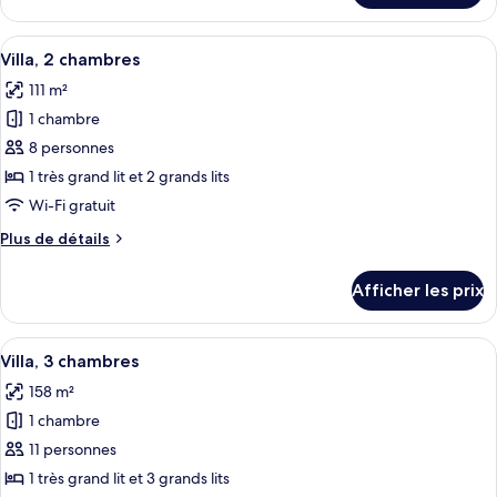
1
Suite,
chambre
1
Afficher
Une chambre d’hôtel comprenant un lit
17
chambre
Villa, 2 chambres
toutes
111 m²
les
1 chambre
photos
pour
8 personnes
ce
1 très grand lit et 2 grands lits
type
Wi-Fi gratuit
de
Plus
Plus de détails
chambre :
de
Villa,
détails
Afficher les prix
pour
2
Villa,
chambres
2
Afficher
Coffre-fort, espace de travail pour or
13
chambres
Villa, 3 chambres
toutes
158 m²
les
1 chambre
photos
pour
11 personnes
ce
1 très grand lit et 3 grands lits