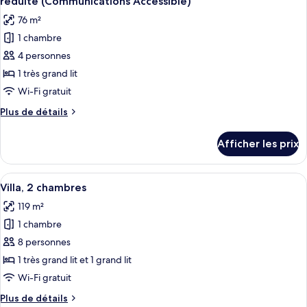
personnes
réduite (Communications Accessible)
aux
les
à
76 m²
personnes
photos
mobilité
à
1 chambre
pour
réduite
mobilité
4 personnes
ce
réduite
(Communications
(Communications
type
1 très grand lit
Accessible)
Accessible)
de
Wi-Fi gratuit
chambre :
Plus
Plus de détails
Villa,
de
1
détails
Afficher les prix
pour
chambre,
Villa,
accessible
1
Afficher
Une chambre d’hôtel comprenant un lit
aux
6
chambre,
Villa, 2 chambres
toutes
accessible
personnes
119 m²
aux
les
à
personnes
1 chambre
photos
mobilité
à
pour
8 personnes
réduite
mobilité
ce
réduite
1 très grand lit et 1 grand lit
(Communications
(Communications
type
Accessible)
Wi-Fi gratuit
Accessible)
de
Plus
Plus de détails
chambre :