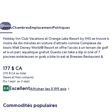
Holiday
Inn
Club
cédent
Suivant
Vacations
160+
Aperçu
Chambres
Emplacement
Politiques
at
Holiday Inn Club Vacations at Orange Lake Resort by IHG se trouve à
Orange
moins de dix minutes en voiture d’attraits comme Complexe de
loisirs Walt Disney World® Resort et offre l’accès à un terrain de golf
Lake
et à un parc aquatique gratuit.Guests can take a dip in one of 7
Resort
piscines extérieures or grab a bite to eat at Breezes Restaurant &
Bar, which is one of 9 restaurants and serves le dîner and le souper. Il
by
y a 2 bars attenants à la piscine, un parcours aquatique et des
Le
177 $ CA
IHG
commodités dans les chambres, comme des réfrigérateurs et des
prix
270 $ CA au total
fours à micro-ondes. Les autres voyageurs adorent la piscine et le
actuel
(taxes et frais compris)
personnel serviable.
7 piscines extérieures, cabanas (suppl
est
Du 1 sept. au 2 sept.
de 177 $ CA
Avis
Excellent
8,8
Afficher les 3 199 avis
8,8 sur 10 –
Commodités populaires