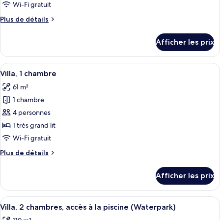
type
Wi-Fi gratuit
de
Plus
Plus de détails
chambre :
de
Villa,
détails
Afficher les prix
pour
3
Villa,
chambres
3
Afficher
Une chambre d’hôtel avec un grand lit
6
chambres
Villa, 1 chambre
toutes
61 m²
les
1 chambre
photos
pour
4 personnes
ce
1 très grand lit
type
Wi-Fi gratuit
de
Plus
Plus de détails
chambre :
de
Villa,
détails
Afficher les prix
pour
1
Villa,
chambre
1
Afficher
Une grande piscine dotée de plusieurs 
13
chambre
Villa, 2 chambres, accès à la piscine (Waterpark)
toutes