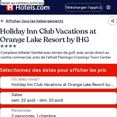
Passer au contenu principal
Télécharger l’appli
Afficher tous les hébergements
Holiday Inn Club Vacations at
Orange Lake Resort by IHG
Hébergement
4.0 étoiles
Complexe hôtelier familial avec terrain de golf, avec accès direct au
centre commercial, près de l’attrait Flamingo Crossings Town Center
Sélectionnez des dates pour afficher les prix
Où allez-vous?
Dates
Personnes