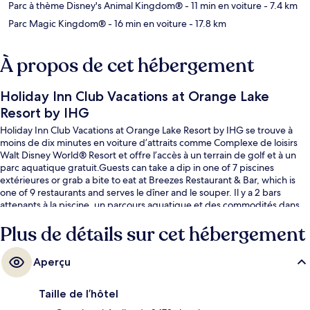
Parc à thème Disney's Animal Kingdom®
- 11 min en voiture
- 7.4 km
Parc Magic Kingdom®
- 16 min en voiture
- 17.8 km
À propos de cet hébergement
Holiday Inn Club Vacations at Orange Lake
Resort by IHG
Holiday Inn Club Vacations at Orange Lake Resort by IHG se trouve à
moins de dix minutes en voiture d’attraits comme Complexe de loisirs
Walt Disney World® Resort et offre l’accès à un terrain de golf et à un
parc aquatique gratuit.Guests can take a dip in one of 7 piscines
extérieures or grab a bite to eat at Breezes Restaurant & Bar, which is
one of 9 restaurants and serves le dîner and le souper. Il y a 2 bars
attenants à la piscine, un parcours aquatique et des commodités dans
les chambres, comme des réfrigérateurs et des fours à micro-ondes.
Plus de détails sur cet hébergement
Les autres voyageurs adorent la piscine et le personnel serviable.
Aperçu
Taille de l’hôtel