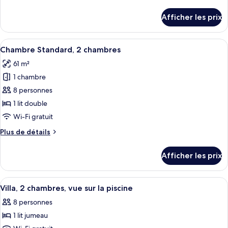
de
Villa,
détails
Afficher les prix
pour
2
Villa,
chambres
2
Afficher
Une chambre d’hôtel avec un grand lit
10
chambres
Chambre Standard, 2 chambres
toutes
61 m²
les
1 chambre
photos
pour
8 personnes
ce
1 lit double
type
Wi-Fi gratuit
de
Plus
Plus de détails
chambre :
de
Chambre
détails
Afficher les prix
pour
Standard,
Chambre
2
Standard,
Afficher
Un hôtel doté d’une piscine, de palmi
chambres
5
2
Villa, 2 chambres, vue sur la piscine
toutes
chambres
8 personnes
les
1 lit jumeau
photos