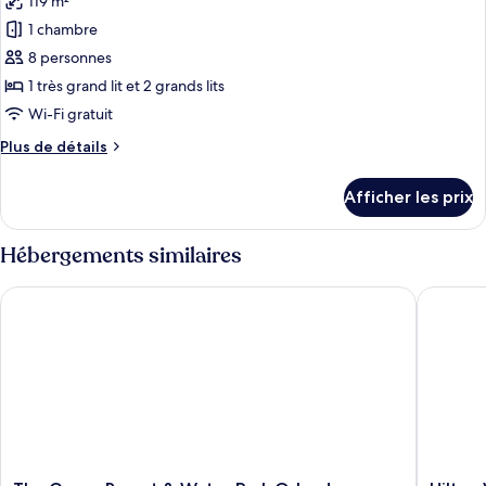
119 m²
les
1 chambre
photos
pour
8 personnes
ce
1 très grand lit et 2 grands lits
type
Wi-Fi gratuit
de
Plus
Plus de détails
chambre :
de
Villa,
détails
Afficher les prix
pour
2
Villa,
chambres,
2
Hébergements similaires
accès
chambres,
à
accès
The Grove Resort & Water Park Orlando
Hilton V
à
la
la
piscine
piscine
(Waterpark)
(Waterpark)