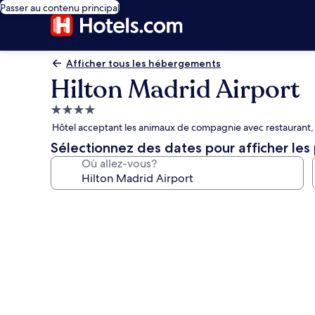
Passer au contenu principal
Afficher tous les hébergements
Hilton Madrid Airport
Hébergement
4.0 étoiles
Hôtel acceptant les animaux de compagnie avec restaurant, a
Sélectionnez des dates pour afficher les 
Où allez-vous?
Galerie
de
photos
de
l’hébergement
Hilton