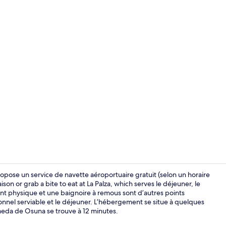
Bar-salon dan
opose un service de navette aéroportuaire gratuit (selon un horaire
ison or grab a bite to eat at La Palza, which serves le déjeuner, le
ent physique et une baignoire à remous sont d’autres points
Bar-salon dan
sonnel serviable et le déjeuner. L’hébergement se situe à quelques
eda de Osuna se trouve à 12 minutes.