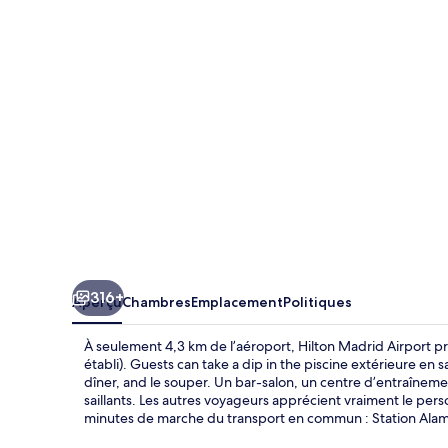
Madrid
Airport
316+
Aperçu
Chambres
Emplacement
Politiques
À seulement 4,3 km de l’aéroport, Hilton Madrid Airport pr
établi). Guests can take a dip in the piscine extérieure en sa
dîner, and le souper. Un bar-salon, un centre d’entraînem
saillants. Les autres voyageurs apprécient vraiment le per
minutes de marche du transport en commun : Station Alam