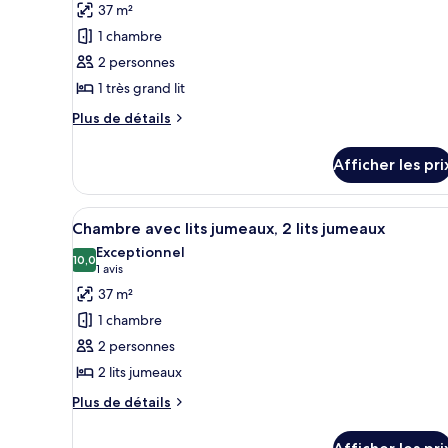
photos
37 m²
pour
1 chambre
ce
2 personnes
type
1 très grand lit
de
chambre :
Plus
Plus de détails
de
Chambre,
détails
1
Afficher les pri
pour
très
Chambre,
grand
1
Afficher
Une chambre d’hôtel moderne do
3
très
Chambre avec lits jumeaux, 2 lits jumeaux
lit
toutes
grand
Exceptionnel
lit
les
10,0
10,0 sur 10
(1 avis)
1 avis
photos
37 m²
pour
1 chambre
ce
2 personnes
type
2 lits jumeaux
de
chambre :
Plus
Plus de détails
de
Chambre
détails
avec