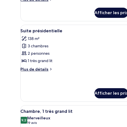
de
détails
Afficher les pri
pour
King
Executive
Afficher
Une chambre d’hôtel moderne do
35
Corner
Suite présidentielle
toutes
Room
138 m²
Premium
les
3 chambres
photos
pour
2 personnes
ce
1 très grand lit
type
Plus
Plus de détails
de
de
chambre :
détails
pour
Suite
Suite
présidentielle
Afficher les pri
présidentielle
Afficher
Une chambre d’hôtel moderne av
1
Chambre, 1 très grand lit
toutes
Merveilleux
les
9,2
9,2 sur 10
(19 avis)
19 avis