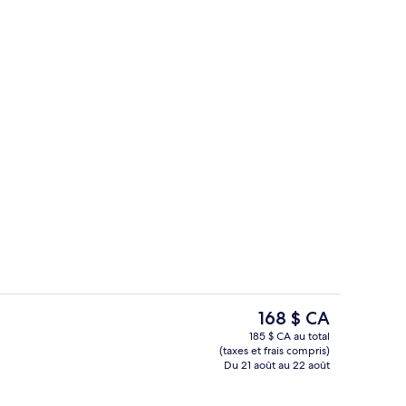
s le hall
Salle de réunion
Le
168 $ CA
prix
185 $ CA au total
actuel
(taxes et frais compris)
s le hall
Literie de qualité, minibar, coffre-for
est
Du 21 août au 22 août
de 168 $ CA