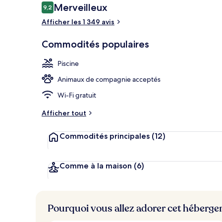
Avis
Merveilleux
9,2
9,2 sur 10 –
Afficher les 1 349 avis
Piscine extér
Commodités populaires
Piscine
Animaux de compagnie acceptés
Wi-Fi gratuit
Afficher tout
Commodités principales
(12)
Comme à la maison
(6)
Pourquoi vous allez adorer cet héberg