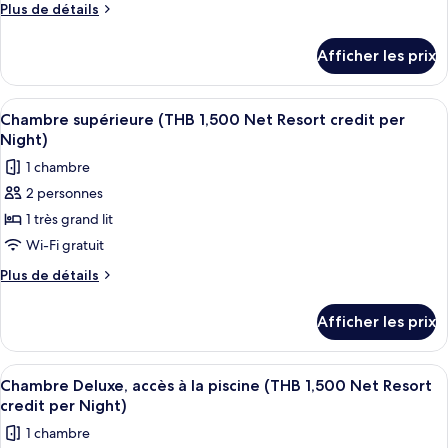
de
Plus
Plus de détails
chambre :
de
détails
Villa
Afficher les prix
pour
royale,
Villa
piscine
royale,
Afficher
Minibar, coffre-fort pour ordinateur 
4
privée
piscine
Chambre supérieure (THB 1,500 Net Resort credit per
toutes
privée
(THB
Night)
(THB
les
2,000
1 chambre
2,000
photos
Net
Net
2 personnes
pour
Resort
Resort
1 très grand lit
ce
credit
credit
per
type
Wi-Fi gratuit
per
Night)
de
Plus
Plus de détails
Night)
chambre :
de
détails
Chambre
Afficher les prix
pour
supérieure
Chambre
(THB
supérieure
Afficher
Balcon
5
1,500
(THB
Chambre Deluxe, accès à la piscine (THB 1,500 Net Resort
toutes
1,500
Net
credit per Night)
Net
les
Resort
1 chambre
Resort
photos