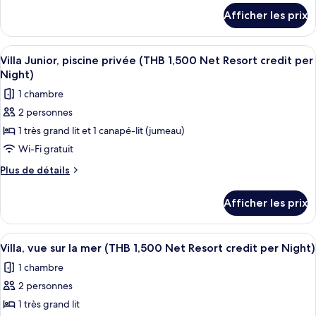
chambre :
détails
credit
Resort
Afficher les prix
pour
Chambre
per
credit
Chambre
Night)
Deluxe
Deluxe
per
Afficher
Minibar, coffre-fort pour ordinateur 
(THB
5
(THB
Villa Junior, piscine privée (THB 1,500 Net Resort credit per
Night)
toutes
1,500
1,500
Night)
Net
les
Net
1 chambre
Resort
photos
Resort
credit
2 personnes
pour
credit
per
1 très grand lit et 1 canapé-lit (jumeau)
ce
Night)
per
type
Wi-Fi gratuit
Night)
de
Plus
Plus de détails
chambre :
de
détails
Villa
Afficher les prix
pour
Junior,
Villa
piscine
Junior,
Afficher
Terrasse/patio
4
privée
piscine
Villa, vue sur la mer (THB 1,500 Net Resort credit per Night)
toutes
privée
(THB
1 chambre
(THB
les
1,500
1,500
2 personnes
photos
Net
Net
pour
1 très grand lit
Resort
Resort