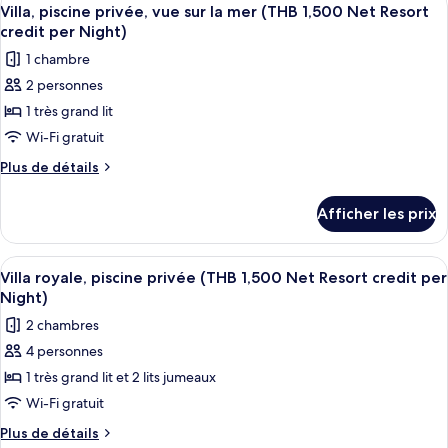
Afficher
(THB
5
(THB
Villa, piscine privée, vue sur la mer (THB 1,500 Net Resort
toutes
1,500
1,500
credit per Night)
Net
les
Net
1 chambre
Resort
photos
Resort
credit
2 personnes
pour
credit
per
1 très grand lit
ce
Night)
per
type
Wi-Fi gratuit
Night)
de
Plus
Plus de détails
chambre :
de
détails
Villa,
Afficher les prix
pour
piscine
Villa,
privée,
piscine
Afficher
Terrasse/patio
7
vue
privée,
Villa royale, piscine privée (THB 1,500 Net Resort credit per
toutes
vue
sur
Night)
sur
les
la
2 chambres
la
photos
mer
mer
4 personnes
pour
(THB
(THB
1 très grand lit et 2 lits jumeaux
ce
1,500
1,500
Net
type
Wi-Fi gratuit
Net
Resort
de
Plus
Plus de détails
Resort
credit