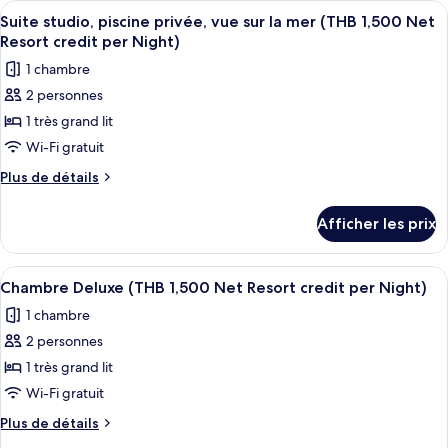
Afficher
Minibar, coffre-fort pour ordinateur 
5
privée,
piscine
Suite studio, piscine privée, vue sur la mer (THB 1,500 Net
toutes
privée,
vue
Resort credit per Night)
vue
les
sur
1 chambre
sur
photos
le
le
2 personnes
pour
jardin
jardin
1 très grand lit
ce
(THB
(THB
1,500
type
Wi-Fi gratuit
1,500
Net
de
Plus
Plus de détails
Net
Resort
chambre :
de
credit
Resort
détails
Suite
per
Afficher les prix
credit
pour
Night)
studio,
per
Suite
piscine
studio,
Night)
Afficher
Minibar, coffre-fort pour ordinateur 
5
privée,
piscine
Chambre Deluxe (THB 1,500 Net Resort credit per Night)
toutes
privée,
vue
1 chambre
vue
les
sur
sur
2 personnes
photos
la
la
pour
1 très grand lit
mer
mer
ce
(THB
Wi-Fi gratuit
(THB
1,500
type
1,500
Plus
Plus de détails
Net
de
de
Net
Resort