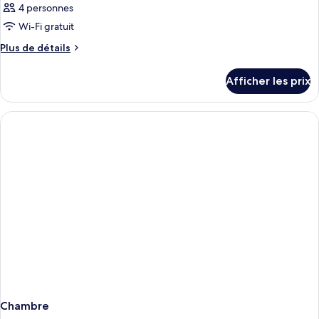
4 personnes
Wi-Fi gratuit
Plus
Plus de détails
de
détails
Afficher les prix
pour
Chambre
Chambre