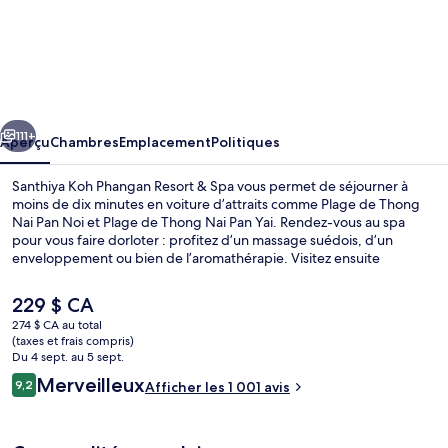
l’hébergement
Santhiya
Koh
Phangan
cédent
Suivant
Resort
111+
Aperçu
Chambres
Emplacement
Politiques
&
Santhiya Koh Phangan Resort & Spa vous permet de séjourner à
Spa
moins de dix minutes en voiture d’attraits comme Plage de Thong
Nai Pan Noi et Plage de Thong Nai Pan Yai. Rendez-vous au spa
–
pour vous faire dorloter : profitez d’un massage suédois, d’un
Up
enveloppement ou bien de l’aromathérapie. Visitez ensuite
Chantara Restaurant, un des 2 restaurants, qui sert le déjeuner, le
to
dîner et le souper. Parmi les autres points saillants de complexe
Le
229 $ CA
THB
hôtelier de luxe, notons 2 piscines extérieures, un bar sur la plage et
prix
274 $ CA au total
un bain de vapeur. Les autres voyageurs apprécient vraiment le
actuel
2,000
(taxes et frais compris)
personnel serviable.
Vue depuis l’hébergement
est
Du 4 sept. au 5 sept.
Resort
de 229 $ CA
Avis
Merveilleux
9,2
Afficher les 1 001 avis
9,2 sur 10 –
Credit
per