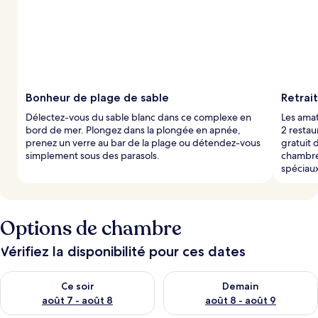
Bonheur de plage de sable
Retrai
Délectez-vous du sable blanc dans ce complexe en
Les amat
bord de mer. Plongez dans la plongée en apnée,
2 restau
prenez un verre au bar de la plage ou détendez-vous
gratuit
simplement sous des parasols.
chambre
spéciau
Options de chambre
Vérifiez la disponibilité pour ces dates
Vérifier la disponibilité pour ce soir août 7 - août 8
Vérifier la disponibilité pour 
Ce soir
Demain
août 7 - août 8
août 8 - août 9