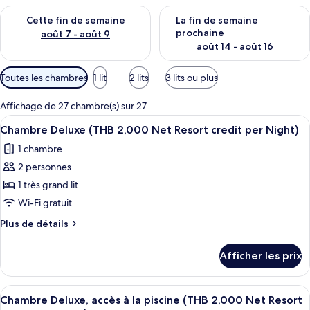
Vérifier la disponibilité pour cette fin de semaine août 7 - aoû
Vérifier la disponibilité pour 
Cette fin de semaine
La fin de semaine
prochaine
août 7 - août 9
août 14 - août 16
Filtres
Toutes les chambres
1 lit
2 lits
3 lits ou plus
disponibles
pour
Affichage de 27 chambre(s) sur 27
les
Afficher
Minibar, coffre-fort pour ordinateur 
5
Chambre Deluxe (THB 2,000 Net Resort credit per Night)
chambres
toutes
1 chambre
les
2 personnes
photos
pour
1 très grand lit
ce
Wi-Fi gratuit
type
Plus
Plus de détails
de
de
chambre :
détails
Afficher les prix
pour
Chambre
Chambre
Deluxe
Deluxe
Afficher
Balcon
(THB
5
(THB
Chambre Deluxe, accès à la piscine (THB 2,000 Net Resort
toutes
2,000