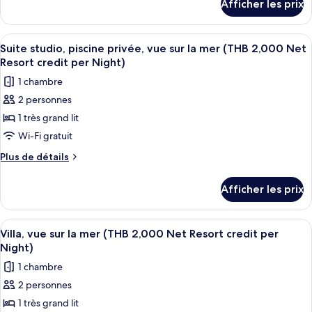
Afficher les prix
Night)
pour
studio,
Suite
piscine
studio,
Afficher
Minibar, coffre-fort pour ordinateur 
5
privée,
piscine
Suite studio, piscine privée, vue sur la mer (THB 2,000 Net
toutes
privée,
vue
Resort credit per Night)
vue
les
sur
1 chambre
sur
photos
le
le
2 personnes
pour
jardin
jardin
1 très grand lit
ce
(THB
(THB
2,000
type
Wi-Fi gratuit
2,000
Net
de
Plus
Plus de détails
Net
Resort
chambre :
de
credit
Resort
détails
Suite
per
Afficher les prix
credit
pour
Night)
studio,
per
Suite
piscine
studio,
Night)
Afficher
Terrasse/patio
4
privée,
piscine
Villa, vue sur la mer (THB 2,000 Net Resort credit per
toutes
privée,
vue
Night)
vue
les
sur
1 chambre
sur
photos
la
la
2 personnes
pour
mer
mer
1 très grand lit
ce
(THB