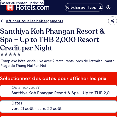
Passer au contenu principal
Télécharger l’appli
Afficher tous les hébergements
Santhiya Koh Phangan Resort &
Spa – Up to THB 2,000 Resort
Credit per Night
Hébergement
5.0 étoiles
Complexe hôtelier de luxe avec 2 restaurants, près de l'attrait suivant :
Plage de Thong Nai Pan Noi
Sélectionnez des dates pour afficher les prix
Où allez-vous?
Dates