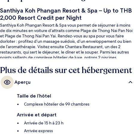
Santhiya Koh Phangan Resort & Spa – Up to THB
2,000 Resort Credit per Night
Santhiya Koh Phangan Resort & Spa vous permet de séjourner à moins
de dix minutes en voiture d’attraits comme Plage de Thong Nai Pan Noi
et Plage de Thong Nai Pan Yai. Rendez-vous au spa pour vous faire
dorloter : profitez d’un massage suédois, d’un enveloppement ou bien
de l’aromathérapie. Visitez ensuite Chantara Restaurant, un des 2
restaurants, qui sert le déjeuner, le dîner et le souper. Parmi les autres
points saillants de complexe hôtelier de luxe, notons 2 piscines
extérieures, un bar sur la plage et un bain de vapeur. Les autres
Plus de détails sur cet hébergement
voyageurs apprécient vraiment le personnel serviable.
Aperçu
Taille de l’hôtel
Complexe hôtelier de 99 chambres
Arrivée et départ
Arrivée de 15 h à 23 h
Arrivée express