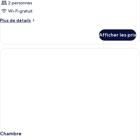
2 personnes
Wi-Fi gratuit
Plus
Plus de détails
de
détails
Afficher les prix
pour
Chambre
Chambre