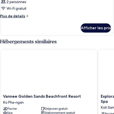
2 personnes
Wi-Fi gratuit
Plus
Plus de détails
de
détails
Afficher les prix
pour
Chambre
Hébergements similaires
Vannee Golden Sands Beachfront Resort
Explorar
Vannee
Explorar
Vannee Golden Sands Beachfront Resort
Explor
Golden
Koh
Spa
Ko Pha-ngan
Sands
Samui
Koh Sam
Piscine
Déjeuner gratuit
Beachfront
–
Spa
Stationnement gratuit
Piscin