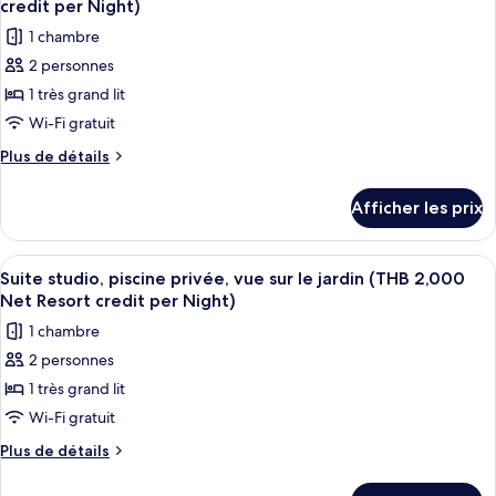
2,000
credit per Night)
Net
les
Net
1 chambre
Resort
photos
Resort
credit
2 personnes
pour
credit
per
1 très grand lit
ce
Night)
per
type
Wi-Fi gratuit
Night)
de
Plus
Plus de détails
chambre :
de
détails
Chambre
Afficher les prix
pour
Deluxe,
Chambre
accès
Deluxe,
Afficher
Terrasse/patio
5
à
accès
Suite studio, piscine privée, vue sur le jardin (THB 2,000
toutes
à
la
Net Resort credit per Night)
la
les
piscine
1 chambre
piscine
photos
(THB
(THB
2 personnes
pour
2,000
2,000
1 très grand lit
ce
Net
Net
Resort
type
Wi-Fi gratuit
Resort
credit
de
Plus
Plus de détails
credit
per
chambre :
de
Night)
per
détails
Suite