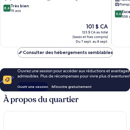
Resort
Adults
Transp
Ko
Only
8.4
Très bien
8,4
Pha-
Resort
sur
75 avis
9.4
Exc
9,4
ngan
and
10,
sur
558 a
Spa
Très
10,
Le
101 $ CA
Koh
bien,
Exceptio
prix
Samui
75 avis
558 avis
123 $ CA au total
est
(taxes et frais compris)
de
Du 7 sept. au 8 sept.
101 $ CA
Consulter des hébergements semblables
Ouvrez une session pour accéder aux réductions et avantages
admissibles. Plus de récompenses pour vivre plus d’aventures!
Ouvrir une session
M’inscrire gratuitement
À propos du quartier