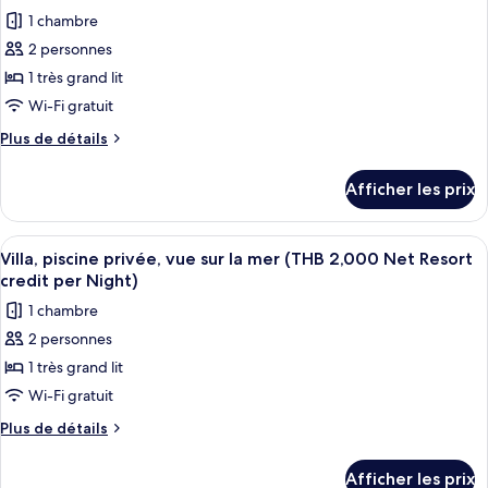
2,000
les
Net
1 chambre
Net
photos
Resort
Resort
2 personnes
pour
credit
credit
1 très grand lit
ce
per
per
Night)
type
Wi-Fi gratuit
Night)
de
Plus
Plus de détails
chambre :
de
détails
Villa,
Afficher les prix
pour
piscine
Villa,
privée,
piscine
Afficher
Terrasse/patio
5
vue
privée,
Villa, piscine privée, vue sur la mer (THB 2,000 Net Resort
toutes
vue
sur
credit per Night)
sur
les
la
1 chambre
la
photos
mer
mer
2 personnes
pour
(THB
(THB
1 très grand lit
ce
2,000
2,000
Net
type
Wi-Fi gratuit
Net
Resort
de
Plus
Plus de détails
Resort
credit
chambre :
de
per
credit
détails
Villa,
Night)
Afficher les prix
per
pour