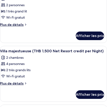
photos
Net
Resort
2 personnes
pour
Resort
credit
1 très grand lit
ce
per
credit
Night)
type
Wi-Fi gratuit
per
de
Night)
Plus
Plus de détails
chambre :
de
détails
Villa,
Afficher les prix
pour
piscine
Villa,
privée,
piscine
Afficher
Terrasse/patio
7
vue
privée,
Villa majestueuse (THB 1,500 Net Resort credit per Night)
toutes
vue
sur
2 chambres
sur
les
la
la
4 personnes
photos
mer
mer
pour
2 très grands lits
(THB
(THB
ce
1,500
Wi-Fi gratuit
1,500
Net
type
Net
Plus
Plus de détails
Resort
de
de
Resort
credit
chambre :
détails
per
credit
Afficher les prix
pour
Villa
Night)
per
Villa
majestueuse
majestueuse
Night)
Terrasse/patio