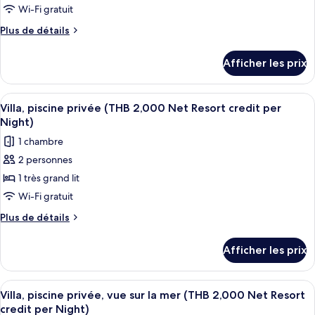
(THB
2,000
type
Wi-Fi gratuit
2,000
Net
de
Plus
Plus de détails
Net
Resort
chambre :
de
credit
Resort
détails
Villa,
per
Afficher les prix
credit
pour
Night)
vue
per
Villa,
sur
vue
Night)
Afficher
Minibar, coffre-fort pour ordinateur 
6
la
sur
Villa, piscine privée (THB 2,000 Net Resort credit per
toutes
la
mer
Night)
mer
les
(THB
1 chambre
(THB
photos
2,000
2,000
2 personnes
pour
Net
Net
1 très grand lit
ce
Resort
Resort
credit
type
Wi-Fi gratuit
credit
per
de
Plus
Plus de détails
per
Night)
chambre :
de
Night)
détails
Villa,
Afficher les prix
pour
piscine
Villa,
privée
piscine
Afficher
Terrasse/patio
5
(THB
privée
Villa, piscine privée, vue sur la mer (THB 2,000 Net Resort
toutes
(THB
2,000
credit per Night)