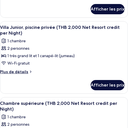
chambre :
de
per
credit
détails
Villa
Night)
Afficher les prix
per
pour
royale,
Night)
Villa
piscine
royale,
Afficher
Minibar, coffre-fort pour ordinateur 
5
privée
piscine
Villa Junior, piscine privée (THB 2,000 Net Resort credit
toutes
privée
(THB
per Night)
(THB
les
1,500
1 chambre
1,500
photos
Net
Net
2 personnes
pour
Resort
Resort
1 très grand lit et 1 canapé-lit (jumeau)
ce
credit
credit
per
type
Wi-Fi gratuit
per
Night)
de
Plus
Plus de détails
Night)
chambre :
de
détails
Villa
Afficher les prix
pour
Junior,
Villa
piscine
Junior,
Afficher
Minibar, coffre-fort pour ordinateur 
4
privée
piscine
Chambre supérieure (THB 2,000 Net Resort credit per
toutes
privée
(THB
Night)
(THB
les
2,000
1 chambre
2,000
photos
Net
Net
2 personnes
pour
Resort