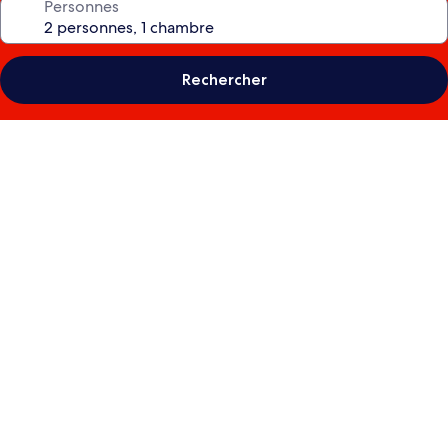
Personnes
Rechercher
Galerie
de
photos
de