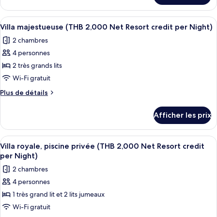
piscine
Night)
Villa,
privée,
piscine
Afficher
Terrasse/patio
7
vue
privée,
Villa majestueuse (THB 2,000 Net Resort credit per Night)
toutes
vue
sur
2 chambres
sur
les
la
la
4 personnes
photos
mer
mer
pour
2 très grands lits
(THB
(THB
ce
2,000
Wi-Fi gratuit
2,000
Net
type
Net
Plus
Plus de détails
Resort
de
de
Resort
credit
chambre :
détails
per
credit
Afficher les prix
pour
Villa
Night)
per
Villa
majestueuse
majestueuse
Night)
Afficher
Terrasse/patio
(THB
7
(THB
Villa royale, piscine privée (THB 2,000 Net Resort credit
toutes
2,000
2,000
per Night)
Net
les
Net
2 chambres
Resort
photos
Resort
credit
4 personnes
pour
credit
per
1 très grand lit et 2 lits jumeaux
ce
Night)
per
type
Wi-Fi gratuit
Night)