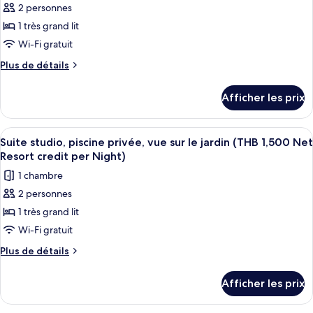
credit
credit
2 personnes
pour
per
per
1 très grand lit
ce
Night)
Night)
type
Wi-Fi gratuit
de
Plus
Plus de détails
chambre :
de
détails
Chambre
Afficher les prix
pour
Deluxe,
Chambre
accès
Deluxe,
Afficher
Terrasse/patio
5
à
accès
Suite studio, piscine privée, vue sur le jardin (THB 1,500 Net
toutes
à
la
Resort credit per Night)
la
les
piscine
1 chambre
piscine
photos
(THB
(THB
2 personnes
pour
1,500
1,500
1 très grand lit
ce
Net
Net
Resort
type
Wi-Fi gratuit
Resort
credit
de
Plus
Plus de détails
credit
per
chambre :
de
Night)
per
détails
Suite
Afficher les prix
Night)
pour
studio,
Suite
piscine
studio,