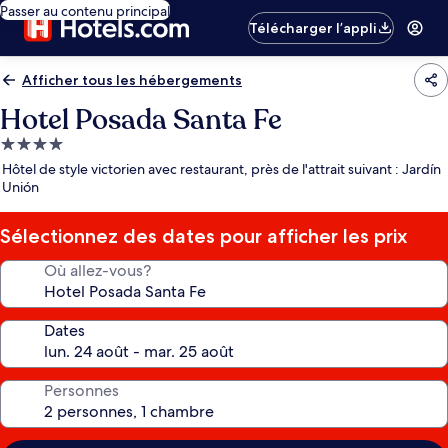
Passer au contenu principal
Télécharger l’appli
Afficher tous les hébergements
Hotel Posada Santa Fe
Hébergement
4.0 étoiles
Hôtel de style victorien avec restaurant, près de l'attrait suivant : Jardín
Unión
Sélectionnez des dates pour afficher les prix
Où allez-vous?
Dates
Personnes