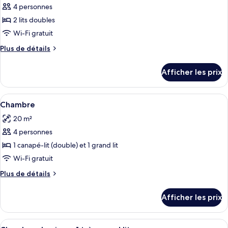
4 personnes
photos
pour
2 lits doubles
ce
Wi-Fi gratuit
type
Plus
Plus de détails
de
de
chambre :
détails
Afficher les prix
pour
Chambre
Chambre
Afficher
Une chambre à coucher avec un grand li
4
Chambre
toutes
20 m²
les
4 personnes
photos
pour
1 canapé-lit (double) et 1 grand lit
ce
Wi-Fi gratuit
type
Plus
Plus de détails
de
de
chambre :
détails
Afficher les prix
pour
Chambre
Chambre
Afficher
Une chambre à coucher bien rangée, av
6