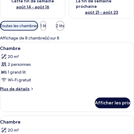
Cette fin de semaine
La fin de semaine
prochaine
août 14 - août 16
août 21 - août 23
Filtres
Toutes les chambres
1 lit
2 lits
disponibles
pour
Affichage de 8 chambre(s) sur 8
les
Afficher
Une chambre d’hôtel comprenant un lit
4
Chambre
chambres
toutes
20 m²
les
2 personnes
photos
pour
1 grand lit
ce
Wi-Fi gratuit
type
Plus
Plus de détails
de
de
chambre :
détails
Afficher les prix
pour
Chambre
Chambre
Afficher
Une chambre d’hôtel avec deux lits, de
4
Chambre
toutes
20 m²
les