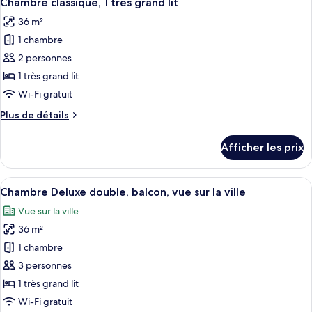
Chambre classique, 1 très grand lit
toutes
36 m²
les
1 chambre
photos
pour
2 personnes
ce
1 très grand lit
type
Wi-Fi gratuit
de
Plus
Plus de détails
chambre :
de
Chambre
détails
Afficher les prix
pour
classique,
Chambre
1
classique,
Afficher
Une chambre d’hôtel avec un grand lit
très
5
1
Chambre Deluxe double, balcon, vue sur la ville
toutes
grand
très
Vue sur la ville
grand
les
lit
lit
36 m²
photos
pour
1 chambre
ce
3 personnes
type
1 très grand lit
de
Wi-Fi gratuit