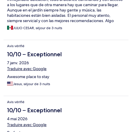
a los lugares que de otra manera hay que caminar para llegar.
Aunque en el jardín siempre hay gente y música, las
habitaciones están bien aisladas. El personal muy atento,
siempre servicial y con las mejores recomendaciones. Algo
excepcional es que cuentan con estacionamiento, una
JULIO CESAR, séjour de 3 nuits
grandísima ventaja en el centro de Guanajuato.
Avis vérifié
10/10 – Exceptionnel
7 janv. 2026
Traduire avec Google
Awesome place to stay
Jesus, séjour de 3 nuits
Avis vérifié
10/10 – Exceptionnel
4 mai 2026
Traduire avec Google