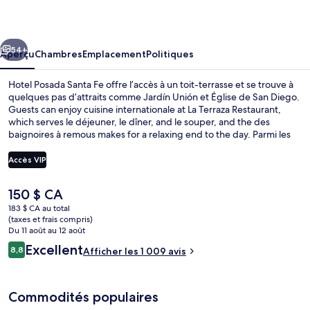
Posada
Santa
cédent
Suivant
Fe
54+
Aperçu
Chambres
Emplacement
Politiques
Hotel Posada Santa Fe offre l’accès à un toit-terrasse et se trouve à
quelques pas d’attraits comme Jardín Unión et Église de San Diego.
Guests can enjoy cuisine internationale at La Terraza Restaurant,
which serves le déjeuner, le dîner, and le souper, and the des
baignoires à remous makes for a relaxing end to the day. Parmi les
autres points saillants de cet hôtel de style victorien figurent un bar-
salon et terrasse. Les autres voyageurs adorent le personnel
Accès VIP
serviable et l’emplacement.
Le
150 $ CA
Façade de l’hébergement
prix
183 $ CA au total
actuel
(taxes et frais compris)
est
Du 11 août au 12 août
de 150 $ CA
Avis
Excellent
8,8
Afficher les 1 009 avis
8,8 sur 10 –
Commodités populaires