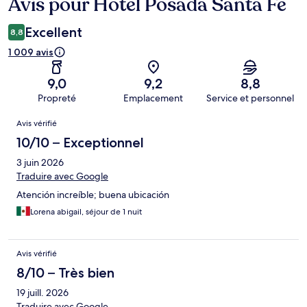
Avis pour Hotel Posada Santa Fe
Avis
Excellent
8,8
1 009 avis
9,0
9,2
8,8
Propreté
Emplacement
Service et personnel
Avis
Avis vérifié
10/10 – Exceptionnel
3 juin 2026
Traduire avec Google
Atención increíble; buena ubicación
Lorena abigail, séjour de 1 nuit
Avis vérifié
8/10 – Très bien
19 juill. 2026
Traduire avec Google