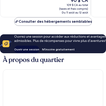
90 $ CA
1 007 avis
1 012 avi
prix
109 $ CA au total
est
(taxes et frais compris)
de
Du 11 août au 12 août
90 $ CA
Consulter des hébergements semblables
Ouvrez une session pour accéder aux réductions et avantages
admissibles. Plus de récompenses pour vivre plus d’aventures!
Ouvrir une session
M’inscrire gratuitement
À propos du quartier