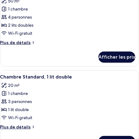
50 m²
les
1 chambre
photos
pour
4 personnes
ce
2 lits doubles
type
Wi-Fi gratuit
de
Plus
Plus de détails
chambre :
de
Chambre
détails
Afficher les prix
pour
quadruple
Chambre
Confort,
quadruple
Afficher
Une chambre d’hôtel avec un lit, une a
2
6
Confort,
Chambre Standard, 1 lit double
toutes
lits
2
20 m²
lits
les
doubles
doubles
1 chambre
photos
pour
3 personnes
ce
1 lit double
type
Wi-Fi gratuit
de
Plus
Plus de détails
chambre :
de
Chambre
détails