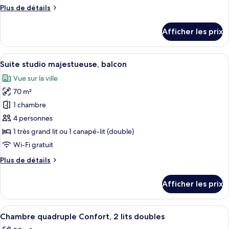
chambre :
Plus
Plus de détails
Chambre
de
Deluxe
détails
Afficher les prix
double,
pour
Chambre
balcon,
Deluxe
Afficher
Une chambre d’hôtel avec un grand lit,
vue
6
double,
Suite studio majestueuse, balcon
toutes
sur
balcon,
Vue sur la ville
vue
les
la
sur
70 m²
photos
ville
la
pour
1 chambre
ville
ce
4 personnes
type
1 très grand lit ou 1 canapé-lit (double)
de
Wi-Fi gratuit
chambre :
Plus
Plus de détails
Suite
de
studio
détails
Afficher les prix
majestueuse,
pour
Suite
balcon
studio
Afficher
Une chambre d’hôtel avec deux lits, un
5
majestueuse,
Chambre quadruple Confort, 2 lits doubles
toutes
balcon