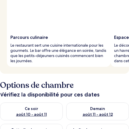
Parcours culinaire
Espace
Le restaurant sert une cuisine internationale pour les
Le déco
gourmets. Le bar offre une élégance en soirée, tandis
un havre
que les petits-déjeuners cuisinés commencent bien
chambre
les journées.
dans cet
Options de chambre
Vérifiez la disponibilité pour ces dates
Vérifier la disponibilité pour ce soir août 10 - août 11
Vérifier la disponibilité pour 
Ce soir
Demain
août 10 - août 11
août 11 - août 12
Vérifier la disponibilité pour cette fin de semaine août 14 - aoû
Vérifier la disponibilité pour 