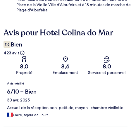
Place de la Vieille Ville d'Albufeira et à 18 minutes de marche de
Plage d'Albufeira.
Avis pour Hotel Colina do Mar
Avis
Bien
7,6
423 avis
8,0
8,6
8,0
Propreté
Emplacement
Service et personnel
Avis
Avis vérifié
6/10 – Bien
30 avr. 2025
Accueil de la réception bon, petit dej moyen , chambre vieillotte
Claire, séjour de 1 nuit