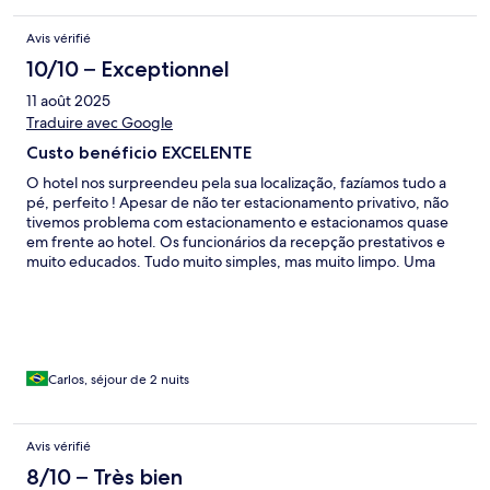
nightlife and the tunnel leading to the beach.
Avis vérifié
10/10 – Exceptionnel
11 août 2025
Traduire avec Google
Custo benéficio EXCELENTE
O hotel nos surpreendeu pela sua localização, fazíamos tudo a
pé, perfeito ! Apesar de não ter estacionamento privativo, não
tivemos problema com estacionamento e estacionamos quase
em frente ao hotel. Os funcionários da recepção prestativos e
muito educados. Tudo muito simples, mas muito limpo. Uma
delícia curtir a piscina no final do dia. Se retornarmos a Albufeira,
provelmente nos hospedaremos nele novamente pela
praticiadade. CUSTO BENEFÍCIO EXCELENTE !
Carlos, séjour de 2 nuits
Avis vérifié
8/10 – Très bien