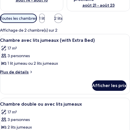
août 14 - août 16
août 21 - août 23
Filtres
Toutes les chambres
1 lit
2 lits
disponibles
pour
Affichage de 2 chambre(s) sur 2
les
Afficher
Une chambre d’hôtel avec deux lits, un
4
Chambre avec lits jumeaux (with Extra Bed)
chambres
toutes
17 m²
les
3 personnes
photos
pour
1 lit jumeau ou 2 lits jumeaux
ce
Plus
Plus de détails
type
de
détails
de
Afficher les prix
pour
chambre :
Chambre
Chambre
avec
Afficher
Une chambre d’hôtel avec deux lits, un
4
avec
lits
Chambre double ou avec lits jumeaux
toutes
jumeaux
lits
17 m²
(with
les
jumeaux
Extra
3 personnes
photos
(with
Bed)
pour
2 lits jumeaux