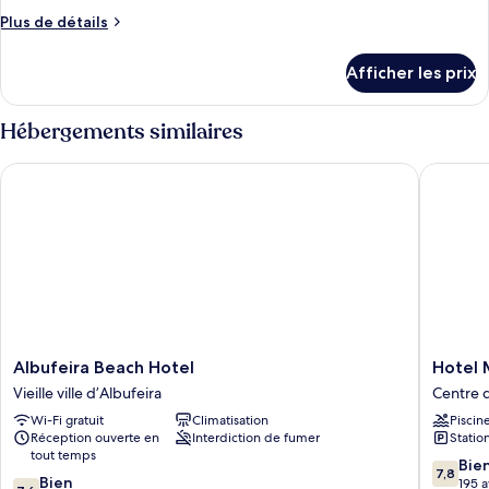
Extra
ce
Plus
Plus de détails
Bed)
type
de
détails
de
Afficher les prix
pour
chambre :
Chambre
Chambre
double
Hébergements similaires
double
ou
avec
ou
Albufeira Beach Hotel
Hotel Ma
lits
avec
jumeaux
lits
jumeaux
Albufeira
Hotel
Albufeira Beach Hotel
Hotel 
Beach
Mar
Vieille ville d’Albufeira
Centre d
Hotel
à
Wi-Fi gratuit
Climatisation
Piscin
Vieille
Vista
Réception ouverte en
Interdiction de fumer
Statio
ville
Centre
tout temps
d’Albufeira
d'Albufe
7.8
Bie
7,8
7.6
Bien
sur
195 a