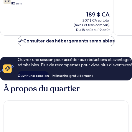
7,6
sur
112 avis
10,
10,
Bien,
Le
189 $ CA
Bien,
195 avis
prix
112 avis
207 $ CA au total
est
(taxes et frais compris)
de
Du 18 août au 19 août
189 $ CA
Consulter des hébergements semblables
Ouvrez une session pour accéder aux réductions et avantages
admissibles. Plus de récompenses pour vivre plus d’aventures!
Ouvrir une session
M’inscrire gratuitement
À propos du quartier