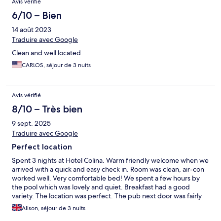
Avis vérifié
6/10 – Bien
14 août 2023
Traduire avec Google
Clean and well located
CARLOS, séjour de 3 nuits
Avis vérifié
8/10 – Très bien
9 sept. 2025
Traduire avec Google
Perfect location
Spent 3 nights at Hotel Colina. Warm friendly welcome when we
arrived with a quick and easy check in. Room was clean, air-con
worked well. Very comfortable bed! We spent a few hours by
the pool which was lovely and quiet. Breakfast had a good
variety. The location was perfect. The pub next door was fairly
quiet and you could play pool and darts. Walk down the hill and
Alison, séjour de 3 nuits
you have shops and restaurants. You are close to the busy