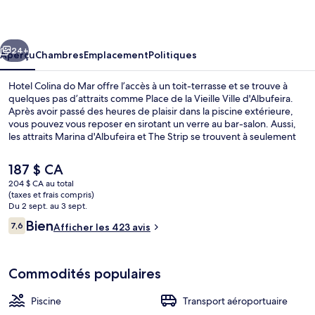
Colina
do
cédent
Suivant
Mar
24+
Aperçu
Chambres
Emplacement
Politiques
Hotel Colina do Mar offre l’accès à un toit-terrasse et se trouve à
quelques pas d’attraits comme Place de la Vieille Ville d'Albufeira.
Après avoir passé des heures de plaisir dans la piscine extérieure,
vous pouvez vous reposer en sirotant un verre au bar-salon. Aussi,
les attraits Marina d'Albufeira et The Strip se trouvent à seulement
5 minutes en voiture.
Le
187 $ CA
prix
204 $ CA au total
actuel
(taxes et frais compris)
Vue aérienne
est
Du 2 sept. au 3 sept.
de 187 $ CA
Avis
Bien
7,6
Afficher les 423 avis
7,6 sur 10 –
Commodités populaires
Piscine
Transport aéroportuaire