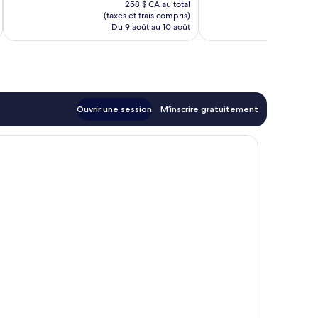
1 004 avis
258 $ CA au total
est
(taxes et frais compris)
(taxe
de
Du 9 août au 10 août
Du
223 $ CA
Ouvrir une session
M’inscrire gratuitement