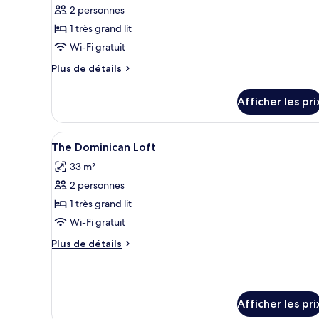
2 personnes
photos
pour
1 très grand lit
ce
Wi-Fi gratuit
type
Plus
Plus de détails
de
de
chambre :
détails
Afficher les pri
pour
Suite
Suite
exécutive
exécutive
Afficher
Une chambre d’hôtel avec un li
5
The Dominican Loft
toutes
33 m²
les
2 personnes
photos
pour
1 très grand lit
ce
Wi-Fi gratuit
type
Plus
Plus de détails
de
de
chambre :
détails
pour
The
The
Dominican
Afficher les pri
Dominican