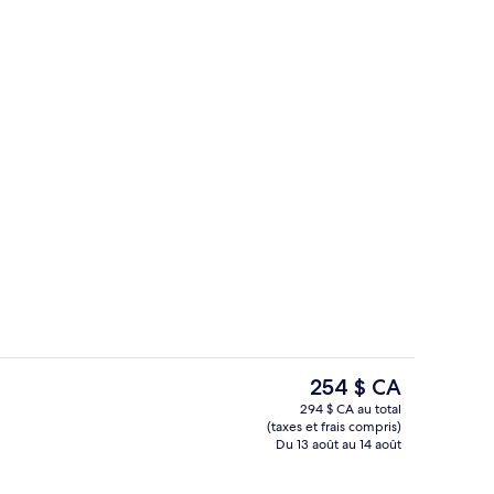
Bar (sur place)
Le
254 $ CA
prix
294 $ CA au total
actuel
(taxes et frais compris)
er servis sur place
Extérieur
est
Du 13 août au 14 août
de 254 $ CA