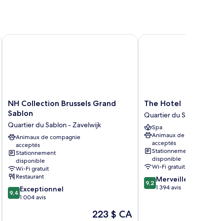
NH Collection Brussels Grand Sablon
The Hotel
NH
The
NH Collection Brussels Grand
The Hotel
Collection
Hotel
Sablon
Quartier du Sablon - Zav
Brussels
Quartier
Quartier du Sablon - Zavelwijk
Spa
Grand
du
Animaux de compagnie
Sablon
Animaux de compagnie
Sablon
acceptés
acceptés
Quartier
-
Stationnement
Stationnement
du
Zavelwijk
disponible
disponible
Sablon
Wi-Fi gratuit
Wi-Fi gratuit
-
Restaurant
9.2
Merveilleux
Zavelwijk
9,2
sur
1 394 avis
9.4
Exceptionnel
9,4
10,
sur
1 004 avis
Merveilleux,
10,
Le
223 $ CA
1 394 avis
Exceptionnel,
prix