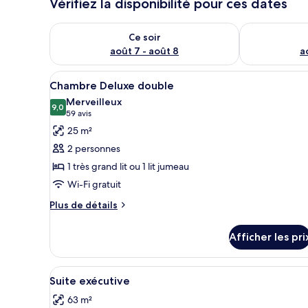
Vérifiez la disponibilité pour ces dates
Vérifier la disponibilité pour ce soir août 7 - août 8
Vérifier la di
Ce soir
août 7 - août 8
a
Afficher
Une chambre d’hôtel comprenan
4
Chambre Deluxe double
toutes
Merveilleux
les
9,0
9,0 sur 10
(59 avis)
59 avis
photos
25 m²
pour
2 personnes
ce
1 très grand lit ou 1 lit jumeau
type
Wi-Fi gratuit
de
chambre :
Plus
Plus de détails
de
Chambre
détails
Deluxe
Afficher les pri
pour
double
Chambre
Deluxe
Afficher
Une chambre d’hôtel avec un gr
8
double
Suite exécutive
toutes
63 m²
les