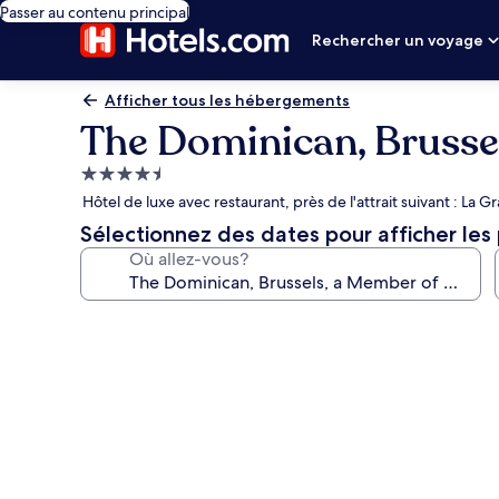
Passer au contenu principal
Rechercher un voyage
Afficher tous les hébergements
The Dominican, Brusse
Hébergement
4.5 étoiles
Hôtel de luxe avec restaurant, près de l'attrait suivant : La G
Sélectionnez des dates pour afficher les 
Où allez-vous?
Galerie
de
photos
de
l’hébergement
The