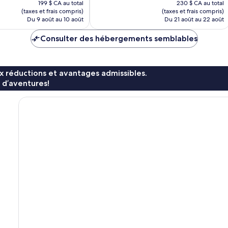
199 $ CA au total
230 $ CA au total
est
est
(taxes et frais compris)
(taxes et frais compris)
de
de
Du 9 août au 10 août
Du 21 août au 22 août
169 $ CA
197 $ CA
Consulter des hébergements semblables
x réductions et avantages admissibles.
 d’aventures!