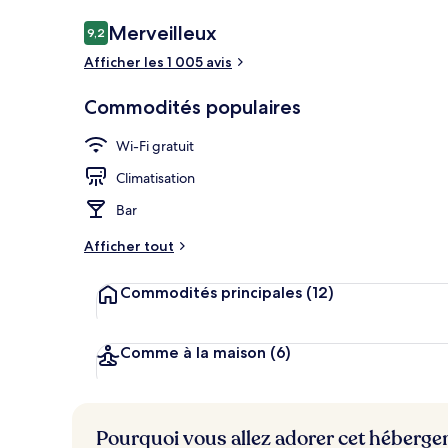
Avis
Merveilleux
9,2
9,2 sur 10 –
Afficher les 1 005 avis
Cour
Commodités populaires
Wi-Fi gratuit
Climatisation
Bar
Afficher tout
Commodités principales
(12)
Comme à la maison
(6)
Pourquoi vous allez adorer cet héberg