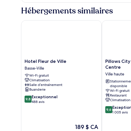
Loft
Loft
Hébergements similaires
Hotel Fleur de Ville
Pillows City 
Hotel
Pillows
Hotel Fleur de Ville
Pillows City
Fleur
City
Centre
Basse-Ville
de
Hotel
Ville haute
Wi-Fi gratuit
Ville
Brussels
Climatisation
Basse-
Centre
Stationneme
Salle d’entraînement
disponible
Ville
Ville
Buanderie
Wi-Fi gratuit
haute
Restaurant
9.8
Exceptionnel
9,8
Climatisation
sur
488 avis
10,
9.6
Exceptio
9,6
Exceptionnel,
sur
1 005 avis
488 avis
10,
Exceptionnel,
Le
189 $ CA
1 005 avis
prix