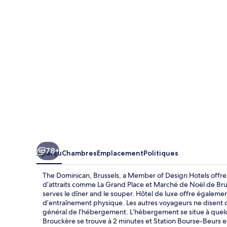
Dominican,
Brussels,
a
Member
of
Design
Hotels
78+
Aperçu
Chambres
Emplacement
Politiques
The Dominican, Brussels, a Member of Design Hotels offre
d’attraits comme La Grand Place et Marché de Noël de B
serves le dîner and le souper. Hôtel de luxe offre égaleme
d’entraînement physique. Les autres voyageurs ne disent qu
général de l’hébergement. L’hébergement se situe à quel
Brouckère se trouve à 2 minutes et Station Bourse-Beurs e