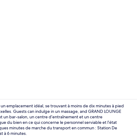
Hall
 un emplacement idéal, se trouvant à moins de dix minutes à pied
ruxelles. Guests can indulge in un massage, and GRAND LOUNGE
nt un bar-salon, un centre d’entraînement et un centre
Dîner et soup
e du bien en ce qui concerne le personnel serviable et l’état
ques minutes de marche du transport en commun : Station De
st à 6 minutes.