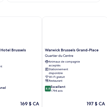
Courtyard
room
Hotel Brussels Centre
Warwick Brussels Grand-Place
Warwick
 Hotel Brussels
Warwick Brussels Grand-Place
Brussels
Quartier du Centre
Grand-
Animaux de compagnie
Place
acceptés
nt
Quartier
Stationnement
du
disponible
Centre
Wi-Fi gratuit
Restaurant
8.8
Excellent
nnel
8,8
sur
1 794 avis
10,
Excellent,
Le
Le
169 $ CA
197 $ CA
1 794 avis
prix
prix