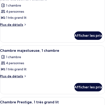
toutes
très
1
1 chambre
grand
les
très
lit,
4 personnes
photos
grand
vue
pour
1 très grand lit
sur
lit,
ce
la
Plus
Plus de détails
vue
ville
type
de
sur
détails
de
Afficher les prix
la
pour
chambre :
ville
Suite
Suite
exécutive,
Afficher
Une chambre d’hôtel avec un grand lit
5
exécutive,
1
Chambre majestueuse, 1 chambre
toutes
chambre
1
1 chambre
les
chambre
4 personnes
photos
pour
1 très grand lit
ce
Plus
Plus de détails
type
de
détails
de
Afficher les prix
pour
chambre :
Chambre
Chambre
majestueuse,
Afficher
Une chambre d’hôtel avec un grand lit
5
majestueuse,
1
Chambre Prestige, 1 très grand lit
toutes