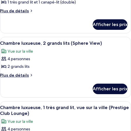
lit
1 très grand lit et 1 canapé-lit (double)
photos
grand
(Sphere
pour
Plus
Plus de détails
View)
lit
de
ce
(Sphere
détails
type
Afficher les prix
View)
pour
de
Chambre
chambre :
luxueuse,
Afficher
Une chambre d’hôtel avec une grande 
6
1
Chambre
Chambre luxueuse, 2 grands lits (Sphere View)
toutes
très
luxueuse,
Vue sur la ville
grand
les
1
lit
4 personnes
photos
très
et
pour
2 grands lits
1
grand
ce
canapé-
Plus
Plus de détails
lit
lit
type
de
et
détails
de
Afficher les prix
1
pour
chambre :
Chambre
canapé-
Chambre
luxueuse,
lit
Afficher
Salon d’affaires
9
luxueuse,
2
Chambre luxueuse, 1 très grand lit, vue sur la ville (Prestige
toutes
grands
2
Club Lounge)
lits
les
grands
Vue sur la ville
(Sphere
photos
lits
View)
4 personnes