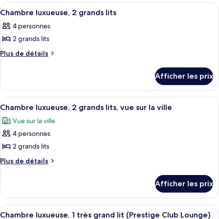
Chambre
luxueuse,
Afficher
Literie de qualité, minibar, coffre-fort
5
luxueuse,
Plusieurs
Chambre luxueuse, 2 grands lits
toutes
lits
Plusieurs
4 personnes
(Prestige
les
lits
Club
2 grands lits
photos
(Prestige
Lounge)
pour
Plus
Plus de détails
Club
de
ce
Lounge)
détails
type
Afficher les prix
pour
de
Chambre
chambre :
luxueuse,
Afficher
Literie de qualité, minibar, coffre-fort
6
2
Chambre
Chambre luxueuse, 2 grands lits, vue sur la ville
toutes
grands
luxueuse,
Vue sur la ville
lits
les
2
4 personnes
photos
grands
pour
2 grands lits
lits
ce
Plus
Plus de détails
type
de
détails
de
Afficher les prix
pour
chambre :
Chambre
Chambre
luxueuse,
Afficher
Salon d’affaires
9
luxueuse,
2
Chambre luxueuse, 1 très grand lit (Prestige Club Lounge)