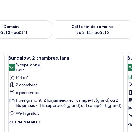
sponibilité pour demain août 10 - août 11
Vérifier la disponibilité pour cette fi
Demain
Cette fin de semaine
ût 10 - août 11
août 14 - août 16
 deux fauteuils, une table basse, un téléviseur et, au fond, un coin cuisine.
Afficher
Une terrasse avec une table et des cha
A
10
Bungalow, 2 chambres, lanai
B
toutes
t
Exceptionnel
les
9,6
le
10
9,6 sur 10
(4 avis)
4 avis
photos
p
144 m²
pour
p
2 chambres
ce
c
6 personnes
type
t
1 très grand lit, 2 lits jumeaux et 1 canapé-lit (grand) ou 2
de
d
lits jumeaux, 1 lit superposé (grand) et 1 canapé-lit (grand)
chambre :
c
Wi-Fi gratuit
Bungalow,
B
2
Plus
3
Plus de détails
Pl
Pl
de
chambres,
c
d