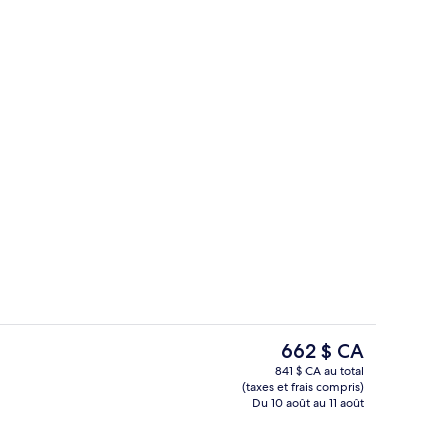
térieures, cabanas gratuites, parasols
Restaurant
Le
662 $ CA
prix
841 $ CA au total
actuel
(taxes et frais compris)
Restaurant
est
Du 10 août au 11 août
de 662 $ CA