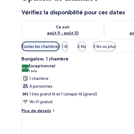
Vérifiez la disponibilité pour ces dates
Vérifier la disponibilité pour ce soir août 9 - août 10
Vérifier la di
Ce soir
août 9 - août 10
ao
Filtres
Toutes les chambres
1 lit
2 lits
3 lits ou plus
disponibles
Afficher
Un salon comprenant un canapé,
pour
8
Bungalow, 1 chambre
toutes
les
Exceptionnel
les
10,0
chambres
10,0 sur 10
(1 avis)
1 avis
photos
1 chambre
pour
4 personnes
ce
1 très grand lit et 1 canapé-lit (grand)
type
Wi-Fi gratuit
de
chambre :
Plus
Plus de détails
de
Bungalow,
détails
1
pour
chambre
Bungalow,