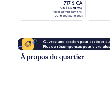
Le
717 $ CA
178 avis
prix
910 $ CA au total
est
(taxes et frais compris)
de
Du 15 août au 16 août
717 $ CA
Ouvrez une session pour accéder au
Plus de récompenses pour vivre plus
À propos du quartier