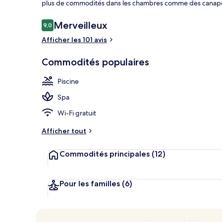
plus de commodités dans les chambres comme des canapés-
Avis
Merveilleux
9,0
9,0 sur 10 –
Sur la plage,
Afficher les 101 avis
Commodités populaires
Piscine
Spa
Wi-Fi gratuit
Afficher tout
Commodités principales
(12)
Pour les familles
(6)