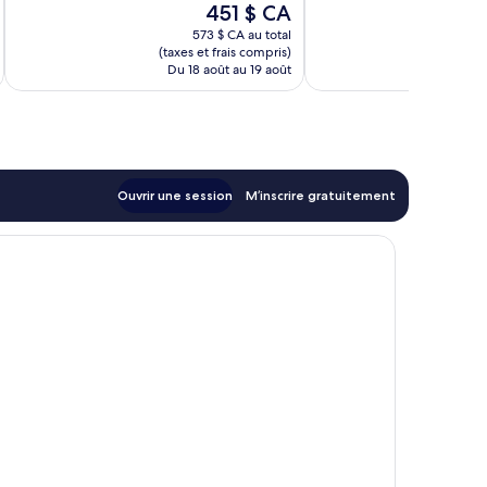
Le
451 $ CA
prix
573 $ CA au total
est
(taxes et frais compris)
(taxe
de
Du 18 août au 19 août
Du 
451 $ CA
Ouvrir une session
M’inscrire gratuitement