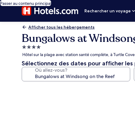
Passer au contenu principal
Rechercher un voyage
Afficher tous les hébergements
Bungalows at Windsong
Hébergement
4.0 étoiles
Hôtel sur la plage avec station santé complète, à Turtle Cove
Sélectionnez des dates pour afficher les 
Où allez-vous?
Galerie
de
photos
de
l’hébergement
Bungalows