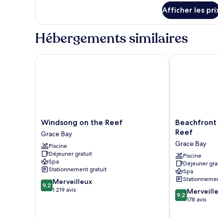
1
Afficher les pri
chambre
Hébergements similaires
Windsong on the Reef
Beachfront a
Windsong
Beachfront
Windsong on the Reef
Beachfront
on
at
Reef
Grace Bay
the
Windsong
Grace Bay
Piscine
Reef
on
Déjeuner gratuit
Grace
the
Piscine
Spa
Déjeuner gra
Bay
Reef
Stationnement gratuit
Spa
Grace
Stationnemen
9.2
Merveilleux
Bay
9,2
sur
1 219 avis
9.2
Merveill
9,2
10,
sur
178 avis
Merveilleux,
10,
1 219 avis
Merveilleux,