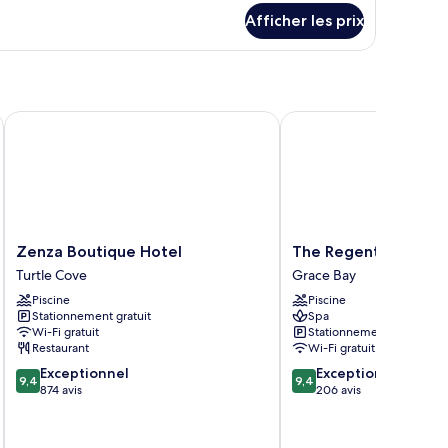
tails
Afficher les prix
ur
ngalow,
ambres
Zenza Boutique Hotel
The Regent Grand
Zenza
The
Zenza Boutique Hotel
The Regent Grand
Boutique
Regent
Turtle Cove
Grace Bay
Hotel
Grand
Piscine
Piscine
Turtle
Grace
Stationnement gratuit
Spa
Cove
Bay
Wi-Fi gratuit
Stationnement gratuit
Restaurant
Wi-Fi gratuit
9.4
9.4
Exceptionnel
Exceptionnel
9,4
9,4
sur
sur
874 avis
206 avis
10,
10,
Exceptionnel,
Exceptionnel,
874 avis
206 avis