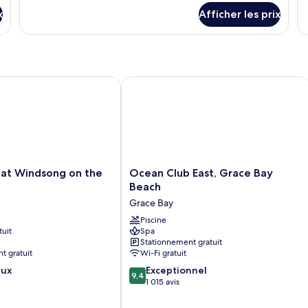
détails
dé
lanai
pour
x
Afficher les prix
po
Bungalow,
Bu
2
3
chambres,
ch
lanai
t Windsong on the Reef
Ocean Club East, Grace Bay Beach
Ocean
 at Windsong on the
Ocean Club East, Grace Bay
Club
Beach
East,
Grace Bay
Grace
Bay
Piscine
tuit
Spa
Beach
Stationnement gratuit
Grace
t gratuit
Wi-Fi gratuit
Bay
9.4
eux
Exceptionnel
9,4
sur
1 015 avis
10,
Exceptionnel,