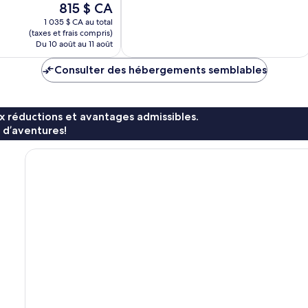
Le
815 $ CA
1 015 avis
prix
1 035 $ CA au total
est
(taxes et frais compris)
de
Du 10 août au 11 août
815 $ CA
Consulter des hébergements semblables
x réductions et avantages admissibles.
 d’aventures!