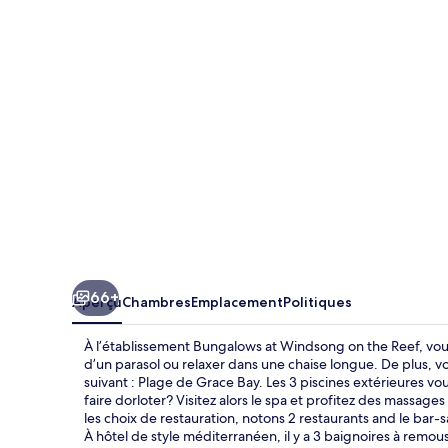
at
Windsong
on
the
Reef
66+
Aperçu
Chambres
Emplacement
Politiques
À l’établissement Bungalows at Windsong on the Reef, vous
d’un parasol ou relaxer dans une chaise longue. De plus, v
suivant : Plage de Grace Bay. Les 3 piscines extérieures vo
faire dorloter? Visitez alors le spa et profitez des massa
les choix de restauration, notons 2 restaurants and le bar-s
À hôtel de style méditerranéen, il y a 3 baignoires à remo