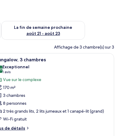
n de semaine août 14 - août 16
Vérifier la disponibilité pour la fin de semaine prochaine août
La fin de semaine prochaine
août 21 - août 23
Affichage de 3 chambre(s) sur 3
ises, entourée de palmiers et de plantes en pot.
fficher
Un salon comprenant un canapé, une table bass
8
ungalow, 3 chambres
outes
Exceptionnel
s
,0
10,0 sur 10
(1 avis)
1 avis
hotos
Vue sur le complexe
our
170 m²
e
3 chambres
ype
8 personnes
e
2 très grands lits, 2 lits jumeaux et 1 canapé-lit (grand)
hambre :
ungalow,
Wi-Fi gratuit
us
us de détails
hambres
e