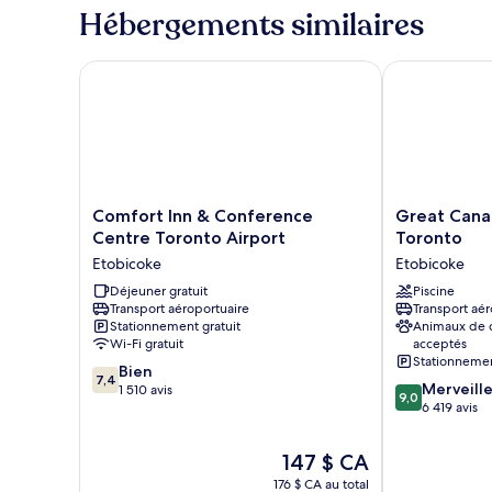
Hébergements similaires
Comfort Inn & Conference Centre Toronto Airport
Great Canadi
Comfort
Great
Comfort Inn & Conference
Great Cana
Inn
Canadian
Centre Toronto Airport
Toronto
&
Casino
Etobicoke
Etobicoke
Conference
Resort
Centre
Déjeuner gratuit
Toronto
Piscine
Transport aéroportuaire
Transport aér
Toronto
Etobicoke
Stationnement gratuit
Animaux de
Airport
Wi-Fi gratuit
acceptés
Etobicoke
Stationnemen
7.4
Bien
7,4
9.0
Merveill
sur
1 510 avis
9,0
sur
6 419 avis
10,
10,
Bien,
Merveilleux,
1 510 avis
Le
147 $ CA
6 419 avis
prix
176 $ CA au total