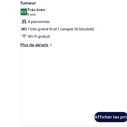
toutes
très
fumeur
grand
grand
les
Très bien
lit,
lit,
8,0
photos
8,0 sur 10
(5 avis)
5 avis
non-
non-
pour
4 personnes
fumeur
fumeur
ce
1 très grand lit et 1 canapé-lit (double)
type
Wi-Fi gratuit
de
Plus
Plus de détails
chambre :
de
Suite
détails
Junior,
pour
Suite
1
Junior,
très
1
grand
très
lit
grand
lit
et
et
1
1
canapé-
canapé-
lit,
lit,
non-
Afficher les pri
non-
fumeur
fumeur