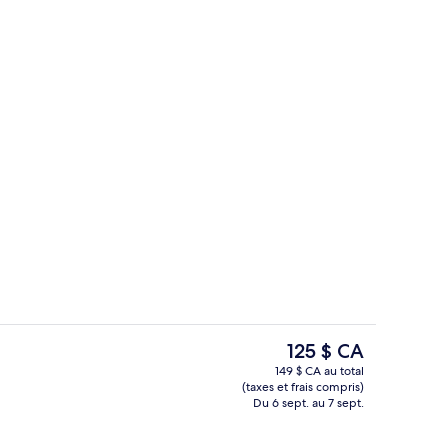
Hall
Le
125 $ CA
prix
149 $ CA au total
actuel
(taxes et frais compris)
Suite Prestige, 1 très grand lit, baign
est
Du 6 sept. au 7 sept.
de 125 $ CA