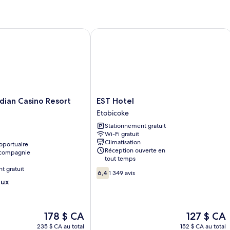
St
1
tr
gr
an Casino Resort Toronto
EST Hotel
lit,
ac
au
pe
à
mo
ré
EST
dian Casino Resort
EST Hotel
Hotel
Etobicoke
Etobicoke
Stationnement gratuit
Wi-Fi gratuit
Climatisation
oportuaire
Réception ouverte en
 compagnie
tout temps
t gratuit
6.4
6,4
1 349 avis
sur
eux
10,
1 349 avis
Le
Le
178 $ CA
127 $ CA
prix
prix
235 $ CA au total
152 $ CA au total