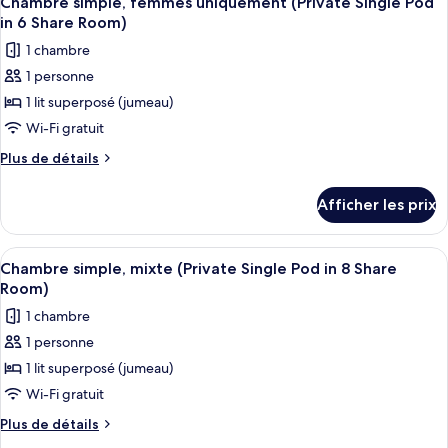
uniquement
Chambre simple, femmes uniquement (Private Single Pod
toutes
uniquement
(Private
in 6 Share Room)
(Private
les
Single
1 chambre
Single
photos
Pod
Pod
1 personne
pour
in
in
1 lit superposé (jumeau)
ce
4
4
Share
type
Wi-Fi gratuit
Share
Room)
de
Plus
Plus de détails
Room)
chambre :
de
détails
Chambre
Afficher les prix
pour
simple,
Chambre
femmes
simple,
Afficher
Un intérieur moderne avec un lit, une
6
uniquement
femmes
Chambre simple, mixte (Private Single Pod in 8 Share
toutes
uniquement
(Private
Room)
(Private
les
Single
1 chambre
Single
photos
Pod
Pod
1 personne
pour
in
in
1 lit superposé (jumeau)
ce
6
6
Share
type
Wi-Fi gratuit
Share
Room)
de
Plus
Plus de détails
Room)
chambre :
de