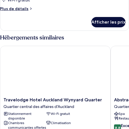
pour
Wi-Fi gratuit
ce
Plus
Plus de détails
type
de
détails
de
Afficher les prix
pour
chambre :
Female
Female
4
Hébergements similaires
4
Pod
Room
Pod
Travelodge Hotel Auckland Wynyard Quarter
Abstract
Room
Travelodge
Abstract
Travelodge Hotel Auckland Wynyard Quarter
Abstra
Hotel
Hotel
Quartier central des affaires d'Auckland
Quartier
Auckland
Quartier
Stationnement
Wi-Fi gratuit
Spa
Wynyard
central
disponible
Restau
Quarter
des
Chambres
Climatisation
Quartier
affaires
8.8
Exce
communicantes offertes
8,8