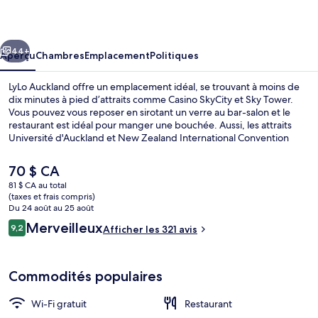
Auckland
cédent
Suivant
44+
Aperçu
Chambres
Emplacement
Politiques
LyLo Auckland offre un emplacement idéal, se trouvant à moins de
dix minutes à pied d’attraits comme Casino SkyCity et Sky Tower.
Vous pouvez vous reposer en sirotant un verre au bar-salon et le
restaurant est idéal pour manger une bouchée. Aussi, les attraits
Université d'Auckland et New Zealand International Convention
Centre se trouvent à tout juste 10 minutes de marche. Les autres
voyageurs apprécient vraiment le personnel serviable. Le transport
Le
70 $ CA
en commun se trouve à proximité : Arrêt de tram Gaunt Street est à
prix
81 $ CA au total
seulement 13 minutes à pied.
actuel
(taxes et frais compris)
Extérieur
est
Du 24 août au 25 août
de 70 $ CA
Avis
Merveilleux
9,2
Afficher les 321 avis
9,2 sur 10 –
Commodités populaires
Wi-Fi gratuit
Restaurant