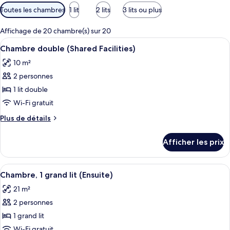
Filtres
Toutes les chambres
1 lit
2 lits
3 lits ou plus
disponibles
pour
Affichage de 20 chambre(s) sur 20
les
Afficher
Une chambre moderne avec un lit, un g
4
Chambre double (Shared Facilities)
chambres
toutes
10 m²
les
2 personnes
photos
pour
1 lit double
ce
Wi-Fi gratuit
type
Plus
Plus de détails
de
de
chambre :
détails
Afficher les prix
pour
Chambre
Chambre
double
double
Afficher
Une chambre d’hôtel moderne équipée d
(Shared
4
(Shared
Chambre, 1 grand lit (Ensuite)
toutes
Facilities)
Facilities)
21 m²
les
2 personnes
photos
pour
1 grand lit
ce
Wi-Fi gratuit