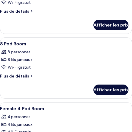
pour
Wi-Fi gratuit
ce
Plus
Plus de détails
type
de
détails
de
Afficher les prix
pour
chambre :
Private
Private
Single
Afficher
Accès au Wi-Fi (inclus), literie fournie
5
Single
Pod
8 Pod Room
toutes
In
Pod
8 personnes
8
les
In
Share
8 lits jumeaux
photos
8
Room
pour
Wi-Fi gratuit
Share
ce
Plus
Plus de détails
Room
type
de
détails
de
Afficher les prix
pour
chambre :
8
8
Pod
Afficher
Accès au Wi-Fi (inclus), literie fournie
4
Pod
Room
Female 4 Pod Room
toutes
Room
4 personnes
les
4 lits jumeaux
photos