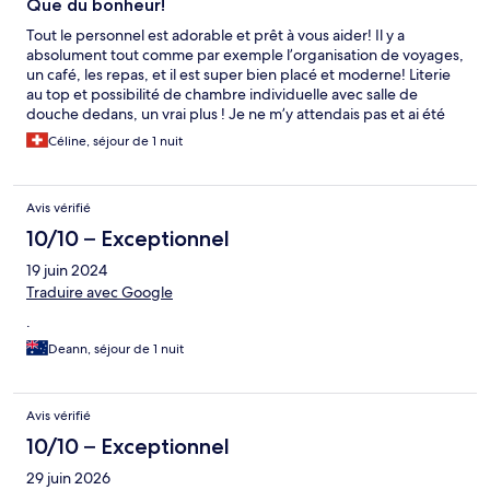
Que du bonheur!
Tout le personnel est adorable et prêt à vous aider! Il y a
absolument tout comme par exemple l’organisation de voyages,
un café, les repas, et il est super bien placé et moderne! Literie
au top et possibilité de chambre individuelle avec salle de
douche dedans, un vrai plus ! Je ne m’y attendais pas et ai été
agréablement surprise ;)
Céline, séjour de 1 nuit
Avis vérifié
10/10 – Exceptionnel
19 juin 2024
Traduire avec Google
.
Deann, séjour de 1 nuit
Avis vérifié
10/10 – Exceptionnel
29 juin 2026