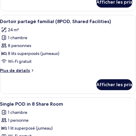
Afficher les prix
pour
Dortoir
Dortoir
partagé
partagé
Afficher
Un compartiment de train équipé de lit
familial,
7
familial,
Dortoir partagé familial (8POD, Shared Facilities)
toutes
femmes
femmes
24 m²
uniquement
les
uniquement
1 chambre
photos
pour
8 personnes
ce
8 lits superposés (jumeaux)
type
Wi-Fi gratuit
de
Plus
Plus de détails
chambre :
de
Dortoir
détails
Afficher les prix
pour
partagé
Dortoir
familial
partagé
Afficher
Un intérieur moderne avec un lit, une
(8POD,
6
familial
Single POD in 8 Share Room
toutes
Shared
(8POD,
1 chambre
Shared
les
Facilities)
Facilities)
1 personne
photos
pour
1 lit superposé (jumeau)
ce