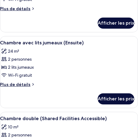
type
Plus
Plus de détails
de
de
chambre :
détails
Afficher les prix
pour
Chambre,
Chambre,
1
1
Afficher
Une chambre d’hôtel moderne équipée d’
grand
4
grand
Chambre avec lits jumeaux (Ensuite)
toutes
lit
lit
24 m²
(Ensuite)
les
(Ensuite)
2 personnes
photos
pour
2 lits jumeaux
ce
Wi-Fi gratuit
type
Plus
Plus de détails
de
de
chambre :
détails
Afficher les prix
pour
Chambre
Chambre
avec
avec
Afficher
Une chambre moderne avec un lit, un g
lits
4
lits
Chambre double (Shared Facilities Accessible)
toutes
jumeaux
jumeaux
10 m²
(Ensuite)
les
(Ensuite)
2 personnes
photos