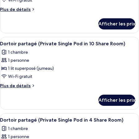
Wi-Fi gratuit
type
Plus
Plus de détails
de
de
chambre :
détails
Afficher les prix
pour
Single
Single
POD
POD
Afficher
Un intérieur moderne avec un lit, une
in
6
in
Dortoir partagé (Private Single Pod in 10 Share Room)
toutes
8
8
1 chambre
Share
les
Share
Room
1 personne
photos
Room
pour
1 lit superposé (jumeau)
ce
Wi-Fi gratuit
type
Plus
Plus de détails
de
de
chambre :
détails
Afficher les prix
pour
Dortoir
Dortoir
partagé
partagé
Afficher
Un intérieur moderne avec un lit, une
(Private
5
(Private
Dortoir partagé (Private Single Pod in 4 Share Room)
toutes
Single
Single
1 chambre
Pod
les
Pod
in
1 personne
photos