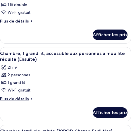
pour
1 lit double
ce
Wi-Fi gratuit
type
Plus
Plus de détails
de
de
chambre :
détails
Afficher les prix
pour
Chambre
Chambre
double
double
Afficher
Une chambre d’hôtel moderne équipée d
(Shared
5
(Shared
Chambre, 1 grand lit, accessible aux personnes à mobilité
toutes
Facilities
Facilities
réduite (Ensuite)
Accessible)
les
Accessible)
21 m²
photos
2 personnes
pour
1 grand lit
ce
type
Wi-Fi gratuit
de
Plus
Plus de détails
chambre :
de
détails
Chambre,
Afficher les prix
pour
1
Chambre,
grand
1
Afficher
Un intérieur moderne avec un lit, une
7
lit,
grand