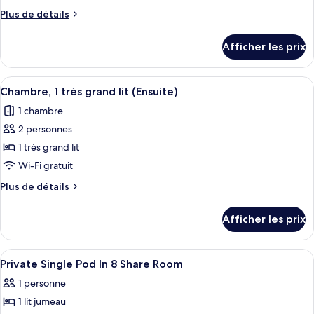
type
Plus
Plus de détails
de
de
chambre :
détails
Afficher les prix
pour
Dortoir
Dortoir
partagé
partagé
Afficher
Une chambre d’hôtel moderne équipée d
familial
5
familial
Chambre, 1 très grand lit (Ensuite)
toutes
(Female
(Female
1 chambre
4POD,
les
4POD,
Shared
2 personnes
photos
Shared
Facilities)
pour
1 très grand lit
Facilities)
ce
Wi-Fi gratuit
type
Plus
Plus de détails
de
de
chambre :
détails
Afficher les prix
pour
Chambre,
Chambre,
1
1
Afficher
Accès au Wi-Fi (inclus), literie fournie
très
5
très
Private Single Pod In 8 Share Room
toutes
grand
grand
1 personne
lit
les
lit
(Ensuite)
1 lit jumeau
photos
(Ensuite)