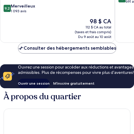
central
d'Auckl
sur
691 a
9.2
Merveilleux
des
10,
9,2
sur
1 093 avis
affaires
Excellen
10,
d'Auckland
691 avis
Le
98 $ CA
Merveilleux,
prix
1 093 avis
112 $ CA au total
est
(taxes et frais compris)
de
Du 9 août au 10 août
98 $ CA
Consulter des hébergements semblables
Ouvrez une session pour accéder aux réductions et avantages
admissibles. Plus de récompenses pour vivre plus d’aventures!
Ouvrir une session
M’inscrire gratuitement
À propos du quartier