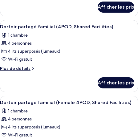
détails
Chambre
Afficher les prix
pour
simple,
Chambre
mixte
simple,
Afficher
Dortoir partagé familial (4POD, Shared Fa
7
(Private
mixte
Dortoir partagé familial (4POD, Shared Facilities)
toutes
(Private
Single
1 chambre
Single
les
Pod
Pod
4 personnes
photos
in
in
pour
4 lits superposés (jumeaux)
8
8
ce
Share
Wi-Fi gratuit
Share
Room)
type
Room)
Plus
Plus de détails
de
de
chambre :
détails
Afficher les prix
pour
Dortoir
Dortoir
partagé
partagé
Afficher
Une chambre d’hôtel avec un lit, un mir
familial
8
familial
Dortoir partagé familial (Female 4POD, Shared Facilities)
toutes
(4POD,
(4POD,
1 chambre
Shared
les
Shared
Facilities)
4 personnes
photos
Facilities)
pour
4 lits superposés (jumeaux)
ce
Wi-Fi gratuit