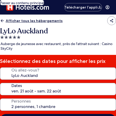
Passer au contenu principal
Télécharger l’appli
Afficher tous les hébergements
LyLo Auckland
Hébergement
5.0 étoiles
Auberge de jeunesse avec restaurant, près de l'attrait suivant : Casino
SkyCity
Sélectionnez des dates pour afficher les prix
Où allez-vous?
Dates
Personnes