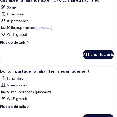
Chambre familiale, mixte (10POD, Shared Facilities)
toutes
lit,
accessible
36 m²
accessible
les
aux
aux
1 chambre
photos
personnes
personnes
pour
10 personnes
à
à
ce
mobilité
10 lits superposés (jumeaux)
mobilité
réduite
type
Wi-Fi gratuit
réduite
(Ensuite)
de
(Ensuite)
Plus
Plus de détails
chambre :
de
Chambre
détails
Afficher les prix
pour
familiale,
Chambre
mixte
familiale,
Afficher
Une personne vêtue d’une robe blanche
(10POD,
6
mixte
Dortoir partagé familial, femmes uniquement
toutes
Shared
(10POD,
1 chambre
Shared
les
Facilities)
Facilities)
6 personnes
photos
pour
6 lits superposés (jumeaux)
ce
Wi-Fi gratuit
type
Plus
Plus de détails
de
de
chambre :
détails