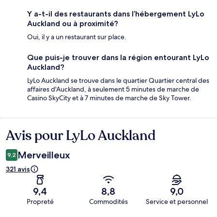
Y a-t-il des restaurants dans l’hébergement LyLo
Auckland ou à proximité?
Oui, il y a un restaurant sur place.
Que puis-je trouver dans la région entourant LyLo
Auckland?
LyLo Auckland se trouve dans le quartier Quartier central des
affaires d'Auckland, à seulement 5 minutes de marche de
Casino SkyCity et à 7 minutes de marche de Sky Tower.
Avis pour LyLo Auckland
Avis
Merveilleux
9,2
321 avis
9,4
8,8
9,0
Propreté
Commodités
Service et personnel
Avis