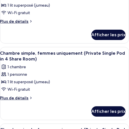
in
10
pour
1 lit superposé (jumeau)
10
Share
ce
Room)
Wi-Fi gratuit
Share
type
Room)
Plus
Plus de détails
de
de
chambre :
détails
Afficher les prix
pour
Dortoir
Dortoir
partagé
partagé
Afficher
Une personne vêtue d’une robe blanche
(Private
6
(Private
Chambre simple, femmes uniquement (Private Single Pod
toutes
Single
Single
in 4 Share Room)
Pod
les
Pod
1 chambre
in
photos
in
4
1 personne
pour
4
Share
1 lit superposé (jumeau)
ce
Room)
Share
type
Wi-Fi gratuit
Room)
de
Plus
Plus de détails
chambre :
de
détails
Chambre
Afficher les prix
pour
simple,
Chambre
femmes
simple,
Afficher
Une chambre d’hôtel avec un lit, un mir
9
femmes