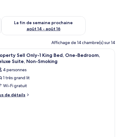
n de semaine août 7 - août 9
Vérifier la disponibilité pour la fin de semaine prochaine août 
La fin de semaine prochaine
août 14 - août 16
Affichage de 14 chambre(s) sur 14
vec des lampes, une petite étagère avec des livres et des bouteilles, et un tab
fficher
Draps en coton égyptien, literie de qualité, c
6
operty Sell Only-1 King Bed, One-Bedroom,
outes
eluxe Suite, Non-Smoking
s
4 personnes
hotos
1 très grand lit
our
Wi-Fi gratuit
e
ype
us
us de détails
e
e
tails
hambre :
ur
roperty
operty
ll
ll
ly-
nly-