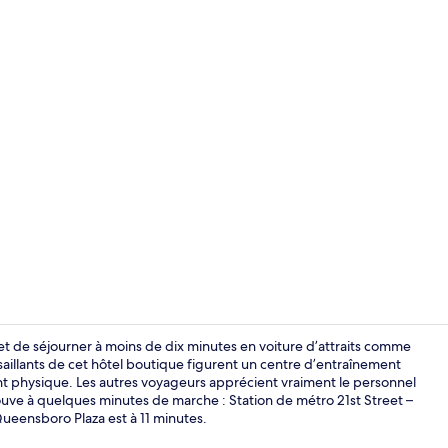
Chambre Premi
 de séjourner à moins de dix minutes en voiture d’attraits comme
saillants de cet hôtel boutique figurent un centre d’entraînement
t physique. Les autres voyageurs apprécient vraiment le personnel
Draps en cot
uve à quelques minutes de marche : Station de métro 21st Street –
ueensboro Plaza est à 11 minutes.