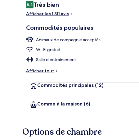
Avis
Très bien
8,4
8,4 sur 10 –
Afficher les 1 311 avis
Piscine
Commodités populaires
Animaux de compagnie acceptés
Wi-Fi gratuit
Salle d’entraînement
Afficher tout
Commodités principales
(12)
Comme à la maison
(6)
Options de chambre