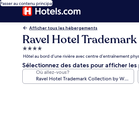
Passer au contenu principal
Afficher tous les hébergements
Ravel Hotel Trademark
Hébergement
4.0 étoiles
Hôtel au bord d’une rivière avec centre d’entraînement physi
Sélectionnez des dates pour afficher les 
Où allez-vous?
Galerie
de
photos
de
l’hébergement
Ravel