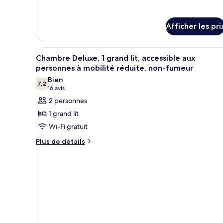
Chambre
pour
Deluxe,
Chambre
Deluxe,
Plusieurs
Afficher les pri
Plusieurs
lits
lits
(Family)
(Family)
Afficher
Une chambre d’hôtel avec une tê
4
Chambre Deluxe, 1 grand lit, accessible aux
toutes
personnes à mobilité réduite, non-fumeur
les
Bien
7,2
photos
7,2 sur 10
(16 avis)
16 avis
pour
2 personnes
ce
1 grand lit
type
Wi-Fi gratuit
de
Plus
Plus de détails
chambre :
de
Chambre
détails
Deluxe,
pour
Chambre
1
Deluxe,
grand
1
lit,
grand
accessible
lit,
accessible