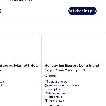
de
détails
x
Afficher les prix
pour
Chambre
Deluxe,
Plusieurs
lits,
non-
ites by Marriott New York Queens
Holiday Inn Express Long Island City
fumeur
(Family)
Holiday
Suites by Marriott New
Holiday Inn Express Long Island
Inn
s
City E New York by IHG
Express
Queens
Long
tuit
Island
Déjeuner gratuit
nt
Animaux de compagnie
City
acceptés
E
Stationnement
New
disponible
York
Wi-Fi gratuit
by