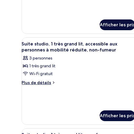
Room
Accessible
Room
Afficher les pri
Afficher
Un salon moderne avec un mur d
7
Suite studio, 1 très grand lit, accessible aux
toutes
personnes à mobilité réduite, non-fumeur
les
3 personnes
photos
1 très grand lit
pour
Wi-Fi gratuit
ce
type
Plus
Plus de détails
de
de
détails
chambre :
pour
Suite
Suite
studio,
studio,
1
1
Afficher les pri
très
très
grand
grand
lit,
Afficher
Un salon moderne avec un mur d
4