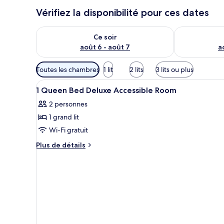
Vérifiez la disponibilité pour ces dates
Vérifier la disponibilité pour ce soir août 6 - août 7
Vérifier la di
Ce soir
août 6 - août 7
a
Filtres
Toutes les chambres
1 lit
2 lits
3 lits ou plus
disponibles
Afficher
Une chambre d’hôtel avec une tê
pour
1
1 Queen Bed Deluxe Accessible Room
toutes
les
2 personnes
les
chambres
1 grand lit
photos
pour
Wi-Fi gratuit
ce
Plus
Plus de détails
type
de
détails
de
pour
chambre :
1
1
Queen
Queen
Bed
Deluxe
Bed
Accessible
Deluxe