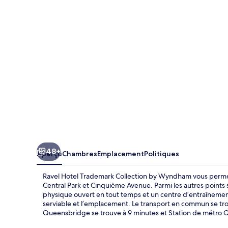
Hotel
Trademark
Collection
by
Wyndham
48+
Aperçu
Chambres
Emplacement
Politiques
Ravel Hotel Trademark Collection by Wyndham vous permet
Central Park et Cinquième Avenue. Parmi les autres points 
physique ouvert en tout temps et un centre d’entraînemen
serviable et l’emplacement. Le transport en commun se tro
Queensbridge se trouve à 9 minutes et Station de métro Q