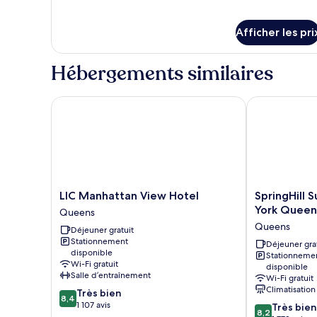
aux
aux
personnes
personnes
Afficher les pri
à
à
mobilité
mobilité
réduite,
réduite,
Hébergements similaires
non-
non-
fumeur
fumeur
LIC Manhattan View Hotel
SpringHill Su
LIC
SpringHill
LIC Manhattan View Hotel
SpringHill 
Manhattan
Suites
York Queen
Queens
View
by
Queens
Déjeuner gratuit
Hotel
Marriott
Stationnement
Queens
New
Déjeuner gra
disponible
Stationneme
York
Wi-Fi gratuit
disponible
Queens
Salle d’entraînement
Wi-Fi gratuit
Queens
Climatisation
8.4
Très bien
8,4
sur
1 107 avis
8.2
Très bien
8,2